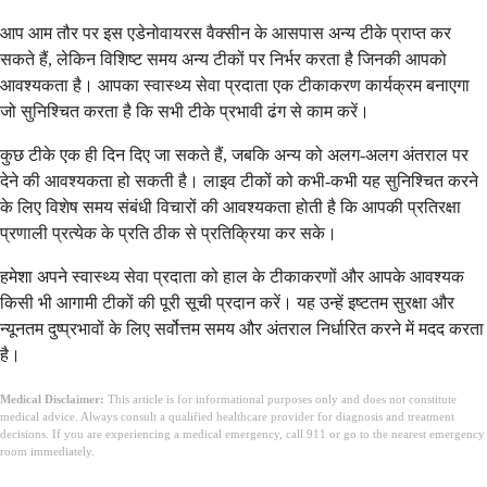
आप आम तौर पर इस एडेनोवायरस वैक्सीन के आसपास अन्य टीके प्राप्त कर
सकते हैं, लेकिन विशिष्ट समय अन्य टीकों पर निर्भर करता है जिनकी आपको
आवश्यकता है। आपका स्वास्थ्य सेवा प्रदाता एक टीकाकरण कार्यक्रम बनाएगा
जो सुनिश्चित करता है कि सभी टीके प्रभावी ढंग से काम करें।
कुछ टीके एक ही दिन दिए जा सकते हैं, जबकि अन्य को अलग-अलग अंतराल पर
देने की आवश्यकता हो सकती है। लाइव टीकों को कभी-कभी यह सुनिश्चित करने
के लिए विशेष समय संबंधी विचारों की आवश्यकता होती है कि आपकी प्रतिरक्षा
प्रणाली प्रत्येक के प्रति ठीक से प्रतिक्रिया कर सके।
हमेशा अपने स्वास्थ्य सेवा प्रदाता को हाल के टीकाकरणों और आपके आवश्यक
किसी भी आगामी टीकों की पूरी सूची प्रदान करें। यह उन्हें इष्टतम सुरक्षा और
न्यूनतम दुष्प्रभावों के लिए सर्वोत्तम समय और अंतराल निर्धारित करने में मदद करता
है।
Medical Disclaimer:
This article is for informational purposes only and does not constitute
medical advice. Always consult a qualified healthcare provider for diagnosis and treatment
decisions. If you are experiencing a medical emergency, call 911 or go to the nearest emergency
room immediately.