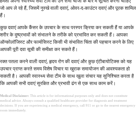
हमेशा अपनी स्वास्थ्य सेवा टीम को उन सभी चीजों के बारे में सूचित करना चाहिए
जो आप ले रहे हैं, जिसमें नुस्खे वाली दवाएं, ओवर-द-काउंटर दवाएं और पूरक शामिल
हैं।
कुछ दवाएं आपके कैंसर के उपचार के साथ परस्पर क्रिया कर सकती हैं या आपके
शरीर के दुष्प्रभावों को संभालने के तरीके को प्रभावित कर सकती हैं। आपका
ऑन्कोलॉजिस्ट और फार्मासिस्ट किसी भी संभावित चिंता की पहचान करने के लिए
आपकी पूरी दवा सूची की समीक्षा कर सकते हैं।
रक्त पतला करने वाली दवाएं, हृदय रोग की दवाएं और कुछ एंटीबायोटिक्स को यह
उपचार प्राप्त करते समय विशेष विचार या खुराक समायोजन की आवश्यकता हो
सकती है। आपकी स्वास्थ्य सेवा टीम के साथ खुला संचार यह सुनिश्चित करता है
कि आपकी सभी दवाएं सुरक्षित और प्रभावी ढंग से एक साथ काम करें।
Medical Disclaimer:
This article is for informational purposes only and does not constitute
medical advice. Always consult a qualified healthcare provider for diagnosis and treatment
decisions. If you are experiencing a medical emergency, call 911 or go to the nearest emergency
room immediately.