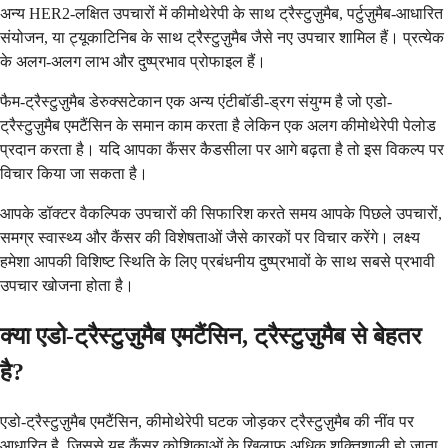
अन्य HER2-लक्षित उपचारों में कीमोथेरेपी के साथ ट्रैस्टुज़ुमैब, पर्टुज़ुमैब-आधारित
संयोजन, या ट्यूकाटिनिब के साथ ट्रैस्टुज़ुमैब जैसे नए उपचार शामिल हैं। प्रत्येक
के अलग-अलग लाभ और दुष्प्रभाव प्रोफाइल हैं।
फैम-ट्रैस्टुज़ुमैब डेरुक्सटेकान एक अन्य एंटीबॉडी-ड्रग संयुग्म है जो एडो-
ट्रैस्टुज़ुमैब एमटैंसिन के समान काम करता है लेकिन एक अलग कीमोथेरेपी पेलोड
प्रदान करता है। यदि आपका कैंसर कैडसीला पर आगे बढ़ता है तो इस विकल्प पर
विचार किया जा सकता है।
आपके डॉक्टर वैकल्पिक उपचारों की सिफारिश करते समय आपके पिछले उपचारों,
समग्र स्वास्थ्य और कैंसर की विशेषताओं जैसे कारकों पर विचार करेंगे। लक्ष्य
हमेशा आपकी विशिष्ट स्थिति के लिए प्रबंधनीय दुष्प्रभावों के साथ सबसे प्रभावी
उपचार खोजना होता है।
क्या एडो-ट्रैस्टुज़ुमैब एमटैंसिन, ट्रैस्टुज़ुमैब से बेहतर
है?
एडो-ट्रैस्टुज़ुमैब एमटैंसिन, कीमोथेरेपी घटक जोड़कर ट्रैस्टुज़ुमैब की नींव पर
आधारित है, जिससे यह कैंसर कोशिकाओं के खिलाफ अधिक शक्तिशाली हो जाता