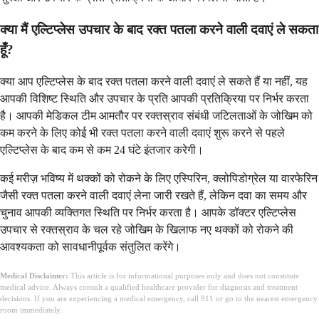
क्या मैं एल्टिप्लेस उपचार के बाद रक्त पतला करने वाली दवाएं ले सकता
हूँ?
क्या आप एल्टिप्लेस के बाद रक्त पतला करने वाली दवाएं ले सकते हैं या नहीं, यह
आपकी विशिष्ट स्थिति और उपचार के प्रति आपकी प्रतिक्रिया पर निर्भर करता
है। आपकी मेडिकल टीम आमतौर पर रक्तस्राव संबंधी जटिलताओं के जोखिम को
कम करने के लिए कोई भी रक्त पतला करने वाली दवाएं शुरू करने से पहले
एल्टिप्लेस के बाद कम से कम 24 घंटे इंतजार करेगी।
कई मरीज़ भविष्य में थक्कों को रोकने के लिए एस्पिरिन, क्लोपिडोग्रेल या वारफेरिन
जैसी रक्त पतला करने वाली दवाएं लेना जारी रखते हैं, लेकिन दवा का समय और
चुनाव आपकी व्यक्तिगत स्थिति पर निर्भर करता है। आपके डॉक्टर एल्टिप्लेस
उपचार से रक्तस्राव के चल रहे जोखिम के खिलाफ नए थक्कों को रोकने की
आवश्यकता को सावधानीपूर्वक संतुलित करेंगे।
Medical Disclaimer:
This article is for informational purposes only and does not constitute
medical advice. Always consult a qualified healthcare provider for diagnosis and treatment
decisions. If you are experiencing a medical emergency, call 911 or go to the nearest emergency
room immediately.