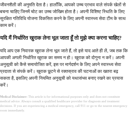
जीवनशैली की अनुमति देता है। हालाँकि, आपको उच्च प्रभाव वाले संपर्क खेलों से
बचना चाहिए जिनमें चोट का उच्च जोखिम होता है। अपनी विशिष्ट स्थिति के लिए
सुरक्षित गतिविधि योजना विकसित करने के लिए अपनी स्वास्थ्य सेवा टीम के साथ
काम करें।
यदि मैं निर्धारित खुराक लेना भूल जाता हूँ तो मुझे क्या करना चाहिए?
यदि आप एक निवारक खुराक लेना भूल जाते हैं, तो इसे याद आते ही लें, जब तक कि
आपकी अगली निर्धारित खुराक का समय न हो। खुराक को दोगुना न करें। अपनी
अनुसूची को कैसे समायोजित करें, इस पर मार्गदर्शन के लिए अपने स्वास्थ्य सेवा
प्रदाता से संपर्क करें। खुराक छूटने से रक्तस्राव की घटनाओं का खतरा बढ़
सकता है, इसलिए अपनी नियमित अनुसूची को यथासंभव बनाए रखने का प्रयास
करें।
Medical Disclaimer:
This article is for informational purposes only and does not constitute
medical advice. Always consult a qualified healthcare provider for diagnosis and treatment
decisions. If you are experiencing a medical emergency, call 911 or go to the nearest emergency
room immediately.