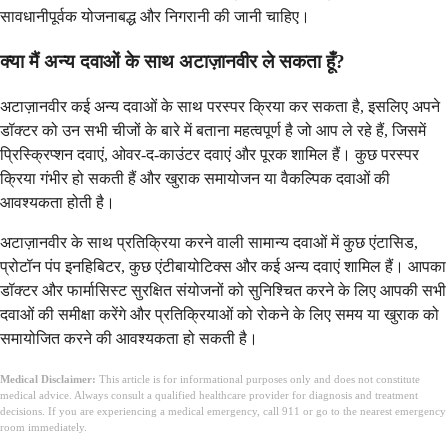
सावधानीपूर्वक योजनाबद्ध और निगरानी की जानी चाहिए।
क्या मैं अन्य दवाओं के साथ अटाज़ानवीर ले सकता हूँ?
अटाज़ानवीर कई अन्य दवाओं के साथ परस्पर क्रिया कर सकता है, इसलिए अपने
डॉक्टर को उन सभी चीजों के बारे में बताना महत्वपूर्ण है जो आप ले रहे हैं, जिसमें
प्रिस्क्रिप्शन दवाएं, ओवर-द-काउंटर दवाएं और पूरक शामिल हैं। कुछ परस्पर
क्रिया गंभीर हो सकती हैं और खुराक समायोजन या वैकल्पिक दवाओं की
आवश्यकता होती है।
अटाज़ानवीर के साथ प्रतिक्रिया करने वाली सामान्य दवाओं में कुछ एंटासिड,
प्रोटॉन पंप इनहिबिटर, कुछ एंटीबायोटिक्स और कई अन्य दवाएं शामिल हैं। आपका
डॉक्टर और फार्मासिस्ट सुरक्षित संयोजनों को सुनिश्चित करने के लिए आपकी सभी
दवाओं की समीक्षा करेंगे और प्रतिक्रियाओं को रोकने के लिए समय या खुराक को
समायोजित करने की आवश्यकता हो सकती है।
Medical Disclaimer:
This article is for informational purposes only and does not constitute
medical advice. Always consult a qualified healthcare provider for diagnosis and treatment
decisions. If you are experiencing a medical emergency, call 911 or go to the nearest emergency
room immediately.