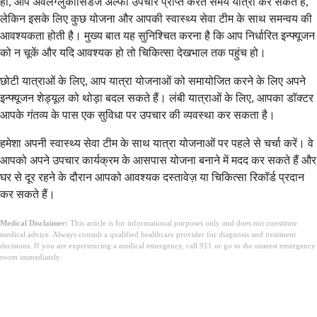
हाँ, आप अवलग्लुकोसिडेज अल्फा उपचार प्राप्त करते समय यात्रा कर सकते हैं,
लेकिन इसके लिए कुछ योजना और आपकी स्वास्थ्य सेवा टीम के साथ समन्वय की
आवश्यकता होती है। मुख्य बात यह सुनिश्चित करना है कि आप निर्धारित इन्फ्यूजन
को न चूकें और यदि आवश्यक हो तो चिकित्सा देखभाल तक पहुंच हो।
छोटी यात्राओं के लिए, आप यात्रा योजनाओं को समायोजित करने के लिए अपने
इन्फ्यूजन शेड्यूल को थोड़ा बदल सकते हैं। लंबी यात्राओं के लिए, आपका डॉक्टर
आपके गंतव्य के पास एक सुविधा पर उपचार की व्यवस्था कर सकता है।
हमेशा अपनी स्वास्थ्य सेवा टीम के साथ यात्रा योजनाओं पर पहले से चर्चा करें। वे
आपको अपने उपचार कार्यक्रम के आसपास योजना बनाने में मदद कर सकते हैं और
घर से दूर रहने के दौरान आपको आवश्यक दस्तावेज़ या चिकित्सा रिकॉर्ड प्रदान
कर सकते हैं।
Medical Disclaimer:
This article is for informational purposes only and does not constitute
medical advice. Always consult a qualified healthcare provider for diagnosis and treatment
decisions. If you are experiencing a medical emergency, call 911 or go to the nearest emergency
room immediately.