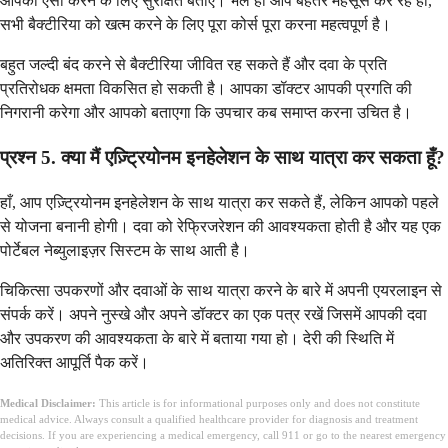
आपको ऐसा करने के लिए सुरक्षित बताए। भले ही आप बेहतर महसूस कर रहे हों,
सभी बैक्टीरिया को खत्म करने के लिए पूरा कोर्स पूरा करना महत्वपूर्ण है।
बहुत जल्दी बंद करने से बैक्टीरिया जीवित रह सकते हैं और दवा के प्रति
प्रतिरोधक क्षमता विकसित हो सकती है। आपका डॉक्टर आपकी प्रगति की
निगरानी करेगा और आपको बताएगा कि उपचार कब समाप्त करना उचित है।
प्रश्न 5. क्या मैं एज़्ट्रियोनम इनहेलेशन के साथ यात्रा कर सकता हूँ?
हाँ, आप एज़्ट्रियोनम इनहेलेशन के साथ यात्रा कर सकते हैं, लेकिन आपको पहले
से योजना बनानी होगी। दवा को रेफ्रिजरेशन की आवश्यकता होती है और यह एक
पोर्टेबल नेब्युलाइज़र सिस्टम के साथ आती है।
चिकित्सा उपकरणों और दवाओं के साथ यात्रा करने के बारे में अपनी एयरलाइन से
संपर्क करें। अपने नुस्खे और अपने डॉक्टर का एक पत्र रखें जिसमें आपकी दवा
और उपकरण की आवश्यकता के बारे में बताया गया हो। देरी की स्थिति में
अतिरिक्त आपूर्ति पैक करें।
Medical Disclaimer:
This article is for informational purposes only and does not constitute
medical advice. Always consult a qualified healthcare provider for diagnosis and treatment
decisions. If you are experiencing a medical emergency, call 911 or go to the nearest emergency