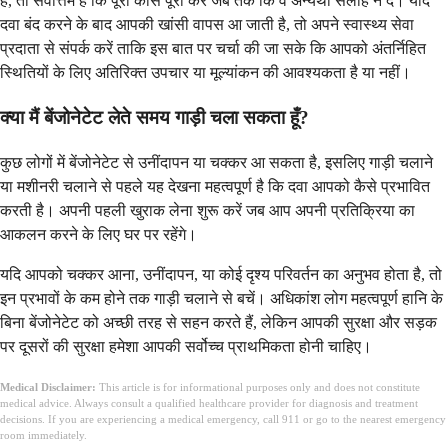
है, तो सर्वोत्तम है कि पूरा कोर्स पूरा करें जब तक कि वे अन्यथा सलाह न दें। यदि
दवा बंद करने के बाद आपकी खांसी वापस आ जाती है, तो अपने स्वास्थ्य सेवा
प्रदाता से संपर्क करें ताकि इस बात पर चर्चा की जा सके कि आपको अंतर्निहित
स्थितियों के लिए अतिरिक्त उपचार या मूल्यांकन की आवश्यकता है या नहीं।
क्या मैं बेंजोनेटेट लेते समय गाड़ी चला सकता हूँ?
कुछ लोगों में बेंजोनेटेट से उनींदापन या चक्कर आ सकता है, इसलिए गाड़ी चलाने
या मशीनरी चलाने से पहले यह देखना महत्वपूर्ण है कि दवा आपको कैसे प्रभावित
करती है। अपनी पहली खुराक लेना शुरू करें जब आप अपनी प्रतिक्रिया का
आकलन करने के लिए घर पर रहेंगे।
यदि आपको चक्कर आना, उनींदापन, या कोई दृश्य परिवर्तन का अनुभव होता है, तो
इन प्रभावों के कम होने तक गाड़ी चलाने से बचें। अधिकांश लोग महत्वपूर्ण हानि के
बिना बेंजोनेटेट को अच्छी तरह से सहन करते हैं, लेकिन आपकी सुरक्षा और सड़क
पर दूसरों की सुरक्षा हमेशा आपकी सर्वोच्च प्राथमिकता होनी चाहिए।
Medical Disclaimer:
This article is for informational purposes only and does not constitute
medical advice. Always consult a qualified healthcare provider for diagnosis and treatment
decisions. If you are experiencing a medical emergency, call 911 or go to the nearest emergency
room immediately.