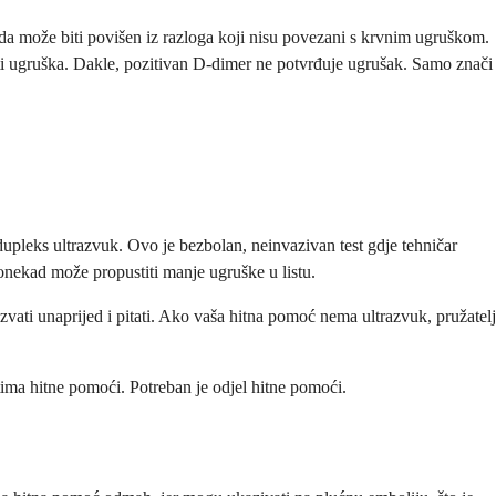
či da može biti povišen iz razloga koji nisu povezani s krvnim ugruškom.
osti ugruška. Dakle, pozitivan D-dimer ne potvrđuje ugrušak. Samo znači
dupleks ultrazvuk. Ovo je bezbolan, neinvazivan test gdje tehničar
onekad može propustiti manje ugruške u listu.
vati unaprijed i pitati. Ako vaša hitna pomoć nema ultrazvuk, pružatelj
ima hitne pomoći. Potreban je odjel hitne pomoći.