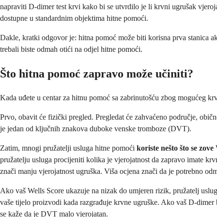
napraviti D-dimer test krvi kako bi se utvrdilo je li krvni ugrušak vje
dostupne u standardnim objektima hitne pomoći.
Dakle, kratki odgovor je: hitna pomoć može biti korisna prva stanica ak
trebali biste odmah otići na odjel hitne pomoći.
Što hitna pomoć zapravo može učiniti?
Kada uđete u centar za hitnu pomoć sa zabrinutošću zbog mogućeg krvno
Prvo, obavit će fizički pregled. Pregledat će zahvaćeno područje, obično 
je jedan od ključnih znakova duboke venske tromboze (DVT).
Zatim, mnogi pružatelji usluga hitne pomoći
koriste nešto što se zove
pružatelju usluga procijeniti kolika je vjerojatnost da zapravo imate k
znači manju vjerojatnost ugruška. Viša ocjena znači da je potrebno odm
Ako vaš Wells Score ukazuje na nizak do umjeren rizik, pružatelj uslug
vaše tijelo proizvodi kada razgrađuje krvne ugruške. Ako vaš D-dimer 
se kaže da je DVT malo vjerojatan.