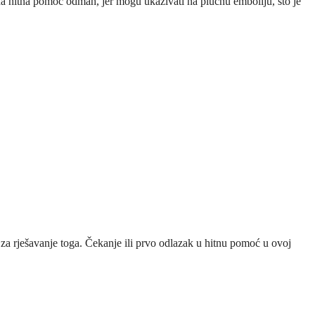
na hitna pomoć odmah, jer mogu ukazivati na plućnu emboliju, što je
 za rješavanje toga. Čekanje ili prvo odlazak u hitnu pomoć u ovoj