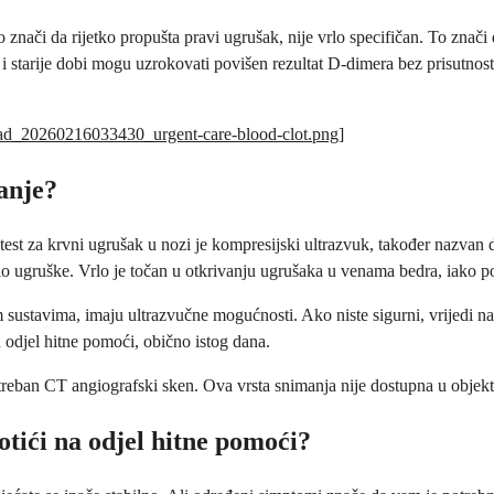
to znači da rijetko propušta pravi ugrušak, nije vrlo specifičan. To zna
ak i starije dobi mogu uzrokovati povišen rezultat D-dimera bez prisutn
load_20260216033430_urgent-care-blood-clot.png
]
ranje?
test za krvni ugrušak u nozi je kompresijski ultrazvuk, također nazvan 
io ugruške. Vrlo je točan u otkrivanju ugrušaka u venama bedra, iako p
sustavima, imaju ultrazvučne mogućnosti. Ako niste sigurni, vrijedi naz
 u odjel hitne pomoći, obično istog dana.
reban CT angiografski sken. Ova vrsta snimanja nije dostupna u objekt
otići na odjel hitne pomoći?