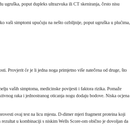
rdu ugruška, poput dupleks ultrazvuka ili CT skeniranja, često nisu
ako vaši simptomi upućuju na nešto ozbiljnije, poput ugruška u plućima,
sti. Provjerit će je li jedna noga primjetno više natečena od druge, što
melju vaših simptoma, medicinske povijesti i faktora rizika. Pomaže
 aktivnog raka i jednostranog oticanja nogu dodaju bodove. Niska ocjena
vesti ovaj test na licu mjesta. D-dimer mjeri fragment proteina koji
 rezultat u kombinaciji s niskim Wells Score-om obično je dovoljan da