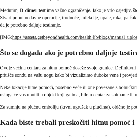
Međutim,
D-dimer test
ima važno ograničenje. Iako je vrlo osjetljiv, š
Stvari poput nedavne operacije, trudnoće, infekcije, upale, raka, pa č
da je potrebno daljnje testiranje.
[IMG:
https://assets.getbeyondhealth.com/health-lib/blogs/manual_up
Što se događa ako je potrebno daljnje testi
Ovdje većina centara za hitnu pomoć doseže svoje granice. Definitivni 
pritišće sondu na vašu nogu kako bi vizualizirao duboke vene i provjer
Neke lokacije hitne pomoći, posebno veće ili one povezane s bolničkim 
usluga će vas uputiti u objekt koji ga ima, bilo u centar za snimanje ili
Za sumnju na plućnu emboliju (krvni ugrušak u plućima), obično je pot
Kada biste trebali preskočiti hitnu pomoć i 