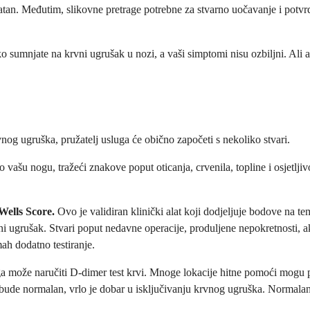
rojatan. Međutim, slikovne pretrage potrebne za stvarno uočavanje i potv
o sumnjate na krvni ugrušak u nozi, a vaši simptomi nisu ozbiljni. Ali 
g ugruška, pružatelj usluga će obično započeti s nekoliko stvari.
vašu nogu, tražeći znakove poput oticanja, crvenila, topline i osjetljivo
Wells Score
.
Ovo je validiran klinički alat koji dodjeljuje bodove na te
rvni ugrušak. Stvari poput nedavne operacije, produljene nepokretnosti,
ah dodatno testiranje.
a može naručiti D-dimer test krvi. Mnoge lokacije hitne pomoći mogu pro
bude normalan, vrlo je dobar u isključivanju krvnog ugruška. Normalan