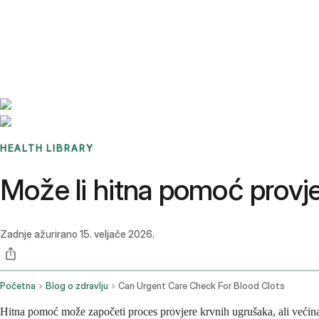
Benchmarks
Stories
FAQ
Sign up / Log in
HEALTH LIBRARY
Može li hitna pomoć provje
Zadnje ažurirano
15. veljače 2026.
Početna
Blog o zdravlju
Can Urgent Care Check For Blood Clots
Hitna pomoć može započeti proces provjere krvnih ugrušaka, ali većina 