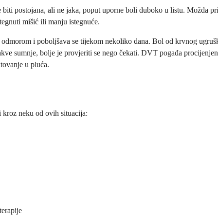
ti postojana, ali ne jaka, poput uporne boli duboko u listu. Možda primi
egnuti mišić ili manju istegnuće.
a odmorom i poboljšava se tijekom nekoliko dana. Bol od krvnog ugruška
kve sumnje, bolje je provjeriti se nego čekati. DVT pogađa procijenje
utovanje u pluća.
i kroz neku od ovih situacija:
erapije