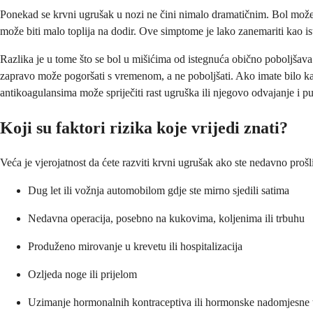
Ponekad se krvni ugrušak u nozi ne čini nimalo dramatičnim. Bol može bi
može biti malo toplija na dodir. Ove simptome je lako zanemariti kao ist
Razlika je u tome što se bol u mišićima od istegnuća obično poboljšav
zapravo može pogoršati s vremenom, a ne poboljšati. Ako imate bilo ka
antikoagulansima može spriječiti rast ugruška ili njegovo odvajanje i p
Koji su faktori rizika koje vrijedi znati?
Veća je vjerojatnost da ćete razviti krvni ugrušak ako ste nedavno prošl
Dug let ili vožnja automobilom gdje ste mirno sjedili satima
Nedavna operacija, posebno na kukovima, koljenima ili trbuhu
Produženo mirovanje u krevetu ili hospitalizacija
Ozljeda noge ili prijelom
Uzimanje hormonalnih kontraceptiva ili hormonske nadomjesne t