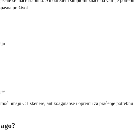
ećate se inače stabilno. Ali određeni simptomi znače da vam je potreb
opasna po život.
lju
jest
 pomoći imaju CT skenere, antikoagulanse i opremu za praćenje potrebnu
lago?