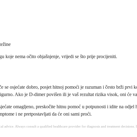
težine
gu koje nema očito objašnjenje, vrijedi se što prije procijeniti.
e se osjećate dobro, posjet hitnoj pomoći je razuman i često brži prvi ko
igurno. Ako je D-dimer povišen ili je vaš rezultat rizika visok, oni će v
jećate omagljeno, preskočite hitnu pomoć u potpunosti i idite na odjel 
mptome i ne pretpostavljati da će oni sami proći.
ical advice. Always consult a qualified healthcare provider for diagnosis and treatment decisions