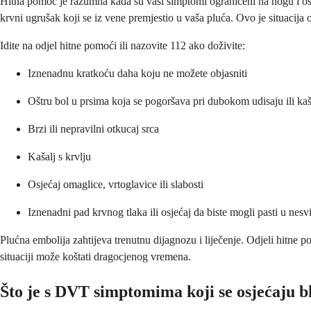
Hitna pomoć je razumna kada su vaši simptomi ograničeni na nogu i osj
krvni ugrušak koji se iz vene premjestio u vaša pluća. Ovo je situacija 
Idite na odjel hitne pomoći ili nazovite 112 ako doživite:
Iznenadnu kratkoću daha koju ne možete objasniti
Oštru bol u prsima koja se pogoršava pri dubokom udisaju ili kaš
Brzi ili nepravilni otkucaj srca
Kašalj s krvlju
Osjećaj omaglice, vrtoglavice ili slabosti
Iznenadni pad krvnog tlaka ili osjećaj da biste mogli pasti u nesvi
Plućna embolija zahtijeva trenutnu dijagnozu i liječenje. Odjeli hitne
situaciji može koštati dragocjenog vremena.
Što je s DVT simptomima koji se osjećaju b