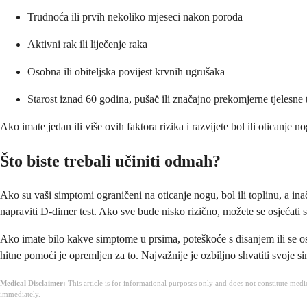
Trudnoća ili prvih nekoliko mjeseci nakon poroda
Aktivni rak ili liječenje raka
Osobna ili obiteljska povijest krvnih ugrušaka
Starost iznad 60 godina, pušač ili značajno prekomjerne tjelesne 
Ako imate jedan ili više ovih faktora rizika i razvijete bol ili oticanje no
Što biste trebali učiniti odmah?
Ako su vaši simptomi ograničeni na oticanje nogu, bol ili toplinu, a inač
napraviti D-dimer test. Ako sve bude nisko rizično, možete se osjećati s
Ako imate bilo kakve simptome u prsima, poteškoće s disanjem ili se os
hitne pomoći je opremljen za to. Najvažnije je ozbiljno shvatiti svoje si
Medical Disclaimer:
This article is for informational purposes only and does not constitute med
immediately.