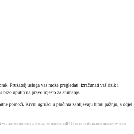
rak. Pružatelj usluga vas može pregledati, izračunati vaš rizik i
as brzo uputiti na pravo mjesto za snimanje.
hitne pomoći. Krvni ugrušci u plućima zahtijevaju hitnu pažnju, a odjel
. If you are experiencing a medical emergency, call 911 or go to the nearest emergency room