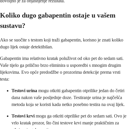
dovoljno je za objašnjenje rezultata.
Koliko dugo gabapentin ostaje u vašem
sustavu?
Ako se suočite s testom koji traži gabapentin, korisno je znati koliko
dugo lijek ostaje detektibilan.
Gabapentin ima relativno kratak poluživot od oko pet do sedam sati.
Vaše tijelo ga prilično brzo eliminira u usporedbi s mnogim drugim
lijekovima. Evo opće predodžbe o prozorima detekcije prema vrsti
testa:
Testovi urina
mogu otkriti gabapentin otprilike jedan do četiri
dana nakon vaše posljednje doze. Testiranje urina je najčešća
metoda koja se koristi kada netko posebno testira na ovaj lijek.
Testovi krvi
mogu ga otkriti otprilike pet do sedam sati. Ovo je
vrlo kratak prozor, što čini testove krvi manje praktičnim za