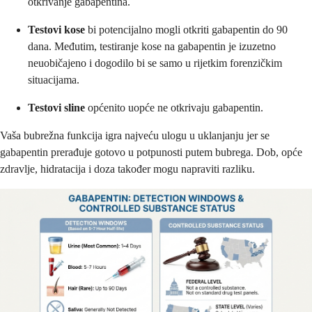
otkrivanje gabapentina.
Testovi kose
bi potencijalno mogli otkriti gabapentin do 90
dana. Međutim, testiranje kose na gabapentin je izuzetno
neuobičajeno i dogodilo bi se samo u rijetkim forenzičkim
situacijama.
Testovi sline
općenito uopće ne otkrivaju gabapentin.
Vaša bubrežna funkcija igra najveću ulogu u uklanjanju jer se
gabapentin prerađuje gotovo u potpunosti putem bubrega. Dob, opće
zdravlje, hidratacija i doza također mogu napraviti razliku.