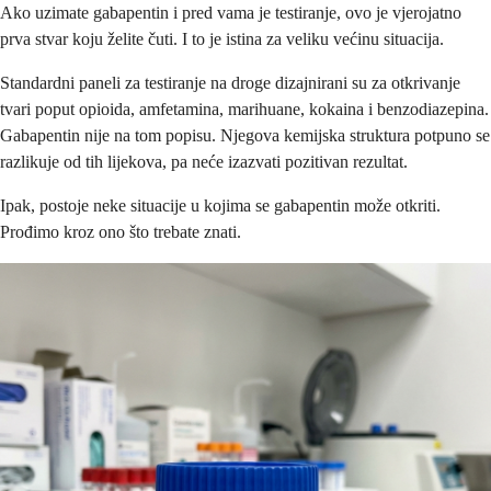
Ako uzimate gabapentin i pred vama je testiranje, ovo je vjerojatno
prva stvar koju želite čuti. I to je istina za veliku većinu situacija.
Standardni paneli za testiranje na droge dizajnirani su za otkrivanje
tvari poput opioida, amfetamina, marihuane, kokaina i benzodiazepina.
Gabapentin nije na tom popisu. Njegova kemijska struktura potpuno se
razlikuje od tih lijekova, pa neće izazvati pozitivan rezultat.
Ipak, postoje neke situacije u kojima se gabapentin može otkriti.
Prođimo kroz ono što trebate znati.