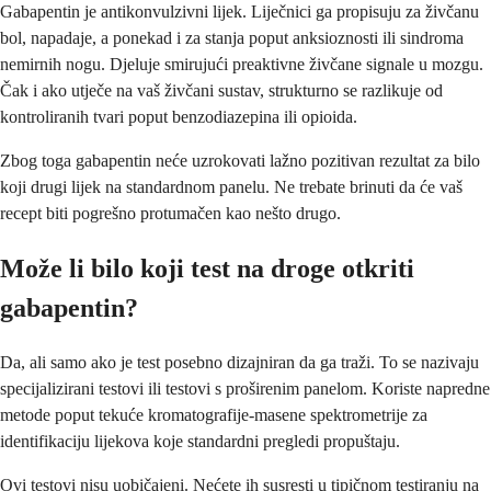
Gabapentin je antikonvulzivni lijek. Liječnici ga propisuju za živčanu
bol, napadaje, a ponekad i za stanja poput anksioznosti ili sindroma
nemirnih nogu. Djeluje smirujući preaktivne živčane signale u mozgu.
Čak i ako utječe na vaš živčani sustav, strukturno se razlikuje od
kontroliranih tvari poput benzodiazepina ili opioida.
Zbog toga gabapentin neće uzrokovati lažno pozitivan rezultat za bilo
koji drugi lijek na standardnom panelu. Ne trebate brinuti da će vaš
recept biti pogrešno protumačen kao nešto drugo.
Može li bilo koji test na droge otkriti
gabapentin?
Da, ali samo ako je test posebno dizajniran da ga traži. To se nazivaju
specijalizirani testovi ili testovi s proširenim panelom. Koriste napredne
metode poput tekuće kromatografije-masene spektrometrije za
identifikaciju lijekova koje standardni pregledi propuštaju.
Ovi testovi nisu uobičajeni. Nećete ih susresti u tipičnom testiranju na