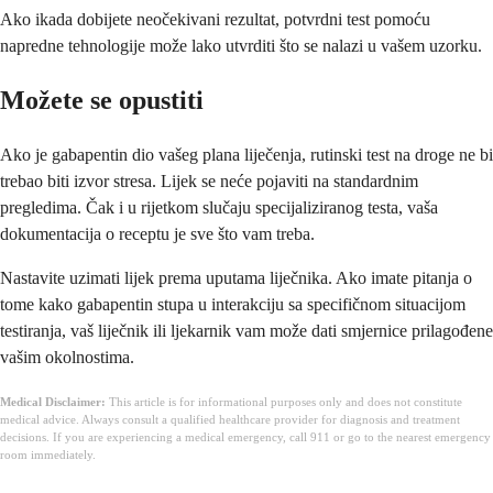
Ako ikada dobijete neočekivani rezultat, potvrdni test pomoću
napredne tehnologije može lako utvrditi što se nalazi u vašem uzorku.
Možete se opustiti
Ako je gabapentin dio vašeg plana liječenja, rutinski test na droge ne bi
trebao biti izvor stresa. Lijek se neće pojaviti na standardnim
pregledima. Čak i u rijetkom slučaju specijaliziranog testa, vaša
dokumentacija o receptu je sve što vam treba.
Nastavite uzimati lijek prema uputama liječnika. Ako imate pitanja o
tome kako gabapentin stupa u interakciju sa specifičnom situacijom
testiranja, vaš liječnik ili ljekarnik vam može dati smjernice prilagođene
vašim okolnostima.
Medical Disclaimer:
This article is for informational purposes only and does not constitute
medical advice. Always consult a qualified healthcare provider for diagnosis and treatment
decisions. If you are experiencing a medical emergency, call 911 or go to the nearest emergency
room immediately.