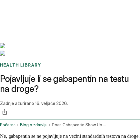
Benchmarks
Stories
FAQ
Sign up / Log in
HEALTH LIBRARY
Pojavljuje li se gabapentin na testu
na droge?
Zadnje ažurirano
16. veljače 2026.
Početna
Blog o zdravlju
Does Gabapentin Show Up On A Drug Test
Ne, gabapentin se ne pojavljuje na većini standardnih testova na droge.