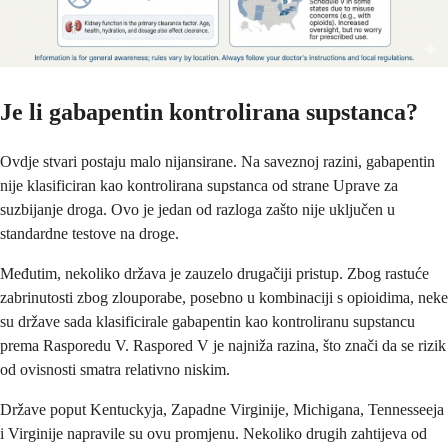
Je li gabapentin kontrolirana supstanca?
Ovdje stvari postaju malo nijansirane. Na saveznoj razini, gabapentin
nije klasificiran kao kontrolirana supstanca od strane Uprave za
suzbijanje droga. Ovo je jedan od razloga zašto nije uključen u
standardne testove na droge.
Međutim, nekoliko država je zauzelo drugačiji pristup. Zbog rastuće
zabrinutosti zbog zlouporabe, posebno u kombinaciji s opioidima, neke
su države sada klasificirale gabapentin kao kontroliranu supstancu
prema Rasporedu V. Raspored V je najniža razina, što znači da se rizik
od ovisnosti smatra relativno niskim.
Države poput Kentuckyja, Zapadne Virginije, Michigana, Tennesseeja
i Virginije napravile su ovu promjenu. Nekoliko drugih zahtijeva od