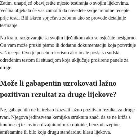
Zatim, unaprijed obavijestite mjesto testiranja o svojim lijekovima.
Većina objekata će vas zamoliti da navedete svoje trenutne recepte
prije testa. Biti iskren sprječava zabunu ako se provede detaljnije
testiranje.
Na kraju, razgovarajte sa svojim liječnikom ako se osjećate nesigurno.
On vam može pružiti pismo ili dodatnu dokumentaciju koja potvrđuje
vaš recept. Ovo je posebno korisno ako imate posla sa sudski
određenim testom ili situacijom koja uključuje proširene panele za
droge.
Može li gabapentin uzrokovati lažno
pozitivan rezultat za druge lijekove?
Ne, gabapentin ne bi trebao izazvati lažno pozitivan rezultat za druge
tvari. Njegova jedinstvena kemijska struktura znači da se ne križa s
imunoesej testovima dizajniranim za opioide, benzodiazepine,
amfetamine ili bilo koju drugu standardnu klasu lijekova.