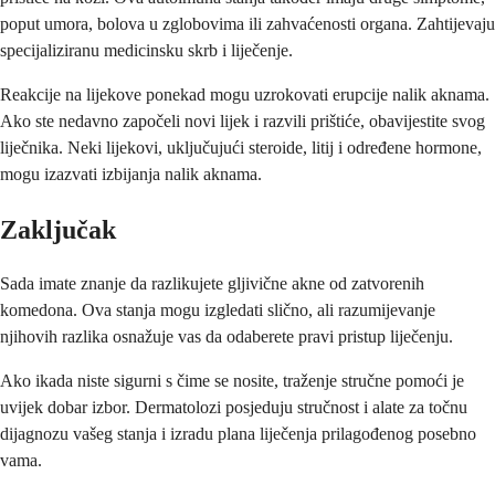
poput umora, bolova u zglobovima ili zahvaćenosti organa. Zahtijevaju
specijaliziranu medicinsku skrb i liječenje.
Reakcije na lijekove ponekad mogu uzrokovati erupcije nalik aknama.
Ako ste nedavno započeli novi lijek i razvili prištiće, obavijestite svog
liječnika. Neki lijekovi, uključujući steroide, litij i određene hormone,
mogu izazvati izbijanja nalik aknama.
Zaključak
Sada imate znanje da razlikujete gljivične akne od zatvorenih
komedona. Ova stanja mogu izgledati slično, ali razumijevanje
njihovih razlika osnažuje vas da odaberete pravi pristup liječenju.
Ako ikada niste sigurni s čime se nosite, traženje stručne pomoći je
uvijek dobar izbor. Dermatolozi posjeduju stručnost i alate za točnu
dijagnozu vašeg stanja i izradu plana liječenja prilagođenog posebno
vama.