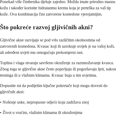
Ponekad više čimbenika djeluje zajedno. Možda imate prirodno masnu
kožu i također koristite hidratantnu kremu koja je preteška za vaš tip
kože. Ova kombinacija čini zatvorene komedone vjerojatnijim.
Što pokreće razvoj gljivičnih akni?
Gljivične akne razvijaju se pod vrlo različitim okolnostima od
zatvorenih komedona. Kvasac koji ih uzrokuje uvijek je na vašoj koži,
ali određeni uvjeti mu omogućuju prekomjerni rast.
Toplina i vlaga stvaraju savršeno okruženje za razmnožavanje kvasca.
Zbog toga se gljivične akne često pojavljuju ili pogoršavaju ljeti, nakon
treninga ili u vlažnim klimama. Kvasac buja u tim uvjetima.
Dopustite mi da podijelim ključne pokretače koji mogu dovesti do
gljivičnih akni:
• Nošenje uske, nepropusne odjeće koja zadržava znoj
• Život u vrućim, vlažnim klimama ili okruženjima