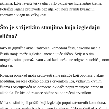
aknama. Izbjegavajte teška ulja i vrlo okluzivne hidratantne kreme.
Potražite lagane proizvode bez ulja koji neće hraniti kvasac ili
zadržavati vlagu na vašoj koži.
Što je s rijetkim stanjima koja izgledaju
slično?
Iako su gljivične akne i zatvoreni komedoni česti, nekoliko manje
čestih stanja može izgledati iznenađujuće slično. Svijest o tim
mogućnostima pomaže vam znati kada nešto ne odgovara uobičajenom
obrascu.
Rosacea ponekad može proizvesti sitne prištiće koji oponašaju akne.
Međutim, rosacea obično dolazi s crvenilom lica, vidljivim krvnim
žilama i osjetljivošću na određene okidače poput začinjene hrane ili
alkohola. Prištići od rosacee obično su popraćeni crvenilom.
Milia su sitni bijeli prištići koji izgledaju poput zatvorenih komedona,
ali su zapravo male ciste ispunjene keratinom. Vrlo su česti oko očiju i