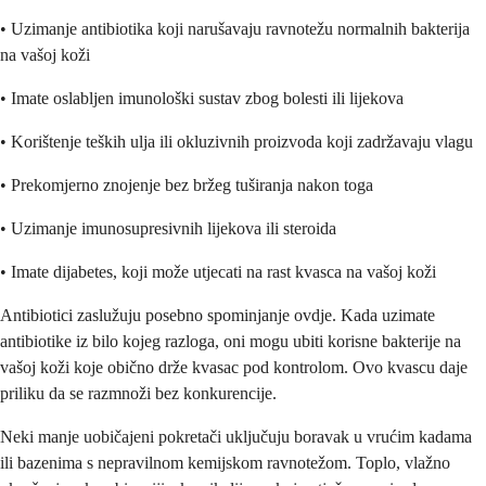
• Uzimanje antibiotika koji narušavaju ravnotežu normalnih bakterija
na vašoj koži
• Imate oslabljen imunološki sustav zbog bolesti ili lijekova
• Korištenje teških ulja ili okluzivnih proizvoda koji zadržavaju vlagu
• Prekomjerno znojenje bez bržeg tuširanja nakon toga
• Uzimanje imunosupresivnih lijekova ili steroida
• Imate dijabetes, koji može utjecati na rast kvasca na vašoj koži
Antibiotici zaslužuju posebno spominjanje ovdje. Kada uzimate
antibiotike iz bilo kojeg razloga, oni mogu ubiti korisne bakterije na
vašoj koži koje obično drže kvasac pod kontrolom. Ovo kvascu daje
priliku da se razmnoži bez konkurencije.
Neki manje uobičajeni pokretači uključuju boravak u vrućim kadama
ili bazenima s nepravilnom kemijskom ravnotežom. Toplo, vlažno