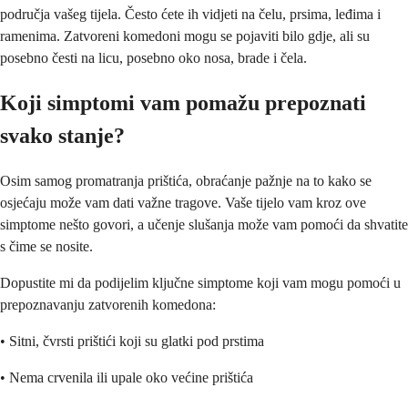
područja vašeg tijela. Često ćete ih vidjeti na čelu, prsima, leđima i
ramenima. Zatvoreni komedoni mogu se pojaviti bilo gdje, ali su
posebno česti na licu, posebno oko nosa, brade i čela.
Koji simptomi vam pomažu prepoznati
svako stanje?
Osim samog promatranja prištića, obraćanje pažnje na to kako se
osjećaju može vam dati važne tragove. Vaše tijelo vam kroz ove
simptome nešto govori, a učenje slušanja može vam pomoći da shvatite
s čime se nosite.
Dopustite mi da podijelim ključne simptome koji vam mogu pomoći u
prepoznavanju zatvorenih komedona:
• Sitni, čvrsti prištići koji su glatki pod prstima
• Nema crvenila ili upale oko većine prištića