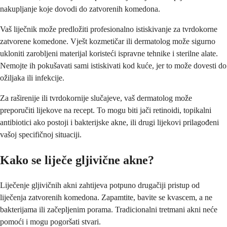
nakupljanje koje dovodi do zatvorenih komedona.
Vaš liječnik može predložiti profesionalno istiskivanje za tvrdokorne
zatvorene komedone. Vješt kozmetičar ili dermatolog može sigurno
ukloniti zarobljeni materijal koristeći ispravne tehnike i sterilne alate.
Nemojte ih pokušavati sami istiskivati kod kuće, jer to može dovesti do
ožiljaka ili infekcije.
Za raširenije ili tvrdokornije slučajeve, vaš dermatolog može
preporučiti lijekove na recept. To mogu biti jači retinoidi, topikalni
antibiotici ako postoji i bakterijske akne, ili drugi lijekovi prilagođeni
vašoj specifičnoj situaciji.
Kako se liječe gljivične akne?
Liječenje gljivičnih akni zahtijeva potpuno drugačiji pristup od
liječenja zatvorenih komedona. Zapamtite, bavite se kvascem, a ne
bakterijama ili začepljenim porama. Tradicionalni tretmani akni neće
pomoći i mogu pogoršati stvari.