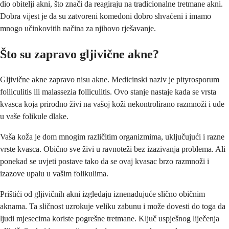
dio obitelji akni, što znači da reagiraju na tradicionalne tretmane akni.
Dobra vijest je da su zatvoreni komedoni dobro shvaćeni i imamo
mnogo učinkovitih načina za njihovo rješavanje.
Što su zapravo gljivične akne?
Gljivične akne zapravo nisu akne. Medicinski naziv je pityrosporum
folliculitis ili malassezia folliculitis. Ovo stanje nastaje kada se vrsta
kvasca koja prirodno živi na vašoj koži nekontrolirano razmnoži i uđe
u vaše folikule dlake.
Vaša koža je dom mnogim različitim organizmima, uključujući i razne
vrste kvasca. Obično sve živi u ravnoteži bez izazivanja problema. Ali
ponekad se uvjeti postave tako da se ovaj kvasac brzo razmnoži i
izazove upalu u vašim folikulima.
Prištići od gljivičnih akni izgledaju iznenađujuće slično običnim
aknama. Ta sličnost uzrokuje veliku zabunu i može dovesti do toga da
ljudi mjesecima koriste pogrešne tretmane. Ključ uspješnog liječenja