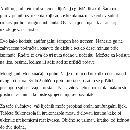
Antifungalni tretmani su temelj liječenja gljivičnih akni. Šamponi
protiv peruti bez recepta koji sadrže ketokonazol, selenijev sulfid ili
cinkov pirition mogu činiti čuda. Ovi sastojci ubijaju kvasac koji
uzrokuje vaše prištiće.
Evo kako koristiti antifungalni šampon kao tretman. Nanesite ga na
zahvaćena područja i ostavite da djeluje pet do deset minuta prije
ispiranja. Radite to dva do tri puta tjedno u početku. Možete ga koristiti
na licu, prsima, leđima ili gdje god se prištići pojave.
Mnogi ljudi vide značajno poboljšanje u roku od nekoliko tjedana od
ovog tretmana. Svrbež obično prvo prestaje, a zatim se prištići
postupno spljoštavaju i nestaju. Nastavite s tretmanom čak i nakon što
prištići nestanu kako biste spriječili njihov povratak.
Za teže slučajeve, vaš liječnik može propisati oralni antifungalni lijek.
Tablete flukonazola ili itrakonazola mogu djelovati iznutra kako bi
uklonile prekomjerni rast kvasca. Obično se uzimaju kratko, od jednog
do dva tjedna.