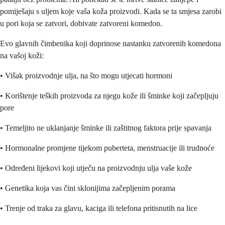
pomiješaju s uljem koje vaša koža proizvodi. Kada se ta smjesa zarobi
u pori koja se zatvori, dobivate zatvoreni komedon.
Evo glavnih čimbenika koji doprinose nastanku zatvorenih komedona
na vašoj koži:
• Višak proizvodnje ulja, na što mogu utjecati hormoni
• Korištenje teških proizvoda za njegu kože ili šminke koji začepljuju
pore
• Temeljito ne uklanjanje šminke ili zaštitnog faktora prije spavanja
• Hormonalne promjene tijekom puberteta, menstruacije ili trudnoće
• Određeni lijekovi koji utječu na proizvodnju ulja vaše kože
• Genetika koja vas čini sklonijima začepljenim porama
• Trenje od traka za glavu, kaciga ili telefona pritisnutih na lice