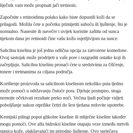
liječnik vam može propisati jači tretinoin.
Započnite s retinoidima polako kako biste dopustili koži da se
prilagodi. Možda ćete u početku primijetiti suhoću ili ljuštenje, što je
normalno. Nanesite ih navečer i uvijek koristite zaštitu od sunca
tijekom dana jer retinoidi čine vašu kožu osjetljivijom na sunce.
Salicilna kiselina je još jedna odlična opcija za zatvorene komedone.
Ovaj sastojak može prodrijeti u vaše pore i razgraditi ostatke koji ih
začepljuju. Salicilnu kiselinu pronaći ćete u sredstvima za čišćenje,
tonere i tretmanima za ciljana područja.
Korištenje proizvoda sa salicilnom kiselinom nekoliko puta tjedno
može pomoći u održavanju čistoće pora. Djeluje postupno, stoga
nemojte očekivati rezultate preko noći. Većina ljudi počinje vidjeti
poboljšanje nakon otprilike četiri do šest tjedana redovite upotrebe.
Kemijski pilingi poput glikolne kiseline ili mliječne kiseline također
mogu pomoći. Ove alfa hidroksi kiseline otapaju veze između mrtvih
stanica kože, olakšavajući im prirodno ljuštenje. Ovo sprječava