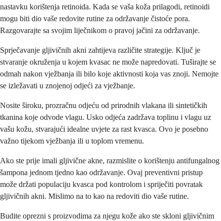
nastavku korištenja retinoida. Kada se vaša koža prilagodi, retinoidi
mogu biti dio vaše redovite rutine za održavanje čistoće pora.
Razgovarajte sa svojim liječnikom o pravoj jačini za održavanje.
Sprječavanje gljivičnih akni zahtijeva različite strategije. Ključ je
stvaranje okruženja u kojem kvasac ne može napredovati. Tuširajte se
odmah nakon vježbanja ili bilo koje aktivnosti koja vas znoji. Nemojte
se izležavati u znojenoj odjeći za vježbanje.
Nosite široku, prozračnu odjeću od prirodnih vlakana ili sintetičkih
tkanina koje odvode vlagu. Usko odjeća zadržava toplinu i vlagu uz
vašu kožu, stvarajući idealne uvjete za rast kvasca. Ovo je posebno
važno tijekom vježbanja ili u toplom vremenu.
Ako ste prije imali gljivične akne, razmislite o korištenju antifungalnog
šampona jednom tjedno kao održavanje. Ovaj preventivni pristup
može držati populaciju kvasca pod kontrolom i spriječiti povratak
gljivičnih akni. Mislimo na to kao na redoviti dio vaše rutine.
Budite oprezni s proizvodima za njegu kože ako ste skloni gljivičnim