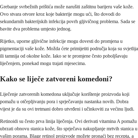
Grebanje svrbežnih prištića može narušiti zaštitnu barijeru vaše kože.
Ovo stvara otvore kroz koje bakterije mogu ući, što dovodi do
sekundarnih bakterijskih infekcija povrh gljivičnog problema. Sada se
bavite dva problema umjesto jednog.
Rijetko, uporne gljivične infekcije mogu dovesti do promjena u
pigmentaciji vaše kože. Možda ćete primijetiti područja koja su svjetlija
ili tamnija od okolne kože. Iako se te promjene često poboljšavaju
liječenjem, ponekad mogu trajati mjesecima.
Kako se liječe zatvoreni komedoni?
Liječenje zatvorenih komedona uključuje korištenje proizvoda koji
pomažu u otčepljivanju pora i sprječavanju nastanka novih. Dobra
vijest je da su ovi tretmani dobro utvrđeni i učinkoviti za većinu ljudi.
Retinoidi su često prva linija liječenja. Ovi derivati vitamina A pomažu
ubrzati obnovu stanica kože, što sprječava nakupljanje mrtvih stanica u
vašim porama. Blage retinol proizvode možete pronaći bez recepta, a