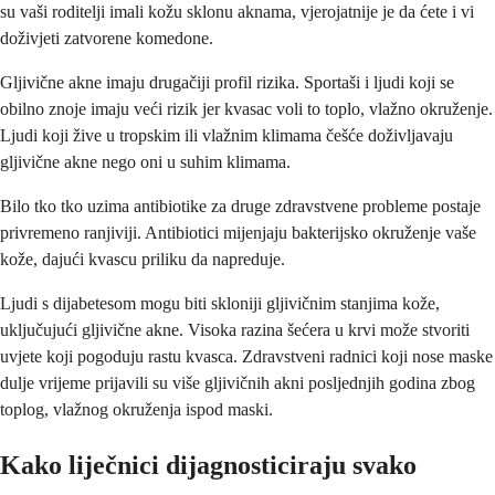
su vaši roditelji imali kožu sklonu aknama, vjerojatnije je da ćete i vi
doživjeti zatvorene komedone.
Gljivične akne imaju drugačiji profil rizika. Sportaši i ljudi koji se
obilno znoje imaju veći rizik jer kvasac voli to toplo, vlažno okruženje.
Ljudi koji žive u tropskim ili vlažnim klimama češće doživljavaju
gljivične akne nego oni u suhim klimama.
Bilo tko tko uzima antibiotike za druge zdravstvene probleme postaje
privremeno ranjiviji. Antibiotici mijenjaju bakterijsko okruženje vaše
kože, dajući kvascu priliku da napreduje.
Ljudi s dijabetesom mogu biti skloniji gljivičnim stanjima kože,
uključujući gljivične akne. Visoka razina šećera u krvi može stvoriti
uvjete koji pogoduju rastu kvasca. Zdravstveni radnici koji nose maske
dulje vrijeme prijavili su više gljivičnih akni posljednjih godina zbog
toplog, vlažnog okruženja ispod maski.
Kako liječnici dijagnosticiraju svako