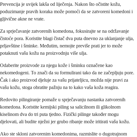
Prevencija je uvijek lakša od liječenja. Nakon što očistite kožu,
poduzimanje pravih koraka može pomoći da se zatvoreni komedoni i
gljivične akne ne vrate.
Za sprječavanje zatvorenih komedona, fokusirajte se na održavanje
čistoće pora. Koristite blagi čistač dva puta dnevno za uklanjanje ulja,
prljavštine i šminke. Međutim, nemojte previše prati jer to može
potaknuti vašu kožu na proizvodnju više ulja.
Odaberite proizvode za njegu kože i šminku označene kao
nekomedogeni. To znači da su formulirani tako da ne začepljuju pore.
Čak i ako proizvod djeluje za vašu prijateljicu, možda nije pravi za
vašu kožu, stoga obratite pažnju na to kako vaša koža reagira.
Redovito pilingiranje pomaže u sprječavanju nastanka zatvorenih
komedona. Koristite kemijski piling sa salicilnom ili glikolnom
kiselinom dva do tri puta tjedno. Fizički pilinge također mogu
djelovati, ali budite nježni jer grubo ribanje može iritirati vašu kožu.
Ako ste skloni zatvorenim komedonima, razmislite o dugotrajnom