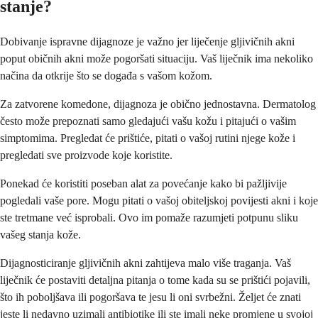
stanje?
Dobivanje ispravne dijagnoze je važno jer liječenje gljivičnih akni
poput običnih akni može pogoršati situaciju. Vaš liječnik ima nekoliko
načina da otkrije što se događa s vašom kožom.
Za zatvorene komedone, dijagnoza je obično jednostavna. Dermatolog
često može prepoznati samo gledajući vašu kožu i pitajući o vašim
simptomima. Pregledat će prištiće, pitati o vašoj rutini njege kože i
pregledati sve proizvode koje koristite.
Ponekad će koristiti poseban alat za povećanje kako bi pažljivije
pogledali vaše pore. Mogu pitati o vašoj obiteljskoj povijesti akni i koje
ste tretmane već isprobali. Ovo im pomaže razumjeti potpunu sliku
vašeg stanja kože.
Dijagnosticiranje gljivičnih akni zahtijeva malo više traganja. Vaš
liječnik će postaviti detaljna pitanja o tome kada su se prištići pojavili,
što ih poboljšava ili pogoršava te jesu li oni svrbežni. Željet će znati
jeste li nedavno uzimali antibiotike ili ste imali neke promjene u svojoj