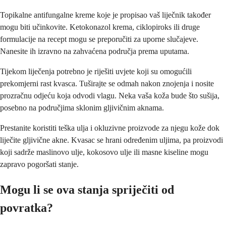
Topikalne antifungalne kreme koje je propisao vaš liječnik također
mogu biti učinkovite. Ketokonazol krema, ciklopiroks ili druge
formulacije na recept mogu se preporučiti za uporne slučajeve.
Nanesite ih izravno na zahvaćena područja prema uputama.
Tijekom liječenja potrebno je riješiti uvjete koji su omogućili
prekomjerni rast kvasca. Tuširajte se odmah nakon znojenja i nosite
prozračnu odjeću koja odvodi vlagu. Neka vaša koža bude što sušija,
posebno na područjima sklonim gljivičnim aknama.
Prestanite koristiti teška ulja i okluzivne proizvode za njegu kože dok
liječite gljivične akne. Kvasac se hrani određenim uljima, pa proizvodi
koji sadrže maslinovo ulje, kokosovo ulje ili masne kiseline mogu
zapravo pogoršati stanje.
Mogu li se ova stanja spriječiti od
povratka?