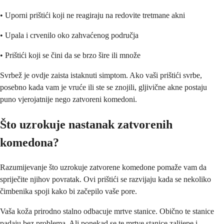
• Uporni prištići koji ne reagiraju na redovite tretmane akni
• Upala i crvenilo oko zahvaćenog područja
• Prištići koji se čini da se brzo šire ili množe
Svrbež je ovdje zaista istaknuti simptom. Ako vaši prištići svrbe,
posebno kada vam je vruće ili ste se znojili, gljivične akne postaju
puno vjerojatnije nego zatvoreni komedoni.
Što uzrokuje nastanak zatvorenih
komedona?
Razumijevanje što uzrokuje zatvorene komedone pomaže vam da
spriječite njihov povratak. Ovi prištići se razvijaju kada se nekoliko
čimbenika spoji kako bi začepilo vaše pore.
Vaša koža prirodno stalno odbacuje mrtve stanice. Obično te stanice
padaju bez problema. Ali ponekad se te mrtve stanice zalijepe i