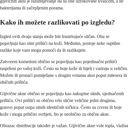
gljivičnih akni je razumijevanje da su one uzrokovane kvascem, a ne
bakterijama ili začepljenim porama.
Kako ih možete razlikovati po izgledu?
Izgled ovih dvaju stanja može biti frustrirajuće sličan. Oba se
pojavljuju kao sitni prištići na koži. Međutim, postoje neke suptilne
razlike koje vam mogu pomoći da ih razlikujete.
Zatvoreni komedoni obično se pojavljuju kao pojedinačni prištići
raspršeni po vašoj koži. Često su boje kože ili bijeli i variraju u veličini.
Možete ih pronaći pomiješane s drugim vrstama akni poput mitesera ili
običnih prištića.
Gljivične akne obično se pojavljuju kao nakupine sitnih, ujednačenih
prištića. Ovi prištići su obično vrlo slične veličine jedni drugima,
gotovo poput osipa sitnih identičnih točkica. Često su crveni ili boje
kože i mogu prilično svrbjeti, što je neobično za obične akne.
Obrazac distribucije također je važan. Gljivične akne vole topla, vlažna