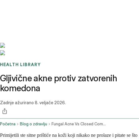
Benchmarks
Stories
FAQ
Sign up / Log in
HEALTH LIBRARY
Gljivične akne protiv zatvorenih
komedona
Zadnje ažurirano
8. veljače 2026.
Početna
Blog o zdravlju
Fungal Acne Vs Closed Comedones
Primijetili ste sitne prištiće na koži koji nikako ne prolaze i pitate se što