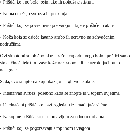
• Prištići koji ne bole, osim ako ih pokušate stisnuti
• Nema osjećaja svrbeža ili peckanja
• Prištići koji se povremeno pretvaraju u bijele prištiće ili akne
• Koža koja se osjeća lagano grubo ili neravno na zahvaćenim
područjima
Ovi simptomi su obično blagi i više neugodni nego bolni. prištići samo
stoje, čineći teksturu vaše kože neravnom, ali ne uzrokujući puno
nelagode.
Sada, evo simptoma koji ukazuju na gljivične akne:
• Intenzivan svrbež, posebno kada se znojite ili u toplim uvjetima
• Ujednačeni prištići koji svi izgledaju iznenađujuće slično
• Nakupine prištića koje se pojavljuju zajedno u mrljama
• Prištići koji se pogoršavaju s toplinom i vlagom