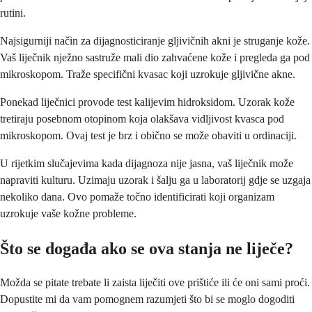
rutini.
Najsigurniji način za dijagnosticiranje gljivičnih akni je struganje kože.
Vaš liječnik nježno sastruže mali dio zahvaćene kože i pregleda ga pod
mikroskopom. Traže specifični kvasac koji uzrokuje gljivične akne.
Ponekad liječnici provode test kalijevim hidroksidom. Uzorak kože
tretiraju posebnom otopinom koja olakšava vidljivost kvasca pod
mikroskopom. Ovaj test je brz i obično se može obaviti u ordinaciji.
U rijetkim slučajevima kada dijagnoza nije jasna, vaš liječnik može
napraviti kulturu. Uzimaju uzorak i šalju ga u laboratorij gdje se uzgaja
nekoliko dana. Ovo pomaže točno identificirati koji organizam
uzrokuje vaše kožne probleme.
Što se događa ako se ova stanja ne liječe?
Možda se pitate trebate li zaista liječiti ove prištiće ili će oni sami proći.
Dopustite mi da vam pomognem razumjeti što bi se moglo dogoditi