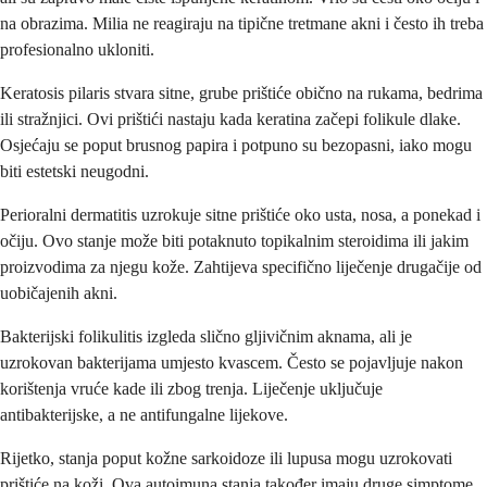
na obrazima. Milia ne reagiraju na tipične tretmane akni i često ih treba
profesionalno ukloniti.
Keratosis pilaris stvara sitne, grube prištiće obično na rukama, bedrima
ili stražnjici. Ovi prištići nastaju kada keratina začepi folikule dlake.
Osjećaju se poput brusnog papira i potpuno su bezopasni, iako mogu
biti estetski neugodni.
Perioralni dermatitis uzrokuje sitne prištiće oko usta, nosa, a ponekad i
očiju. Ovo stanje može biti potaknuto topikalnim steroidima ili jakim
proizvodima za njegu kože. Zahtijeva specifično liječenje drugačije od
uobičajenih akni.
Bakterijski folikulitis izgleda slično gljivičnim aknama, ali je
uzrokovan bakterijama umjesto kvascem. Često se pojavljuje nakon
korištenja vruće kade ili zbog trenja. Liječenje uključuje
antibakterijske, a ne antifungalne lijekove.
Rijetko, stanja poput kožne sarkoidoze ili lupusa mogu uzrokovati
prištiće na koži. Ova autoimuna stanja također imaju druge simptome,