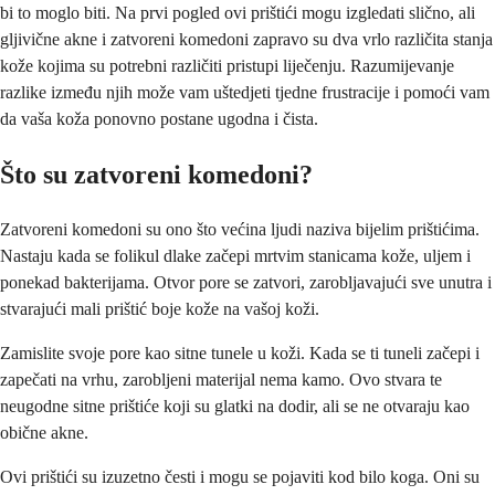
bi to moglo biti. Na prvi pogled ovi prištići mogu izgledati slično, ali
gljivične akne i zatvoreni komedoni zapravo su dva vrlo različita stanja
kože kojima su potrebni različiti pristupi liječenju. Razumijevanje
razlike između njih može vam uštedjeti tjedne frustracije i pomoći vam
da vaša koža ponovno postane ugodna i čista.
Što su zatvoreni komedoni?
Zatvoreni komedoni su ono što većina ljudi naziva bijelim prištićima.
Nastaju kada se folikul dlake začepi mrtvim stanicama kože, uljem i
ponekad bakterijama. Otvor pore se zatvori, zarobljavajući sve unutra i
stvarajući mali prištić boje kože na vašoj koži.
Zamislite svoje pore kao sitne tunele u koži. Kada se ti tuneli začepi i
zapečati na vrhu, zarobljeni materijal nema kamo. Ovo stvara te
neugodne sitne prištiće koji su glatki na dodir, ali se ne otvaraju kao
obične akne.
Ovi prištići su izuzetno česti i mogu se pojaviti kod bilo koga. Oni su