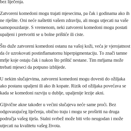
bez liječenja.
Zatvoreni komedoni mogu trajati mjesecima, pa čak i godinama ako ih
ne riješite. Oni neće naštetiti vašem zdravlju, ali mogu utjecati na vaše
samopouzdanje. S vremenom, neki zatvoreni komedoni mogu postati
upaljeni i pretvoriti se u bolne prištiće ili ciste.
Što duže zatvoreni komedoni ostanu na vašoj koži, veća je vjerojatnost
da će uzrokovati postinflamatornu hiperpigmentaciju. To znači tamne
mrlje koje ostaju čak i nakon što prištić nestane. Tim mrljama može
trebati mjeseci da potpuno izblijede.
U nekim slučajevima, zatvoreni komedoni mogu dovesti do ožiljaka
ako postanu upaljeni ili ako ih kopate. Rizik od ožiljaka povećava se
kada se komedoni razviju u dublje, upaljenije lezije akni.
Gljivične akne također u većini slučajeva neće same proći. Bez
odgovarajućeg liječenja, obično traju i mogu se proširiti na druga
područja vašeg tijela. Stalni svrbež može biti vrlo neugodan i može
utjecati na kvalitetu vašeg života.