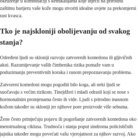
okruženje u kombinaciji s kemikalijama koje utječu na prirodnu
zaštitnu barijeru vaše kože mogu stvoriti idealne uvjete za prekomjerni
rast kvasca.
Tko je najskloniji obolijevanju od svakog
stanja?
Određeni ljudi su skloniji razvoju zatvorenih komedona ili gljivičnih
akni. Razumijevanje vaših čimbenika rizika pomaže vam u
poduzimanju preventivnih koraka i ranom prepoznavanju problema.
Zatvoreni komedoni mogu pogoditi bilo koga, ali neki ljudi se
suočavaju s većim rizikom. Tinejdžeri i mladi odrasli koji se nose s
hormonalnim promjenama često ih vide. Ljudi s prirodno masnom
kožom također su skloniji jer njihove pore proizvode više sebuma.
Žene često primjećuju pojavu ili pogoršanje zatvorenih komedona oko
menstrualnog ciklusa. Trudnoća i stanja poput sindroma policističnih
jajnika također mogu povećati vašu vjerojatnost za njihov razvoj. Ako