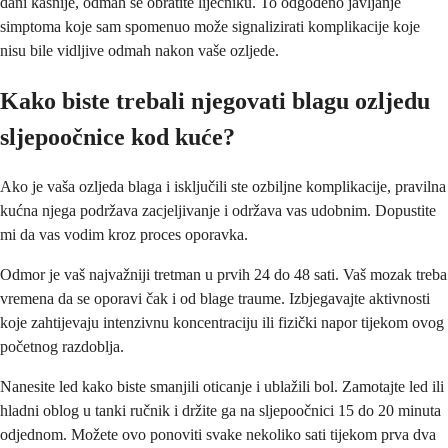
dani kasnije, odmah se obratite liječniku. To odgođeno javljanje
simptoma koje sam spomenuo može signalizirati komplikacije koje
nisu bile vidljive odmah nakon vaše ozljede.
Kako biste trebali njegovati blagu ozljedu
sljepoočnice kod kuće?
Ako je vaša ozljeda blaga i isključili ste ozbiljne komplikacije, pravilna
kućna njega podržava zacjeljivanje i održava vas udobnim. Dopustite
mi da vas vodim kroz proces oporavka.
Odmor je vaš najvažniji tretman u prvih 24 do 48 sati. Vaš mozak treba
vremena da se oporavi čak i od blage traume. Izbjegavajte aktivnosti
koje zahtijevaju intenzivnu koncentraciju ili fizički napor tijekom ovog
početnog razdoblja.
Nanesite led kako biste smanjili oticanje i ublažili bol. Zamotajte led ili
hladni oblog u tanki ručnik i držite ga na sljepoočnici 15 do 20 minuta
odjednom. Možete ovo ponoviti svake nekoliko sati tijekom prva dva