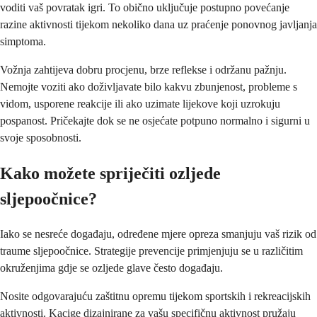
voditi vaš povratak igri. To obično uključuje postupno povećanje
razine aktivnosti tijekom nekoliko dana uz praćenje ponovnog javljanja
simptoma.
Vožnja zahtijeva dobru procjenu, brze reflekse i održanu pažnju.
Nemojte voziti ako doživljavate bilo kakvu zbunjenost, probleme s
vidom, usporene reakcije ili ako uzimate lijekove koji uzrokuju
pospanost. Pričekajte dok se ne osjećate potpuno normalno i sigurni u
svoje sposobnosti.
Kako možete spriječiti ozljede
sljepoočnice?
Iako se nesreće događaju, određene mjere opreza smanjuju vaš rizik od
traume sljepoočnice. Strategije prevencije primjenjuju se u različitim
okruženjima gdje se ozljede glave često događaju.
Nosite odgovarajuću zaštitnu opremu tijekom sportskih i rekreacijskih
aktivnosti. Kacige dizajnirane za vašu specifičnu aktivnost pružaju