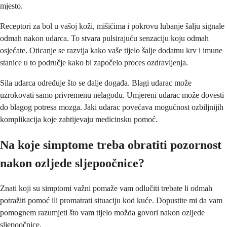
mjesto.
Receptori za bol u vašoj koži, mišićima i pokrovu lubanje šalju signale
odmah nakon udarca. To stvara pulsirajuću senzaciju koju odmah
osjećate. Oticanje se razvija kako vaše tijelo šalje dodatnu krv i imune
stanice u to područje kako bi započelo proces ozdravljenja.
Sila udarca određuje što se dalje događa. Blagi udarac može
uzrokovati samo privremenu nelagodu. Umjereni udarac može dovesti
do blagog potresa mozga. Jaki udarac povećava mogućnost ozbiljnijih
komplikacija koje zahtijevaju medicinsku pomoć.
Na koje simptome treba obratiti pozornost
nakon ozljede sljepoočnice?
Znati koji su simptomi važni pomaže vam odlučiti trebate li odmah
potražiti pomoć ili promatrati situaciju kod kuće. Dopustite mi da vam
pomognem razumjeti što vam tijelo možda govori nakon ozljede
sljepoočnice.