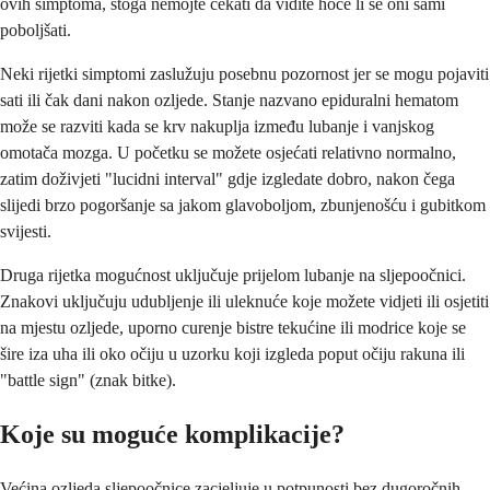
ovih simptoma, stoga nemojte čekati da vidite hoće li se oni sami
poboljšati.
Neki rijetki simptomi zaslužuju posebnu pozornost jer se mogu pojaviti
sati ili čak dani nakon ozljede. Stanje nazvano epiduralni hematom
može se razviti kada se krv nakuplja između lubanje i vanjskog
omotača mozga. U početku se možete osjećati relativno normalno,
zatim doživjeti "lucidni interval" gdje izgledate dobro, nakon čega
slijedi brzo pogoršanje sa jakom glavoboljom, zbunjenošću i gubitkom
svijesti.
Druga rijetka mogućnost uključuje prijelom lubanje na sljepoočnici.
Znakovi uključuju udubljenje ili uleknuće koje možete vidjeti ili osjetiti
na mjestu ozljede, uporno curenje bistre tekućine ili modrice koje se
šire iza uha ili oko očiju u uzorku koji izgleda poput očiju rakuna ili
"battle sign" (znak bitke).
Koje su moguće komplikacije?
Većina ozljeda sljepoočnice zacjeljuje u potpunosti bez dugoročnih