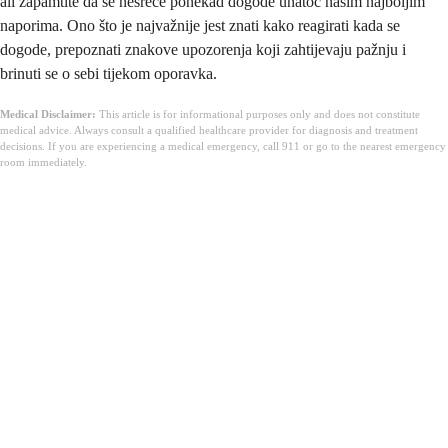
ali zapamtite da se nesreće ponekad dogode unatoč našim najboljim
naporima. Ono što je najvažnije jest znati kako reagirati kada se
dogode, prepoznati znakove upozorenja koji zahtijevaju pažnju i
brinuti se o sebi tijekom oporavka.
Medical Disclaimer:
This article is for informational purposes only and does not constitute
medical advice. Always consult a qualified healthcare provider for diagnosis and treatment
decisions. If you are experiencing a medical emergency, call 911 or go to the nearest emergency
room immediately.