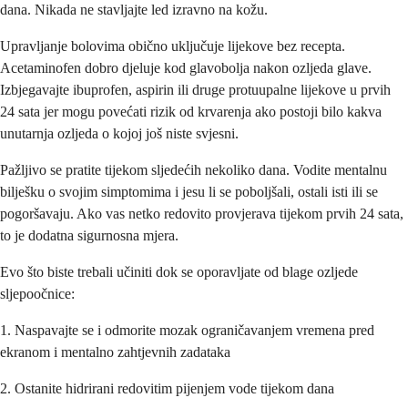
dana. Nikada ne stavljajte led izravno na kožu.
Upravljanje bolovima obično uključuje lijekove bez recepta.
Acetaminofen dobro djeluje kod glavobolja nakon ozljeda glave.
Izbjegavajte ibuprofen, aspirin ili druge protuupalne lijekove u prvih
24 sata jer mogu povećati rizik od krvarenja ako postoji bilo kakva
unutarnja ozljeda o kojoj još niste svjesni.
Pažljivo se pratite tijekom sljedećih nekoliko dana. Vodite mentalnu
bilješku o svojim simptomima i jesu li se poboljšali, ostali isti ili se
pogoršavaju. Ako vas netko redovito provjerava tijekom prvih 24 sata,
to je dodatna sigurnosna mjera.
Evo što biste trebali učiniti dok se oporavljate od blage ozljede
sljepoočnice:
1. Naspavajte se i odmorite mozak ograničavanjem vremena pred
ekranom i mentalno zahtjevnih zadataka
2. Ostanite hidrirani redovitim pijenjem vode tijekom dana