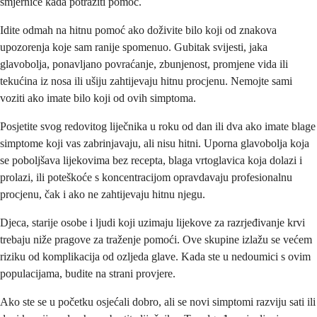
smjernice kada potražiti pomoć.
Idite odmah na hitnu pomoć ako doživite bilo koji od znakova
upozorenja koje sam ranije spomenuo. Gubitak svijesti, jaka
glavobolja, ponavljano povraćanje, zbunjenost, promjene vida ili
tekućina iz nosa ili ušiju zahtijevaju hitnu procjenu. Nemojte sami
voziti ako imate bilo koji od ovih simptoma.
Posjetite svog redovitog liječnika u roku od dan ili dva ako imate blage
simptome koji vas zabrinjavaju, ali nisu hitni. Uporna glavobolja koja
se poboljšava lijekovima bez recepta, blaga vrtoglavica koja dolazi i
prolazi, ili poteškoće s koncentracijom opravdavaju profesionalnu
procjenu, čak i ako ne zahtijevaju hitnu njegu.
Djeca, starije osobe i ljudi koji uzimaju lijekove za razrjeđivanje krvi
trebaju niže pragove za traženje pomoći. Ove skupine izlažu se većem
riziku od komplikacija od ozljeda glave. Kada ste u nedoumici s ovim
populacijama, budite na strani provjere.
Ako ste se u početku osjećali dobro, ali se novi simptomi razviju sati ili