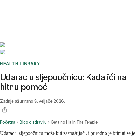
Benchmarks
Stories
FAQ
Sign up / Log in
HEALTH LIBRARY
Udarac u sljepoočnicu: Kada ići na
hitnu pomoć
Zadnje ažurirano
8. veljače 2026.
Početna
Blog o zdravlju
Getting Hit In The Temple
Udarac u sljepoočnicu može biti zastrašujući, i prirodno je brinuti se je