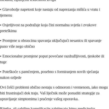
• Glavobolje napetosti koje nastaju od naprezanja mišića u vratu i
tjemenu
• Osjetljivost na podražaje koja čini normalna svjetla i zvukove
preteškima
• Promjene u obrascima spavanja uključujući nesanicu ili spavanje
puno više nego obično
• Emocionalne promjene poput povećane razdražljivosti, tjeskobe ili
tuge
• Poteškoće s pamćenjem, posebno s formiranjem novih sjećanja
nakon ozljede
Ovi češći problemi obično nestaju s odmorom i vremenom, iako mogu
biti frustrirajući dok traju. Vaš liječnik može ponuditi strategije za
upravljanje simptomima i praćenje vašeg oporavka.
Rijetke, ali ozbiljne komplikacije zahtijevaju hitnu medicinsku