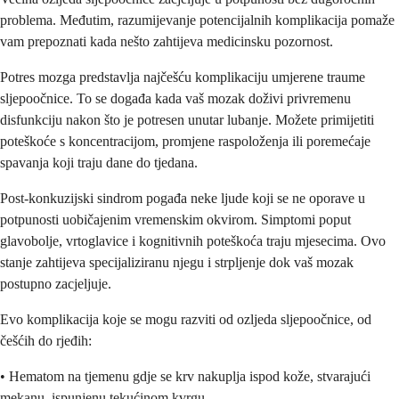
problema. Međutim, razumijevanje potencijalnih komplikacija pomaže
vam prepoznati kada nešto zahtijeva medicinsku pozornost.
Potres mozga predstavlja najčešću komplikaciju umjerene traume
sljepoočnice. To se događa kada vaš mozak doživi privremenu
disfunkciju nakon što je potresen unutar lubanje. Možete primijetiti
poteškoće s koncentracijom, promjene raspoloženja ili poremećaje
spavanja koji traju dane do tjedana.
Post-konkuzijski sindrom pogađa neke ljude koji se ne oporave u
potpunosti uobičajenim vremenskim okvirom. Simptomi poput
glavobolje, vrtoglavice i kognitivnih poteškoća traju mjesecima. Ovo
stanje zahtijeva specijaliziranu njegu i strpljenje dok vaš mozak
postupno zacjeljuje.
Evo komplikacija koje se mogu razviti od ozljeda sljepoočnice, od
češćih do rjeđih:
• Hematom na tjemenu gdje se krv nakuplja ispod kože, stvarajući
mekanu, ispunjenu tekućinom kvrgu