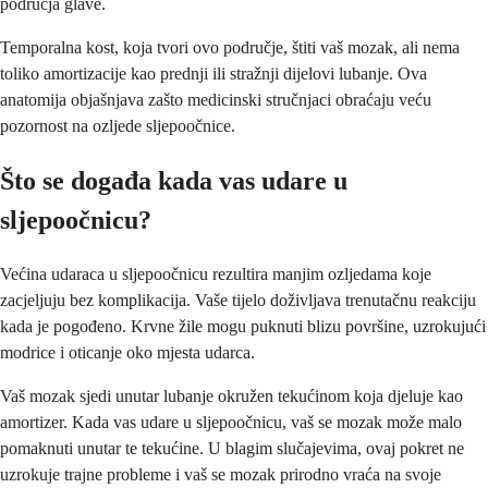
područja glave.
Temporalna kost, koja tvori ovo područje, štiti vaš mozak, ali nema
toliko amortizacije kao prednji ili stražnji dijelovi lubanje. Ova
anatomija objašnjava zašto medicinski stručnjaci obraćaju veću
pozornost na ozljede sljepoočnice.
Što se događa kada vas udare u
sljepoočnicu?
Većina udaraca u sljepoočnicu rezultira manjim ozljedama koje
zacjeljuju bez komplikacija. Vaše tijelo doživljava trenutačnu reakciju
kada je pogođeno. Krvne žile mogu puknuti blizu površine, uzrokujući
modrice i oticanje oko mjesta udarca.
Vaš mozak sjedi unutar lubanje okružen tekućinom koja djeluje kao
amortizer. Kada vas udare u sljepoočnicu, vaš se mozak može malo
pomaknuti unutar te tekućine. U blagim slučajevima, ovaj pokret ne
uzrokuje trajne probleme i vaš se mozak prirodno vraća na svoje