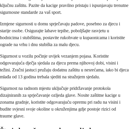
ključnu zaštitu. Pazite da kacige pravilno pristaju i ispunjavaju trenutne
sigurnosne standarde za vaš sport.
Izmjene sigurnosti u domu sprječavaju padove, posebno za djecu i
starije osobe. Osigurajte labave tepihe, poboljšajte rasvjetu u
hodnicima i stubištima, postavite rukohvate u kupaonicama i koristite
ograde na vrhu i dnu stubišta za malu djecu.
Sigurnost u vozilu počinje uvijek vezanjem pojasa. Koristite
odgovarajuća dječja sjedala za djecu prema njihovoj dobi, visini i
težini. Zračni jastuci pružaju dodatnu zaštitu u nesrećama, iako bi djeca
mlađa od 13 godina trebala sjediti na stražnjem sjedalu.
Sigurnost na radnom mjestu uključuje pridržavanje protokola
dizajniranih za sprječavanje ozljeda glave. Nosite zaštitne kacige u
zonama gradnje, koristite odgovarajuću opremu pri radu na visini i
budite svjesni svoje okoline u okruženjima gdje postoje rizici od
traume glave.