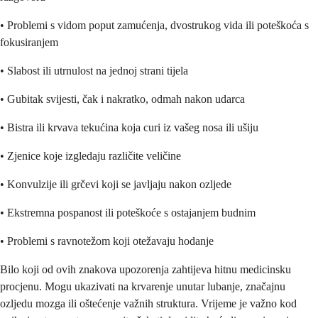
• Problemi s vidom poput zamućenja, dvostrukog vida ili poteškoća s
fokusiranjem
• Slabost ili utrnulost na jednoj strani tijela
• Gubitak svijesti, čak i nakratko, odmah nakon udarca
• Bistra ili krvava tekućina koja curi iz vašeg nosa ili ušiju
• Zjenice koje izgledaju različite veličine
• Konvulzije ili grčevi koji se javljaju nakon ozljede
• Ekstremna pospanost ili poteškoće s ostajanjem budnim
• Problemi s ravnotežom koji otežavaju hodanje
Bilo koji od ovih znakova upozorenja zahtijeva hitnu medicinsku
procjenu. Mogu ukazivati na krvarenje unutar lubanje, značajnu
ozljedu mozga ili oštećenje važnih struktura. Vrijeme je važno kod