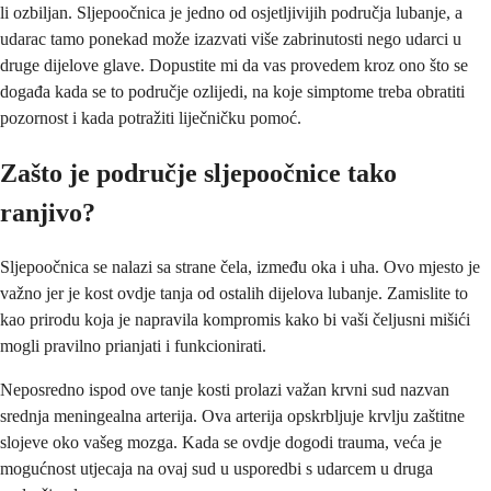
li ozbiljan. Sljepoočnica je jedno od osjetljivijih područja lubanje, a
udarac tamo ponekad može izazvati više zabrinutosti nego udarci u
druge dijelove glave. Dopustite mi da vas provedem kroz ono što se
događa kada se to područje ozlijedi, na koje simptome treba obratiti
pozornost i kada potražiti liječničku pomoć.
Zašto je područje sljepoočnice tako
ranjivo?
Sljepoočnica se nalazi sa strane čela, između oka i uha. Ovo mjesto je
važno jer je kost ovdje tanja od ostalih dijelova lubanje. Zamislite to
kao prirodu koja je napravila kompromis kako bi vaši čeljusni mišići
mogli pravilno prianjati i funkcionirati.
Neposredno ispod ove tanje kosti prolazi važan krvni sud nazvan
srednja meningealna arterija. Ova arterija opskrbljuje krvlju zaštitne
slojeve oko vašeg mozga. Kada se ovdje dogodi trauma, veća je
mogućnost utjecaja na ovaj sud u usporedbi s udarcem u druga