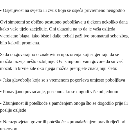
• Osjetljivost na svjetlo ili zvuk koja se osjeća privremeno neugodno
Ovi simptomi se obično postupno poboljšavaju tijekom nekoliko dana
kako vaše tijelo zacjeljuje. Oni ukazuju na to da je vaša ozljeda
vjerojatno blaga, iako biste i dalje trebali pažljivo promatrati sebe zbog
bilo kakvih promjena.
Sada razgovarajmo o znakovima upozorenja koji sugeriraju da se
možda razvija nešto ozbiljnije. Ovi simptomi vam govore da su vaš
mozak ili krvne žile oko njega možda pretrpjele značajniju štetu:
• Jaka glavobolja koja se s vremenom pogoršava umjesto poboljšava
• Ponavljano povraćanje, posebno ako se dogodi više od jednom
• Zbunjenost ili poteškoće s pamćenjem onoga što se dogodilo prije ili
poslije ozljede
• Nerazgovjetan govor ili poteškoće s pronalaženjem pravih riječi pri
razgovoru