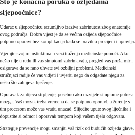
Što je konačna poruka o ozljedama
sljepoočnice?
Udarac u sljepoočnicu razumljivo izaziva zabrinutost zbog anatomije
ovog područja. Dobra vijest je da se većina ozljeda sljepoočnice
potpuno oporavi bez komplikacija kada se pravilno procijeni i upravlja.
Vjerujte svojim instinktima u vezi traženja medicinske pomoći. Ako
nešto nije u redu ili vas simptomi zabrinjavaju, pregled vas pruža mir i
osigurava da se rano uhvate svi ozbiljni problemi. Medicinski
stručnjaci radije će vas vidjeti i uvjeriti nego da odgađate njegu za
nešto što zahtijeva liječenje.
Oporavak zahtijeva strpljenje, posebno ako razvijete simptome potresa
mozga. Vaš mozak treba vremena da se potpuno oporavi, a žurenje s
tim procesom može vas vratiti unazad. Slijedite upute svog liječnika i
dopustite si odmor i oporavak tempom koji vašem tijelu odgovara.
Strategije prevencije mogu smanjiti vaš rizik od budućih ozljeda glave,