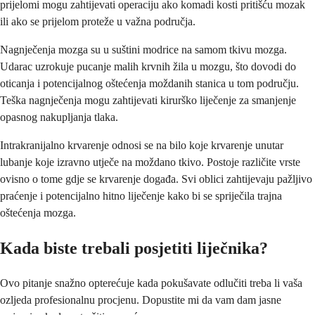
prijelomi mogu zahtijevati operaciju ako komadi kosti pritišću mozak
ili ako se prijelom proteže u važna područja.
Nagnječenja mozga su u suštini modrice na samom tkivu mozga.
Udarac uzrokuje pucanje malih krvnih žila u mozgu, što dovodi do
oticanja i potencijalnog oštećenja moždanih stanica u tom području.
Teška nagnječenja mogu zahtijevati kirurško liječenje za smanjenje
opasnog nakupljanja tlaka.
Intrakranijalno krvarenje odnosi se na bilo koje krvarenje unutar
lubanje koje izravno utječe na moždano tkivo. Postoje različite vrste
ovisno o tome gdje se krvarenje događa. Svi oblici zahtijevaju pažljivo
praćenje i potencijalno hitno liječenje kako bi se spriječila trajna
oštećenja mozga.
Kada biste trebali posjetiti liječnika?
Ovo pitanje snažno opterećuje kada pokušavate odlučiti treba li vaša
ozljeda profesionalnu procjenu. Dopustite mi da vam dam jasne