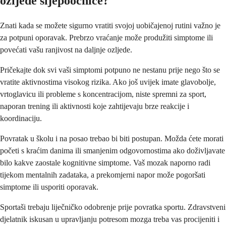
ozljede sljepoočnice?
Znati kada se možete sigurno vratiti svojoj uobičajenoj rutini važno je
za potpuni oporavak. Prebrzo vraćanje može produžiti simptome ili
povećati vašu ranjivost na daljnje ozljede.
Pričekajte dok svi vaši simptomi potpuno ne nestanu prije nego što se
vratite aktivnostima visokog rizika. Ako još uvijek imate glavobolje,
vrtoglavicu ili probleme s koncentracijom, niste spremni za sport,
naporan trening ili aktivnosti koje zahtijevaju brze reakcije i
koordinaciju.
Povratak u školu i na posao trebao bi biti postupan. Možda ćete morati
početi s kraćim danima ili smanjenim odgovornostima ako doživljavate
bilo kakve zaostale kognitivne simptome. Vaš mozak naporno radi
tijekom mentalnih zadataka, a prekomjerni napor može pogoršati
simptome ili usporiti oporavak.
Sportaši trebaju liječničko odobrenje prije povratka sportu. Zdravstveni
djelatnik iskusan u upravljanju potresom mozga treba vas procijeniti i