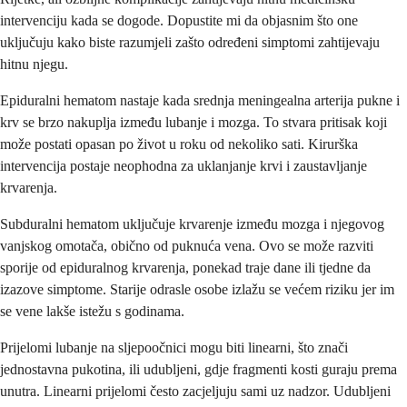
intervenciju kada se dogode. Dopustite mi da objasnim što one
uključuju kako biste razumjeli zašto određeni simptomi zahtijevaju
hitnu njegu.
Epiduralni hematom nastaje kada srednja meningealna arterija pukne i
krv se brzo nakuplja između lubanje i mozga. To stvara pritisak koji
može postati opasan po život u roku od nekoliko sati. Kirurška
intervencija postaje neophodna za uklanjanje krvi i zaustavljanje
krvarenja.
Subduralni hematom uključuje krvarenje između mozga i njegovog
vanjskog omotača, obično od puknuća vena. Ovo se može razviti
sporije od epiduralnog krvarenja, ponekad traje dane ili tjedne da
izazove simptome. Starije odrasle osobe izlažu se većem riziku jer im
se vene lakše istežu s godinama.
Prijelomi lubanje na sljepoočnici mogu biti linearni, što znači
jednostavna pukotina, ili udubljeni, gdje fragmenti kosti guraju prema
unutra. Linearni prijelomi često zacjeljuju sami uz nadzor. Udubljeni