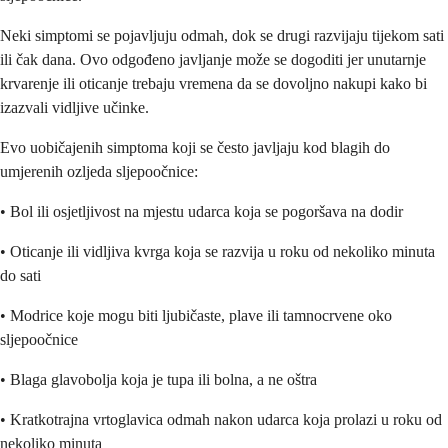
Neki simptomi se pojavljuju odmah, dok se drugi razvijaju tijekom sati
ili čak dana. Ovo odgođeno javljanje može se dogoditi jer unutarnje
krvarenje ili oticanje trebaju vremena da se dovoljno nakupi kako bi
izazvali vidljive učinke.
Evo uobičajenih simptoma koji se često javljaju kod blagih do
umjerenih ozljeda sljepoočnice:
• Bol ili osjetljivost na mjestu udarca koja se pogoršava na dodir
• Oticanje ili vidljiva kvrga koja se razvija u roku od nekoliko minuta
do sati
• Modrice koje mogu biti ljubičaste, plave ili tamnocrvene oko
sljepoočnice
• Blaga glavobolja koja je tupa ili bolna, a ne oštra
• Kratkotrajna vrtoglavica odmah nakon udarca koja prolazi u roku od
nekoliko minuta