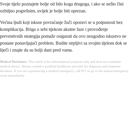
Svoje tijelo poznajete bolje od bilo koga drugoga, i ako se nešto čini
ozbiljno pogrešnim, uvijek je bolje biti oprezan.
Većina ljudi koji iskuse povraćanje žuči oporavi se u potpunosti bez
komplikacija. Briga o sebi tijekom akutne faze i provođenje
preventivnih strategija pomaže osigurati da ovo neugodno iskustvo ne
postane ponavljajući problem. Budite strpljivi sa svojim tijelom dok se
liječi i znajte da su bolji dani pred vama.
Medical Disclaimer:
This article is for informational purposes only and does not constitute
medical advice. Always consult a qualified healthcare provider for diagnosis and treatment
decisions. If you are experiencing a medical emergency, call 911 or go to the nearest emergency
room immediately.