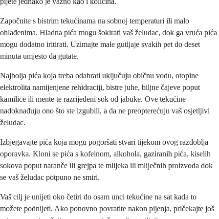
pijete jednako je važno kao i količina.
Započnite s bistrim tekućinama na sobnoj temperaturi ili malo
ohlađenima. Hladna pića mogu šokirati vaš želudac, dok ga vruća pića
mogu dodatno iritirati. Uzimajte male gutljaje svakih pet do deset
minuta umjesto da gutate.
Najbolja pića koja treba odabrati uključuju običnu vodu, otopine
elektrolita namijenjene rehidraciji, bistre juhe, biljne čajeve poput
kamilice ili mente te razrijeđeni sok od jabuke. Ove tekućine
nadoknađuju ono što ste izgubili, a da ne preopterećuju vaš osjetljivi
želudac.
Izbjegavajte pića koja mogu pogoršati stvari tijekom ovog razdoblja
oporavka. Kloni se pića s kofeinom, alkohola, gaziranih pića, kiselih
sokova poput naranče ili grejpa te mlijeka ili mliječnih proizvoda dok
se vaš želudac potpuno ne smiri.
Vaš cilj je unijeti oko četiri do osam unci tekućine na sat kada to
možete podnijeti. Ako ponovno povratite nakon pijenja, pričekajte još