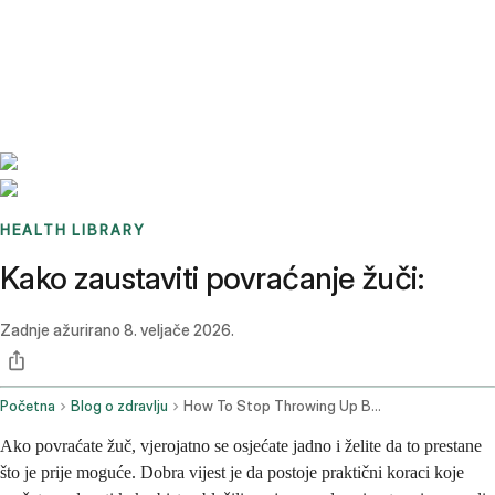
Benchmarks
Stories
FAQ
Sign up / Log in
HEALTH LIBRARY
Kako zaustaviti povraćanje žuči:
Zadnje ažurirano
8. veljače 2026.
Početna
Blog o zdravlju
How To Stop Throwing Up Bile
Ako povraćate žuč, vjerojatno se osjećate jadno i želite da to prestane
što je prije moguće. Dobra vijest je da postoje praktični koraci koje