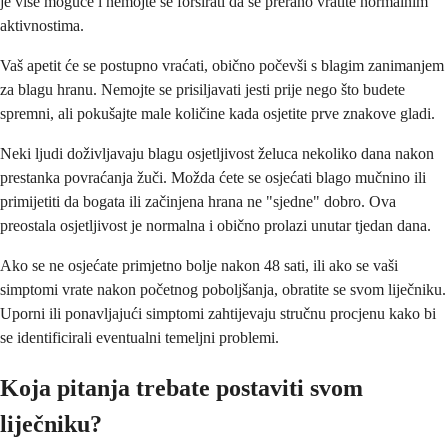
je više moguće i nemojte se forsirati da se prerano vratite normalnim
aktivnostima.
Vaš apetit će se postupno vraćati, obično počevši s blagim zanimanjem
za blagu hranu. Nemojte se prisiljavati jesti prije nego što budete
spremni, ali pokušajte male količine kada osjetite prve znakove gladi.
Neki ljudi doživljavaju blagu osjetljivost želuca nekoliko dana nakon
prestanka povraćanja žuči. Možda ćete se osjećati blago mučnino ili
primijetiti da bogata ili začinjena hrana ne "sjedne" dobro. Ova
preostala osjetljivost je normalna i obično prolazi unutar tjedan dana.
Ako se ne osjećate primjetno bolje nakon 48 sati, ili ako se vaši
simptomi vrate nakon početnog poboljšanja, obratite se svom liječniku.
Uporni ili ponavljajući simptomi zahtijevaju stručnu procjenu kako bi
se identificirali eventualni temeljni problemi.
Koja pitanja trebate postaviti svom
liječniku?