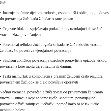
žuči
• Jutarnje mučnine tijekom trudnoće, osobito teški oblici, mogu dovesti
do povraćanja žuči kada želudac ostane prazan
• Crijevne blokade sprječavaju prolaz hrane, uzrokujući da se žuč
vraća i izlazi povraćanjem
• Poremećaj refluksa žuči događa se kada se žuč redovito vraća u
želudac, što povećava vjerojatnost povraćanja
• Sindrom cikličkog povraćanja uzrokuje ponovljene epizode teškog
povraćanja koje mogu trajati satima ili danima
• Teški mamurluk u kombinaciji s praznim želucem često rezultira
povraćanjem žuči dok se tijelo pokušava oporaviti
Većinu vremena, povraćanje žuči dolazi od privremenih želučanih
viroza ili situacija koje se same riješe. Međutim, ponavljajuće
povraćanje žuči zahtijeva liječničku pomoć kako bi se isključile
ozbiljnije bolesti.