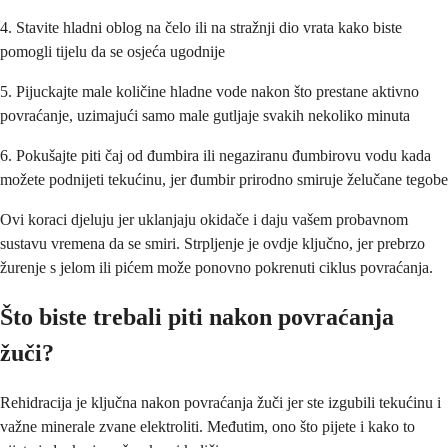
4. Stavite hladni oblog na čelo ili na stražnji dio vrata kako biste
pomogli tijelu da se osjeća ugodnije
5. Pijuckajte male količine hladne vode nakon što prestane aktivno
povraćanje, uzimajući samo male gutljaje svakih nekoliko minuta
6. Pokušajte piti čaj od đumbira ili negaziranu đumbirovu vodu kada
možete podnijeti tekućinu, jer đumbir prirodno smiruje želučane tegobe
Ovi koraci djeluju jer uklanjaju okidače i daju vašem probavnom
sustavu vremena da se smiri. Strpljenje je ovdje ključno, jer prebrzo
žurenje s jelom ili pićem može ponovno pokrenuti ciklus povraćanja.
Što biste trebali piti nakon povraćanja
žuči?
Rehidracija je ključna nakon povraćanja žuči jer ste izgubili tekućinu i
važne minerale zvane elektroliti. Međutim, ono što pijete i kako to