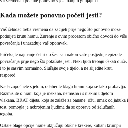
sat vremena i počnite ponovno s još manjim gutljajima.
Kada možete ponovno početi jesti?
Vaš želudac treba vremena da zacijeli prije nego što ponovno može
podnijeti krutu hranu. Žurenje s ovim procesom obično dovodi do više
povraćanja i unazađuje vaš oporavak.
Pričekajte najmanje četiri do šest sati nakon vaše posljednje epizode
povraćanja prije nego što pokušate jesti. Neki ljudi trebaju čekati duže,
i to je sasvim normalno. Slušajte svoje tijelo, a ne slijedite kruti
raspored.
Kada započnete s jelom, odaberite blagu hranu koja se lako probavlja.
Razmislite o hrani koja je mekana, nemasna i s niskim udjelom
vlakana. BRAT dijeta, koja se zalaže za banane, rižu, umak od jabuka i
tost, pomogla je nebrojenim ljudima da se oporave od želučanih
tegoba.
Ostale blage opcije hrane uključuju obične krekere, kuhani krumpir