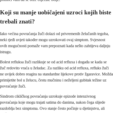
Koji su manje uobičajeni uzroci kojih biste
trebali znati?
Iako većina povraćanja žuči dolazi od privremenih želučanih tegoba,
neki rjeđi uvjeti također mogu uzrokovati ovaj simptom. Svjesnost
ovih mogućnosti pomaže vam prepoznati kada nešto zahtijeva daljnju
istragu.
Bolest refluksa žuči razlikuje se od acid refluxa i događa se kada se
žuč redovito vraća u želudac. Za razliku od acid refluxa, refluks žuči
ne uvijek dobro reagira na standardne lijekove protiv žgaravice. Možda
primijetite bol u želucu, čestu mučninu i neželjeni gubitak težine uz
povraćanje žuči.
Sindrom cikličkog povraćanja uzrokuje epizode intenzivnog
povraćanja koje mogu trajati satima do danima, nakon čega slijede
razdoblja bez simptoma. Ovo stanje često počinje u djetinjstvu, ali