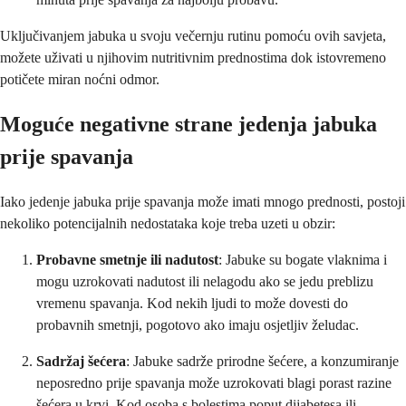
Uključivanjem jabuka u svoju večernju rutinu pomoću ovih savjeta,
možete uživati u njihovim nutritivnim prednostima dok istovremeno
potičete miran noćni odmor.
Moguće negativne strane jedenja jabuka
prije spavanja
Iako jedenje jabuka prije spavanja može imati mnogo prednosti, postoji
nekoliko potencijalnih nedostataka koje treba uzeti u obzir:
Probavne smetnje ili nadutost
: Jabuke su bogate vlaknima i
mogu uzrokovati nadutost ili nelagodu ako se jedu preblizu
vremenu spavanja. Kod nekih ljudi to može dovesti do
probavnih smetnji, pogotovo ako imaju osjetljiv želudac.
Sadržaj šećera
: Jabuke sadrže prirodne šećere, a konzumiranje
neposredno prije spavanja može uzrokovati blagi porast razine
šećera u krvi. Kod osoba s bolestima poput dijabetesa ili