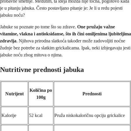
probavne smetnje. Međutim, ta ideja možda nije točna, pogotovo kada
je u pitanju jabuka. Često postavljano pitanje je: Je li u redu pojesti
jabuku noću?
Jabuke su poznate po tome što su zdrave.
One pružaju važne
vitamine, vlakna i antioksidanse, što ih čini omiljenima ljubiteljima
zdravlja
. Njihova prirodna slatkoća također može zadovoljiti noćne
žudnje bez potrebe za slatkim grickalicama. Ipak, neki izbjegavaju jesti
jabuke noću zbog mitova o njima.
Nutritivne prednosti jabuka
Količina po
Nutrijent
Prednosti
100g
Kalorije
52 kcal
Pruža niskokaloričnu opciju grickalice