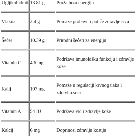
Ugljikohidrati
13.81 g
Pruža brzu energiju
Vlakna
2.4 g
Pomaže probavu i potiče zdravlje srca
Šećer
10.39 g
Prirodni šećeri za energiju
Podržava imunološku funkciju i zdravlje
Vitamin C
4.6 mg
kože
Pomaže u regulaciji krvnog tlaka i
Kalij
107 mg
zdravlju srca
Vitamin A
54 IU
Podržava vid i zdravlje kože
Kalcij
6 mg
Doprinosi zdravlju kostiju