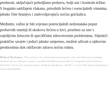
prednosti, uključujući poboljšanu probavu, bolji san i kontrolu težine.
S bogatim sadržajem vlakana, prirodnih šećera i esencijalnih vitamina,
jabuke čine hranjivu i zadovoljavajuću noćnu grickalicu.
Međutim, važno je biti svjestan potencijalnih nedostataka poput
probavnih smetnji ili skokova šećera u krvi, posebno za one s
osjetljivim želucem ili specifičnim zdravstvenim problemima. Slijedeći
praktične savjete i jedući jabuke umjereno, možete uživati u njihovim
prednostima dok održavate zdravu noćnu rutinu.
Medical Disclaimer:
This article is for informational purposes only and does not constitute
medical advice. Always consult a qualified healthcare provider for diagnosis and treatment
decisions. If you are experiencing a medical emergency, call 911 or go to the nearest emergency
room immediately.