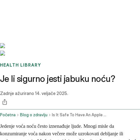
Benchmarks
Stories
FAQ
Sign up / Log in
HEALTH LIBRARY
Je li sigurno jesti jabuku noću?
Zadnje ažurirano
14. veljače 2025.
Početna
Blog o zdravlju
Is It Safe To Have An Apple At Night
Jedenje voća noću često iznenađuje ljude. Mnogi misle da
konzumiranje voća nakon večere može uzrokovati debljanje ili