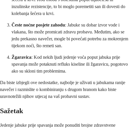
inzulinske rezistencije, to bi moglo poremetiti san ili dovesti do
kolebanja šećera u krvi.
Česte noćne posjete zahodu
: Jabuke su dobar izvor vode i
vlakana, što može promicati zdravu probavu. Međutim, ako se
jedu prekasno navečer, mogle bi povećati potrebu za mokrenjem
tijekom noći, što remeti san.
Žgaravica
: Kod nekih ljudi jedenje voća poput jabuka prije
spavanja može potaknuti refluks kiseline ili žgaravicu, pogotovo
ako su skloni tim problemima.
Da biste izbjegli ove nedostatke, najbolje je uživati u jabukama ranije
navečer i razmislite o kombiniranju s drugom hranom kako biste
uravnotežili njihov utjecaj na vaš probavni sustav.
Sažetak
Jedenje jabuke prije spavanja može ponuditi brojne zdravstvene