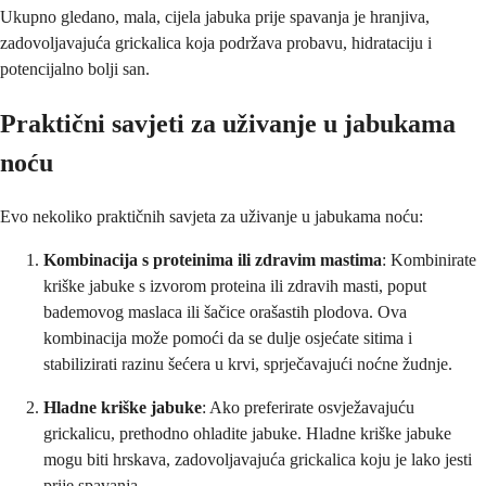
Ukupno gledano, mala, cijela jabuka prije spavanja je hranjiva,
zadovoljavajuća grickalica koja podržava probavu, hidrataciju i
potencijalno bolji san.
Praktični savjeti za uživanje u jabukama
noću
Evo nekoliko praktičnih savjeta za uživanje u jabukama noću:
Kombinacija s proteinima ili zdravim mastima
: Kombinirate
kriške jabuke s izvorom proteina ili zdravih masti, poput
bademovog maslaca ili šačice orašastih plodova. Ova
kombinacija može pomoći da se dulje osjećate sitima i
stabilizirati razinu šećera u krvi, sprječavajući noćne žudnje.
Hladne kriške jabuke
: Ako preferirate osvježavajuću
grickalicu, prethodno ohladite jabuke. Hladne kriške jabuke
mogu biti hrskava, zadovoljavajuća grickalica koju je lako jesti
prije spavanja.