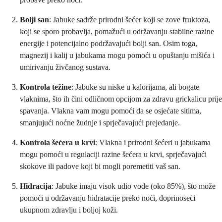
Bolji san
: Jabuke sadrže prirodni šećer koji se zove fruktoza,
koji se sporo probavlja, pomažući u održavanju stabilne razine
energije i potencijalno podržavajući bolji san. Osim toga,
magnezij i kalij u jabukama mogu pomoći u opuštanju mišića i
umirivanju živčanog sustava.
Kontrola težine
: Jabuke su niske u kalorijama, ali bogate
vlaknima, što ih čini odličnom opcijom za zdravu grickalicu prije
spavanja. Vlakna vam mogu pomoći da se osjećate sitima,
smanjujući noćne žudnje i sprječavajući prejedanje.
Kontrola šećera u krvi
: Vlakna i prirodni šećeri u jabukama
mogu pomoći u regulaciji razine šećera u krvi, sprječavajući
skokove ili padove koji bi mogli poremetiti vaš san.
Hidracija
: Jabuke imaju visok udio vode (oko 85%), što može
pomoći u održavanju hidratacije preko noći, doprinoseći
ukupnom zdravlju i boljoj koži.