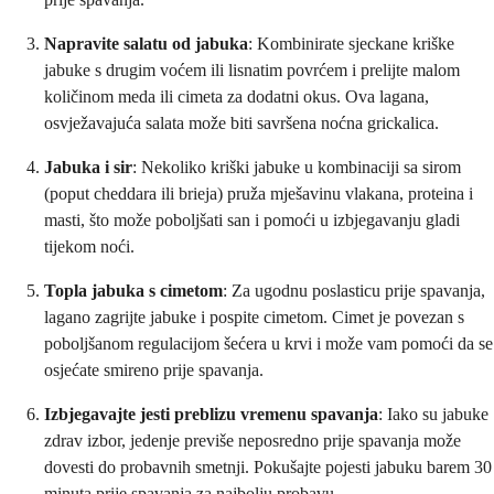
Napravite salatu od jabuka
: Kombinirate sjeckane kriške
jabuke s drugim voćem ili lisnatim povrćem i prelijte malom
količinom meda ili cimeta za dodatni okus. Ova lagana,
osvježavajuća salata može biti savršena noćna grickalica.
Jabuka i sir
: Nekoliko kriški jabuke u kombinaciji sa sirom
(poput cheddara ili brieja) pruža mješavinu vlakana, proteina i
masti, što može poboljšati san i pomoći u izbjegavanju gladi
tijekom noći.
Topla jabuka s cimetom
: Za ugodnu poslasticu prije spavanja,
lagano zagrijte jabuke i pospite cimetom. Cimet je povezan s
poboljšanom regulacijom šećera u krvi i može vam pomoći da se
osjećate smireno prije spavanja.
Izbjegavajte jesti preblizu vremenu spavanja
: Iako su jabuke
zdrav izbor, jedenje previše neposredno prije spavanja može
dovesti do probavnih smetnji. Pokušajte pojesti jabuku barem 30
minuta prije spavanja za najbolju probavu.