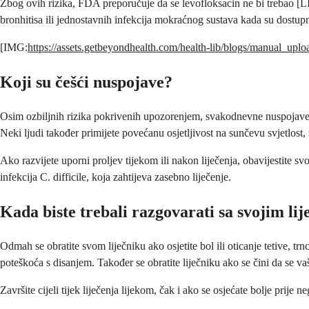
Zbog ovih rizika, FDA preporučuje da se levofloksacin ne bi trebao [LI
bronhitisa ili jednostavnih infekcija mokraćnog sustava kada su dostupne 
[IMG:
https://assets.getbeyondhealth.com/health-lib/blogs/manual_up
Koji su češći nuspojave?
Osim ozbiljnih rizika pokrivenih upozorenjem, svakodnevne nuspojave l
Neki ljudi također primijete povećanu osjetljivost na sunčevu svjetlost, 
Ako razvijete uporni proljev tijekom ili nakon liječenja, obavijestite s
infekcija C. difficile, koja zahtijeva zasebno liječenje.
Kada biste trebali razgovarati sa svojim li
Odmah se obratite svom liječniku ako osjetite bol ili oticanje tetive, tr
poteškoća s disanjem. Također se obratite liječniku ako se čini da se v
Završite cijeli tijek liječenja lijekom, čak i ako se osjećate bolje prije