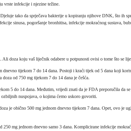
u vrste infekcije i njezine težine.
eluje tako da sprječava bakterije u kopiranju njihove DNK, što ih sprječ
fekcije sinusa, pogoršanje bronhitisa, infekcije mokraćnog sustava, bubre
li doza koju vaš liječnik odabere u potpunosti ovisi o tome što se lije
 dnevno tijekom 7 do 14 dana. Postoji i kraći tijek od 5 dana koji kori
ća doza od 750 mg tijekom 7 do 14 dana je češća.
jekom 5 do 14 dana. Međutim, vrijedi znati da je FDA preporučila da se f
d ozbiljnih nuspojava, o kojima ćemo uskoro govoriti.
doza je obično 500 mg jednom dnevno tijekom 7 dana. Opet, ovo je uglav
d 250 mg jednom dnevno samo 3 dana. Komplicirane infekcije mokraćno