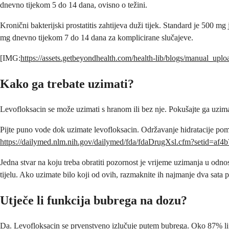
dnevno tijekom 5 do 14 dana, ovisno o težini.
Kronični bakterijski prostatitis zahtijeva duži tijek. Standard je 500
mg dnevno tijekom 7 do 14 dana za komplicirane slučajeve.
[IMG:
https://assets.getbeyondhealth.com/health-lib/blogs/manual_u
Kako ga trebate uzimati?
Levofloksacin se može uzimati s hranom ili bez nje. Pokušajte ga uzimati
Pijte puno vode dok uzimate levofloksacin. Održavanje hidratacije poma
https://dailymed.nlm.nih.gov/dailymed/fda/fdaDrugXsl.cfm?setid=af
Jedna stvar na koju treba obratiti pozornost je vrijeme uzimanja u odno
tijelu. Ako uzimate bilo koji od ovih, razmaknite ih najmanje dva sata p
Utječe li funkcija bubrega na dozu?
Da. Levofloksacin se prvenstveno izlučuje putem bubrega. Oko 87% lijeka