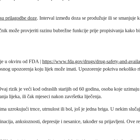
su prilagodbe doze
. Interval između doza se produžuje ili se smanjuje k
čnik može provjeriti razinu bubrežne funkcije prije propisivanja kako bi
nje u okviru od FDA |
https://www.fda.gov/drugs/drug-safety-and-avail
rnosnog upozorenja koju lijek može imati. Upozorenje pokriva nekoliko riz
 Ovaj rizik je veći kod odraslih starijih od 60 godina, osoba koje uzimaju
nja lijeka, ili čak mjeseci nakon završetka liječenja.
ma uzrokujući trnce, utrnulost ili bol, još je jedna briga. U nekim sluča
cinacija, anksioznosti, depresije i nesanice, također su prijavljeni. Ove