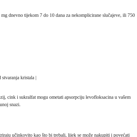
00 mg dnevno tijekom 7 do 10 dana za nekomplicirane slučajeve, ili 750
tvaranja kristala |
zij, cink i sukralfat mogu ometati apsorpciju levofloksacina u vašem
unoj snazi.
aju učinkovito kao što bi trebali, lijek se može nakupiti i povećati