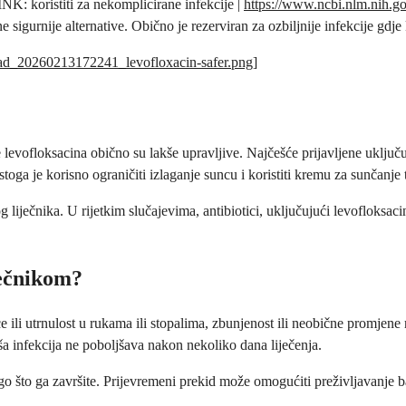
NK: koristiti za nekomplicirane infekcije |
https://www.ncbi.nlm.nih.
sigurnije alternative. Obično je rezerviran za ozbiljnije infekcije gdje 
load_20260213172241_levofloxacin-safer.png
]
evofloksacina obično su lakše upravljive. Najčešće prijavljene uključu
stoga je korisno ograničiti izlaganje suncu i koristiti kremu za sunčanje
vog liječnika. U rijetkim slučajevima, antibiotici, uključujući levofloks
ječnikom?
nce ili utrnulost u rukama ili stopalima, zbunjenost ili neobične promjene
aša infekcija ne poboljšava nakon nekoliko dana liječenja.
 nego što ga završite. Prijevremeni prekid može omogućiti preživljavanje ba