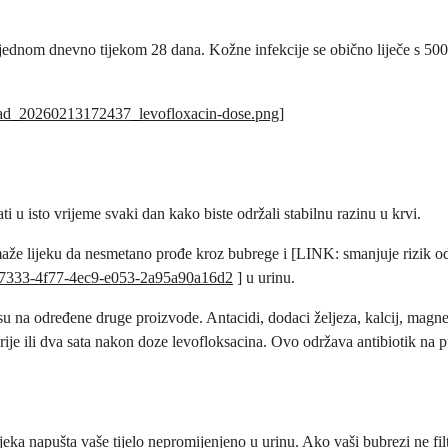
 mg jednom dnevno tijekom 28 dana. Kožne infekcije se obično liječe s 5
pload_20260213172437_levofloxacin-dose.png
]
 u isto vrijeme svaki dan kako biste održali stabilnu razinu u krvi.
že lijeku da nesmetano prođe kroz bubrege i [LINK: smanjuje rizik od s
4b7333-4f77-4ec9-e053-2a95a90a16d2
] u urinu.
su na određene druge proizvode. Antacidi, dodaci željeza, kalcij, magne
rije ili dva sata nakon doze levofloksacina. Ovo održava antibiotik na p
 napušta vaše tijelo nepromijenjeno u urinu. Ako vaši bubrezi ne filtrir