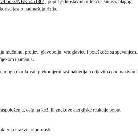
gov/books/NBK545180/
] poput jednostavnih infekcija sinusa, blagog
koristi jasno nadmašuju rizike.
ju mučninu, proljev, glavobolju, vrtoglavicu i poteškoće sa spavanjem.
 tijekom uzimanja.
acin, mogu uzrokovati prekomjerni rast bakterija u crijevima pod nazivom
 raspoloženja, osip na koži ili znakove alergijske reakcije poput
kterija i razvoj otpornosti.