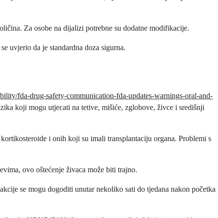
oličina. Za osobe na dijalizi potrebne su dodatne modifikacije.
 se uvjerio da je standardna doza sigurna.
ability/fda-drug-safety-communication-fda-updates-warnings-oral-and-
ika koji mogu utjecati na tetive, mišiće, zglobove, živce i središnji
 kortikosteroide i onih koji su imali transplantaciju organa. Problemi s
jevima, ovo oštećenje živaca može biti trajno.
 reakcije se mogu dogoditi unutar nekoliko sati do tjedana nakon početka