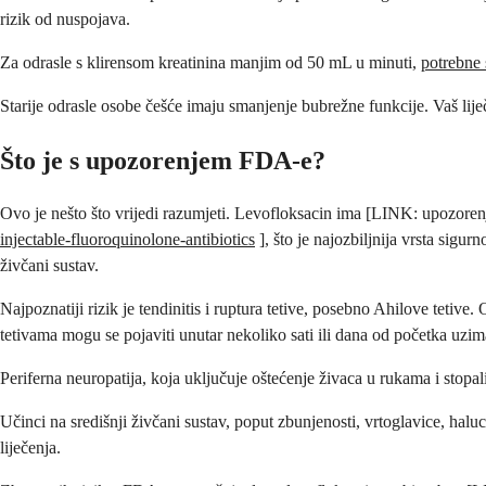
rizik od nuspojava.
Za odrasle s klirensom kreatinina manjim od 50 mL u minuti,
potrebne 
Starije odrasle osobe češće imaju smanjenje bubrežne funkcije. Vaš lije
Što je s upozorenjem FDA-e?
Ovo je nešto što vrijedi razumjeti. Levofloksacin ima [LINK: upozore
injectable-fluoroquinolone-antibiotics
], što je najozbiljnija vrsta sigu
živčani sustav.
Najpoznatiji rizik je tendinitis i ruptura tetive, posebno Ahilove tetive.
tetivama mogu se pojaviti unutar nekoliko sati ili dana od početka uzima
Periferna neuropatija, koja uključuje oštećenje živaca u rukama i stopali
Učinci na središnji živčani sustav, poput zbunjenosti, vrtoglavice, halu
liječenja.