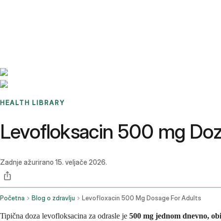
Benchmarks
Stories
FAQ
Sign up / Log in
HEALTH LIBRARY
Levofloksacin 500 mg Dozir
Zadnje ažurirano
15. veljače 2026.
Početna
Blog o zdravlju
Levofloxacin 500 Mg Dosage For Adults
Tipična doza levofloksacina za odrasle je
500 mg jednom dnevno
, ob