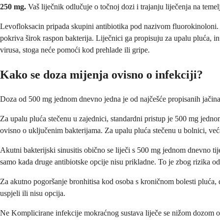
250 mg.
Vaš liječnik odlučuje o točnoj dozi i trajanju liječenja na temelj
Levofloksacin pripada skupini antibiotika pod nazivom fluorokinoloni. Dj
pokriva širok raspon bakterija. Liječnici ga propisuju za upalu pluća, in
virusa, stoga neće pomoći kod prehlade ili gripe.
Kako se doza mijenja ovisno o infekciji?
Doza od 500 mg jednom dnevno jedna je od najčešće propisanih jačina. A
Za upalu pluća stečenu u zajednici, standardni pristup je 500 mg jednom
ovisno o uključenim bakterijama. Za upalu pluća stečenu u bolnici, ve
Akutni bakterijski sinusitis obično se liječi s 500 mg jednom dnevno ti
samo kada druge antibiotske opcije nisu prikladne. To je zbog rizika o
Za akutno pogoršanje bronhitisa kod osoba s kroničnom bolesti pluća, 
uspjeli ili nisu opcija.
Ne Komplicirane infekcije mokraćnog sustava liječe se nižom dozom o