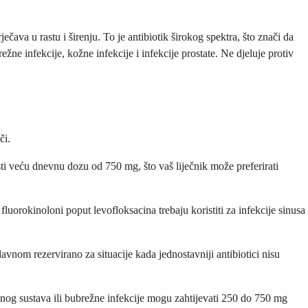
ava u rastu i širenju. To je antibiotik širokog spektra, što znači da
žne infekcije, kožne infekcije i infekcije prostate. Ne djeluje protiv
či.
sti veću dnevnu dozu od 750 mg, što vaš liječnik može preferirati
luorokinoloni poput levofloksacina trebaju koristiti za infekcije sinusa
nom rezervirano za situacije kada jednostavniji antibiotici nisu
g sustava ili bubrežne infekcije mogu zahtijevati 250 do 750 mg