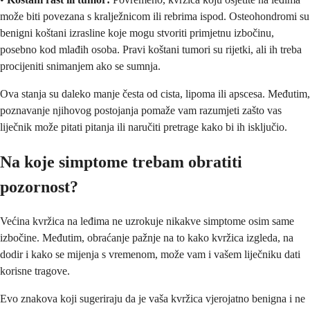
može biti povezana s kralježnicom ili rebrima ispod. Osteohondromi su
benigni koštani izrasline koje mogu stvoriti primjetnu izbočinu,
posebno kod mlađih osoba. Pravi koštani tumori su rijetki, ali ih treba
procijeniti snimanjem ako se sumnja.
Ova stanja su daleko manje česta od cista, lipoma ili apscesa. Međutim,
poznavanje njihovog postojanja pomaže vam razumjeti zašto vas
liječnik može pitati pitanja ili naručiti pretrage kako bi ih isključio.
Na koje simptome trebam obratiti
pozornost?
Većina kvržica na leđima ne uzrokuje nikakve simptome osim same
izbočine. Međutim, obraćanje pažnje na to kako kvržica izgleda, na
dodir i kako se mijenja s vremenom, može vam i vašem liječniku dati
korisne tragove.
Evo znakova koji sugeriraju da je vaša kvržica vjerojatno benigna i ne