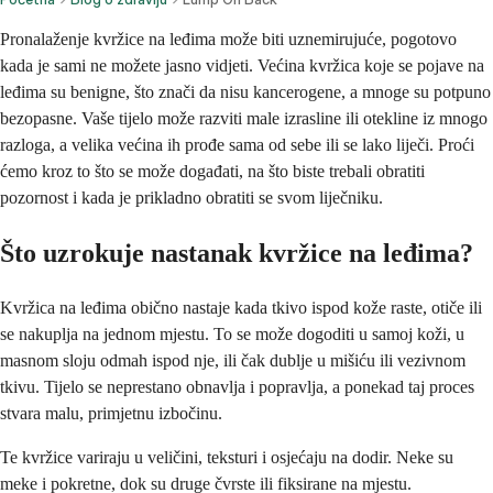
Pronalaženje kvržice na leđima može biti uznemirujuće, pogotovo
kada je sami ne možete jasno vidjeti. Većina kvržica koje se pojave na
leđima su benigne, što znači da nisu kancerogene, a mnoge su potpuno
bezopasne. Vaše tijelo može razviti male izrasline ili otekline iz mnogo
razloga, a velika većina ih prođe sama od sebe ili se lako liječi. Proći
ćemo kroz to što se može događati, na što biste trebali obratiti
pozornost i kada je prikladno obratiti se svom liječniku.
Što uzrokuje nastanak kvržice na leđima?
Kvržica na leđima obično nastaje kada tkivo ispod kože raste, otiče ili
se nakuplja na jednom mjestu. To se može dogoditi u samoj koži, u
masnom sloju odmah ispod nje, ili čak dublje u mišiću ili vezivnom
tkivu. Tijelo se neprestano obnavlja i popravlja, a ponekad taj proces
stvara malu, primjetnu izbočinu.
Te kvržice variraju u veličini, teksturi i osjećaju na dodir. Neke su
meke i pokretne, dok su druge čvrste ili fiksirane na mjestu.