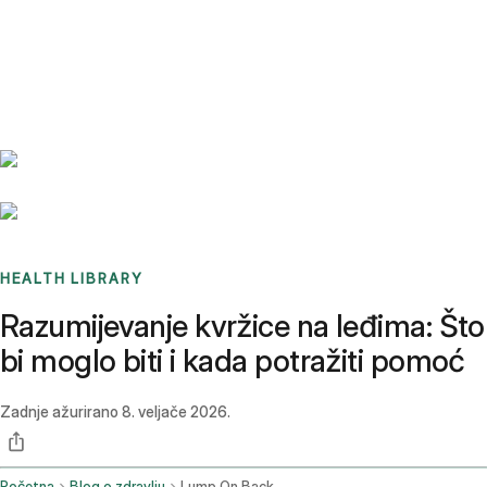
Benchmarks
Stories
FAQ
Sign up / Log in
HEALTH LIBRARY
Razumijevanje kvržice na leđima: Što
bi moglo biti i kada potražiti pomoć
Zadnje ažurirano
8. veljače 2026.
Početna
Blog o zdravlju
Lump On Back