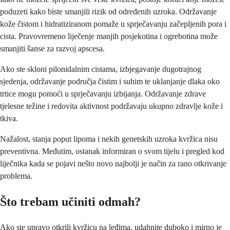
poduzeti kako biste smanjili rizik od određenih uzroka. Održavanje
kože čistom i hidratiziranom pomaže u sprječavanju začepljenih pora i
cista. Pravovremeno liječenje manjih posjekotina i ogrebotina može
smanjiti šanse za razvoj apscesa.
Ako ste skloni pilonidalnim cistama, izbjegavanje dugotrajnog
sjedenja, održavanje područja čistim i suhim te uklanjanje dlaka oko
trtice mogu pomoći u sprječavanju izbijanja. Održavanje zdrave
tjelesne težine i redovita aktivnost podržavaju ukupno zdravlje kože i
tkiva.
Nažalost, stanja poput lipoma i nekih genetskih uzroka kvržica nisu
preventivna. Međutim, ostanak informiran o svom tijelu i pregled kod
liječnika kada se pojavi nešto novo najbolji je način za rano otkrivanje
problema.
Što trebam učiniti odmah?
Ako ste upravo otkrili kvržicu na leđima, udahnite duboko i mirno je