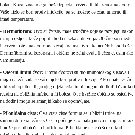
bolan. Koža iznad njega može izgledati crvena ili biti vruća na dodir.
Vaše tijelo se bori protiv infekcije, pa se možete osjećati umorno ili
imati temperaturu.
•
Dermofibrom:
Ovo su čvrste, male izbočine koje se razvijaju nakon
manjih ozljeda kože poput uboda insekata ili iverja. Obično su smeđe
ili crvenkaste i na dodir podsjećaju na mali tvrdi kamenčić ispod kože.
Dermofibromi su bezopasni i obično ne zahtijevaju liječenje, osim ako
vam smetaju.
•
Otečeni limfni čvor:
Limfni čvorovi su dio imunološkog sustava i
mogu nateći kada se vaše tijelo bori protiv infekcije. Ako imate kvržicu
u blizini lopatice ili gornjeg dijela leđa, to bi mogao biti limfni čvor koji
reagira na obližnju infekciju ili bolest. Ove kvržice obično su osjetljive
na dodir i mogu se smanjiti kako se oporavljate.
•
Pilonidalna cista:
Ova vrsta ciste formira se u blizini trtice, na
samom dnu kralježnice. Često počinje kao mala jamica ili rupica u koži
i može postati otečena i inficirana. Pilonidalne ciste češće su kod
mlađih odraslih osoba i osoba koje dugo sjede.