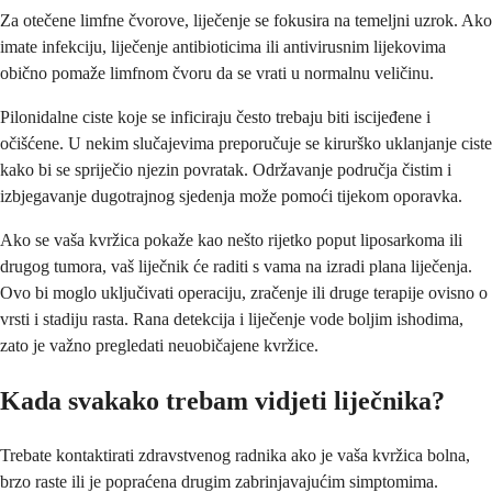
Za otečene limfne čvorove, liječenje se fokusira na temeljni uzrok. Ako
imate infekciju, liječenje antibioticima ili antivirusnim lijekovima
obično pomaže limfnom čvoru da se vrati u normalnu veličinu.
Pilonidalne ciste koje se inficiraju često trebaju biti iscijeđene i
očišćene. U nekim slučajevima preporučuje se kirurško uklanjanje ciste
kako bi se spriječio njezin povratak. Održavanje područja čistim i
izbjegavanje dugotrajnog sjedenja može pomoći tijekom oporavka.
Ako se vaša kvržica pokaže kao nešto rijetko poput liposarkoma ili
drugog tumora, vaš liječnik će raditi s vama na izradi plana liječenja.
Ovo bi moglo uključivati operaciju, zračenje ili druge terapije ovisno o
vrsti i stadiju rasta. Rana detekcija i liječenje vode boljim ishodima,
zato je važno pregledati neuobičajene kvržice.
Kada svakako trebam vidjeti liječnika?
Trebate kontaktirati zdravstvenog radnika ako je vaša kvržica bolna,
brzo raste ili je popraćena drugim zabrinjavajućim simptomima.