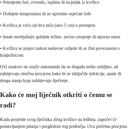
• Primijetite bol, crvenilo, toplinu ili iscjedak iz kvržice
• Dobijete temperaturu ili se općenito osjećate loše
• Kvržica je veća od dva inča (oko 5 cm) u promjeru
• Imate neobjašnjiv gubitak težine, noćno znojenje ili uporan umor
• Kvržica se pojavi nakon nedavne ozljede ili se čini povezanom s
kralježnicom
Ovi znakovi ne znače automatski da se događa nešto ozbiljno, ali
zahtijevaju stručnu procjenu kako bi se isključile infekcije, upale ili
druga stanja koja zahtijevaju liječenje.
Kako će moj liječnik otkriti o čemu se
radi?
Kada posjetite svog liječnika zbog kvržice na leđima, započet će
postavljanjem pitanja i pregledom tog područja. Ova početna procjena