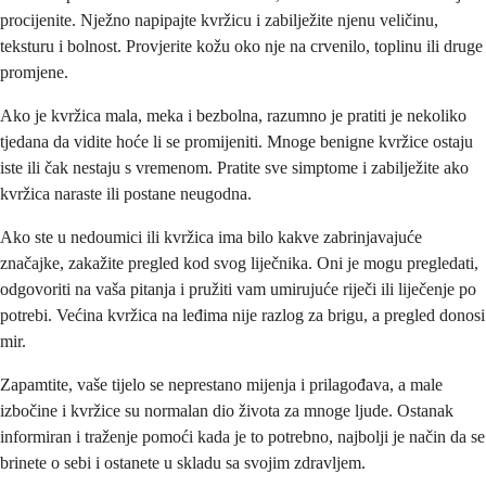
procijenite. Nježno napipajte kvržicu i zabilježite njenu veličinu,
teksturu i bolnost. Provjerite kožu oko nje na crvenilo, toplinu ili druge
promjene.
Ako je kvržica mala, meka i bezbolna, razumno je pratiti je nekoliko
tjedana da vidite hoće li se promijeniti. Mnoge benigne kvržice ostaju
iste ili čak nestaju s vremenom. Pratite sve simptome i zabilježite ako
kvržica naraste ili postane neugodna.
Ako ste u nedoumici ili kvržica ima bilo kakve zabrinjavajuće
značajke, zakažite pregled kod svog liječnika. Oni je mogu pregledati,
odgovoriti na vaša pitanja i pružiti vam umirujuće riječi ili liječenje po
potrebi. Većina kvržica na leđima nije razlog za brigu, a pregled donosi
mir.
Zapamtite, vaše tijelo se neprestano mijenja i prilagođava, a male
izbočine i kvržice su normalan dio života za mnoge ljude. Ostanak
informiran i traženje pomoći kada je to potrebno, najbolji je način da se
brinete o sebi i ostanete u skladu sa svojim zdravljem.