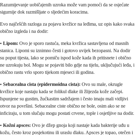
Razumijevanje uobičajenih uzroka može vam pomoći da se osjećate
sigurnije dok razmišljate o sljedećim koracima.
Evo najčešćih razloga za pojavu kvržice na leđima, uz opis kako svaka
obično izgleda i na dodir:
•
Lipom:
Ovo je sporo rastuća, meka kvržica sastavljena od masnih
stanica. Lipomi su iznimno česti i gotovo uvijek bezopasni. Na dodir
su poput tijesta, lako se pomiču ispod kože kada ih pritisnete i obično
ne uzrokuju bol. Mogu se pojaviti bilo gdje na tijelu, uključujući leđa, i
obično rastu vrlo sporo tijekom mjeseci ili godina.
•
Sebacealna cista (epidermoidna cista):
Ovo su male, okrugle
kvržice koje nastaju kada se folikul dlake ili žlijezda kože začepi.
Ispunjene su gustim, žućkastim sadržajem i često imaju mali vidljivi
otvor na površini. Sebacealne ciste obično ne bole, osim ako se ne
inficiraju, u tom slučaju mogu postati crvene, tople i osjetljive na dodir.
•
Kožni apsces:
Ovo je džep gnoja koji nastaje kada bakterije uđu u
kožu, često kroz posjekotinu ili uraslu dlaku. Apsces je topao, otečen i