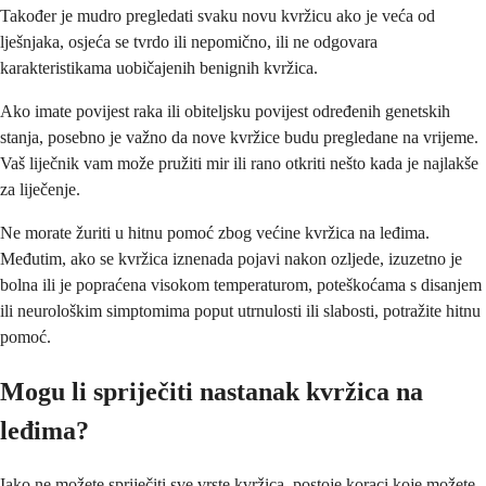
Također je mudro pregledati svaku novu kvržicu ako je veća od
lješnjaka, osjeća se tvrdo ili nepomično, ili ne odgovara
karakteristikama uobičajenih benignih kvržica.
Ako imate povijest raka ili obiteljsku povijest određenih genetskih
stanja, posebno je važno da nove kvržice budu pregledane na vrijeme.
Vaš liječnik vam može pružiti mir ili rano otkriti nešto kada je najlakše
za liječenje.
Ne morate žuriti u hitnu pomoć zbog većine kvržica na leđima.
Međutim, ako se kvržica iznenada pojavi nakon ozljede, izuzetno je
bolna ili je popraćena visokom temperaturom, poteškoćama s disanjem
ili neurološkim simptomima poput utrnulosti ili slabosti, potražite hitnu
pomoć.
Mogu li spriječiti nastanak kvržica na
leđima?
Iako ne možete spriječiti sve vrste kvržica, postoje koraci koje možete