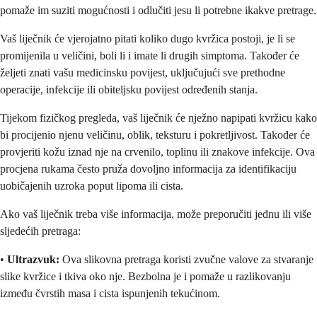
pomaže im suziti mogućnosti i odlučiti jesu li potrebne ikakve pretrage.
Vaš liječnik će vjerojatno pitati koliko dugo kvržica postoji, je li se
promijenila u veličini, boli li i imate li drugih simptoma. Također će
željeti znati vašu medicinsku povijest, uključujući sve prethodne
operacije, infekcije ili obiteljsku povijest određenih stanja.
Tijekom fizičkog pregleda, vaš liječnik će nježno napipati kvržicu kako
bi procijenio njenu veličinu, oblik, teksturu i pokretljivost. Također će
provjeriti kožu iznad nje na crvenilo, toplinu ili znakove infekcije. Ova
procjena rukama često pruža dovoljno informacija za identifikaciju
uobičajenih uzroka poput lipoma ili cista.
Ako vaš liječnik treba više informacija, može preporučiti jednu ili više
sljedećih pretraga:
•
Ultrazvuk:
Ova slikovna pretraga koristi zvučne valove za stvaranje
slike kvržice i tkiva oko nje. Bezbolna je i pomaže u razlikovanju
između čvrstih masa i cista ispunjenih tekućinom.