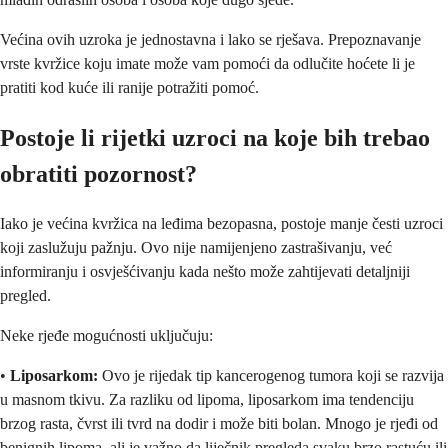
Većina ovih uzroka je jednostavna i lako se rješava. Prepoznavanje
vrste kvržice koju imate može vam pomoći da odlučite hoćete li je
pratiti kod kuće ili ranije potražiti pomoć.
Postoje li rijetki uzroci na koje bih trebao
obratiti pozornost?
Iako je većina kvržica na leđima bezopasna, postoje manje česti uzroci
koji zaslužuju pažnju. Ovo nije namijenjeno zastrašivanju, već
informiranju i osvješćivanju kada nešto može zahtijevati detaljniji
pregled.
Neke rjeđe mogućnosti uključuju:
•
Liposarkom:
Ovo je rijedak tip kancerogenog tumora koji se razvija
u masnom tkivu. Za razliku od lipoma, liposarkom ima tendenciju
brzog rasta, čvrst ili tvrd na dodir i može biti bolan. Mnogo je rjeđi od
benignih lipoma, ali je važno da liječnik pregleda svaku brzo rastuću ili