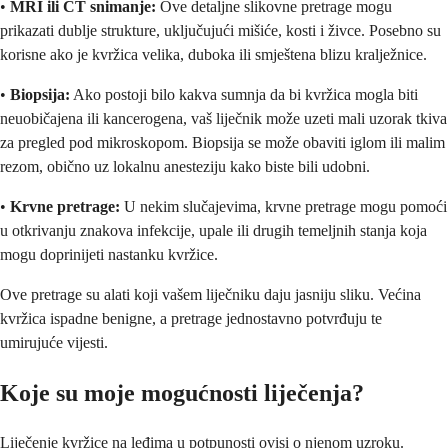
•
MRI ili CT snimanje:
Ove detaljne slikovne pretrage mogu
prikazati dublje strukture, uključujući mišiće, kosti i živce. Posebno su
korisne ako je kvržica velika, duboka ili smještena blizu kralježnice.
•
Biopsija:
Ako postoji bilo kakva sumnja da bi kvržica mogla biti
neuobičajena ili kancerogena, vaš liječnik može uzeti mali uzorak tkiva
za pregled pod mikroskopom. Biopsija se može obaviti iglom ili malim
rezom, obično uz lokalnu anesteziju kako biste bili udobni.
•
Krvne pretrage:
U nekim slučajevima, krvne pretrage mogu pomoći
u otkrivanju znakova infekcije, upale ili drugih temeljnih stanja koja
mogu doprinijeti nastanku kvržice.
Ove pretrage su alati koji vašem liječniku daju jasniju sliku. Većina
kvržica ispadne benigne, a pretrage jednostavno potvrđuju te
umirujuće vijesti.
Koje su moje mogućnosti liječenja?
Liječenje kvržice na leđima u potpunosti ovisi o njenom uzroku.