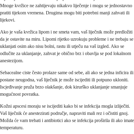
Mnoge kvržice ne zahtijevaju nikakvo liječenje i mogu se jednostavno
pratiti tijekom vremena. Drugima mogu biti potrebni manji zahvati ili
lijekovi.
Ako je vaša kvržica lipom i ne smeta vam, vaš liječnik može predložiti
da je ostavite na miru. Lipomi rijetko uzrokuju probleme i ne trebaju se
uklanjati osim ako nisu bolni, rastu ili utječu na vaš izgled. Ako se
odlučite za uklanjanje, zahvat je obično brz i obavlja se pod lokalnom
anestezijom.
Sebacealne ciste često prolaze same od sebe, ali ako se jedna inficira ili
postane neugodna, vaš liječnik je može iscijediti ili potpuno ukloniti.
Iscjeđivanje pruža brzo olakšanje, dok kirurško uklanjanje smanjuje
mogućnost povratka.
Kožni apscesi moraju se iscijediti kako bi se infekcija mogla izliječiti.
Vaš liječnik će anestezirati područje, napraviti mali rez i očistiti gnoj.
Možda će vam trebati i antibiotici ako se infekcija proširila ili ako imate
temperaturu.