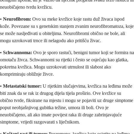
neuobičajeno tvrdu kvržicu.
•
Neurofibrom:
Ovo su meke kvržice koje rastu duž živaca ispod
kože. Povezane su s genetskim stanjem zvanim neurofibromatoza, koje
se može nasljeđivati u obiteljima. Neurofibromi obično ne bole, ali
mogu uzrokovati trnce ili nelagodu ako pritišću živac.
•
Schwannoma:
Ovo je sporo rastući, benigni tumor koji se formira na
omotaču živca. Schwannomi su rijetki i često se osjećaju kao glatka,
pokretna kvržica. Mogu uzrokovati utrnulost ili slabost ako
komprimiraju obližnje živce.
•
Metastatski tumor:
U rijetkim slučajevima, kvržica na leđima može
biti znak da se rak iz drugog dijela tijela proširio. Ove kvržice su
obično tvrde, fiksirane na mjestu i mogu se pojaviti uz druge simptome
poput neobjašnjivog gubitka težine, umora ili boli. Ovo je
neuobičajeno, ali ako imate povijest raka ili druge zabrinjavajuće
simptome, vrijedi razgovarati s liječnikom.
•
Koštani rast ili tumor:
Povremeno, kvržica koju osjetite na leđima