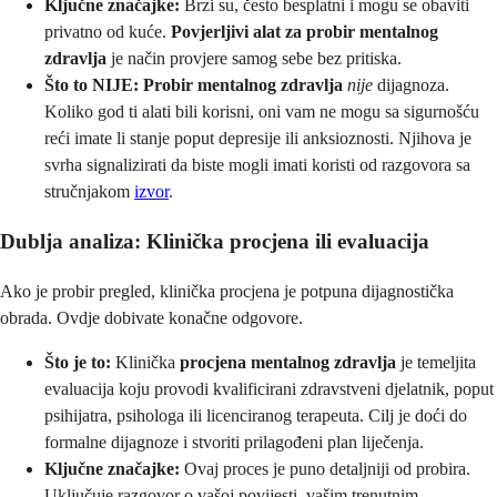
Ključne značajke:
Brzi su, često besplatni i mogu se obaviti
privatno od kuće.
Povjerljivi alat za probir mentalnog
zdravlja
je način provjere samog sebe bez pritiska.
Što to NIJE:
Probir mentalnog zdravlja
nije
dijagnoza.
Koliko god ti alati bili korisni, oni vam ne mogu sa sigurnošću
reći imate li stanje poput depresije ili anksioznosti. Njihova je
svrha signalizirati da biste mogli imati koristi od razgovora sa
stručnjakom
izvor
.
Dublja analiza: Klinička procjena ili evaluacija
Ako je probir pregled, klinička procjena je potpuna dijagnostička
obrada. Ovdje dobivate konačne odgovore.
Što je to:
Klinička
procjena mentalnog zdravlja
je temeljita
evaluacija koju provodi kvalificirani zdravstveni djelatnik, poput
psihijatra, psihologa ili licenciranog terapeuta. Cilj je doći do
formalne dijagnoze i stvoriti prilagođeni plan liječenja.
Ključne značajke:
Ovaj proces je puno detaljniji od probira.
Uključuje razgovor o vašoj povijesti, vašim trenutnim