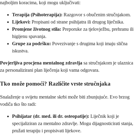
najboljim koracima, koji mogu uključivati:
Terapija (Psihoterapija):
Razgovor s obučenim stručnjakom.
Lijekovi:
Propisani od strane psihijatra ili drugog liječnika.
Promjene životnog stila:
Preporuke za tjelovježbu, prehranu ili
higijenu spavanja.
Grupe za podršku:
Povezivanje s drugima koji imaju slična
iskustva.
Povjerljiva procjena mentalnog zdravlja
sa stručnjakom je ulaznica
za personalizirani plan liječenja koji vama odgovara.
Tko može pomoći? Različite vrste stručnjaka
Snalaženje u svijetu mentalne skrbi može biti zbunjujuće. Evo brzog
vodiča tko što radi:
Psihijatar (dr. med. ili dr. osteopatije):
Liječnik koji je
specijaliziran za mentalno zdravlje. Mogu dijagnosticirati stanja,
pružati terapiju i propisivati lijekove.