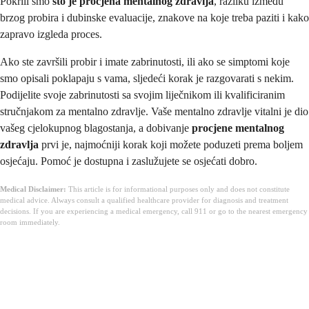
Pokrili smo
što je procjena mentalnog zdravlja
, razliku između
brzog probira i dubinske evaluacije, znakove na koje treba paziti i kako
zapravo izgleda proces.
Ako ste završili probir i imate zabrinutosti, ili ako se simptomi koje
smo opisali poklapaju s vama, sljedeći korak je razgovarati s nekim.
Podijelite svoje zabrinutosti sa svojim liječnikom ili kvalificiranim
stručnjakom za mentalno zdravlje. Vaše mentalno zdravlje vitalni je dio
vašeg cjelokupnog blagostanja, a dobivanje
procjene mentalnog
zdravlja
prvi je, najmoćniji korak koji možete poduzeti prema boljem
osjećaju. Pomoć je dostupna i zaslužujete se osjećati dobro.
Medical Disclaimer:
This article is for informational purposes only and does not constitute
medical advice. Always consult a qualified healthcare provider for diagnosis and treatment
decisions. If you are experiencing a medical emergency, call 911 or go to the nearest emergency
room immediately.