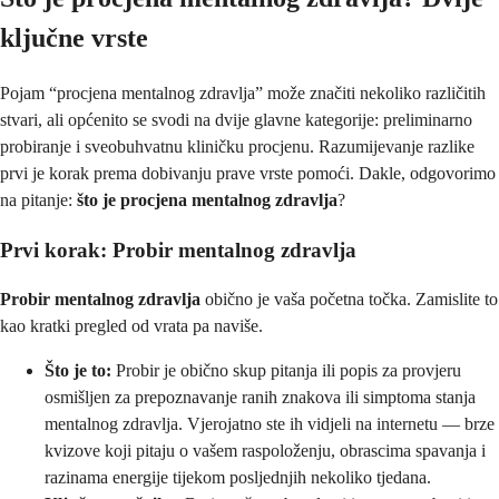
ključne vrste
Pojam “procjena mentalnog zdravlja” može značiti nekoliko različitih
stvari, ali općenito se svodi na dvije glavne kategorije: preliminarno
probiranje i sveobuhvatnu kliničku procjenu. Razumijevanje razlike
prvi je korak prema dobivanju prave vrste pomoći. Dakle, odgovorimo
na pitanje:
što je procjena mentalnog zdravlja
?
Prvi korak: Probir mentalnog zdravlja
Probir mentalnog zdravlja
obično je vaša početna točka. Zamislite to
kao kratki pregled od vrata pa naviše.
Što je to:
Probir je obično skup pitanja ili popis za provjeru
osmišljen za prepoznavanje ranih znakova ili simptoma stanja
mentalnog zdravlja. Vjerojatno ste ih vidjeli na internetu — brze
kvizove koji pitaju o vašem raspoloženju, obrascima spavanja i
razinama energije tijekom posljednjih nekoliko tjedana.