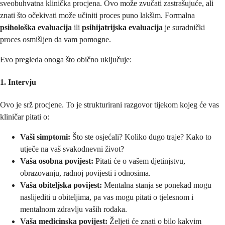
sveobuhvatna klinička procjena. Ovo može zvučati zastrašujuće, ali
znati što očekivati može učiniti proces puno lakšim. Formalna
psihološka evaluacija
ili
psihijatrijska evaluacija
je suradnički
proces osmišljen da vam pomogne.
Evo pregleda onoga što obično uključuje:
1. Intervju
Ovo je srž procjene. To je strukturirani razgovor tijekom kojeg će vas
kliničar pitati o:
Vaši simptomi:
Što ste osjećali? Koliko dugo traje? Kako to
utječe na vaš svakodnevni život?
Vaša osobna povijest:
Pitati će o vašem djetinjstvu,
obrazovanju, radnoj povijesti i odnosima.
Vaša obiteljska povijest:
Mentalna stanja se ponekad mogu
naslijediti u obiteljima, pa vas mogu pitati o tjelesnom i
mentalnom zdravlju vaših rođaka.
Vaša medicinska povijest:
Željeti će znati o bilo kakvim