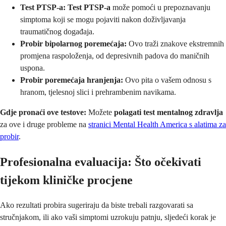
Test PTSP-a:
Test PTSP-a
može pomoći u prepoznavanju
simptoma koji se mogu pojaviti nakon doživljavanja
traumatičnog događaja.
Probir bipolarnog poremećaja:
Ovo traži znakove ekstremnih
promjena raspoloženja, od depresivnih padova do maničnih
uspona.
Probir poremećaja hranjenja:
Ovo pita o vašem odnosu s
hranom, tjelesnoj slici i prehrambenim navikama.
Gdje pronaći ove testove:
Možete
polagati test mentalnog zdravlja
za ove i druge probleme na
stranici Mental Health America s alatima za
probir
.
Profesionalna evaluacija: Što očekivati
tijekom kliničke procjene
Ako rezultati probira sugeriraju da biste trebali razgovarati sa
stručnjakom, ili ako vaši simptomi uzrokuju patnju, sljedeći korak je