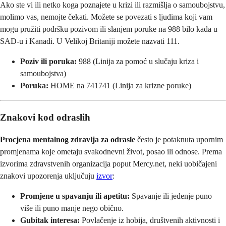
Ako ste vi ili netko koga poznajete u krizi ili razmišlja o samoubojstvu,
molimo vas, nemojte čekati. Možete se povezati s ljudima koji vam
mogu pružiti podršku pozivom ili slanjem poruke na 988 bilo kada u
SAD-u i Kanadi. U Velikoj Britaniji možete nazvati 111.
Poziv ili poruka:
988 (Linija za pomoć u slučaju kriza i
samoubojstva)
Poruka:
HOME na 741741 (Linija za krizne poruke)
Znakovi kod odraslih
Procjena mentalnog zdravlja za odrasle
često je potaknuta upornim
promjenama koje ometaju svakodnevni život, posao ili odnose. Prema
izvorima zdravstvenih organizacija poput Mercy.net, neki uobičajeni
znakovi upozorenja uključuju
izvor
:
Promjene u spavanju ili apetitu:
Spavanje ili jedenje puno
više ili puno manje nego obično.
Gubitak interesa:
Povlačenje iz hobija, društvenih aktivnosti i