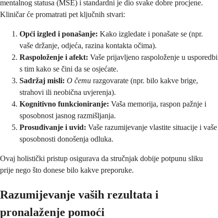
mentalnog statusa (MSE) i standardni je dio svake dobre procjene.
Kliničar će promatrati pet ključnih stvari:
Opći izgled i ponašanje:
Kako izgledate i ponašate se (npr.
vaše držanje, odjeća, razina kontakta očima).
Raspoloženje i afekt:
Vaše prijavljeno raspoloženje u usporedbi
s tim kako se čini da se osjećate.
Sadržaj misli:
O čemu
razgovarate (npr. bilo kakve brige,
strahovi ili neobična uvjerenja).
Kognitivno funkcioniranje:
Vaša memorija, raspon pažnje i
sposobnost jasnog razmišljanja.
Prosuđivanje i uvid:
Vaše razumijevanje vlastite situacije i vaše
sposobnosti donošenja odluka.
Ovaj holistički pristup osigurava da stručnjak dobije potpunu sliku
prije nego što donese bilo kakve preporuke.
Razumijevanje vaših rezultata i
pronalaženje pomoći