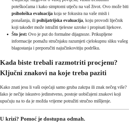
poteškoćama i kako simptomi utječu na vaš život. Ovo može biti
psihološka evaluacija
koja se fokusira na vaše misli i
ponašanja, ili
psihijatrijska evaluacija
, koju provodi liječnik
koji također može istražiti tjelesne uzroke i propisati lijekove.
Što jest:
Ovo je put do formalne dijagnoze. Prikupljene
informacije pomažu stručnjaku razumjeti cjelokupnu sliku vašeg
blagostanja i preporučiti najučinkovitiju podršku.
Kada biste trebali razmotriti procjenu?
Ključni znakovi na koje treba paziti
Kako znati jesu li vaši osjećaji samo gruba zakrpa ili znak nečeg više?
Iako je nečije iskustvo jedinstveno, postoje uobičajeni znakovi koji
upućuju na to da je možda vrijeme potražiti stručno mišljenje.
U krizi? Pomoć je dostupna odmah.