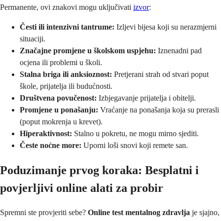
Permanente, ovi znakovi mogu uključivati
izvor
:
Česti ili intenzivni tantrume:
Izljevi bijesa koji su nerazmjerni
situaciji.
Značajne promjene u školskom uspjehu:
Iznenadni pad
ocjena ili problemi u školi.
Stalna briga ili anksioznost:
Pretjerani strah od stvari poput
škole, prijatelja ili budućnosti.
Društvena povučenost:
Izbjegavanje prijatelja i obitelji.
Promjene u ponašanju:
Vraćanje na ponašanja koja su prerasli
(poput mokrenja u krevet).
Hiperaktivnost:
Stalno u pokretu, ne mogu mirno sjediti.
Česte noćne more:
Uporni loši snovi koji remete san.
Poduzimanje prvog koraka: Besplatni i
povjerljivi online alati za probir
Spremni ste provjeriti sebe?
Online test mentalnog zdravlja
je sjajno,