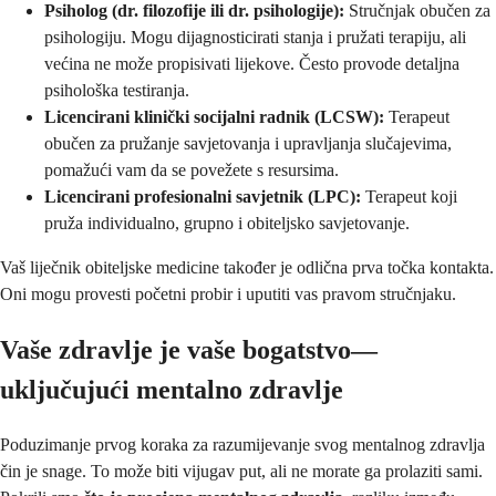
Psiholog (dr. filozofije ili dr. psihologije):
Stručnjak obučen za
psihologiju. Mogu dijagnosticirati stanja i pružati terapiju, ali
većina ne može propisivati lijekove. Često provode detaljna
psihološka testiranja.
Licencirani klinički socijalni radnik (LCSW):
Terapeut
obučen za pružanje savjetovanja i upravljanja slučajevima,
pomažući vam da se povežete s resursima.
Licencirani profesionalni savjetnik (LPC):
Terapeut koji
pruža individualno, grupno i obiteljsko savjetovanje.
Vaš liječnik obiteljske medicine također je odlična prva točka kontakta.
Oni mogu provesti početni probir i uputiti vas pravom stručnjaku.
Vaše zdravlje je vaše bogatstvo—
uključujući mentalno zdravlje
Poduzimanje prvog koraka za razumijevanje svog mentalnog zdravlja
čin je snage. To može biti vijugav put, ali ne morate ga prolaziti sami.