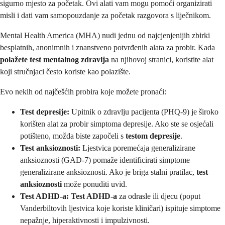
sigurno mjesto za početak. Ovi alati vam mogu pomoći organizirati
misli i dati vam samopouzdanje za početak razgovora s liječnikom.
Mental Health America (MHA) nudi jednu od najcjenjenijih zbirki
besplatnih, anonimnih i znanstveno potvrđenih alata za probir. Kada
polažete test mentalnog zdravlja
na njihovoj stranici, koristite alat
koji stručnjaci često koriste kao polazište.
Evo nekih od najčešćih probira koje možete pronaći:
Test depresije:
Upitnik o zdravlju pacijenta (PHQ-9) je široko
korišten alat za probir simptoma depresije. Ako ste se osjećali
potišteno, možda biste započeli s
testom depresije
.
Test anksioznosti:
Ljestvica poremećaja generalizirane
anksioznosti (GAD-7) pomaže identificirati simptome
generalizirane anksioznosti. Ako je briga stalni pratilac,
test
anksioznosti
može ponuditi uvid.
Test ADHD-a:
Test ADHD-a
za odrasle ili djecu (poput
Vanderbiltovih ljestvica koje koriste kliničari) ispituje simptome
nepažnje, hiperaktivnosti i impulzivnosti.