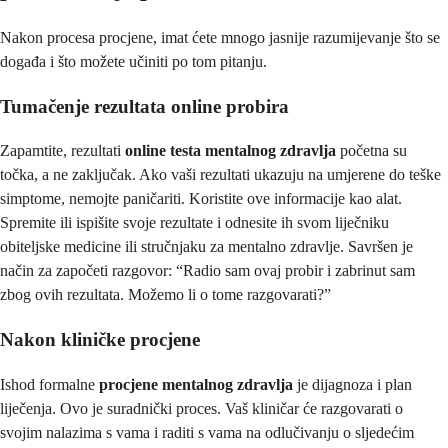
Nakon procesa procjene, imat ćete mnogo jasnije razumijevanje što se
događa i što možete učiniti po tom pitanju.
Tumačenje rezultata online probira
Zapamtite, rezultati
online testa mentalnog zdravlja
početna su
točka, a ne zaključak. Ako vaši rezultati ukazuju na umjerene do teške
simptome, nemojte paničariti. Koristite ove informacije kao alat.
Spremite ili ispišite svoje rezultate i odnesite ih svom liječniku
obiteljske medicine ili stručnjaku za mentalno zdravlje. Savršen je
način za započeti razgovor: “Radio sam ovaj probir i zabrinut sam
zbog ovih rezultata. Možemo li o tome razgovarati?”
Nakon kliničke procjene
Ishod formalne
procjene mentalnog zdravlja
je dijagnoza i plan
liječenja. Ovo je suradnički proces. Vaš kliničar će razgovarati o
svojim nalazima s vama i raditi s vama na odlučivanju o sljedećim