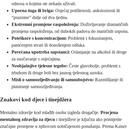
odnosa u kojima ste nekada uživali.
Uporna tuga ili briga:
Osjećaj potištenosti, anksioznosti ili
“praznine” dulje od dva tjedna.
Ekstremni promjene raspoloženja:
Doživljavanje dramatičnih
promjena raspoloženja, od dubokih padova do maničnih uspona.
Poteškoće s koncentracijom:
Problemi s fokusiranjem,
pamćenjem stvari ili donošenjem odluka.
Povećana upotreba supstanci:
Oslanjanje na alkohol ili droge
za suočavanje s osjećajima.
Neobjašnjive tjelesne tegobe:
Česte glavobolje, problemi s
trbuhom ili druge boli bez jasnog tjelesnog uzroka.
Misli o samoozljeđivanju ili samoubojstvu:
Razmišljanje ili
planiranje samoozljeđivanja.
Znakovi kod djece i tinejdžera
Mentalno zdravlje kod mlađih osoba izgleda drugačije.
Procjena
mentalnog zdravlja za djecu
i tinejdžere je ključna ako primijetite
značajne promjene u njihovom uobičajenom ponašanju. Prema Kaiser