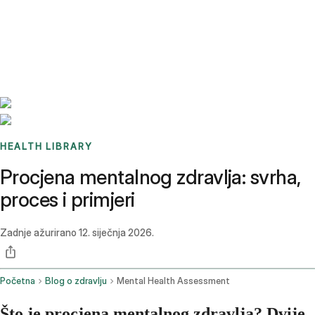
Benchmarks
Stories
FAQ
Sign up / Log in
HEALTH LIBRARY
Procjena mentalnog zdravlja: svrha,
proces i primjeri
Zadnje ažurirano
12. siječnja 2026.
Početna
Blog o zdravlju
Mental Health Assessment
Što je procjena mentalnog zdravlja? Dvije