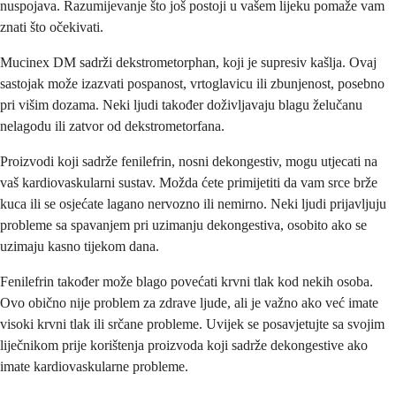
nuspojava. Razumijevanje što još postoji u vašem lijeku pomaže vam
znati što očekivati.
Mucinex DM sadrži dekstrometorphan, koji je supresiv kašlja. Ovaj
sastojak može izazvati pospanost, vrtoglavicu ili zbunjenost, posebno
pri višim dozama. Neki ljudi također doživljavaju blagu želučanu
nelagodu ili zatvor od dekstrometorfana.
Proizvodi koji sadrže fenilefrin, nosni dekongestiv, mogu utjecati na
vaš kardiovaskularni sustav. Možda ćete primijetiti da vam srce brže
kuca ili se osjećate lagano nervozno ili nemirno. Neki ljudi prijavljuju
probleme sa spavanjem pri uzimanju dekongestiva, osobito ako se
uzimaju kasno tijekom dana.
Fenilefrin također može blago povećati krvni tlak kod nekih osoba.
Ovo obično nije problem za zdrave ljude, ali je važno ako već imate
visoki krvni tlak ili srčane probleme. Uvijek se posavjetujte sa svojim
liječnikom prije korištenja proizvoda koji sadrže dekongestive ako
imate kardiovaskularne probleme.