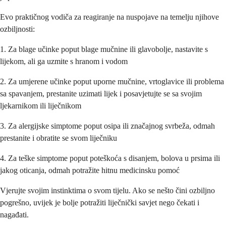
Evo praktičnog vodiča za reagiranje na nuspojave na temelju njihove
ozbiljnosti:
1. Za blage učinke poput blage mučnine ili glavobolje, nastavite s
lijekom, ali ga uzmite s hranom i vodom
2. Za umjerene učinke poput uporne mučnine, vrtoglavice ili problema
sa spavanjem, prestanite uzimati lijek i posavjetujte se sa svojim
ljekarnikom ili liječnikom
3. Za alergijske simptome poput osipa ili značajnog svrbeža, odmah
prestanite i obratite se svom liječniku
4. Za teške simptome poput poteškoća s disanjem, bolova u prsima ili
jakog oticanja, odmah potražite hitnu medicinsku pomoć
Vjerujte svojim instinktima o svom tijelu. Ako se nešto čini ozbiljno
pogrešno, uvijek je bolje potražiti liječnički savjet nego čekati i
nagađati.