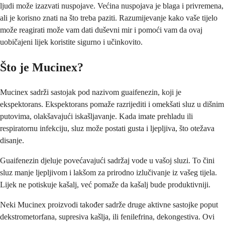
ljudi može izazvati nuspojave. Većina nuspojava je blaga i privremena,
ali je korisno znati na što treba paziti. Razumijevanje kako vaše tijelo
može reagirati može vam dati duševni mir i pomoći vam da ovaj
uobičajeni lijek koristite sigurno i učinkovito.
Što je Mucinex?
Mucinex sadrži sastojak pod nazivom guaifenezin, koji je
ekspektorans. Ekspektorans pomaže razrijediti i omekšati sluz u dišnim
putovima, olakšavajući iskašljavanje. Kada imate prehladu ili
respiratornu infekciju, sluz može postati gusta i ljepljiva, što otežava
disanje.
Guaifenezin djeluje povećavajući sadržaj vode u vašoj sluzi. To čini
sluz manje ljepljivom i lakšom za prirodno izlučivanje iz vašeg tijela.
Lijek ne potiskuje kašalj, već pomaže da kašalj bude produktivniji.
Neki Mucinex proizvodi također sadrže druge aktivne sastojke poput
dekstrometorfana, supresiva kašlja, ili fenilefrina, dekongestiva. Ovi