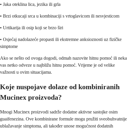
• Jaka oteklina lica, jezika ili grla
• Brzi otkucaji srca u kombinaciji s vrtoglavicom ili nesvjesticom
• Urtikarija ili osip koji se brzo širi
• Osjećaj nadolazeće propasti ili ekstremne anksioznosti uz fizičke
simptome
Ako se nešto od ovoga dogodi, odmah nazovite hitnu pomoć ili neka
vas netko odveze u najbližu hitnu pomoć. Vrijeme je od velike
važnosti u ovim situacijama.
Koje nuspojave dolaze od kombiniranih
Mucinex proizvoda?
Mnogi Mucinex proizvodi sadrže dodatne aktivne sastojke osim
guaifenezina. Ove kombinirane formule mogu pružiti sveobuhvatnije
ublažavanje simptoma, ali također unose mogućnost dodatnih