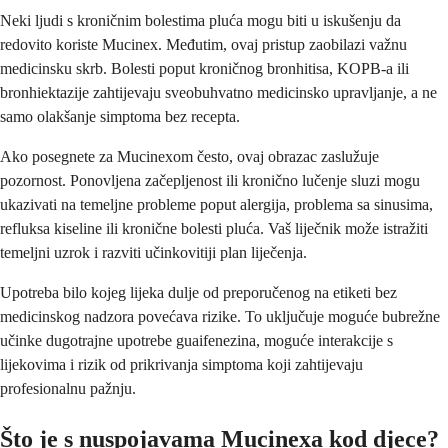
Neki ljudi s kroničnim bolestima pluća mogu biti u iskušenju da
redovito koriste Mucinex. Međutim, ovaj pristup zaobilazi važnu
medicinsku skrb. Bolesti poput kroničnog bronhitisa, KOPB-a ili
bronhiektazije zahtijevaju sveobuhvatno medicinsko upravljanje, a ne
samo olakšanje simptoma bez recepta.
Ako posegnete za Mucinexom često, ovaj obrazac zaslužuje
pozornost. Ponovljena začepljenost ili kronično lučenje sluzi mogu
ukazivati na temeljne probleme poput alergija, problema sa sinusima,
refluksa kiseline ili kronične bolesti pluća. Vaš liječnik može istražiti
temeljni uzrok i razviti učinkovitiji plan liječenja.
Upotreba bilo kojeg lijeka dulje od preporučenog na etiketi bez
medicinskog nadzora povećava rizike. To uključuje moguće bubrežne
učinke dugotrajne upotrebe guaifenezina, moguće interakcije s
lijekovima i rizik od prikrivanja simptoma koji zahtijevaju
profesionalnu pažnju.
Što je s nuspojavama Mucinexa kod djece?