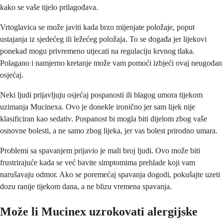
kako se vaše tijelo prilagođava.
Vrtoglavica se može javiti kada brzo mijenjate položaje, poput
ustajanja iz sjedećeg ili ležećeg položaja. To se događa jer lijekovi
ponekad mogu privremeno utjecati na regulaciju krvnog tlaka.
Polagano i namjerno kretanje može vam pomoći izbjeći ovaj neugodan
osjećaj.
Neki ljudi prijavljuju osjećaj pospanosti ili blagog umora tijekom
uzimanja Mucinexa. Ovo je donekle ironično jer sam lijek nije
klasificiran kao sedativ. Pospanost bi mogla biti dijelom zbog vaše
osnovne bolesti, a ne samo zbog lijeka, jer vas bolest prirodno umara.
Problemi sa spavanjem prijavio je mali broj ljudi. Ovo može biti
frustrirajuće kada se već bavite simptomima prehlade koji vam
narušavaju odmor. Ako se poremećaj spavanja dogodi, pokušajte uzeti
dozu ranije tijekom dana, a ne blizu vremena spavanja.
Može li Mucinex uzrokovati alergijske