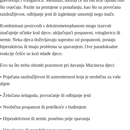
glavobolju i vrtoglavicu. Međutim, možda će im biti teže opisati ono
što osjećaju. Pazite na promjene u ponašanju, kao što su povećana
razdražljivost, odbijanje jesti ili izgledanje umorniji nego inače.
Kombinirani proizvodi s dekstrometorphanom mogu izazvati
značajnije učinke kod djece, uključujući pospanost, vrtoglavicu ili
nemir. Neka djeca doživljavaju suprotno od pospanosti, postaju
hiperaktivna ili imaju problema sa spavanjem. Ove paradoksalne
reakcije češće su kod mlađe djece.
Evo na što treba obratiti pozornost pri davanju Mucinexa djeci:
• Pojačana razdražljivost ili uznemirenost koja je neobična za vaše
dijete
• Želučana nelagoda, povraćanje ili odbijanje jesti
• Neobična pospanost ili poteškoće s buđenjem
• Hiperaktivnost ili nemir, posebno prije spavanja