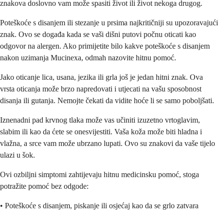
znakova doslovno vam može spasiti život ili život nekoga drugog.
Poteškoće s disanjem ili stezanje u prsima najkritičniji su upozoravajući
znak. Ovo se događa kada se vaši dišni putovi počnu oticati kao
odgovor na alergen. Ako primijetite bilo kakve poteškoće s disanjem
nakon uzimanja Mucinexa, odmah nazovite hitnu pomoć.
Jako oticanje lica, usana, jezika ili grla još je jedan hitni znak. Ova
vrsta oticanja može brzo napredovati i utjecati na vašu sposobnost
disanja ili gutanja. Nemojte čekati da vidite hoće li se samo poboljšati.
Iznenadni pad krvnog tlaka može vas učiniti izuzetno vrtoglavim,
slabim ili kao da ćete se onesvijestiti. Vaša koža može biti hladna i
vlažna, a srce vam može ubrzano lupati. Ovo su znakovi da vaše tijelo
ulazi u šok.
Ovi ozbiljni simptomi zahtijevaju hitnu medicinsku pomoć, stoga
potražite pomoć bez odgode:
• Poteškoće s disanjem, piskanje ili osjećaj kao da se grlo zatvara