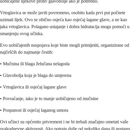
uobičajene lijekove protiv glavobolje ako je potrebno.
Vrtoglavica se može javiti povremeno, osobito kada prvi put počnete
uzimati lijek. Ovo se obično osjeća kao osjećaj lagane glave, a ne kao
jaka vrtoglavica. Polagano ustajanje i dobra hidratacija mogu pomoći u
smanjenju ovog učinka.
Evo uobičajenih nuspojava koje biste mogli primijetiti, organizirane od
najčešćih do najmanje čestih:
• Mučnina ili blaga želučana nelagoda
• Glavobolja koja je blaga do umjerena
• Vrtoglavica ili osjećaj lagane glave
• Povraćanje, iako je to manje uobičajeno od mučnine
• Pospanost ili osjećaj laganog umora
Ovi učinci su općenito privremeni i ne bi trebali značajno ometati vaše
svakodnevne aktivnosti. Ako potraju dulje od nekoliko dana ili postanu