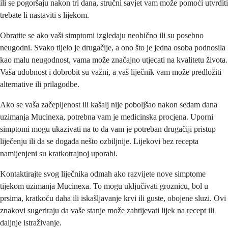
ili se pogoršaju nakon tri dana, stručni savjet vam može pomoći utvrditi
trebate li nastaviti s lijekom.
Obratite se ako vaši simptomi izgledaju neobično ili su posebno
neugodni. Svako tijelo je drugačije, a ono što je jedna osoba podnosila
kao malu neugodnost, vama može značajno utjecati na kvalitetu života.
Vaša udobnost i dobrobit su važni, a vaš liječnik vam može predložiti
alternative ili prilagodbe.
Ako se vaša začepljenost ili kašalj nije poboljšao nakon sedam dana
uzimanja Mucinexa, potrebna vam je medicinska procjena. Uporni
simptomi mogu ukazivati na to da vam je potreban drugačiji pristup
liječenju ili da se događa nešto ozbiljnije. Lijekovi bez recepta
namijenjeni su kratkotrajnoj uporabi.
Kontaktirajte svog liječnika odmah ako razvijete nove simptome
tijekom uzimanja Mucinexa. To mogu uključivati groznicu, bol u
prsima, kratkoću daha ili iskašljavanje krvi ili guste, obojene sluzi. Ovi
znakovi sugeriraju da vaše stanje može zahtijevati lijek na recept ili
daljnje istraživanje.