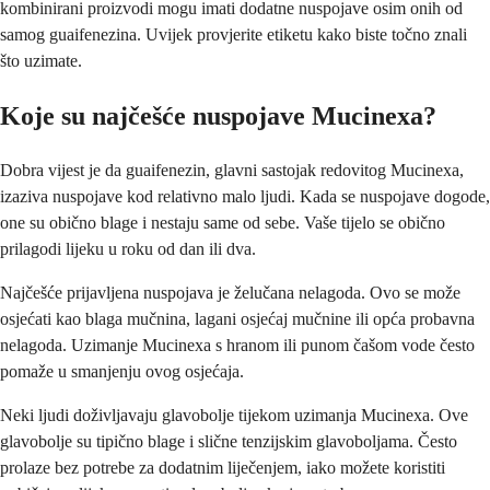
kombinirani proizvodi mogu imati dodatne nuspojave osim onih od
samog guaifenezina. Uvijek provjerite etiketu kako biste točno znali
što uzimate.
Koje su najčešće nuspojave Mucinexa?
Dobra vijest je da guaifenezin, glavni sastojak redovitog Mucinexa,
izaziva nuspojave kod relativno malo ljudi. Kada se nuspojave dogode,
one su obično blage i nestaju same od sebe. Vaše tijelo se obično
prilagodi lijeku u roku od dan ili dva.
Najčešće prijavljena nuspojava je želučana nelagoda. Ovo se može
osjećati kao blaga mučnina, lagani osjećaj mučnine ili opća probavna
nelagoda. Uzimanje Mucinexa s hranom ili punom čašom vode često
pomaže u smanjenju ovog osjećaja.
Neki ljudi doživljavaju glavobolje tijekom uzimanja Mucinexa. Ove
glavobolje su tipično blage i slične tenzijskim glavoboljama. Često
prolaze bez potrebe za dodatnim liječenjem, iako možete koristiti