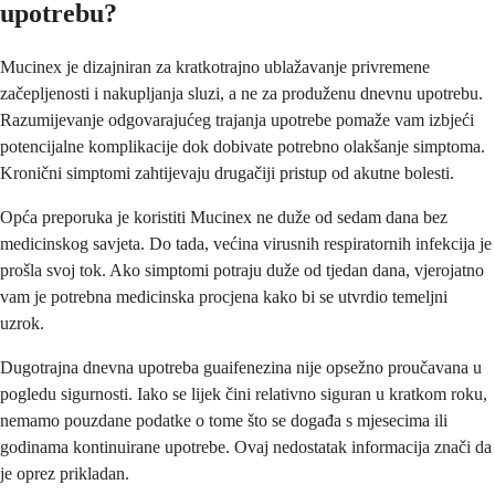
upotrebu?
Mucinex je dizajniran za kratkotrajno ublažavanje privremene
začepljenosti i nakupljanja sluzi, a ne za produženu dnevnu upotrebu.
Razumijevanje odgovarajućeg trajanja upotrebe pomaže vam izbjeći
potencijalne komplikacije dok dobivate potrebno olakšanje simptoma.
Kronični simptomi zahtijevaju drugačiji pristup od akutne bolesti.
Opća preporuka je koristiti Mucinex ne duže od sedam dana bez
medicinskog savjeta. Do tada, većina virusnih respiratornih infekcija je
prošla svoj tok. Ako simptomi potraju duže od tjedan dana, vjerojatno
vam je potrebna medicinska procjena kako bi se utvrdio temeljni
uzrok.
Dugotrajna dnevna upotreba guaifenezina nije opsežno proučavana u
pogledu sigurnosti. Iako se lijek čini relativno siguran u kratkom roku,
nemamo pouzdane podatke o tome što se događa s mjesecima ili
godinama kontinuirane upotrebe. Ovaj nedostatak informacija znači da
je oprez prikladan.