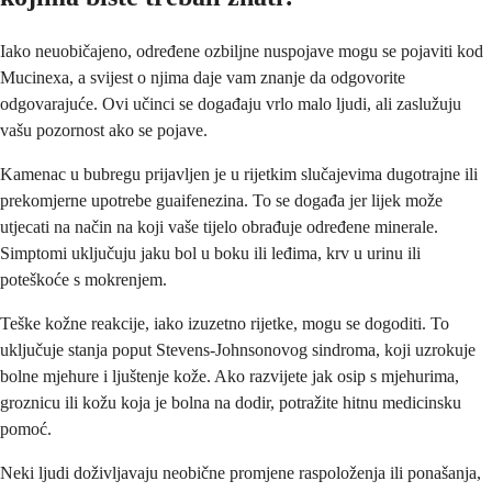
Iako neuobičajeno, određene ozbiljne nuspojave mogu se pojaviti kod
Mucinexa, a svijest o njima daje vam znanje da odgovorite
odgovarajuće. Ovi učinci se događaju vrlo malo ljudi, ali zaslužuju
vašu pozornost ako se pojave.
Kamenac u bubregu prijavljen je u rijetkim slučajevima dugotrajne ili
prekomjerne upotrebe guaifenezina. To se događa jer lijek može
utjecati na način na koji vaše tijelo obrađuje određene minerale.
Simptomi uključuju jaku bol u boku ili leđima, krv u urinu ili
poteškoće s mokrenjem.
Teške kožne reakcije, iako izuzetno rijetke, mogu se dogoditi. To
uključuje stanja poput Stevens-Johnsonovog sindroma, koji uzrokuje
bolne mjehure i ljuštenje kože. Ako razvijete jak osip s mjehurima,
groznicu ili kožu koja je bolna na dodir, potražite hitnu medicinsku
pomoć.
Neki ljudi doživljavaju neobične promjene raspoloženja ili ponašanja,