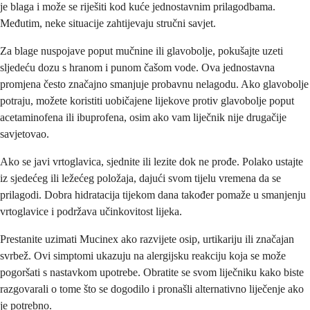
je blaga i može se riješiti kod kuće jednostavnim prilagodbama.
Međutim, neke situacije zahtijevaju stručni savjet.
Za blage nuspojave poput mučnine ili glavobolje, pokušajte uzeti
sljedeću dozu s hranom i punom čašom vode. Ova jednostavna
promjena često značajno smanjuje probavnu nelagodu. Ako glavobolje
potraju, možete koristiti uobičajene lijekove protiv glavobolje poput
acetaminofena ili ibuprofena, osim ako vam liječnik nije drugačije
savjetovao.
Ako se javi vrtoglavica, sjednite ili lezite dok ne prođe. Polako ustajte
iz sjedećeg ili ležećeg položaja, dajući svom tijelu vremena da se
prilagodi. Dobra hidratacija tijekom dana također pomaže u smanjenju
vrtoglavice i podržava učinkovitost lijeka.
Prestanite uzimati Mucinex ako razvijete osip, urtikariju ili značajan
svrbež. Ovi simptomi ukazuju na alergijsku reakciju koja se može
pogoršati s nastavkom upotrebe. Obratite se svom liječniku kako biste
razgovarali o tome što se dogodilo i pronašli alternativno liječenje ako
je potrebno.