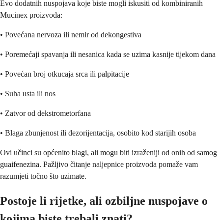
Evo dodatnih nuspojava koje biste mogli iskusiti od kombiniranih
Mucinex proizvoda:
• Povećana nervoza ili nemir od dekongestiva
• Poremećaji spavanja ili nesanica kada se uzima kasnije tijekom dana
• Povećan broj otkucaja srca ili palpitacije
• Suha usta ili nos
• Zatvor od dekstrometorfana
• Blaga zbunjenost ili dezorijentacija, osobito kod starijih osoba
Ovi učinci su općenito blagi, ali mogu biti izraženiji od onih od samog
guaifenezina. Pažljivo čitanje naljepnice proizvoda pomaže vam
razumjeti točno što uzimate.
Postoje li rijetke, ali ozbiljne nuspojave o
kojima biste trebali znati?