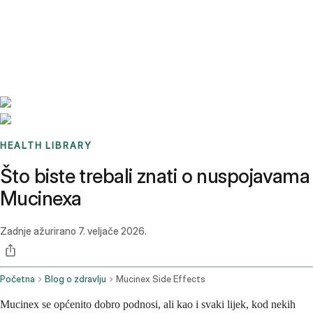
Benchmarks
Stories
FAQ
Sign up / Log in
HEALTH LIBRARY
Što biste trebali znati o nuspojavama
Mucinexa
Zadnje ažurirano
7. veljače 2026.
Početna
Blog o zdravlju
Mucinex Side Effects
Mucinex se općenito dobro podnosi, ali kao i svaki lijek, kod nekih