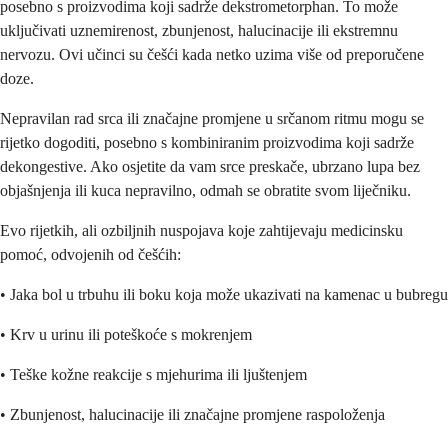
posebno s proizvodima koji sadrže dekstrometorphan. To može
uključivati uznemirenost, zbunjenost, halucinacije ili ekstremnu
nervozu. Ovi učinci su češći kada netko uzima više od preporučene
doze.
Nepravilan rad srca ili značajne promjene u srčanom ritmu mogu se
rijetko dogoditi, posebno s kombiniranim proizvodima koji sadrže
dekongestive. Ako osjetite da vam srce preskače, ubrzano lupa bez
objašnjenja ili kuca nepravilno, odmah se obratite svom liječniku.
Evo rijetkih, ali ozbiljnih nuspojava koje zahtijevaju medicinsku
pomoć, odvojenih od češćih:
• Jaka bol u trbuhu ili boku koja može ukazivati na kamenac u bubregu
• Krv u urinu ili poteškoće s mokrenjem
• Teške kožne reakcije s mjehurima ili ljuštenjem
• Zbunjenost, halucinacije ili značajne promjene raspoloženja