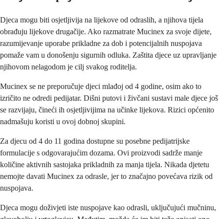
Djeca mogu biti osjetljivija na lijekove od odraslih, a njihova tijela
obrađuju lijekove drugačije. Ako razmatrate Mucinex za svoje dijete,
razumijevanje uporabe prikladne za dob i potencijalnih nuspojava
pomaže vam u donošenju sigurnih odluka. Zaštita djece uz upravljanje
njihovom nelagodom je cilj svakog roditelja.
Mucinex se ne preporučuje djeci mlađoj od 4 godine, osim ako to
izričito ne odredi pedijatar. Dišni putovi i živčani sustavi male djece još
se razvijaju, čineći ih osjetljivijima na učinke lijekova. Rizici općenito
nadmašuju koristi u ovoj dobnoj skupini.
Za djecu od 4 do 11 godina dostupne su posebne pedijatrijske
formulacije s odgovarajućim dozama. Ovi proizvodi sadrže manje
količine aktivnih sastojaka prikladnih za manja tijela. Nikada djetetu
nemojte davati Mucinex za odrasle, jer to značajno povećava rizik od
nuspojava.
Djeca mogu doživjeti iste nuspojave kao odrasli, uključujući mučninu,