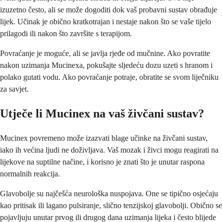
izuzetno često, ali se može dogoditi dok vaš probavni sustav obrađuje
lijek. Učinak je obično kratkotrajan i nestaje nakon što se vaše tijelo
prilagodi ili nakon što završite s terapijom.
Povraćanje je moguće, ali se javlja rjeđe od mučnine. Ako povratite
nakon uzimanja Mucinexa, pokušajte sljedeću dozu uzeti s hranom i
polako gutati vodu. Ako povraćanje potraje, obratite se svom liječniku
za savjet.
Utječe li Mucinex na vaš živčani sustav?
Mucinex povremeno može izazvati blage učinke na živčani sustav,
iako ih većina ljudi ne doživljava. Vaš mozak i živci mogu reagirati na
lijekove na suptilne načine, i korisno je znati što je unutar raspona
normalnih reakcija.
Glavobolje su najčešća neurološka nuspojava. One se tipično osjećaju
kao pritisak ili lagano pulsiranje, slično tenzijskoj glavobolji. Obično se
pojavljuju unutar prvog ili drugog dana uzimanja lijeka i često blijede