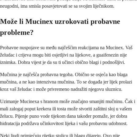
neugodni, ima smisla posavjetovati se sa svojim liječnikom.
Može li Mucinex uzrokovati probavne
probleme?
Probavne nuspojave su među najčešćim reakcijama na Mucinex. Vaš
želudac i crijeva mogu biti osjetljivi na lijekove, a guaifenezin nije
iznimka. Dobra vijest je da su ti učinci obično blagi i podnošljivi.
Mučnina je najčešća probavna tegoba. Obično se osjeća kao blaga
mučnina, a ne kao intenzivna mučnina. To se događa jer lijek prolazi
kroz vaš želudac i može privremeno nadražiti njegovu sluznicu.
Uzimanje Mucinexa s hranom može značajno smanjiti mučninu. Čak i
mali zalogaj poput krekera ili tosta može stvoriti zaštitni sloj u vašem
želucu. Pijenje puno vode tijekom dana također pomaže, jer dobra
hidratacija podržava učinkovitost lijeka i vašu probavnu udobnost.
Neki ljudi primjećuju rijetku stolicu ili blagu dijareju. Ovo nije