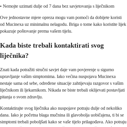
• Nemojte uzimati dulje od 7 dana bez savjetovanja s liječnikom
Ove jednostavne mjere opreza mogu vam pomoći da dobijete koristi
od Mucinexa uz minimalnu nelagodu. Briga o tome kako koristite lijek
pokazuje poštovanje prema vašem tijelu.
Kada biste trebali kontaktirati svog
liječnika?
Znati kada potražiti stručni savjet daje vam povjerenje u sigurno
upravljanje vašim simptomima. Iako većina nuspojava Mucinexa
nestaje sama od sebe, određene situacije zahtijevaju razgovor s vašim
liječnikom ili ljekarnikom. Nikada ne biste trebali oklijevati postavljati
pitanja o svom zdravlju.
Kontaktirajte svog liječnika ako nuspojave potraju dulje od nekoliko
dana. Iako je početna blaga mučnina ili glavobolja uobičajena, ti bi se
simptomi trebali poboljšati kako se vaše tijelo prilagođava. Ako potraju