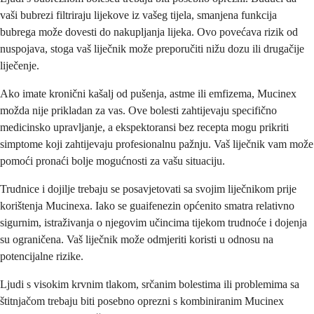
vaši bubrezi filtriraju lijekove iz vašeg tijela, smanjena funkcija
bubrega može dovesti do nakupljanja lijeka. Ovo povećava rizik od
nuspojava, stoga vaš liječnik može preporučiti nižu dozu ili drugačije
liječenje.
Ako imate kronični kašalj od pušenja, astme ili emfizema, Mucinex
možda nije prikladan za vas. Ove bolesti zahtijevaju specifično
medicinsko upravljanje, a ekspektoransi bez recepta mogu prikriti
simptome koji zahtijevaju profesionalnu pažnju. Vaš liječnik vam može
pomoći pronaći bolje mogućnosti za vašu situaciju.
Trudnice i dojilje trebaju se posavjetovati sa svojim liječnikom prije
korištenja Mucinexa. Iako se guaifenezin općenito smatra relativno
sigurnim, istraživanja o njegovim učincima tijekom trudnoće i dojenja
su ograničena. Vaš liječnik može odmjeriti koristi u odnosu na
potencijalne rizike.
Ljudi s visokim krvnim tlakom, srčanim bolestima ili problemima sa
štitnjačom trebaju biti posebno oprezni s kombiniranim Mucinex