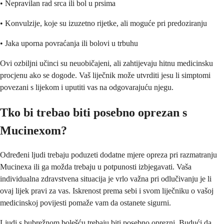
• Nepravilan rad srca ili bol u prsima
• Konvulzije, koje su izuzetno rijetke, ali moguće pri predoziranju
• Jaka uporna povraćanja ili bolovi u trbuhu
Ovi ozbiljni učinci su neuobičajeni, ali zahtijevaju hitnu medicinsku
procjenu ako se dogode. Vaš liječnik može utvrditi jesu li simptomi
povezani s lijekom i uputiti vas na odgovarajuću njegu.
Tko bi trebao biti posebno oprezan s
Mucinexom?
Određeni ljudi trebaju poduzeti dodatne mjere opreza pri razmatranju
Mucinexa ili ga možda trebaju u potpunosti izbjegavati. Vaša
individualna zdravstvena situacija je vrlo važna pri odlučivanju je li
ovaj lijek pravi za vas. Iskrenost prema sebi i svom liječniku o vašoj
medicinskoj povijesti pomaže vam da ostanete sigurni.
Ljudi s bubrežnom bolešću trebaju biti posebno oprezni. Budući da