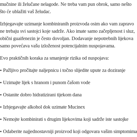
mučnine ili želučane nelagode. Ne treba vam pun obrok, samo nešto
što će ublažiti vaš želudac.
Izbjegavajte uzimanje kombiniranih proizvoda osim ako vam zapravo
ne trebaju svi sastojci koje sadrže. Ako imate samo začepljenost i sluz,
obični guaifenezin je često dovoljan. Dodavanje nepotrebnih lijekova
samo povećava vašu izloženost potencijalnim nuspojavama.
Evo praktičnih koraka za smanjenje rizika od nuspojava:
• Pažljivo pročitajte naljepnicu i točno slijedite upute za doziranje
• Uzimajte lijek s hranom i punom čašom vode
• Ostanite dobro hidratizirani tijekom dana
• Izbjegavajte alkohol dok uzimate Mucinex
• Nemojte kombinirati s drugim lijekovima koji sadrže iste sastojke
• Odaberite najjednostavniji proizvod koji odgovara vašim simptomima