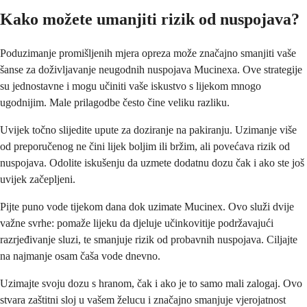
Kako možete umanjiti rizik od nuspojava?
Poduzimanje promišljenih mjera opreza može značajno smanjiti vaše
šanse za doživljavanje neugodnih nuspojava Mucinexa. Ove strategije
su jednostavne i mogu učiniti vaše iskustvo s lijekom mnogo
ugodnijim. Male prilagodbe često čine veliku razliku.
Uvijek točno slijedite upute za doziranje na pakiranju. Uzimanje više
od preporučenog ne čini lijek boljim ili bržim, ali povećava rizik od
nuspojava. Odolite iskušenju da uzmete dodatnu dozu čak i ako ste još
uvijek začepljeni.
Pijte puno vode tijekom dana dok uzimate Mucinex. Ovo služi dvije
važne svrhe: pomaže lijeku da djeluje učinkovitije podržavajući
razrjeđivanje sluzi, te smanjuje rizik od probavnih nuspojava. Ciljajte
na najmanje osam čaša vode dnevno.
Uzimajte svoju dozu s hranom, čak i ako je to samo mali zalogaj. Ovo
stvara zaštitni sloj u vašem želucu i značajno smanjuje vjerojatnost