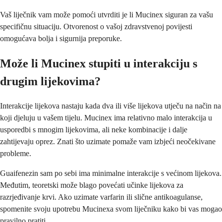
Vaš liječnik vam može pomoći utvrditi je li Mucinex siguran za vašu
specifičnu situaciju. Otvorenost o vašoj zdravstvenoj povijesti
omogućava bolja i sigurnija preporuke.
Može li Mucinex stupiti u interakciju s
drugim lijekovima?
Interakcije lijekova nastaju kada dva ili više lijekova utječu na način na
koji djeluju u vašem tijelu. Mucinex ima relativno malo interakcija u
usporedbi s mnogim lijekovima, ali neke kombinacije i dalje
zahtijevaju oprez. Znati što uzimate pomaže vam izbjeći neočekivane
probleme.
Guaifenezin sam po sebi ima minimalne interakcije s većinom lijekova.
Međutim, teoretski može blago povećati učinke lijekova za
razrjeđivanje krvi. Ako uzimate varfarin ili slične antikoagulanse,
spomenite svoju upotrebu Mucinexa svom liječniku kako bi vas mogao
pravilno pratiti.