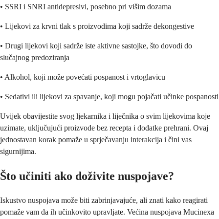
• SSRI i SNRI antidepresivi, posebno pri višim dozama
• Lijekovi za krvni tlak s proizvodima koji sadrže dekongestive
• Drugi lijekovi koji sadrže iste aktivne sastojke, što dovodi do
slučajnog predoziranja
• Alkohol, koji može povećati pospanost i vrtoglavicu
• Sedativi ili lijekovi za spavanje, koji mogu pojačati učinke pospanosti
Uvijek obavijestite svog ljekarnika i liječnika o svim lijekovima koje
uzimate, uključujući proizvode bez recepta i dodatke prehrani. Ovaj
jednostavan korak pomaže u sprječavanju interakcija i čini vas
sigurnijima.
Što učiniti ako doživite nuspojave?
Iskustvo nuspojava može biti zabrinjavajuće, ali znati kako reagirati
pomaže vam da ih učinkovito upravljate. Većina nuspojava Mucinexa