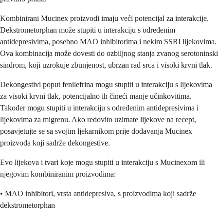
Kombinirani Mucinex proizvodi imaju veći potencijal za interakcije.
Dekstrometorphan može stupiti u interakciju s određenim
antidepresivima, posebno MAO inhibitorima i nekim SSRI lijekovima.
Ova kombinacija može dovesti do ozbiljnog stanja zvanog serotoninski
sindrom, koji uzrokuje zbunjenost, ubrzan rad srca i visoki krvni tlak.
Dekongestivi poput fenilefrina mogu stupiti u interakciju s lijekovima
za visoki krvni tlak, potencijalno ih čineći manje učinkovitima.
Također mogu stupiti u interakciju s određenim antidepresivima i
lijekovima za migrenu. Ako redovito uzimate lijekove na recept,
posavjetujte se sa svojim ljekarnikom prije dodavanja Mucinex
proizvoda koji sadrže dekongestive.
Evo lijekova i tvari koje mogu stupiti u interakciju s Mucinexom ili
njegovim kombiniranim proizvodima:
• MAO inhibitori, vrsta antidepresiva, s proizvodima koji sadrže
dekstrometorphan