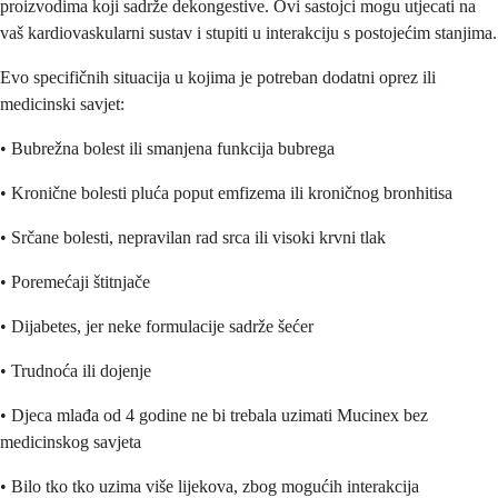
proizvodima koji sadrže dekongestive. Ovi sastojci mogu utjecati na
vaš kardiovaskularni sustav i stupiti u interakciju s postojećim stanjima.
Evo specifičnih situacija u kojima je potreban dodatni oprez ili
medicinski savjet:
• Bubrežna bolest ili smanjena funkcija bubrega
• Kronične bolesti pluća poput emfizema ili kroničnog bronhitisa
• Srčane bolesti, nepravilan rad srca ili visoki krvni tlak
• Poremećaji štitnjače
• Dijabetes, jer neke formulacije sadrže šećer
• Trudnoća ili dojenje
• Djeca mlađa od 4 godine ne bi trebala uzimati Mucinex bez
medicinskog savjeta
• Bilo tko tko uzima više lijekova, zbog mogućih interakcija