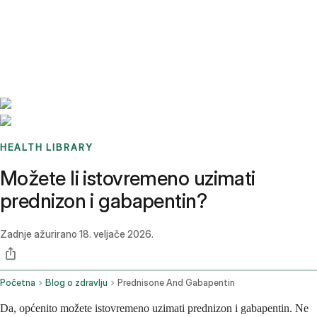
Benchmarks
Stories
FAQ
Sign up / Log in
HEALTH LIBRARY
Možete li istovremeno uzimati
prednizon i gabapentin?
Zadnje ažurirano
18. veljače 2026.
Početna
Blog o zdravlju
Prednisone And Gabapentin
Da, općenito možete istovremeno uzimati prednizon i gabapentin. Ne