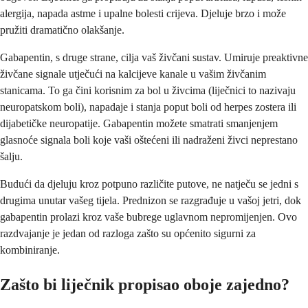
alergija, napada astme i upalne bolesti crijeva. Djeluje brzo i može
pružiti dramatično olakšanje.
Gabapentin, s druge strane, cilja vaš živčani sustav. Umiruje preaktivne
živčane signale utječući na kalcijeve kanale u vašim živčanim
stanicama. To ga čini korisnim za bol u živcima (liječnici to nazivaju
neuropatskom boli), napadaje i stanja poput boli od herpes zostera ili
dijabetičke neuropatije. Gabapentin možete smatrati smanjenjem
glasnoće signala boli koje vaši oštećeni ili nadraženi živci neprestano
šalju.
Budući da djeluju kroz potpuno različite putove, ne natječu se jedni s
drugima unutar vašeg tijela. Prednizon se razgrađuje u vašoj jetri, dok
gabapentin prolazi kroz vaše bubrege uglavnom nepromijenjen. Ovo
razdvajanje je jedan od razloga zašto su općenito sigurni za
kombiniranje.
Zašto bi liječnik propisao oboje zajedno?