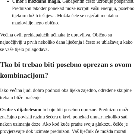
Umor i moždana magla.
Gabapentin često uzrokuje pospanost.
Prednizon također ponekad može iscrpiti vašu energiju, posebno
tijekom dužih tečajeva. Možda ćete se osjećati mentalno
maglovitije nego obično.
Većina ovih preklapajućih učinaka je upravljiva. Obično su
najuočljiviji u prvih nekoliko dana liječenja i često se ublažavaju kako
se vaše tijelo prilagođava.
Tko bi trebao biti posebno oprezan s ovom
kombinacijom?
Iako većina ljudi dobro podnosi oba lijeka zajedno, određene skupine
trebaju bliže praćenje.
Osobe s dijabetesom
trebaju biti posebno oprezne. Prednizon može
značajno povisiti razinu šećera u krvi, ponekad unutar nekoliko sati
nakon uzimanja doze. Ako kod kuće pratite svoju glukozu, češće je
provjeravajte dok uzimate prednizon. Vaš liječnik će možda morati