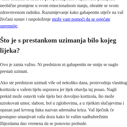
neobične promjene u svom emocionalnom stanju, obratite se svom
zdravstvenom radniku. Razumijevanje kako gabapentin utječe na vaš
živčani sustav i raspoloženje
može vam pomoći da se osjećate
spremnije
.
Što je s prestankom uzimanja bilo kojeg
lijeka?
Ovo je zaista važno. Ni prednizon ni gabapentin ne smiju se naglo
prestati uzimati.
Ako ste prednizon uzimali više od nekoliko dana, proizvodnja vlastitog
kortizola u vašem tijelu usporava jer lijek obavlja taj posao. Nagli
prekid može ostaviti vaše tijelo bez dovoljno kortizola, što može
uzrokovati umor, slabost, bol u zglobovima, a u rijetkim slučajevima i
opasan pad krvnog tlaka nazvan adrenalna kriza. Vaš liječnik će
postupno smanjivati ​​vašu dozu kako bi vašim nadbubrežnim
žlijezdama dao vremena da se ponovno probude.