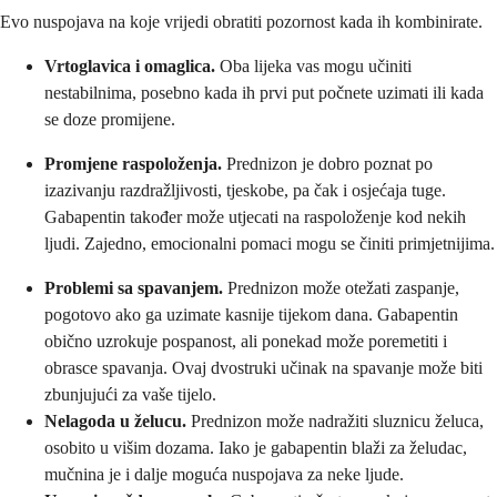
Evo nuspojava na koje vrijedi obratiti pozornost kada ih kombinirate.
Vrtoglavica i omaglica.
Oba lijeka vas mogu učiniti
nestabilnima, posebno kada ih prvi put počnete uzimati ili kada
se doze promijene.
Promjene raspoloženja.
Prednizon je dobro poznat po
izazivanju razdražljivosti, tjeskobe, pa čak i osjećaja tuge.
Gabapentin također može utjecati na raspoloženje kod nekih
ljudi. Zajedno, emocionalni pomaci mogu se činiti primjetnijima.
Problemi sa spavanjem.
Prednizon može otežati zaspanje,
pogotovo ako ga uzimate kasnije tijekom dana. Gabapentin
obično uzrokuje pospanost, ali ponekad može poremetiti i
obrasce spavanja. Ovaj dvostruki učinak na spavanje može biti
zbunjujući za vaše tijelo.
Nelagoda u želucu.
Prednizon može nadražiti sluznicu želuca,
osobito u višim dozama. Iako je gabapentin blaži za želudac,
mučnina je i dalje moguća nuspojava za neke ljude.