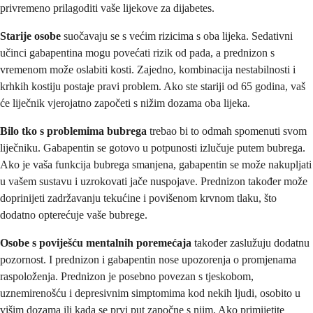
privremeno prilagoditi vaše lijekove za dijabetes.
Starije osobe
suočavaju se s većim rizicima s oba lijeka. Sedativni
učinci gabapentina mogu povećati rizik od pada, a prednizon s
vremenom može oslabiti kosti. Zajedno, kombinacija nestabilnosti i
krhkih kostiju postaje pravi problem. Ako ste stariji od 65 godina, vaš
će liječnik vjerojatno započeti s nižim dozama oba lijeka.
Bilo tko s problemima bubrega
trebao bi to odmah spomenuti svom
liječniku. Gabapentin se gotovo u potpunosti izlučuje putem bubrega.
Ako je vaša funkcija bubrega smanjena, gabapentin se može nakupljati
u vašem sustavu i uzrokovati jače nuspojave. Prednizon također može
doprinijeti zadržavanju tekućine i povišenom krvnom tlaku, što
dodatno opterećuje vaše bubrege.
Osobe s poviješću mentalnih poremećaja
također zaslužuju dodatnu
pozornost. I prednizon i gabapentin nose upozorenja o promjenama
raspoloženja. Prednizon je posebno povezan s tjeskobom,
uznemirenošću i depresivnim simptomima kod nekih ljudi, osobito u
višim dozama ili kada se prvi put započne s njim. Ako primijetite