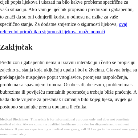
cijeli popis lijekova i ukazati na bilo kakve probleme specifične za
vašu situaciju. Ako vam je liječnik propisao i prednizon i gabapentin,
to znači da su oni odmjerili koristi u odnosu na rizike za vaše
specifično stanje. Za dodatne smjernice o sigurnosti lijekova,
ovaj
referentni priručnik o sigurnosti lijekova može pomoći
.
Zaključak
Prednizon i gabapentin nemaju izravnu interakciju i često se propisuju
zajedno za stanja koja uključuju upalu i bol u živcima. Glavna briga su
preklapajuće nuspojave poput vrtoglavice, promjena raspoloženja,
problema sa spavanjem i umora. Osobe s dijabetesom, problemima s
bubrezima ili poviješću mentalnih poremećaja trebaju bliže praćenje. A
kada dođe vrijeme za prestanak uzimanja bilo kojeg lijeka, uvijek ga
postupno smanjujte prema uputama liječnika.
Medical Disclaimer:
This article is for informational purposes only and does not constitute
medical advice. Always consult a qualified healthcare provider for diagnosis and treatment
decisions. If you are experiencing a medical emergency, call 911 or go to the nearest emergency
room immediately.