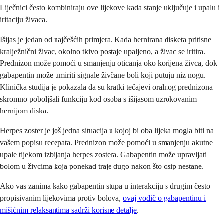
Liječnici često kombiniraju ove lijekove kada stanje uključuje i upalu i
iritaciju živaca.
Išijas je jedan od najčešćih primjera. Kada hernirana disketa pritisne
kralježnični živac, okolno tkivo postaje upaljeno, a živac se iritira.
Prednizon može pomoći u smanjenju oticanja oko korijena živca, dok
gabapentin može umiriti signale živčane boli koji putuju niz nogu.
Klinička studija je pokazala da su kratki tečajevi oralnog prednizona
skromno poboljšali funkciju kod osoba s išijasom uzrokovanim
hernijom diska.
Herpes zoster je još jedna situacija u kojoj bi oba lijeka mogla biti na
vašem popisu recepata. Prednizon može pomoći u smanjenju akutne
upale tijekom izbijanja herpes zostera. Gabapentin može upravljati
bolom u živcima koja ponekad traje dugo nakon što osip nestane.
Ako vas zanima kako gabapentin stupa u interakciju s drugim često
propisivanim lijekovima protiv bolova,
ovaj vodič o gabapentinu i
mišićnim relaksantima sadrži korisne detalje
.