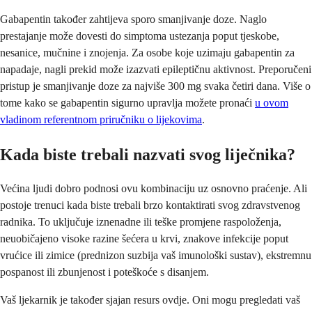
Gabapentin također zahtijeva sporo smanjivanje doze. Naglo
prestajanje može dovesti do simptoma ustezanja poput tjeskobe,
nesanice, mučnine i znojenja. Za osobe koje uzimaju gabapentin za
napadaje, nagli prekid može izazvati epileptičnu aktivnost. Preporučeni
pristup je smanjivanje doze za najviše 300 mg svaka četiri dana. Više o
tome kako se gabapentin sigurno upravlja možete pronaći
u ovom
vladinom referentnom priručniku o lijekovima
.
Kada biste trebali nazvati svog liječnika?
Većina ljudi dobro podnosi ovu kombinaciju uz osnovno praćenje. Ali
postoje trenuci kada biste trebali brzo kontaktirati svog zdravstvenog
radnika. To uključuje iznenadne ili teške promjene raspoloženja,
neuobičajeno visoke razine šećera u krvi, znakove infekcije poput
vrućice ili zimice (prednizon suzbija vaš imunološki sustav), ekstremnu
pospanost ili zbunjenost i poteškoće s disanjem.
Vaš ljekarnik je također sjajan resurs ovdje. Oni mogu pregledati vaš