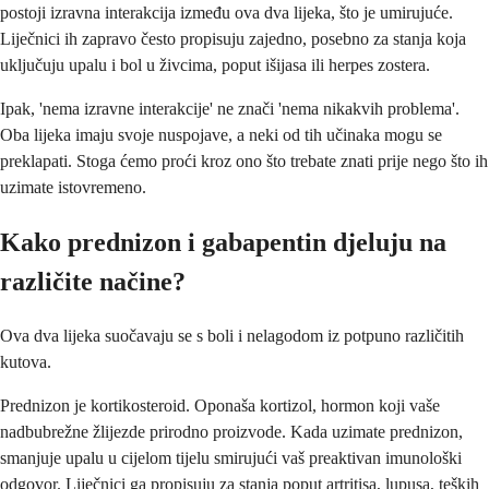
postoji izravna interakcija između ova dva lijeka, što je umirujuće.
Liječnici ih zapravo često propisuju zajedno, posebno za stanja koja
uključuju upalu i bol u živcima, poput išijasa ili herpes zostera.
Ipak, 'nema izravne interakcije' ne znači 'nema nikakvih problema'.
Oba lijeka imaju svoje nuspojave, a neki od tih učinaka mogu se
preklapati. Stoga ćemo proći kroz ono što trebate znati prije nego što ih
uzimate istovremeno.
Kako prednizon i gabapentin djeluju na
različite načine?
Ova dva lijeka suočavaju se s boli i nelagodom iz potpuno različitih
kutova.
Prednizon je kortikosteroid. Oponaša kortizol, hormon koji vaše
nadbubrežne žlijezde prirodno proizvode. Kada uzimate prednizon,
smanjuje upalu u cijelom tijelu smirujući vaš preaktivan imunološki
odgovor. Liječnici ga propisuju za stanja poput artritisa, lupusa, teških