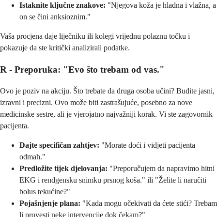
Istaknite ključne znakove:
"Njegova koža je hladna i vlažna, a
on se čini anksioznim."
Vaša procjena daje liječniku ili kolegi vrijednu polaznu točku i
pokazuje da ste kritički analizirali podatke.
R - Preporuka: "Evo što trebam od vas."
Ovo je poziv na akciju. Što trebate da druga osoba učini? Budite jasni,
izravni i precizni. Ovo može biti zastrašujuće, posebno za nove
medicinske sestre, ali je vjerojatno najvažniji korak. Vi ste zagovornik
pacijenta.
Dajte specifičan zahtjev:
"Morate doći i vidjeti pacijenta
odmah."
Predložite tijek djelovanja:
"Preporučujem da napravimo hitni
EKG i rendgensku snimku prsnog koša." ili "Želite li naručiti
bolus tekućine?"
Pojašnjenje plana:
"Kada mogu očekivati da ćete stići? Trebam
li provesti neke intervencije dok čekam?"