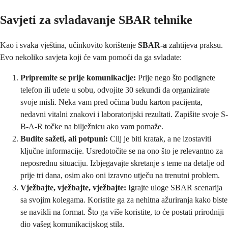
Savjeti za svladavanje SBAR tehnike
Kao i svaka vještina, učinkovito korištenje
SBAR-a
zahtijeva praksu.
Evo nekoliko savjeta koji će vam pomoći da ga svladate:
Pripremite se prije komunikacije:
Prije nego što podignete
telefon ili uđete u sobu, odvojite 30 sekundi da organizirate
svoje misli. Neka vam pred očima budu karton pacijenta,
nedavni vitalni znakovi i laboratorijski rezultati. Zapišite svoje S-
B-A-R točke na bilježnicu ako vam pomaže.
Budite sažeti, ali potpuni:
Cilj je biti kratak, a ne izostaviti
ključne informacije. Usredotočite se na ono što je relevantno za
neposrednu situaciju. Izbjegavajte skretanje s teme na detalje od
prije tri dana, osim ako oni izravno utječu na trenutni problem.
Vježbajte, vježbajte, vježbajte:
Igrajte uloge SBAR scenarija
sa svojim kolegama. Koristite ga za nehitna ažuriranja kako biste
se navikli na format. Što ga više koristite, to će postati prirodniji
dio vašeg komunikacijskog stila.