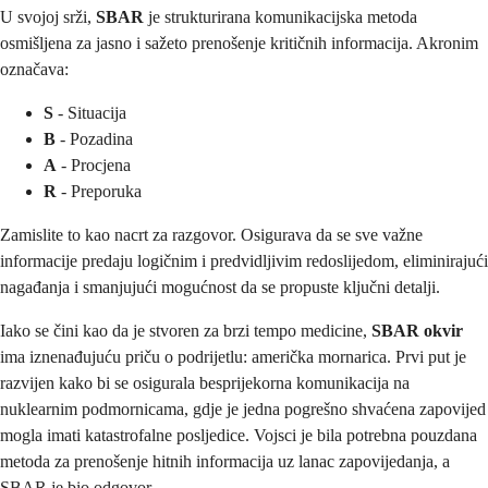
U svojoj srži,
SBAR
je strukturirana komunikacijska metoda
osmišljena za jasno i sažeto prenošenje kritičnih informacija. Akronim
označava:
S
- Situacija
B
- Pozadina
A
- Procjena
R
- Preporuka
Zamislite to kao nacrt za razgovor. Osigurava da se sve važne
informacije predaju logičnim i predvidljivim redoslijedom, eliminirajući
nagađanja i smanjujući mogućnost da se propuste ključni detalji.
Iako se čini kao da je stvoren za brzi tempo medicine,
SBAR okvir
ima iznenađujuću priču o podrijetlu: američka mornarica. Prvi put je
razvijen kako bi se osigurala besprijekorna komunikacija na
nuklearnim podmornicama, gdje je jedna pogrešno shvaćena zapovijed
mogla imati katastrofalne posljedice. Vojsci je bila potrebna pouzdana
metoda za prenošenje hitnih informacija uz lanac zapovijedanja, a
SBAR je bio odgovor.