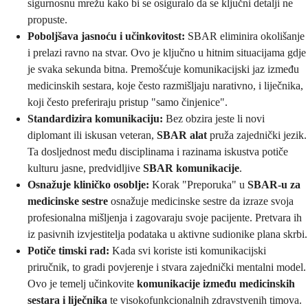
sigurnosnu mrežu kako bi se osiguralo da se ključni detalji ne
propuste.
Poboljšava jasnoću i učinkovitost:
SBAR eliminira okolišanje
i prelazi ravno na stvar. Ovo je ključno u hitnim situacijama gdje
je svaka sekunda bitna. Premošćuje komunikacijski jaz između
medicinskih sestara, koje često razmišljaju narativno, i liječnika,
koji često preferiraju pristup "samo činjenice".
Standardizira komunikaciju:
Bez obzira jeste li novi
diplomant ili iskusan veteran,
SBAR alat
pruža zajednički jezik.
Ta dosljednost među disciplinama i razinama iskustva potiče
kulturu jasne, predvidljive
SBAR komunikacije
.
Osnažuje kliničko osoblje:
Korak "Preporuka" u
SBAR-u za
medicinske sestre
osnažuje medicinske sestre da izraze svoja
profesionalna mišljenja i zagovaraju svoje pacijente. Pretvara ih
iz pasivnih izvjestitelja podataka u aktivne sudionike plana skrbi.
Potiče timski rad:
Kada svi koriste isti komunikacijski
priručnik, to gradi povjerenje i stvara zajednički mentalni model.
Ovo je temelj učinkovite
komunikacije između medicinskih
sestara i liječnika
te visokofunkcionalnih zdravstvenih timova.