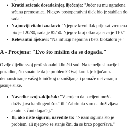
Kratki sažetak dosadašnjeg liječenja:
"Jučer su mu ugrađena
srčana premosnica. Njegov postoperativni tijek bio je stabilan do
sada."
Najnoviji vitalni znakovi:
"Njegov krvni tlak prije sat vremena
bio je 120/80; sada je 85/50. Njegov broj otkucaja srca je 110."
Relevantni lijekovi:
"Na infuziji heparina i beta-blokatoru je."
A - Procjena: "Evo što mislim da se događa."
Ovdje dijelite svoj profesionalni klinički sud. Na temelju situacije i
pozadine, što smatrate da je problem? Ovaj korak je ključan za
demonstriranje vašeg kliničkog razmišljanja i pomaže u stvaranju
jasnije slike.
Navedite svoj zaključak:
"Vjerujem da pacijent možda
doživljava kardiogeni šok" ili "Zabrinuta sam da doživljava
akutni srčani događaj."
Ili, ako niste sigurni, navedite to:
"Nisam sigurna što je
problem, ali njegovo se stanje čini da se brzo pogoršava."