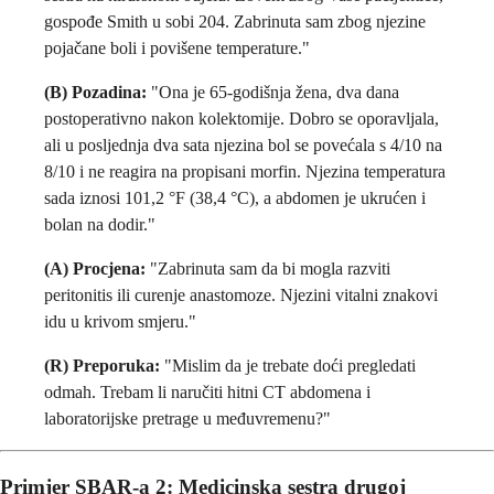
gospođe Smith u sobi 204. Zabrinuta sam zbog njezine
pojačane boli i povišene temperature."
(B) Pozadina:
"Ona je 65-godišnja žena, dva dana
postoperativno nakon kolektomije. Dobro se oporavljala,
ali u posljednja dva sata njezina bol se povećala s 4/10 na
8/10 i ne reagira na propisani morfin. Njezina temperatura
sada iznosi 101,2 °F (38,4 °C), a abdomen je ukrućen i
bolan na dodir."
(A) Procjena:
"Zabrinuta sam da bi mogla razviti
peritonitis ili curenje anastomoze. Njezini vitalni znakovi
idu u krivom smjeru."
(R) Preporuka:
"Mislim da je trebate doći pregledati
odmah. Trebam li naručiti hitni CT abdomena i
laboratorijske pretrage u međuvremenu?"
Primjer SBAR-a
2: Medicinska sestra drugoj