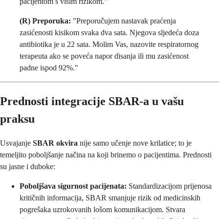
pacijentom s višim rizikom."
(R) Preporuka:
"Preporučujem nastavak praćenja
zasićenosti kisikom svaka dva sata. Njegova sljedeća doza
antibiotika je u 22 sata. Molim Vas, nazovite respiratornog
terapeuta ako se poveća napor disanja ili mu zasićenost
padne ispod 92%."
Prednosti integracije SBAR-a u vašu
praksu
Usvajanje
SBAR okvira
nije samo učenje nove krilatice; to je
temeljito poboljšanje načina na koji brinemo o pacijentima. Prednosti
su jasne i duboke:
Poboljšava sigurnost pacijenata:
Standardizacijom prijenosa
kritičnih informacija, SBAR smanjuje rizik od medicinskih
pogrešaka uzrokovanih lošom komunikacijom. Stvara