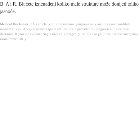
B, A i R. Bit ćete iznenađeni koliko malo strukture može donijeti toliko
jasnoće.
Medical Disclaimer:
This article is for informational purposes only and does not constitute
medical advice. Always consult a qualified healthcare provider for diagnosis and treatment
decisions. If you are experiencing a medical emergency, call 911 or go to the nearest emergency
room immediately.