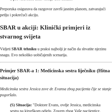
Preporuka osigurava da razgovor završi jasnim planom, zatvarajući
petlju i pokrećući akciju.
SBAR u akciji: Klinički primjeri iz
stvarnog svijeta
Vidjeti
SBAR tehniku
u praksi najbolji je način da shvatite njezinu
snagu. Evo nekoliko uobičajenih scenarija.
Primjer SBAR-a
1: Medicinska sestra liječniku (Hitna
situacija)
Medicinska sestra Jessica zove dr. Evansa zbog pacijenta čije se stanje
pogoršalo.
(S) Situacija:
"Doktore Evans, ovdje Jessica, medicinska
sestra na kirurškom odjelu. Zovem zbog Vaše pacijentice,