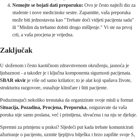
Nemojte se bojati dati preporuku:
Ovo je često najteži dio za
studente i nove medicinske sestre. Zapamtite, vaša preporuka
može biti jednostavna kao "Trebate doći vidjeti pacijenta sada"
ili "Mislim da trebamo dobiti drugo mišljenje." Vi ste na prvoj
crti, a vaša procjena je vrijedna.
Zaključak
U složenom i često kaotičnom zdravstvenom okruženju, jasnoća je
ljubaznost - a također je i ključna komponenta sigurnosti pacijenata.
SBAR okvir
je više od samo krilatice; to je alat koji spašava živote,
strukturira razgovore, osnažuje kliničare i štiti pacijente.
Poduzimajući nekoliko trenutaka da organizirate svoje misli u format
Situacija, Pozadina, Procjena, Preporuka
, osiguravate da vaša
poruka nije samo poslana, već i primljena, shvaćena i na nju se djeluje.
Spremni za primjenu u praksi? Sljedeći put kada trebate komunicirati
ažuriranje o pacijentu, uzmite ljepljivu bilješku i brzo zapišite svoje S,