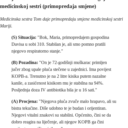
medicinskoj sestri (primopredaja smjene)
Medicinska sestra Tom daje primopredaju smjene medicinskoj sestri
Mariji.
(S) Situacija:
"Bok, Maria, primopredajem gospodina
Davisa u sobi 310. Stabilan je, ali smo pomno pratili
njegovo respiratorno stanje."
(B) Pozadina:
"On je 72-godišnji muškarac primljen
jučer zbog upale pluća stečene u zajednici. Ima povijest
KOPB-a. Trenutno je na 2 litre kisika putem nazalne
kanile, a zasićenost kisikom mu je stabilna na 94%.
Posljednja doza IV antibiotika bila je u 16 sati."
(A) Procjena:
"Njegova pluća zvuče malo hrapavo, ali su
bistra tekućine. Diše udobno te je budan i orijentiran.
Njegovi vitalni znakovi su stabilni. Općenito, čini se da
dobro reagira na liječenje, ali njegov KOPB ga čini