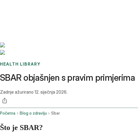
Benchmarks
Stories
FAQ
Sign up / Log in
HEALTH LIBRARY
SBAR objašnjen s pravim primjerima
Zadnje ažurirano
12. siječnja 2026.
Početna
Blog o zdravlju
Sbar
Što je SBAR?