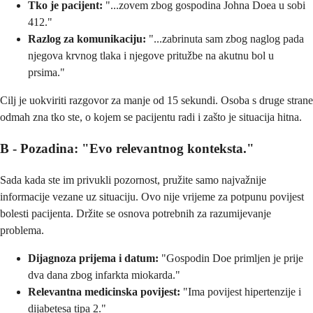
Tko je pacijent:
"...zovem zbog gospodina Johna Doea u sobi
412."
Razlog za komunikaciju:
"...zabrinuta sam zbog naglog pada
njegova krvnog tlaka i njegove pritužbe na akutnu bol u
prsima."
Cilj je uokviriti razgovor za manje od 15 sekundi. Osoba s druge strane
odmah zna tko ste, o kojem se pacijentu radi i zašto je situacija hitna.
B - Pozadina: "Evo relevantnog konteksta."
Sada kada ste im privukli pozornost, pružite samo najvažnije
informacije vezane uz situaciju. Ovo nije vrijeme za potpunu povijest
bolesti pacijenta. Držite se osnova potrebnih za razumijevanje
problema.
Dijagnoza prijema i datum:
"Gospodin Doe primljen je prije
dva dana zbog infarkta miokarda."
Relevantna medicinska povijest:
"Ima povijest hipertenzije i
dijabetesa tipa 2."