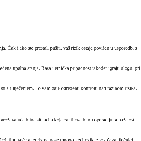
 Čak i ako ste prestali pušiti, vaš rizik ostaje povišen u usporedbi s
đena upalna stanja. Rasa i etnička pripadnost također igraju ulogu, pri
stila i liječenjem. To vam daje određenu kontrolu nad razinom rizika.
ožavajuća hitna situacija koja zahtijeva hitnu operaciju, a nažalost,
Međutim, veće aneurizme nose mnogo veći rizik, zbog čega liječnici