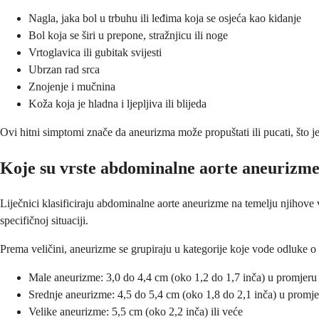
Nagla, jaka bol u trbuhu ili leđima koja se osjeća kao kidanje
Bol koja se širi u prepone, stražnjicu ili noge
Vrtoglavica ili gubitak svijesti
Ubrzan rad srca
Znojenje i mučnina
Koža koja je hladna i ljepljiva ili blijeda
Ovi hitni simptomi znače da aneurizma može propuštati ili pucati, što 
Koje su vrste abdominalne aorte aneurizm
Liječnici klasificiraju abdominalne aorte aneurizme na temelju njihove
specifičnoj situaciji.
Prema veličini, aneurizme se grupiraju u kategorije koje vode odluke o 
Male aneurizme: 3,0 do 4,4 cm (oko 1,2 do 1,7 inča) u promjeru
Srednje aneurizme: 4,5 do 5,4 cm (oko 1,8 do 2,1 inča) u promj
Velike aneurizme: 5,5 cm (oko 2,2 inča) ili veće