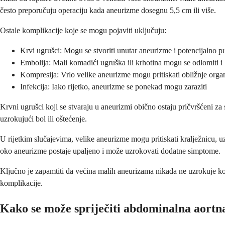
često preporučuju operaciju kada aneurizme dosegnu 5,5 cm ili više.
Ostale komplikacije koje se mogu pojaviti uključuju:
Krvi ugrušci: Mogu se stvoriti unutar aneurizme i potencijalno put
Embolija: Mali komadići ugruška ili krhotina mogu se odlomiti i b
Kompresija: Vrlo velike aneurizme mogu pritiskati obližnje organe
Infekcija: Iako rijetko, aneurizme se ponekad mogu zaraziti
Krvni ugrušci koji se stvaraju u aneurizmi obično ostaju pričvršćeni z
uzrokujući bol ili oštećenje.
U rijetkim slučajevima, velike aneurizme mogu pritiskati kralježnicu, 
oko aneurizme postaje upaljeno i može uzrokovati dodatne simptome.
Ključno je zapamtiti da većina malih aneurizama nikada ne uzrokuje kom
komplikacije.
Kako se može spriječiti abdominalna aort