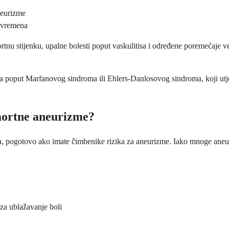
neurizme
m vremena
ortnu stijenku, upalne bolesti poput vaskulitisa i određene poremećaje 
poput Marfanovog sindroma ili Ehlers-Danlosovog sindroma, koji utječu 
 aortne aneurizme?
leđima, pogotovo ako imate čimbenike rizika za aneurizme. Iako mnoge an
za ublažavanje boli