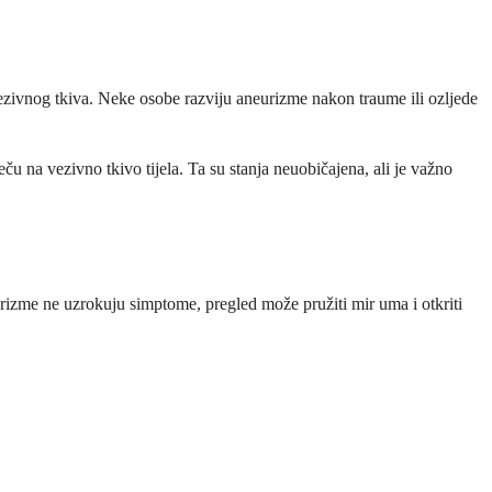
vezivnog tkiva. Neke osobe razviju aneurizme nakon traume ili ozljede
na vezivno tkivo tijela. Ta su stanja neuobičajena, ali je važno
eurizme ne uzrokuju simptome, pregled može pružiti mir uma i otkriti