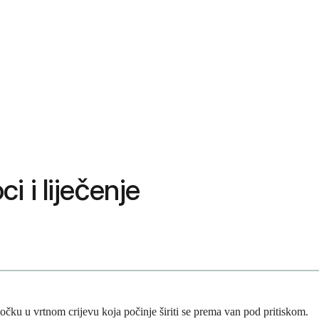
 i liječenje
točku u vrtnom crijevu koja počinje širiti se prema van pod pritiskom.