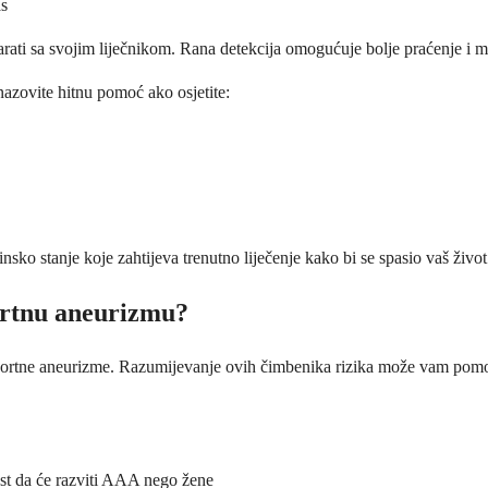
as
rati sa svojim liječnikom. Rana detekcija omogućuje bolje praćenje i m
zovite hitnu pomoć ako osjetite:
ko stanje koje zahtijeva trenutno liječenje kako bi se spasio vaš život
ortnu aneurizmu?
tne aneurizme. Razumijevanje ovih čimbenika rizika može vam pomoći, v
ost da će razviti AAA nego žene