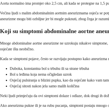
Aorta normalno ima promjer oko 2,5 cm, ali kada se protegne na 1,5 puta
Većina ljudi s malim abdominalnim aortnim aneurizmama osjeća se potp
aneurizme mogu biti ozbiljne jer bi mogle puknuti, zbog čega je razumi
Koji su simptomi abdominalne aortne aneu
Mnoge abdominalne aortne aneurizme ne uzrokuju nikakve simptome, p
osjećate išta neobično.
Kada se simptomi pojave, često se razvijaju postupno kako aneurizma r
Duboka, konstantna bol u trbuhu ili sa strane trbuha
Bol u leđima koja nema očigledan uzrok
Osjećaj pulsiranja u blizini pupka, kao da osjećate kako vam tam
Osjećaj sitosti nakon jela samo malih količina
Neki ljudi primjećuju da ovi simptomi dolaze i odlaze, dok drugi ih dož
Ako aneurizma pukne ili je na rubu pucanja, simptomi postaju mnogo ozb