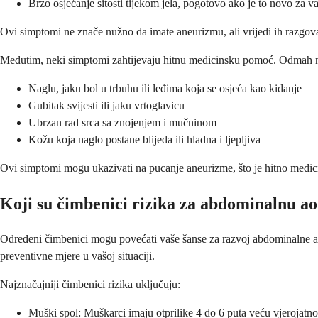
Brzo osjećanje sitosti tijekom jela, pogotovo ako je to novo za v
Ovi simptomi ne znače nužno da imate aneurizmu, ali vrijedi ih razgova
Međutim, neki simptomi zahtijevaju hitnu medicinsku pomoć. Odmah na
Naglu, jaku bol u trbuhu ili leđima koja se osjeća kao kidanje
Gubitak svijesti ili jaku vrtoglavicu
Ubrzan rad srca sa znojenjem i mučninom
Kožu koja naglo postane blijeda ili hladna i ljepljiva
Ovi simptomi mogu ukazivati na pucanje aneurizme, što je hitno medicins
Koji su čimbenici rizika za abdominalnu a
Određeni čimbenici mogu povećati vaše šanse za razvoj abdominalne aor
preventivne mjere u vašoj situaciji.
Najznačajniji čimbenici rizika uključuju:
Muški spol: Muškarci imaju otprilike 4 do 6 puta veću vjerojatn