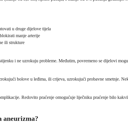
ovati u druge dijelove tijela
lokirati manje arterije
 ili strukture
a stijenku i ne uzrokuju probleme. Međutim, povremeno se dijelovi mogu 
uzrokujući bolove u leđima, ili crijeva, uzrokujući probavne smetnje. 
plikacije. Redovito praćenje omogućuje liječniku praćenje bilo kakvih 
na aneurizma?