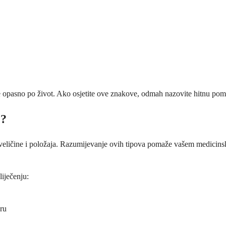
je opasno po život. Ako osjetite ove znakove, odmah nazovite hitnu pom
e?
 veličine i položaja. Razumijevanje ovih tipova pomaže vašem medicinsk
liječenju:
eru