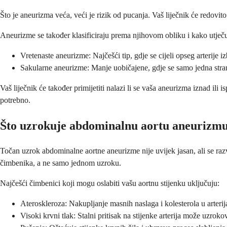
Što je aneurizma veća, veći je rizik od pucanja. Vaš liječnik će redovit
Aneurizme se također klasificiraju prema njihovom obliku i kako utječu 
Vretenaste aneurizme: Najčešći tip, gdje se cijeli opseg arterije
Sakularne aneurizme: Manje uobičajene, gdje se samo jedna strana 
Vaš liječnik će također primijetiti nalazi li se vaša aneurizma iznad ili 
potrebno.
Što uzrokuje abdominalnu aortu aneurizm
Točan uzrok abdominalne aortne aneurizme nije uvijek jasan, ali se razv
čimbenika, a ne samo jednom uzroku.
Najčešći čimbenici koji mogu oslabiti vašu aortnu stijenku uključuju:
Ateroskleroza: Nakupljanje masnih naslaga i kolesterola u arterij
Visoki krvni tlak: Stalni pritisak na stijenke arterija može uzrokov