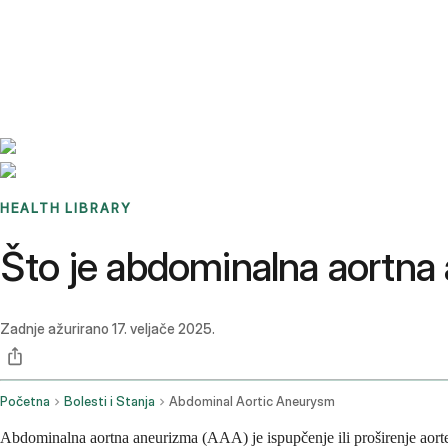
Benchmarks
Stories
FAQ
Sign up / Log in
HEALTH LIBRARY
Što je abdominalna aortna 
Zadnje ažurirano
17. veljače 2025.
Početna
Bolesti i Stanja
Abdominal Aortic Aneurysm
Abdominalna aortna aneurizma (AAA) je ispupčenje ili proširenje aorte, 