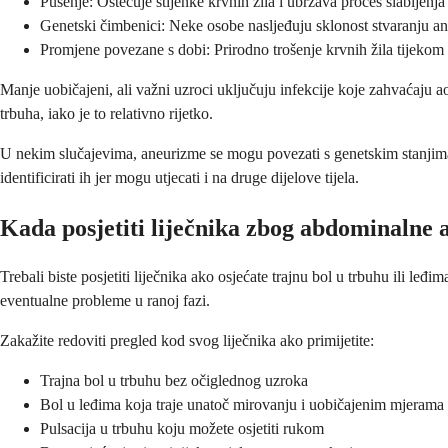
Pušenje: Oštećuje stijenke krvnih žila i ubrzava proces slabljenja
Genetski čimbenici: Neke osobe nasljeđuju sklonost stvaranju a
Promjene povezane s dobi: Prirodno trošenje krvnih žila tijeko
Manje uobičajeni, ali važni uzroci uključuju infekcije koje zahvaćaju a
trbuha, iako je to relativno rijetko.
U nekim slučajevima, aneurizme se mogu povezati s genetskim stanjima 
identificirati ih jer mogu utjecati i na druge dijelove tijela.
Kada posjetiti liječnika zbog abdominalne
Trebali biste posjetiti liječnika ako osjećate trajnu bol u trbuhu ili 
eventualne probleme u ranoj fazi.
Zakažite redoviti pregled kod svog liječnika ako primijetite:
Trajna bol u trbuhu bez očiglednog uzroka
Bol u leđima koja traje unatoč mirovanju i uobičajenim mjerama 
Pulsacija u trbuhu koju možete osjetiti rukom