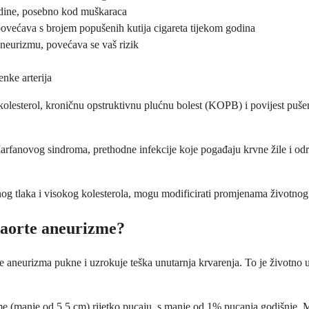
odine, posebno kod muškaraca
 povećava s brojem popušenih kutija cigareta tijekom godina
o aneurizmu, povećava se vaš rizik
enke arterija
lesterol, kroničnu opstruktivnu plućnu bolest (KOPB) i povijest pušenja.
arfanovog sindroma, prethodne infekcije koje pogađaju krvne žile i odre
nog tlaka i visokog kolesterola, mogu modificirati promjenama životnog 
 aorte aneurizme?
 aneurizma pukne i uzrokuje teška unutarnja krvarenja. To je životno ugr
zme (manje od 5,5 cm) rijetko pucaju, s manje od 1% pucanja godišnje. 