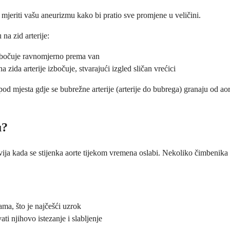
o mjeriti vašu aneurizmu kako bi pratio sve promjene u veličini.
na zid arterije:
 izbočuje ravnomjerno prema van
zida arterije izbočuje, stvarajući izgled sličan vrećici
ispod mjesta gdje se bubrežne arterije (arterije do bubrega) granaju od ao
u?
ija kada se stijenka aorte tijekom vremena oslabi. Nekoliko čimbenika m
ama, što je najčešći uzrok
ati njihovo istezanje i slabljenje