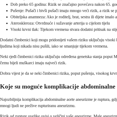
Dob preko 65 godina: Rizik se značajno povećava nakon 65. g
Pušenje: Pušači i bivši pušači imaju mnogo veći rizik, a rizik se
Obiteljska anamneza: Ako je roditelj, brat, sestra ili dijete imal
Ateroskleroza: Otvrdnuće i sužavanje arterija u cijelom tijelu
Visoki krvni tlak: Tijekom vremena stvara dodatni pritisak na stij
Dodatni čimbenici koji mogu pridonijeti vašem riziku uključuju visoki ko
ljudima koji nikada nisu pušili, iako se smanjuje tijekom vremena.
Neki rjeđi čimbenici rizika uključuju određena genetska stanja poput M
čemu bijeli muškarci imaju najveći rizik.
Dobra vijest je da se neki čimbenici rizika, poput pušenja, visokog krv
Koje su moguće komplikacije abdominalne
Najozbiljnija komplikacija abdominalne aorte aneurizme je ruptura, gdje
mnogi ljudi ne prežive rupturiranu aneurizmu.
Rizik od rupture uvelike ovisi o veličini vaše aneurizme. Male aneuri