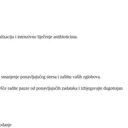
lizaciju i intenzivno liječenje antibioticima.
 smanjenje ponavljajućeg stresa i zaštitu vaših zglobova.
češće radite pauze od ponavljajućih zadataka i izbjegavajte dugotrajan
hodanje