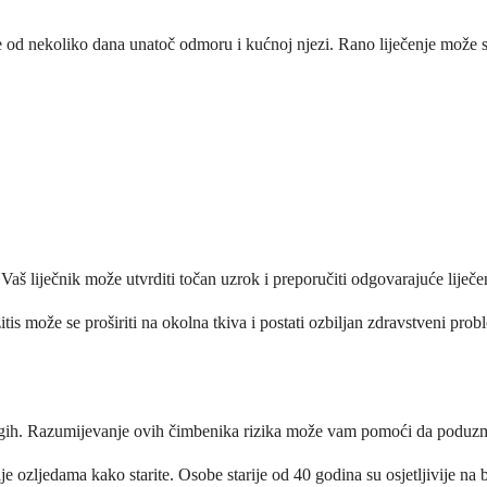
je od nekoliko dana unatoč odmoru i kućnoj njezi. Rano liječenje može sp
Vaš liječnik može utvrditi točan uzrok i preporučiti odgovarajuće liječe
is može se proširiti na okolna tkiva i postati ozbiljan zdravstveni prob
rugih. Razumijevanje ovih čimbenika rizika može vam pomoći da poduzm
je ozljedama kako starite. Osobe starije od 40 godina su osjetljivije na b