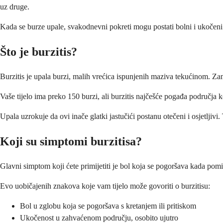
uz druge.
Kada se burze upale, svakodnevni pokreti mogu postati bolni i ukočeni. 
Što je burzitis?
Burzitis je upala burzi, malih vrećica ispunjenih maziva tekućinom. Zami
Vaše tijelo ima preko 150 burzi, ali burzitis najčešće pogađa područja k
Upala uzrokuje da ovi inače glatki jastučići postanu otečeni i osjetljiv
Koji su simptomi burzitisa?
Glavni simptom koji ćete primijetiti je bol koja se pogoršava kada pom
Evo uobičajenih znakova koje vam tijelo može govoriti o burzitisu:
Bol u zglobu koja se pogoršava s kretanjem ili pritiskom
Ukočenost u zahvaćenom području, osobito ujutro