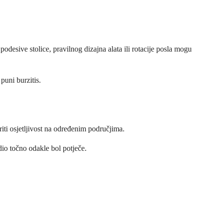
esive stolice, pravilnog dizajna alata ili rotacije posla mogu
puni burzitis.
eriti osjetljivost na određenim područjima.
rdio točno odakle bol potječe.