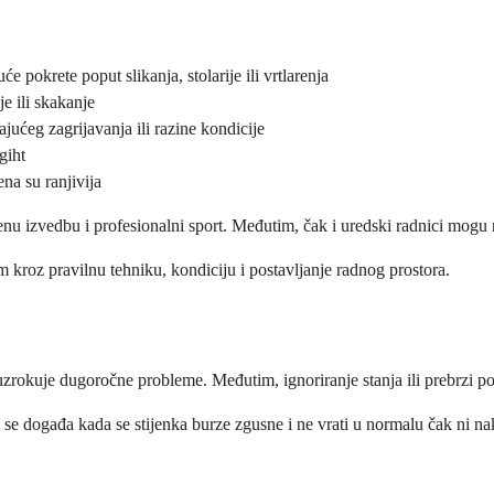
e pokrete poput slikanja, stolarije ili vrtlarenja
e ili skakanje
jućeg zagrijavanja ili razine kondicije
giht
ena su ranjivija
nu izvedbu i profesionalni sport. Međutim, čak i uredski radnici mogu r
kroz pravilnu tehniku, kondiciju i postavljanje radnog prostora.
ne uzrokuje dugoročne probleme. Međutim, ignoriranje stanja ili prebrzi
o se događa kada se stijenka burze zgusne i ne vrati u normalu čak ni na