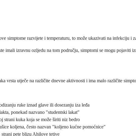
ove simptome razvijete i temperaturu, to može ukazivati na infekciju i 
ste imali izravnu ozljedu na tom području, simptomi se mogu pojaviti i
a vrsta utječe na različite dnevne aktivnosti i ima malo različite simpt
dizanju ruke iznad glave ili dosezanju iza leđa
lakta, ponekad nazvano "studentski lakat"
 strani kuka koja se može širiti niz bedro
ašice koljena, često nazvan "koljeno kućne pomoćnice"
 strani pete blizu Ahilove tetive