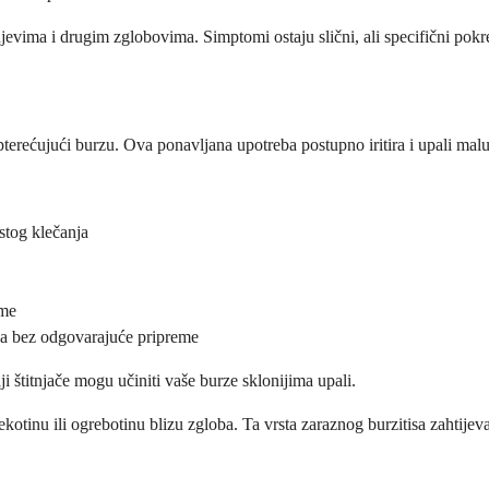
vima i drugim zglobovima. Simptomi ostaju slični, ali specifični pokret
opterećujući burzu. Ova ponavljana upotreba postupno iritira i upali malu
stog klečanja
eme
ja bez odgovarajuće pripreme
ji štitnjače mogu učiniti vaše burze sklonijima upali.
otinu ili ogrebotinu blizu zgloba. Ta vrsta zaraznog burzitisa zahtijeva 