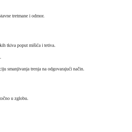
stavne tretmane i odmor.
ih tkiva poput mišića i tetiva.
.
kciju smanjivanja trenja na odgovarajući način.
 točno u zglobu.