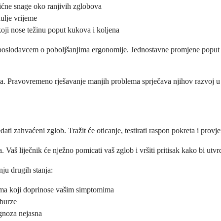
ićne snage oko ranjivih zglobova
ulje vrijeme
ji nose težinu poput kukova i koljena
poslodavcem o poboljšanjima ergonomije. Jednostavne promjene poput pod
ima. Pravovremeno rješavanje manjih problema sprječava njihov razvoj u 
dati zahvaćeni zglob. Tražit će oticanje, testirati raspon pokreta i provj
. Vaš liječnik će nježno pomicati vaš zglob i vršiti pritisak kako bi utv
ju drugih stanja:
ima koji doprinose vašim simptomima
 burze
agnoza nejasna