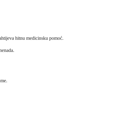
zahtijeva hitnu medicinsku pomoć.
znenada.
ome.