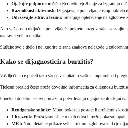
Ojačajte potporne mišiće:
Redovito vježbanje za izgradnju miš
Raznolikost aktivnosti:
Izbjegavajte ponavljanje istog pokreta d
Održavajte zdravu težinu:
Smanjuje opterećenje na zglobove ko
Ako vaš posao uključuje ponavljajuće pokrete, razgovarajte sa svojim 
napraviti veliku razliku.
Slušajte svoje tijelo i ne ignorirajte rane znakove nelagode u zglobov
Kako se dijagnosticira burzitis?
Vaš liječnik će početi tako što će vas pitati o vašim simptomima i pregle
Tjelesni pregled često pruža dovoljno informacija za dijagnozu burzitisa
Ponekad dodatni testovi pomažu u potvrđivanju dijagnoze ili isključivan
Rendgenske snimke:
Mogu pokazati postoje li problemi s kost
Ultrazvuk:
Pruža jasne slike mekih tkiva i može pokazati upalu
MRI:
Nudi detaljne prikaze svih struktura zglobova kada je dij