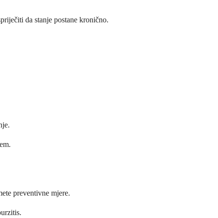
riječiti da stanje postane kronično.
nje.
lem.
ete preventivne mjere.
urzitis.