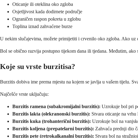
Oticanje ili oteklina oko zgloba
Osjetljivost kada dodirnete područje
Ograničen raspon pokreta u zglobu
Toplina iznad zahvaćene burze
U nekim slučajevima, možete primijetiti i crvenilo oko zgloba. Ako uz 
Bol se obično razvija postupno tijekom dana ili tjedana. Međutim, ako 
Koje su vrste burzitisa?
Burzitis dobiva ime prema mjestu na kojem se javlja u vašem tijelu. Svak
Najčešće vrste uključuju:
Burzitis ramena (subakromijalni burzitis):
Uzrokuje bol pri po
Burzitis lakta (olekranonski burzitis):
Stvara oticanje na vrhu 
Burzitis kuka (trohanterični burzitis):
Uzrokuje bol na vanjskoj
Burzitis koljena (prepatelarni burzitis):
Zahvaća prednji dio č
Burzitis pete (retrokalkanalni burzitis):
Stvara bol na stražnjoj