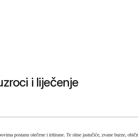
zroci i liječenje
ovima postanu otečene i iritirane. Te sitne jastučiće, zvane burze, obi