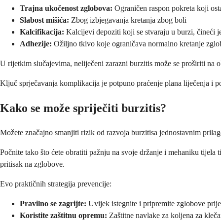
Trajna ukočenost zglobova:
Ograničen raspon pokreta koji ostaj
Slabost mišića:
Zbog izbjegavanja kretanja zbog boli
Kalcifikacija:
Kalcijevi depoziti koji se stvaraju u burzi, čineći 
Adhezije:
Ožiljno tkivo koje ograničava normalno kretanje zglo
U rijetkim slučajevima, neliječeni zarazni burzitis može se proširiti na o
Ključ sprječavanja komplikacija je potpuno praćenje plana liječenja i p
Kako se može spriječiti burzitis?
Možete značajno smanjiti rizik od razvoja burzitisa jednostavnim prilag
Počnite tako što ćete obratiti pažnju na svoje držanje i mehaniku tijela
pritisak na zglobove.
Evo praktičnih strategija prevencije:
Pravilno se zagrijte:
Uvijek istegnite i pripremite zglobove prije 
Koristite zaštitnu opremu:
Zaštitne navlake za koljena za kleča