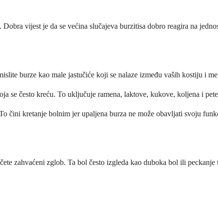
Dobra vijest je da se većina slučajeva burzitisa dobro reagira na jedno
slite burze kao male jastučiće koji se nalaze između vaših kostiju i mek
oja se često kreću. To uključuje ramena, laktove, kukove, koljena i pete
i. To čini kretanje bolnim jer upaljena burza ne može obavljati svoju fun
ičete zahvaćeni zglob. Ta bol često izgleda kao duboka bol ili peckanje