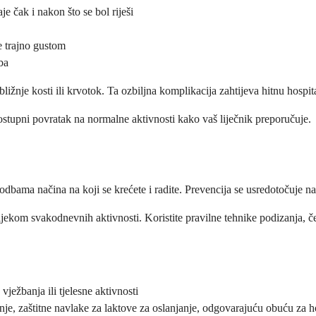
e čak i nakon što se bol riješi
je trajno gustom
ba
bližnje kosti ili krvotok. Ta ozbiljna komplikacija zahtijeva hitnu hospita
ostupni povratak na normalne aktivnosti kako vaš liječnik preporučuje.
odbama načina na koji se krećete i radite. Prevencija se usredotočuje na
 tijekom svakodnevnih aktivnosti. Koristite pravilne tehnike podizanja, 
vježbanja ili tjelesne aktivnosti
nje, zaštitne navlake za laktove za oslanjanje, odgovarajuću obuću za 