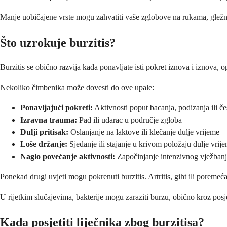
Manje uobičajene vrste mogu zahvatiti vaše zglobove na rukama, gležnje
Što uzrokuje burzitis?
Burzitis se obično razvija kada ponavljate isti pokret iznova i iznova, 
Nekoliko čimbenika može dovesti do ove upale:
Ponavljajući pokreti:
Aktivnosti poput bacanja, podizanja ili če
Izravna trauma:
Pad ili udarac u područje zgloba
Dulji pritisak:
Oslanjanje na laktove ili klečanje dulje vrijeme
Loše držanje:
Sjedanje ili stajanje u krivom položaju dulje vrij
Naglo povećanje aktivnosti:
Započinjanje intenzivnog vježban
Ponekad drugi uvjeti mogu pokrenuti burzitis. Artritis, giht ili poremeća
U rijetkim slučajevima, bakterije mogu zaraziti burzu, obično kroz posjek
Kada posjetiti liječnika zbog burzitisa?