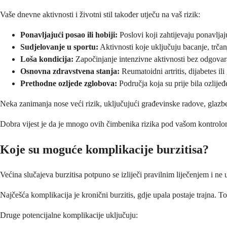
Vaše dnevne aktivnosti i životni stil također utječu na vaš rizik:
Ponavljajući posao ili hobiji:
Poslovi koji zahtijevaju ponavljajuć
Sudjelovanje u sportu:
Aktivnosti koje uključuju bacanje, trčanj
Loša kondicija:
Započinjanje intenzivne aktivnosti bez odgovara
Osnovna zdravstvena stanja:
Reumatoidni artritis, dijabetes ili 
Prethodne ozljede zglobova:
Područja koja su prije bila ozlijeđ
Neka zanimanja nose veći rizik, uključujući građevinske radove, glazbe
Dobra vijest je da je mnogo ovih čimbenika rizika pod vašom kontrolom 
Koje su moguće komplikacije burzitisa?
Većina slučajeva burzitisa potpuno se izliječi pravilnim liječenjem i 
Najčešća komplikacija je kronični burzitis, gdje upala postaje trajna. T
Druge potencijalne komplikacije uključuju: