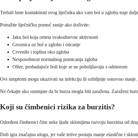
Trebali biste kontaktirati svog liječnika ako vam bol u zglobu traje dul
Potražite liječničku pomoć ranije ako doživite:
Jaku bol koja ometa svakodnevne aktivnosti
Groznica uz bol u zglobu i oticanje
Crvenilo i toplina oko zgloba
Nesposobnost normalnog pomicanja zgloba
Oštre, probadajuće boli koje se ne poboljšavaju s odmorom
Ovi simptomi mogu ukazivati na infekciju ili ozbiljnije osnovno stanje. 
Ne čekajte ako sumnjate da bi burza mogla biti zaražena. Zaraženi burzit
Koji su čimbenici rizika za burzitis?
Određeni čimbenici čine neke ljude sklonijima razvoju burzitisa od d
Dob igra značajnu ulogu, jer vaše tetive postaju manje elastične i skloni