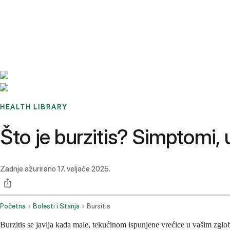
Benchmarks
Stories
FAQ
Sign up / Log in
HEALTH LIBRARY
Što je burzitis? Simptomi, u
Zadnje ažurirano
17. veljače 2025.
Početna
Bolesti i Stanja
Bursitis
Burzitis se javlja kada male, tekućinom ispunjene vrećice u vašim zglob