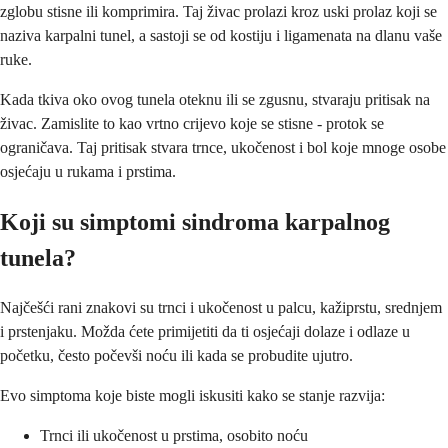
zglobu stisne ili komprimira. Taj živac prolazi kroz uski prolaz koji se
naziva karpalni tunel, a sastoji se od kostiju i ligamenata na dlanu vaše
ruke.
Kada tkiva oko ovog tunela oteknu ili se zgusnu, stvaraju pritisak na
živac. Zamislite to kao vrtno crijevo koje se stisne - protok se
ograničava. Taj pritisak stvara trnce, ukočenost i bol koje mnoge osobe
osjećaju u rukama i prstima.
Koji su simptomi sindroma karpalnog
tunela?
Najčešći rani znakovi su trnci i ukočenost u palcu, kažiprstu, srednjem
i prstenjaku. Možda ćete primijetiti da ti osjećaji dolaze i odlaze u
početku, često počevši noću ili kada se probudite ujutro.
Evo simptoma koje biste mogli iskusiti kako se stanje razvija:
Trnci ili ukočenost u prstima, osobito noću