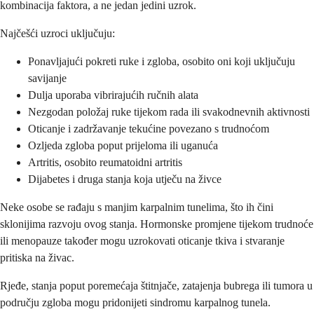
kombinacija faktora, a ne jedan jedini uzrok.
Najčešći uzroci uključuju:
Ponavljajući pokreti ruke i zgloba, osobito oni koji uključuju
savijanje
Dulja uporaba vibrirajućih ručnih alata
Nezgodan položaj ruke tijekom rada ili svakodnevnih aktivnosti
Oticanje i zadržavanje tekućine povezano s trudnoćom
Ozljeda zgloba poput prijeloma ili uganuća
Artritis, osobito reumatoidni artritis
Dijabetes i druga stanja koja utječu na živce
Neke osobe se rađaju s manjim karpalnim tunelima, što ih čini
sklonijima razvoju ovog stanja. Hormonske promjene tijekom trudnoće
ili menopauze također mogu uzrokovati oticanje tkiva i stvaranje
pritiska na živac.
Rjeđe, stanja poput poremećaja štitnjače, zatajenja bubrega ili tumora u
području zgloba mogu pridonijeti sindromu karpalnog tunela.