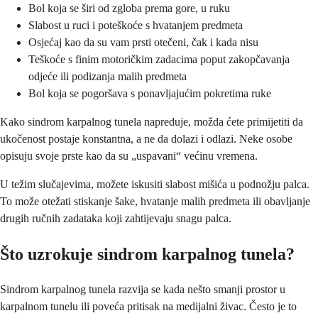
Bol koja se širi od zgloba prema gore, u ruku
Slabost u ruci i poteškoće s hvatanjem predmeta
Osjećaj kao da su vam prsti otečeni, čak i kada nisu
Teškoće s finim motoričkim zadacima poput zakopčavanja
odjeće ili podizanja malih predmeta
Bol koja se pogoršava s ponavljajućim pokretima ruke
Kako sindrom karpalnog tunela napreduje, možda ćete primijetiti da
ukočenost postaje konstantna, a ne da dolazi i odlazi. Neke osobe
opisuju svoje prste kao da su „uspavani“ većinu vremena.
U težim slučajevima, možete iskusiti slabost mišića u podnožju palca.
To može otežati stiskanje šake, hvatanje malih predmeta ili obavljanje
drugih ručnih zadataka koji zahtijevaju snagu palca.
Što uzrokuje sindrom karpalnog tunela?
Sindrom karpalnog tunela razvija se kada nešto smanji prostor u
karpalnom tunelu ili poveća pritisak na medijalni živac. Često je to