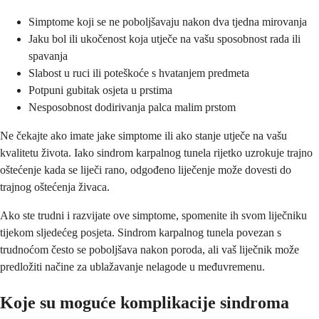
Simptome koji se ne poboljšavaju nakon dva tjedna mirovanja
Jaku bol ili ukočenost koja utječe na vašu sposobnost rada ili
spavanja
Slabost u ruci ili poteškoće s hvatanjem predmeta
Potpuni gubitak osjeta u prstima
Nesposobnost dodirivanja palca malim prstom
Ne čekajte ako imate jake simptome ili ako stanje utječe na vašu
kvalitetu života. Iako sindrom karpalnog tunela rijetko uzrokuje trajno
oštećenje kada se liječi rano, odgođeno liječenje može dovesti do
trajnog oštećenja živaca.
Ako ste trudni i razvijate ove simptome, spomenite ih svom liječniku
tijekom sljedećeg posjeta. Sindrom karpalnog tunela povezan s
trudnoćom često se poboljšava nakon poroda, ali vaš liječnik može
predložiti načine za ublažavanje nelagode u međuvremenu.
Koje su moguće komplikacije sindroma