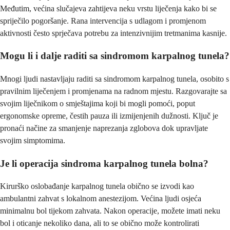
Međutim, većina slučajeva zahtijeva neku vrstu liječenja kako bi se
spriječilo pogoršanje. Rana intervencija s udlagom i promjenom
aktivnosti često sprječava potrebu za intenzivnijim tretmanima kasnije.
Mogu li i dalje raditi sa sindromom karpalnog tunela?
Mnogi ljudi nastavljaju raditi sa sindromom karpalnog tunela, osobito s
pravilnim liječenjem i promjenama na radnom mjestu. Razgovarajte sa
svojim liječnikom o smještajima koji bi mogli pomoći, poput
ergonomske opreme, čestih pauza ili izmijenjenih dužnosti. Ključ je
pronaći načine za smanjenje naprezanja zglobova dok upravljate
svojim simptomima.
Je li operacija sindroma karpalnog tunela bolna?
Kirurško oslobađanje karpalnog tunela obično se izvodi kao
ambulantni zahvat s lokalnom anestezijom. Većina ljudi osjeća
minimalnu bol tijekom zahvata. Nakon operacije, možete imati neku
bol i oticanje nekoliko dana, ali to se obično može kontrolirati