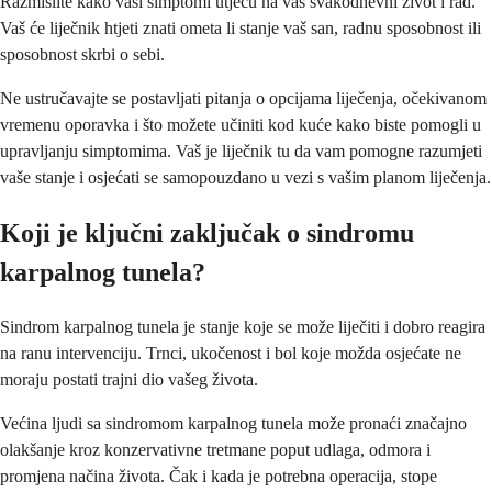
Razmislite kako vaši simptomi utječu na vaš svakodnevni život i rad.
Vaš će liječnik htjeti znati ometa li stanje vaš san, radnu sposobnost ili
sposobnost skrbi o sebi.
Ne ustručavajte se postavljati pitanja o opcijama liječenja, očekivanom
vremenu oporavka i što možete učiniti kod kuće kako biste pomogli u
upravljanju simptomima. Vaš je liječnik tu da vam pomogne razumjeti
vaše stanje i osjećati se samopouzdano u vezi s vašim planom liječenja.
Koji je ključni zaključak o sindromu
karpalnog tunela?
Sindrom karpalnog tunela je stanje koje se može liječiti i dobro reagira
na ranu intervenciju. Trnci, ukočenost i bol koje možda osjećate ne
moraju postati trajni dio vašeg života.
Većina ljudi sa sindromom karpalnog tunela može pronaći značajno
olakšanje kroz konzervativne tretmane poput udlaga, odmora i
promjena načina života. Čak i kada je potrebna operacija, stope