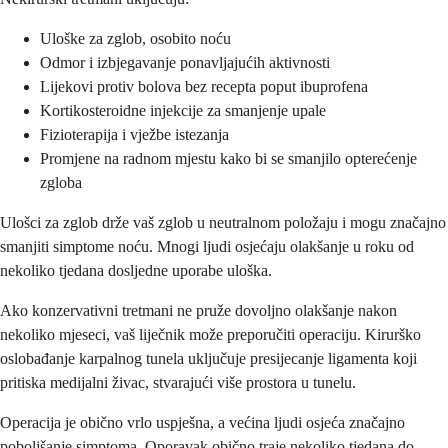
Uloške za zglob, osobito noću
Odmor i izbjegavanje ponavljajućih aktivnosti
Lijekovi protiv bolova bez recepta poput ibuprofena
Kortikosteroidne injekcije za smanjenje upale
Fizioterapija i vježbe istezanja
Promjene na radnom mjestu kako bi se smanjilo opterećenje
zgloba
Ulošci za zglob drže vaš zglob u neutralnom položaju i mogu značajno
smanjiti simptome noću. Mnogi ljudi osjećaju olakšanje u roku od
nekoliko tjedana dosljedne uporabe uloška.
Ako konzervativni tretmani ne pruže dovoljno olakšanje nakon
nekoliko mjeseci, vaš liječnik može preporučiti operaciju. Kirurško
oslobađanje karpalnog tunela uključuje presijecanje ligamenta koji
pritiska medijalni živac, stvarajući više prostora u tunelu.
Operacija je obično vrlo uspješna, a većina ljudi osjeća značajno
poboljšanje simptoma. Oporavak obično traje nekoliko tjedana do