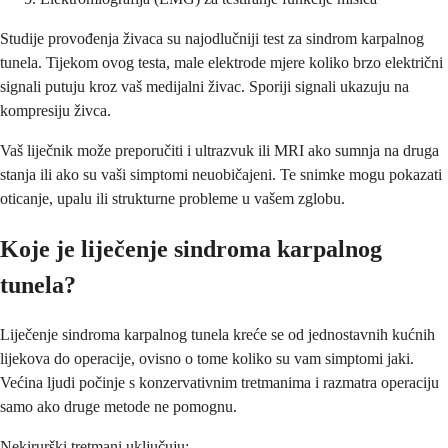
Studije provođenja živaca su najodlučniji test za sindrom karpalnog
tunela. Tijekom ovog testa, male elektrode mjere koliko brzo električni
signali putuju kroz vaš medijalni živac. Sporiji signali ukazuju na
kompresiju živca.
Vaš liječnik može preporučiti i ultrazvuk ili MRI ako sumnja na druga
stanja ili ako su vaši simptomi neuobičajeni. Te snimke mogu pokazati
oticanje, upalu ili strukturne probleme u vašem zglobu.
Koje je liječenje sindroma karpalnog
tunela?
Liječenje sindroma karpalnog tunela kreće se od jednostavnih kućnih
lijekova do operacije, ovisno o tome koliko su vam simptomi jaki.
Većina ljudi počinje s konzervativnim tretmanima i razmatra operaciju
samo ako druge metode ne pomognu.
Nekirurški tretmani uključuju: