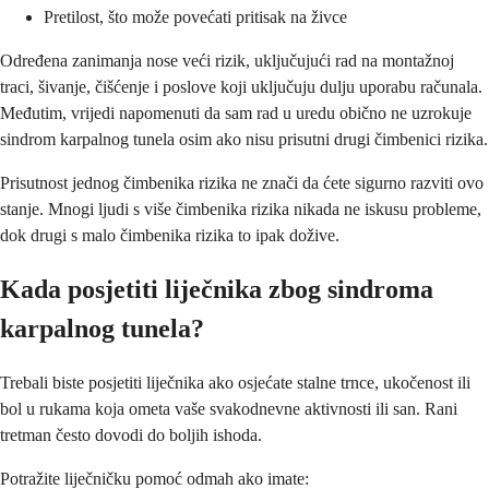
Pretilost, što može povećati pritisak na živce
Određena zanimanja nose veći rizik, uključujući rad na montažnoj
traci, šivanje, čišćenje i poslove koji uključuju dulju uporabu računala.
Međutim, vrijedi napomenuti da sam rad u uredu obično ne uzrokuje
sindrom karpalnog tunela osim ako nisu prisutni drugi čimbenici rizika.
Prisutnost jednog čimbenika rizika ne znači da ćete sigurno razviti ovo
stanje. Mnogi ljudi s više čimbenika rizika nikada ne iskusu probleme,
dok drugi s malo čimbenika rizika to ipak dožive.
Kada posjetiti liječnika zbog sindroma
karpalnog tunela?
Trebali biste posjetiti liječnika ako osjećate stalne trnce, ukočenost ili
bol u rukama koja ometa vaše svakodnevne aktivnosti ili san. Rani
tretman često dovodi do boljih ishoda.
Potražite liječničku pomoć odmah ako imate: