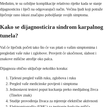
Međutim, te su ozbiljne komplikacije relativno rijetke kada se stanje
dijagnosticira i liječi na odgovarajući način. Većina ljudi koji potraže
liječenje rano iskusi značajno poboljšanje svojih simptoma.
Kako se dijagnosticira sindrom karpalnog
tunela?
Vaš će liječnik početi tako što će vas pitati o vašim simptomima i
pregledati vaše ruke i zglobove. Provjerit će ukočenost, slabost i
znakove mišićne atrofije oko palca.
Dijagnoza obično uključuje nekoliko koraka:
Tjelesni pregled vaših ruku, zglobova i ruku
Pregled vaše medicinske povijesti i simptoma
Jednostavni testovi poput kuckanja preko medijalnog živca
(Tinelov znak)
Studije provođenja živaca za mjerenje električne aktivnosti
Elektromiografija (EMG) za testiranje funkcije mišića