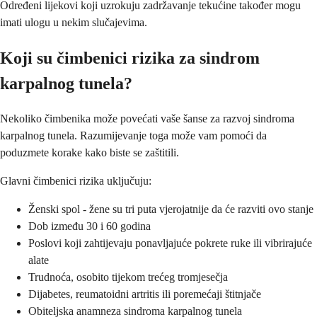
Određeni lijekovi koji uzrokuju zadržavanje tekućine također mogu
imati ulogu u nekim slučajevima.
Koji su čimbenici rizika za sindrom
karpalnog tunela?
Nekoliko čimbenika može povećati vaše šanse za razvoj sindroma
karpalnog tunela. Razumijevanje toga može vam pomoći da
poduzmete korake kako biste se zaštitili.
Glavni čimbenici rizika uključuju:
Ženski spol - žene su tri puta vjerojatnije da će razviti ovo stanje
Dob između 30 i 60 godina
Poslovi koji zahtijevaju ponavljajuće pokrete ruke ili vibrirajuće
alate
Trudnoća, osobito tijekom trećeg tromjesečja
Dijabetes, reumatoidni artritis ili poremećaji štitnjače
Obiteljska anamneza sindroma karpalnog tunela