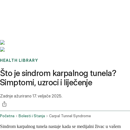
Benchmarks
Stories
FAQ
Sign up / Log in
HEALTH LIBRARY
Što je sindrom karpalnog tunela?
Simptomi, uzroci i liječenje
Zadnje ažurirano
17. veljače 2025.
Početna
Bolesti i Stanja
Carpal Tunnel Syndrome
Sindrom karpalnog tunela nastaje kada se medijalni živac u vašem