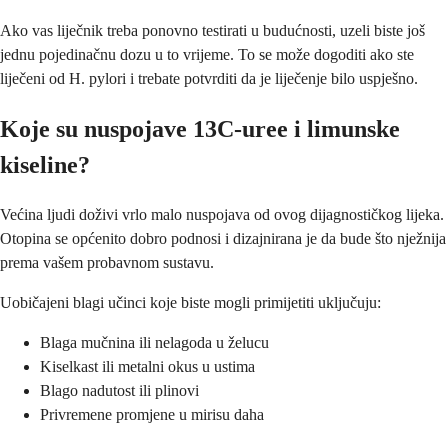
Ako vas liječnik treba ponovno testirati u budućnosti, uzeli biste još
jednu pojedinačnu dozu u to vrijeme. To se može dogoditi ako ste
liječeni od H. pylori i trebate potvrditi da je liječenje bilo uspješno.
Koje su nuspojave 13C-uree i limunske
kiseline?
Većina ljudi doživi vrlo malo nuspojava od ovog dijagnostičkog lijeka.
Otopina se općenito dobro podnosi i dizajnirana je da bude što nježnija
prema vašem probavnom sustavu.
Uobičajeni blagi učinci koje biste mogli primijetiti uključuju:
Blaga mučnina ili nelagoda u želucu
Kiselkast ili metalni okus u ustima
Blago nadutost ili plinovi
Privremene promjene u mirisu daha