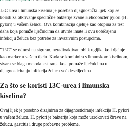
13C-urea i limunska kiselina je poseban dijagnostički lijek koji se
koristi za otkrivanje specifične bakterije zvane Helicobacter pylori (H.
pylori) u vašem želucu. Ova kombinacija djeluje kao otopina za test
daha koja pomaže liječnicima da utvrde imate li ovu uobičajenu
infekciju želuca bez potrebe za invazivnim postupcima.
"13C" se odnosi na siguran, neradioaktivan oblik ugljika koji djeluje
kao marker u vašem tijelu. Kada se kombinira s limunskom kiselinom,
stvara se blaga metoda testiranja koja pomaže liječnicima u
dijagnosticiranju infekcija želuca već desetljećima.
Za što se koristi 13C-urea i limunska
kiselina?
Ovaj lijek je posebno dizajniran za dijagnosticiranje infekcija H. pylori
u vašem želucu. H. pylori je bakterija koja može uzrokovati čireve na
želucu, gastritis i druge probavne probleme.