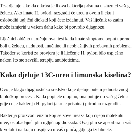
Test djeluje tako da otkriva je li ova bakterija prisutna u sluznici vašeg
želuca. Ako imate H. pylori, razgradit će ureu u ovom lijeku i
osloboditi ugljični dioksid koji ćete izdahnuti. Vaš liječnik to zatim
može izmjeriti u vašem dahu kako bi potvrdio dijagnozu.
Liječnici obično naručuju ovaj test kada imate simptome poput uporne
boli u želucu, nadutosti, mučnine ili neobjašnjivih probavnih problema.
Također se koristi za provjeru je li liječenje H. pylori bilo uspješno
nakon što ste završili terapiju antibioticima.
Kako djeluje 13C-urea i limunska kiselina?
Ovo je blago dijagnostičko sredstvo koje djeluje putem jednostavnog
biološkog procesa. Kada popijete otopinu, ona putuje do vašeg želuca
gdje će je bakterija H. pylori (ako je prisutna) prirodno razgraditi.
Bakterija proizvodi enzim koji se zove ureaza koji cijepa molekulu
uree, oslobađajući plin ugljičnog dioksida. Ovaj plin se apsorbira u vaš
krvotok i na kraju dospijeva u vaša pluća, gdje ga izdahnete.