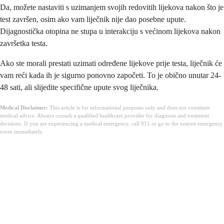
Da, možete nastaviti s uzimanjem svojih redovitih lijekova nakon što je
test završen, osim ako vam liječnik nije dao posebne upute.
Dijagnostička otopina ne stupa u interakciju s većinom lijekova nakon
završetka testa.
Ako ste morali prestati uzimati određene lijekove prije testa, liječnik će
vam reći kada ih je sigurno ponovno započeti. To je obično unutar 24-
48 sati, ali slijedite specifične upute svog liječnika.
Medical Disclaimer:
This article is for informational purposes only and does not constitute
medical advice. Always consult a qualified healthcare provider for diagnosis and treatment
decisions. If you are experiencing a medical emergency, call 911 or go to the nearest emergency
room immediately.