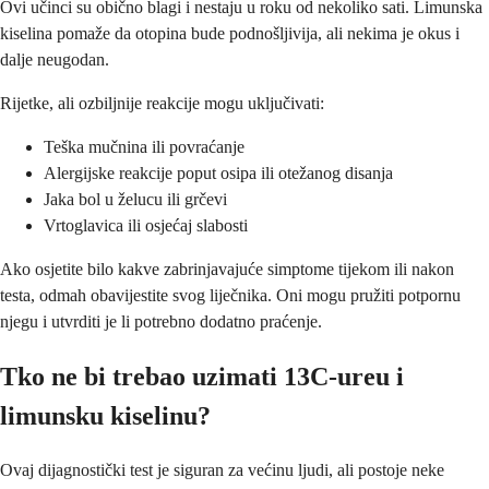
Ovi učinci su obično blagi i nestaju u roku od nekoliko sati. Limunska
kiselina pomaže da otopina bude podnošljivija, ali nekima je okus i
dalje neugodan.
Rijetke, ali ozbiljnije reakcije mogu uključivati:
Teška mučnina ili povraćanje
Alergijske reakcije poput osipa ili otežanog disanja
Jaka bol u želucu ili grčevi
Vrtoglavica ili osjećaj slabosti
Ako osjetite bilo kakve zabrinjavajuće simptome tijekom ili nakon
testa, odmah obavijestite svog liječnika. Oni mogu pružiti potpornu
njegu i utvrditi je li potrebno dodatno praćenje.
Tko ne bi trebao uzimati 13C-ureu i
limunsku kiselinu?
Ovaj dijagnostički test je siguran za većinu ljudi, ali postoje neke