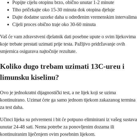
Popijte cijelu otopinu brzo, obično unutar 1-2 minute
Tiho pričekajte oko 15-30 minuta dok otopina djeluje
Dajte dodatne uzorke daha u određenim vremenskim intervalima
Cijeli proces obično traje oko 30-60 minuta
Vaš će vam zdravstveni djelatnik dati posebne upute o svim lijekovima
koje trebate prestati uzimati prije testa. Pažljivo pridržavanje ovih
smjernica osigurava najtočnije rezultate.
Koliko dugo trebam uzimati 13C-ureu i
limunsku kiselinu?
Ovo je jednokratni dijagnostički test, a ne lijek koji se uzima
kontinuirano. Uzimat ćete ga samo jednom tijekom zakazanog termina
za test daha.
Učinci lijeka su privremeni i bit će potpuno eliminirani iz vašeg sustava
unutar 24-48 sati. Nema potrebe za ponovljenim dozama ili
kontinuiranim liječenjem ovim posebnim lijekom.