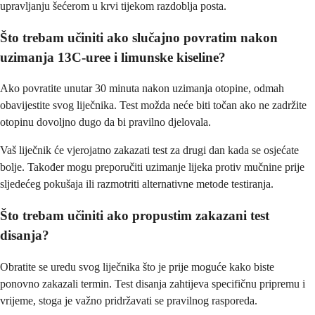
upravljanju šećerom u krvi tijekom razdoblja posta.
Što trebam učiniti ako slučajno povratim nakon
uzimanja 13C-uree i limunske kiseline?
Ako povratite unutar 30 minuta nakon uzimanja otopine, odmah
obavijestite svog liječnika. Test možda neće biti točan ako ne zadržite
otopinu dovoljno dugo da bi pravilno djelovala.
Vaš liječnik će vjerojatno zakazati test za drugi dan kada se osjećate
bolje. Također mogu preporučiti uzimanje lijeka protiv mučnine prije
sljedećeg pokušaja ili razmotriti alternativne metode testiranja.
Što trebam učiniti ako propustim zakazani test
disanja?
Obratite se uredu svog liječnika što je prije moguće kako biste
ponovno zakazali termin. Test disanja zahtijeva specifičnu pripremu i
vrijeme, stoga je važno pridržavati se pravilnog rasporeda.