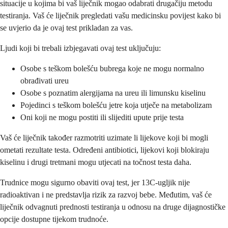
situacije u kojima bi vaš liječnik mogao odabrati drugačiju metodu
testiranja. Vaš će liječnik pregledati vašu medicinsku povijest kako bi
se uvjerio da je ovaj test prikladan za vas.
Ljudi koji bi trebali izbjegavati ovaj test uključuju:
Osobe s teškom bolešću bubrega koje ne mogu normalno
obrađivati ureu
Osobe s poznatim alergijama na ureu ili limunsku kiselinu
Pojedinci s teškom bolešću jetre koja utječe na metabolizam
Oni koji ne mogu postiti ili slijediti upute prije testa
Vaš će liječnik također razmotriti uzimate li lijekove koji bi mogli
ometati rezultate testa. Određeni antibiotici, lijekovi koji blokiraju
kiselinu i drugi tretmani mogu utjecati na točnost testa daha.
Trudnice mogu sigurno obaviti ovaj test, jer 13C-ugljik nije
radioaktivan i ne predstavlja rizik za razvoj bebe. Međutim, vaš će
liječnik odvagnuti prednosti testiranja u odnosu na druge dijagnostičke
opcije dostupne tijekom trudnoće.