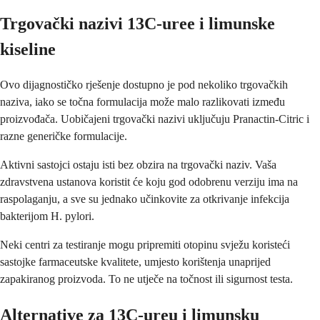
Trgovački nazivi 13C-uree i limunske
kiseline
Ovo dijagnostičko rješenje dostupno je pod nekoliko trgovačkih
naziva, iako se točna formulacija može malo razlikovati između
proizvođača. Uobičajeni trgovački nazivi uključuju Pranactin-Citric i
razne generičke formulacije.
Aktivni sastojci ostaju isti bez obzira na trgovački naziv. Vaša
zdravstvena ustanova koristit će koju god odobrenu verziju ima na
raspolaganju, a sve su jednako učinkovite za otkrivanje infekcija
bakterijom H. pylori.
Neki centri za testiranje mogu pripremiti otopinu svježu koristeći
sastojke farmaceutske kvalitete, umjesto korištenja unaprijed
zapakiranog proizvoda. To ne utječe na točnost ili sigurnost testa.
Alternative za 13C-ureu i limunsku