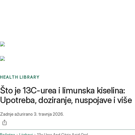
Benchmarks
Stories
FAQ
Sign up / Log in
HEALTH LIBRARY
Što je 13C-urea i limunska kiselina:
Upotreba, doziranje, nuspojave i više
Zadnje ažurirano
3. travnja 2026.
Početna
Lijekovi
13c Urea And Citric Acid Oral Route