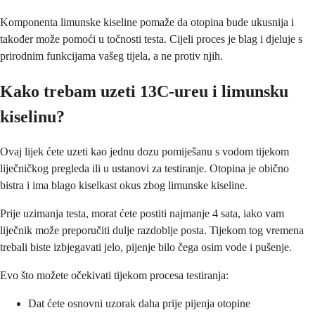
Komponenta limunske kiseline pomaže da otopina bude ukusnija i
također može pomoći u točnosti testa. Cijeli proces je blag i djeluje s
prirodnim funkcijama vašeg tijela, a ne protiv njih.
Kako trebam uzeti 13C-ureu i limunsku
kiselinu?
Ovaj lijek ćete uzeti kao jednu dozu pomiješanu s vodom tijekom
liječničkog pregleda ili u ustanovi za testiranje. Otopina je obično
bistra i ima blago kiselkast okus zbog limunske kiseline.
Prije uzimanja testa, morat ćete postiti najmanje 4 sata, iako vam
liječnik može preporučiti dulje razdoblje posta. Tijekom tog vremena
trebali biste izbjegavati jelo, pijenje bilo čega osim vode i pušenje.
Evo što možete očekivati tijekom procesa testiranja:
Dat ćete osnovni uzorak daha prije pijenja otopine