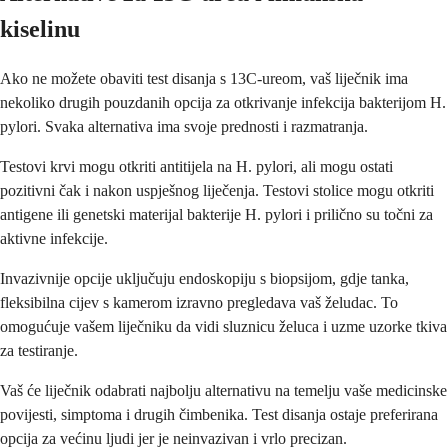
kiselinu
Ako ne možete obaviti test disanja s 13C-ureom, vaš liječnik ima
nekoliko drugih pouzdanih opcija za otkrivanje infekcija bakterijom H.
pylori. Svaka alternativa ima svoje prednosti i razmatranja.
Testovi krvi mogu otkriti antitijela na H. pylori, ali mogu ostati
pozitivni čak i nakon uspješnog liječenja. Testovi stolice mogu otkriti
antigene ili genetski materijal bakterije H. pylori i prilično su točni za
aktivne infekcije.
Invazivnije opcije uključuju endoskopiju s biopsijom, gdje tanka,
fleksibilna cijev s kamerom izravno pregledava vaš želudac. To
omogućuje vašem liječniku da vidi sluznicu želuca i uzme uzorke tkiva
za testiranje.
Vaš će liječnik odabrati najbolju alternativu na temelju vaše medicinske
povijesti, simptoma i drugih čimbenika. Test disanja ostaje preferirana
opcija za većinu ljudi jer je neinvazivan i vrlo precizan.