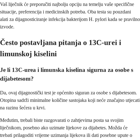
Vaš liječnik će preporučiti najbolju opciju na temelju vaše specifične
situacije, preferencija i medicinskih potreba. Oba testa su pouzdani
alati za dijagnosticiranje infekcija bakterijom H. pylori kada se pravilno
izvode.
Često postavljana pitanja o 13C-urei i
limunskoj kiselini
Je li 13C-urea i limunska kiselina sigurna za osobe s
dijabetesom?
Da, ovaj dijagnostički test je općenito siguran za osobe s dijabetesom.
Otopina sadrži minimalne količine sastojaka koji neće značajno utjecati
na razinu šećera u krvi.
Međutim, trebali biste razgovarati o zahtjevima posta sa svojim
liječnikom, posebno ako uzimate lijekove za dijabetes. Možda će
trebati prilagoditi vrijeme uzimanja lijekova ili dati posebne upute o