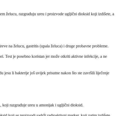
m želucu, razgrađuju ureu i proizvode ugljični dioksid koji izdišete, a
ireve na želucu, gastritis (upala želuca) i druge probavne probleme.
. Test je posebno koristan jer može otkriti aktivne infekcije, a ne
 jesu li bakterije još uvijek prisutne nakon što ste završili liječenje
 koji razgrađuje ureu u amonijak i ugljični dioksid.
sid koji se proizvodi sadrži radioaktivni marker, koji zatim izdišete