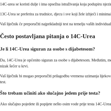
14C-urea se koristi dulje i ima opsežna istraživanja koja podupiru njez
13C-Urea se preferira za trudnice, djecu i sve koji žele izbjeći i minima
Vaš liječnik će preporučiti najprikladniji test na temelju vaših individu
Često postavljana pitanja o 14C-Urea
Je li 14C-Urea siguran za osobe s dijabetesom?
Da, 14C-Urea je općenito siguran za osobe s dijabetesom. Međutim, mora
nizak šećer u krvi.
Vaš liječnik bi mogao preporučiti prilagodbu vremena uzimanja lijekova i
test.
Što trebam učiniti ako slučajno jedem prije testa?
Ako slučajno pojedete ili popijete nešto osim vode prije testa 14C-Urea