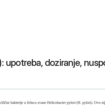
: upotreba, doziranje, nuspo
ifične bakterije u želucu zvane Helicobacter pylori (H. pylori). Ovo nije 