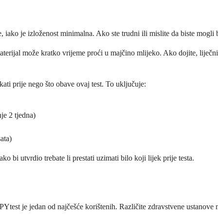
 je izloženost minimalna. Ako ste trudni ili mislite da biste mogli biti 
terijal može kratko vrijeme proći u majčino mlijeko. Ako dojite, liječnik
ti prije nego što obave ovaj test. To uključuje:
je 2 tjedna)
ata)
 bi utvrdio trebate li prestati uzimati bilo koji lijek prije testa.
Ytest je jedan od najčešće korištenih. Različite zdravstvene ustanove m