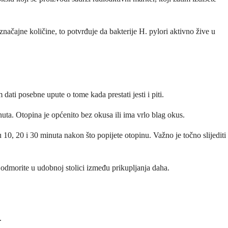
načajne količine, to potvrđuje da bakterije H. pylori aktivno žive u
 dati posebne upute o tome kada prestati jesti i piti.
ta. Otopina je općenito bez okusa ili ima vrlo blag okus.
 10, 20 i 30 minuta nakon što popijete otopinu. Važno je točno slijediti
se odmorite u udobnoj stolici između prikupljanja daha.
.