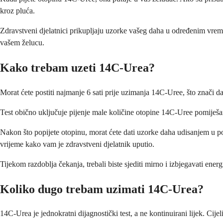
kroz pluća.
Zdravstveni djelatnici prikupljaju uzorke vašeg daha u određenim vremen
vašem želucu.
Kako trebam uzeti 14C-Urea?
Morat ćete postiti najmanje 6 sati prije uzimanja 14C-Uree, što znači da 
Test obično uključuje pijenje male količine otopine 14C-Uree pomiješa
Nakon što popijete otopinu, morat ćete dati uzorke daha udisanjem u pose
vrijeme kako vam je zdravstveni djelatnik uputio.
Tijekom razdoblja čekanja, trebali biste sjediti mirno i izbjegavati ener
Koliko dugo trebam uzimati 14C-Urea?
14C-Urea je jednokratni dijagnostički test, a ne kontinuirani lijek. Cije