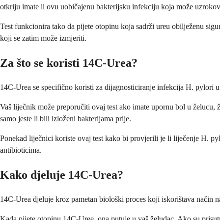
otkriju imate li ovu uobičajenu bakterijsku infekciju koja može uzroko
Test funkcionira tako da pijete otopinu koja sadrži ureu obilježenu sig
koji se zatim može izmjeriti.
Za što se koristi 14C-Urea?
14C-Urea se specifično koristi za dijagnosticiranje infekcija H. pylori
Vaš liječnik može preporučiti ovaj test ako imate upornu bol u želucu, ž
samo jeste li bili izloženi bakterijama prije.
Ponekad liječnici koriste ovaj test kako bi provjerili je li liječenje H. p
antibioticima.
Kako djeluje 14C-Urea?
14C-Urea djeluje kroz pametan biološki proces koji iskorištava način na
Kada pijete otopinu 14C-Uree, ona putuje u vaš želudac. Ako su prisutne