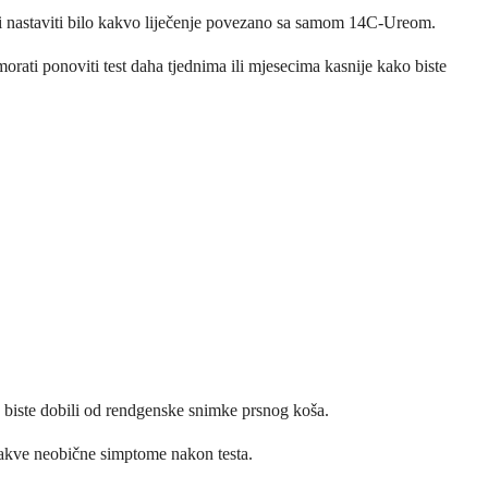
li nastaviti bilo kakvo liječenje povezano sa samom 14C-Ureom.
morati ponoviti test daha tjednima ili mjesecima kasnije kako biste
.
o biste dobili od rendgenske snimke prsnog koša.
o kakve neobične simptome nakon testa.