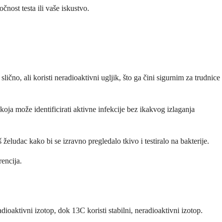
čnost testa ili vaše iskustvo.
ično, ali koristi neradioaktivni ugljik, što ga čini sigurnim za trudnice
a koja može identificirati aktivne infekcije bez ikakvog izlaganja
želudac kako bi se izravno pregledalo tkivo i testiralo na bakterije.
rencija.
dioaktivni izotop, dok 13C koristi stabilni, neradioaktivni izotop.