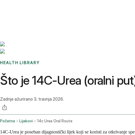
Benchmarks
Stories
FAQ
Sign up / Log in
HEALTH LIBRARY
Što je 14C-Urea (oralni put)
Zadnje ažurirano
3. travnja 2026.
Početna
Lijekovi
14c Urea Oral Route
14C-Urea je poseban dijagnostički lijek koji se koristi za otkrivanje spec