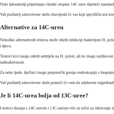
Neki laboratoriji pripremaju vlastite otopine 14C-uree slijedeći standard
Vaš pružatelj zdravstvene skrbi obavijestit će vas koji specifični test ko
Alternative za 14C-ureu
Nekoliko alternativnih testova može otkriti infekcije bakterijom H. pylor
i djecu.
Testovi krvi mogu otkriti antitijela na H. pylori, ali ne mogu razlikovati
radioaktivnosti.
Za neke ljude, liječnici mogu preporučiti gornju endoskopiju s biopsijom
Vaš pružatelj zdravstvene skrbi pomoći će vam da odaberete najprikladnij
Je li 14C-urea bolja od 13C-uree?
I testovi disanja s 14C-ureom i 13C-ureom vrlo su točni za otkrivanje in