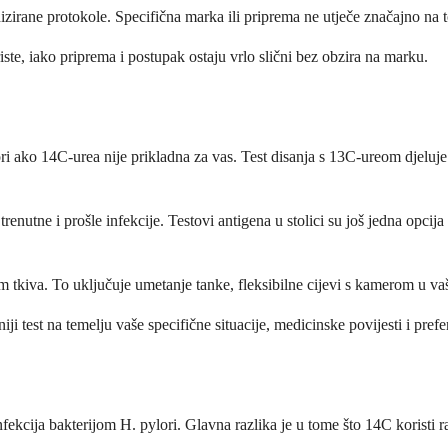
izirane protokole. Specifična marka ili priprema ne utječe značajno na to
riste, iako priprema i postupak ostaju vrlo slični bez obzira na marku.
i ako 14C-urea nije prikladna za vas. Test disanja s 13C-ureom djeluje sl
 trenutne i prošle infekcije. Testovi antigena u stolici su još jedna opcij
 tkiva. To uključuje umetanje tanke, fleksibilne cijevi s kamerom u vaš 
i test na temelju vaše specifične situacije, medicinske povijesti i prefe
fekcija bakterijom H. pylori. Glavna razlika je u tome što 14C koristi ra