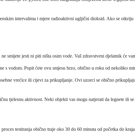
skim intervalima i mjere radioaktivni ugljični dioksid. Ako se otkriju z
ne smijete jesti ni piti ništa osim vode. Vaš zdravstveni djelatnik će vam
ne s vodom. Popit ćete ovu smjesu brzo, obično u roku od nekoliko minu
bne vrećice ili cijevi za prikupljanje. Ovi uzorci se obično prikupljaju
gičnu tjelesnu aktivnost. Neki objekti vas mogu natjerati da legnete ili 
li proces testiranja obično traje oko 30 do 60 minuta od početka do kraja