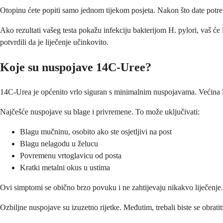
Otopinu ćete popiti samo jednom tijekom posjeta. Nakon što date potre
Ako rezultati vašeg testa pokažu infekciju bakterijom H. pylori, vaš će 
potvrdili da je liječenje učinkovito.
Koje su nuspojave 14C-Uree?
14C-Urea je općenito vrlo siguran s minimalnim nuspojavama. Većina lju
Najčešće nuspojave su blage i privremene. To može uključivati:
Blagu mučninu, osobito ako ste osjetljivi na post
Blagu nelagodu u želucu
Povremenu vrtoglavicu od posta
Kratki metalni okus u ustima
Ovi simptomi se obično brzo povuku i ne zahtijevaju nikakvo liječenje.
Ozbiljne nuspojave su izuzetno rijetke. Međutim, trebali biste se obrat