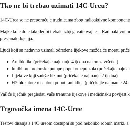
Tko ne bi trebao uzimati 14C-Ureu?
14C-Urea se ne preporučuje trudnicama zbog radioaktivne komponente, iako
Majke koje doje također bi trebale izbjegavati ovaj test. Radioaktivni ma
prestanak dojenja.
Ljudi koji su nedavno uzimali određene lijekove možda će morati pričeka
Antibiotike (pričekajte najmanje 4 tjedna nakon završetka)
Inhibitore protonske pumpe poput omeprazola (pričekajte najman
Lijekove koji sadrže bizmut (pričekajte najmanje 2 tjedna)
H2 blokatore receptora poput ranitidina (pričekajte najmanje 24 s
Vaš će liječnik pregledati vaše trenutne lijekove i medicinsku povijest kako
Trgovačka imena 14C-Uree
Testovi disanja s 14C-ureom dostupni su pod nekoliko robnih marki, a P