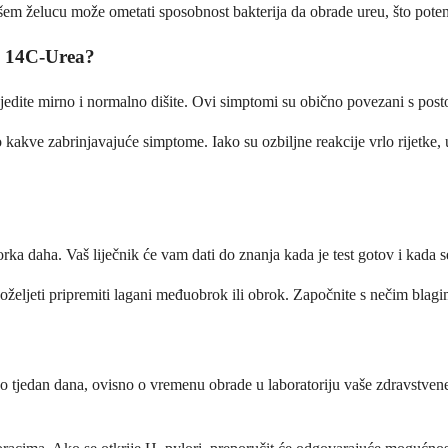
ašem želucu može ometati sposobnost bakterija da obrade ureu, što poten
ja 14C-Urea?
dite mirno i normalno dišite. Ovi simptomi su obično povezani s posto
o kakve zabrinjavajuće simptome. Iako su ozbiljne reakcije vrlo rijetke,
a daha. Vaš liječnik će vam dati do znanja kada je test gotov i kada se
oželjeti pripremiti lagani međuobrok ili obrok. Započnite s nečim blagi
do tjedan dana, ovisno o vremenu obrade u laboratoriju vaše zdravstven