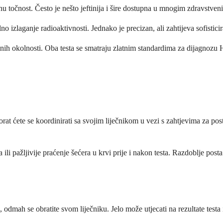
inu točnost. Često je nešto jeftinija i šire dostupna u mnogim zdravstv
lno izlaganje radioaktivnosti. Jednako je precizan, ali zahtijeva sofisti
alnih okolnosti. Oba testa se smatraju zlatnim standardima za dijagnozu H
t ćete se koordinirati sa svojim liječnikom u vezi s zahtjevima za post
li pažljivije praćenje šećera u krvi prije i nakon testa. Razdoblje posta
, odmah se obratite svom liječniku. Jelo može utjecati na rezultate test