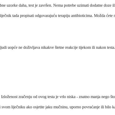
bne uzorke daha, test je završen. Nema potrebe uzimati dodatne doze i
liječnik tada propisati odgovarajuću terapiju antibioticima. Možda ćete 
di uopće ne doživljava nikakve štetne reakcije tijekom ili nakon testa
 Izloženost zračenju od ovog testa je vrlo niska - znatno manja nego št
iti svom liječniku ako osjetite jaku mučninu, uporno povraćanje ili bil