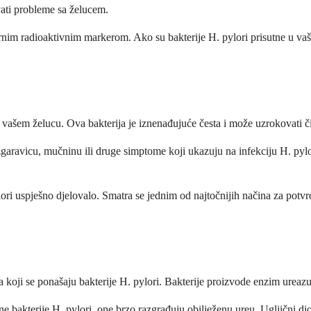
vati probleme sa želucem.
urnim radioaktivnim markerom. Ako su bakterije H. pylori prisutne u vaše
 u vašem želucu. Ova bakterija je iznenađujuće česta i može uzrokovati č
garavicu, mučninu ili druge simptome koji ukazuju na infekciju H. pylori
ylori uspješno djelovalo. Smatra se jednim od najtočnijih načina za potvrdu
 koji se ponašaju bakterije H. pylori. Bakterije proizvode enzim ureazu,
 bakterije H. pylori, one brzo razgrađuju obilježenu ureu. Ugljični diok