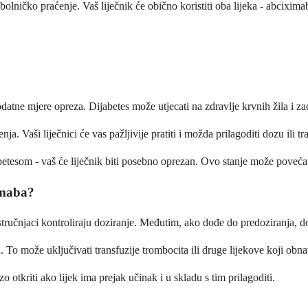
bolničko praćenje. Vaš liječnik će obično koristiti oba lijeka - abcixim
tne mjere opreza. Dijabetes može utjecati na zdravlje krvnih žila i zacj
 Vaši liječnici će vas pažljivije pratiti i možda prilagoditi dozu ili tra
etesom - vaš će liječnik biti posebno oprezan. Ovo stanje može povećat
imaba?
tručnjaci kontroliraju doziranje. Međutim, ako dođe do predoziranja, do
 To može uključivati transfuzije trombocita ili druge lijekove koji obn
 otkriti ako lijek ima prejak učinak i u skladu s tim prilagoditi.