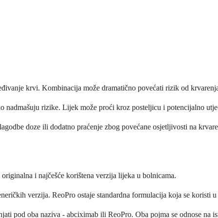
jeđivanje krvi. Kombinacija može dramatično povećati rizik od krvarenja
o nadmašuju rizike. Lijek može proći kroz posteljicu i potencijalno utje
rilagodbe doze ili dodatno praćenje zbog povećane osjetljivosti na krvare
iginalna i najčešće korištena verzija lijeka u bolnicama.
neričkih verzija. ReoPro ostaje standardna formulacija koja se koristi 
jati pod oba naziva - abciximab ili ReoPro. Oba pojma se odnose na isti