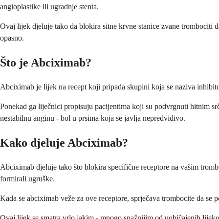
angioplastike ili ugradnje stenta.
Ovaj lijek djeluje tako da blokira sitne krvne stanice zvane trombociti d
opasno.
Što je Abciximab?
Abciximab je lijek na recept koji pripada skupini koja se naziva inhibito
Ponekad ga liječnici propisuju pacijentima koji su podvrgnuti hitnim 
nestabilnu anginu - bol u prsima koja se javlja nepredvidivo.
Kako djeluje Abciximab?
Abciximab djeluje tako što blokira specifične receptore na vašim trombo
formirali ugruške.
Kada se abciximab veže za ove receptore, sprječava trombocite da se po
Ovaj lijek se smatra vrlo jakim - mnogo snažnijim od uobičajenih lijeko