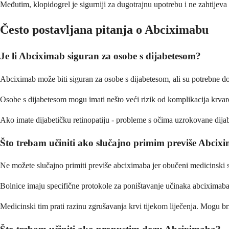
Međutim, klopidogrel je sigurniji za dugotrajnu upotrebu i ne zahtijeva 
Često postavljana pitanja o Abciximabu
Je li Abciximab siguran za osobe s dijabetesom?
Abciximab može biti siguran za osobe s dijabetesom, ali su potrebne doda
Osobe s dijabetesom mogu imati nešto veći rizik od komplikacija krvarenja.
Ako imate dijabetičku retinopatiju - probleme s očima uzrokovane dijab
Što trebam učiniti ako slučajno primim previše Abcix
Ne možete slučajno primiti previše abciximaba jer obučeni medicinski s
Bolnice imaju specifične protokole za poništavanje učinaka abciximaba.
Medicinski tim prati razinu zgrušavanja krvi tijekom liječenja. Mogu brzo