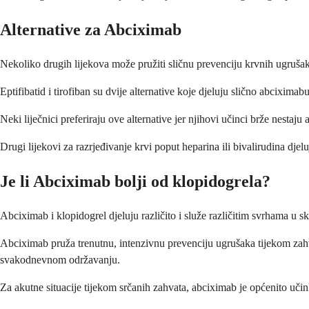
Alternative za Abciximab
Nekoliko drugih lijekova može pružiti sličnu prevenciju krvnih ugrušaka
Eptifibatid i tirofiban su dvije alternative koje djeluju slično abciximab
Neki liječnici preferiraju ove alternative jer njihovi učinci brže nest
Drugi lijekovi za razrjeđivanje krvi poput heparina ili bivalirudina dje
Je li Abciximab bolji od klopidogrela?
Abciximab i klopidogrel djeluju različito i služe različitim svrhama u s
Abciximab pruža trenutnu, intenzivnu prevenciju ugrušaka tijekom zahva
svakodnevnom održavanju.
Za akutne situacije tijekom srčanih zahvata, abciximab je općenito učin