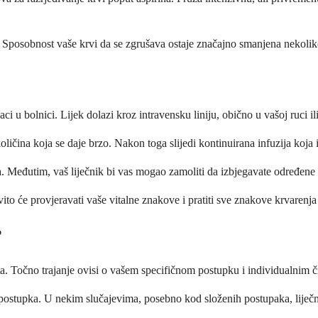
Sposobnost vaše krvi da se zgrušava ostaje značajno smanjena nekoliko s
 u bolnici. Lijek dolazi kroz intravensku liniju, obično u vašoj ruci ili
ičina koja se daje brzo. Nakon toga slijedi kontinuirana infuzija koja 
. Međutim, vaš liječnik bi vas mogao zamoliti da izbjegavate određene li
to će provjeravati vaše vitalne znakove i pratiti sve znakove krvarenja 
?
ta. Točno trajanje ovisi o vašem specifičnom postupku i individualnim 
g postupka. U nekim slučajevima, posebno kod složenih postupaka, liječn