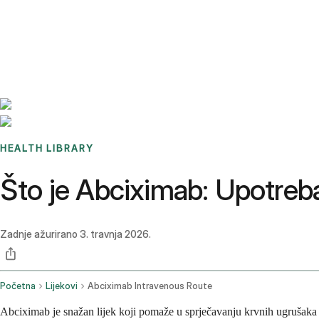
Benchmarks
Stories
FAQ
Sign up / Log in
HEALTH LIBRARY
Što je Abciximab: Upotreba,
Zadnje ažurirano
3. travnja 2026.
Početna
Lijekovi
Abciximab Intravenous Route
Abciximab je snažan lijek koji pomaže u sprječavanju krvnih ugrušaka ti