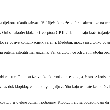
 tijekom srčanih zahvata. Vaš liječnik može odabrati alternative na teme
u. Oni su također blokatori receptora GP IIb/IIIa, ali imaju kraće trajanje
aju ako se pojave komplikacije krvarenja. Međutim, možda nisu toliko pot
luju putem različitih mehanizama. Vaš kardiolog će odabrati najbolju opci
krbi za srce. Oni nisu izravni konkurenti - umjesto toga, često se korist
ta, dok klopidogrel nudi dugotrajniju zaštitu koju uzimate kod kuće. R
kovitiji jer djeluje odmah i potpunije. Klopidogrelu su potrebni dani da