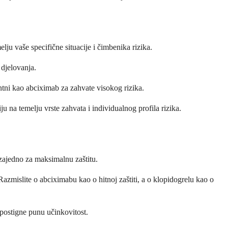
lju vaše specifične situacije i čimbenika rizika.
 djelovanja.
entni kao abciximab za zahvate visokog rizika.
ju na temelju vrste zahvata i individualnog profila rizika.
e zajedno za maksimalnu zaštitu.
azmislite o abciximabu kao o hitnoj zaštiti, a o klopidogrelu kao o
 postigne punu učinkovitost.