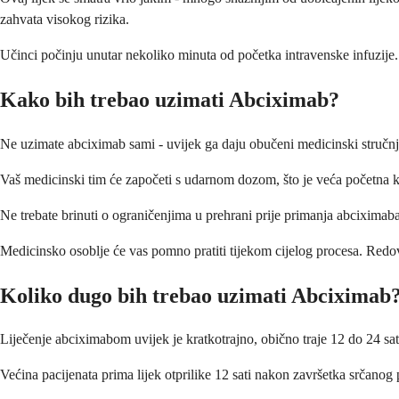
zahvata visokog rizika.
Učinci počinju unutar nekoliko minuta od početka intravenske infuzije. 
Kako bih trebao uzimati Abciximab?
Ne uzimate abciximab sami - uvijek ga daju obučeni medicinski stručnjaci
Vaš medicinski tim će započeti s udarnom dozom, što je veća početna kol
Ne trebate brinuti o ograničenjima u prehrani prije primanja abciximaba
Medicinsko osoblje će vas pomno pratiti tijekom cijelog procesa. Redovi
Koliko dugo bih trebao uzimati Abciximab
Liječenje abciximabom uvijek je kratkotrajno, obično traje 12 do 24 sa
Većina pacijenata prima lijek otprilike 12 sati nakon završetka srčano