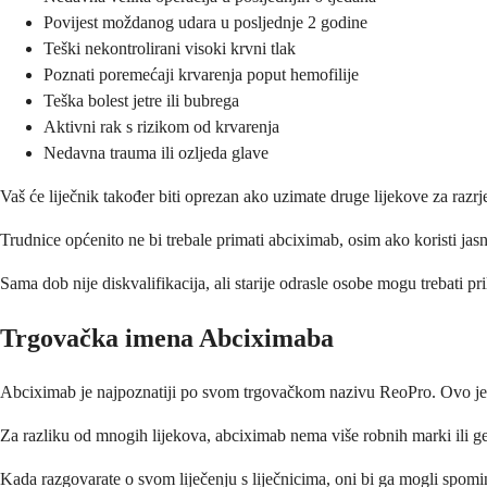
Povijest moždanog udara u posljednje 2 godine
Teški nekontrolirani visoki krvni tlak
Poznati poremećaji krvarenja poput hemofilije
Teška bolest jetre ili bubrega
Aktivni rak s rizikom od krvarenja
Nedavna trauma ili ozljeda glave
Vaš će liječnik također biti oprezan ako uzimate druge lijekove za razr
Trudnice općenito ne bi trebale primati abciximab, osim ako koristi jasn
Sama dob nije diskvalifikacija, ali starije odrasle osobe mogu trebati p
Trgovačka imena Abciximaba
Abciximab je najpoznatiji po svom trgovačkom nazivu ReoPro. Ovo je or
Za razliku od mnogih lijekova, abciximab nema više robnih marki ili ge
Kada razgovarate o svom liječenju s liječnicima, oni bi ga mogli spomin