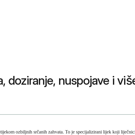
 doziranje, nuspojave i viš
jekom ozbiljnih srčanih zahvata. To je specijalizirani lijek koji liječn