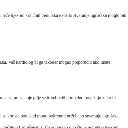
ko teče tijekom kritičnih trenutaka kada bi stvaranje ugrušaka moglo biti
šaka. Vaš kardiolog bi ga također mogao preporučiti ako imate
anica za pristajanje gdje se trombociti normalno povezuju kako bi
oji se koriste ponekad mogu pokrenuti neželjeno stvaranje ugrušaka.
u zaštitu od zgrušavanja, što je upravo ono što je potrebno tijekom