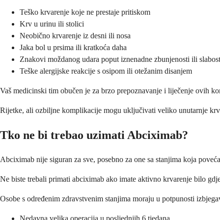
Teško krvarenje koje ne prestaje pritiskom
Krv u urinu ili stolici
Neobično krvarenje iz desni ili nosa
Jaka bol u prsima ili kratkoća daha
Znakovi moždanog udara poput iznenadne zbunjenosti ili slabost
Teške alergijske reakcije s osipom ili otežanim disanjem
Vaš medicinski tim obučen je za brzo prepoznavanje i liječenje ovih k
Rijetke, ali ozbiljne komplikacije mogu uključivati ​​veliko unutarnje kr
Tko ne bi trebao uzimati Abciximab?
Abciximab nije siguran za sve, posebno za one sa stanjima koja povećavaj
Ne biste trebali primati abciximab ako imate aktivno krvarenje bilo gdje
Osobe s određenim zdravstvenim stanjima moraju u potpunosti izbjegava
Nedavna velika operacija u posljednjih 6 tjedana