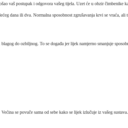
ošao vaš postupak i odgovora vašeg tijela. Uzet će u obzir čimbenike kao
edećeg dana ili dva. Normalna sposobnost zgrušavanja krvi se vraća, ali 
 blagog do ozbiljnog. To se događa jer lijek namjerno smanjuje sposobn
. Većina se povuče sama od sebe kako se lijek izlučuje iz vašeg sustava.