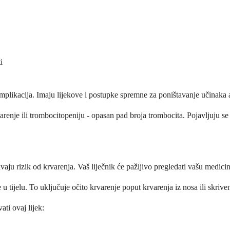
i
omplikacija. Imaju lijekove i postupke spremne za poništavanje učinaka
varenje ili trombocitopeniju - opasan pad broja trombocita. Pojavljuju se
u rizik od krvarenja. Vaš liječnik će pažljivo pregledati vašu medicinsk
 u tijelu. To uključuje očito krvarenje poput krvarenja iz nosa ili skriv
ti ovaj lijek: