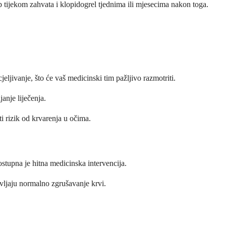
ab tijekom zahvata i klopidogrel tjednima ili mjesecima nakon toga.
eljivanje, što će vaš medicinski tim pažljivo razmotriti.
janje liječenja.
i rizik od krvarenja u očima.
stupna je hitna medicinska intervencija.
avljaju normalno zgrušavanje krvi.