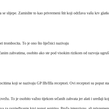
a se slijepe. Zamislite to kao privremeni štit koji održava vašu krv glat
ri trombocita. To je ono što liječnici nazivaju
srčanim zahvatima, osobito ako ste pod visokim rizikom od razvoja ugru
citima koji se nazivaju GP IIb/IIIa receptori. Ovi receptori su poput st
vežu. To je osobito važno tijekom srčanih zahvata jer alati i uređaji k
va za razrjeđivanje krvi poput aspirina. Pruža intenzivnu, ali privremen