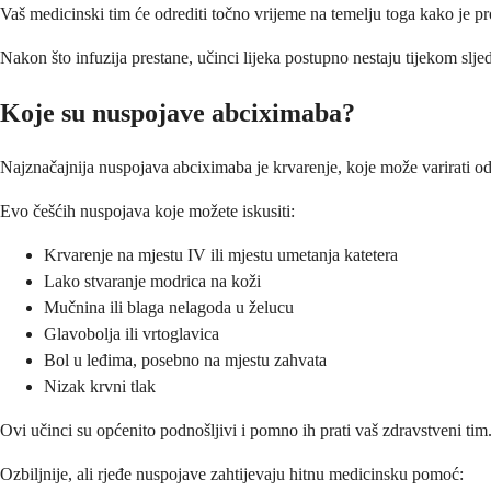
Vaš medicinski tim će odrediti točno vrijeme na temelju toga kako je pr
Nakon što infuzija prestane, učinci lijeka postupno nestaju tijekom slj
Koje su nuspojave abciximaba?
Najznačajnija nuspojava abciximaba je krvarenje, koje može varirati od
Evo češćih nuspojava koje možete iskusiti:
Krvarenje na mjestu IV ili mjestu umetanja katetera
Lako stvaranje modrica na koži
Mučnina ili blaga nelagoda u želucu
Glavobolja ili vrtoglavica
Bol u leđima, posebno na mjestu zahvata
Nizak krvni tlak
Ovi učinci su općenito podnošljivi i pomno ih prati vaš zdravstveni tim
Ozbiljnije, ali rjeđe nuspojave zahtijevaju hitnu medicinsku pomoć: