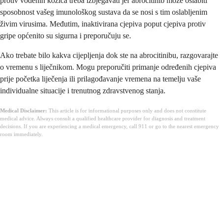
protiv vodenih kozica treba izbjegavati jer abrocitinib može oslabiti
sposobnost vašeg imunološkog sustava da se nosi s tim oslabljenim
živim virusima. Međutim, inaktivirana cjepiva poput cjepiva protiv
gripe općenito su sigurna i preporučuju se.
Ako trebate bilo kakva cijepljenja dok ste na abrocitinibu, razgovarajte
o vremenu s liječnikom. Mogu preporučiti primanje određenih cjepiva
prije početka liječenja ili prilagođavanje vremena na temelju vaše
individualne situacije i trenutnog zdravstvenog stanja.
Medical Disclaimer:
This article is for informational purposes only and does not constitute
medical advice. Always consult a qualified healthcare provider for diagnosis and treatment
decisions. If you are experiencing a medical emergency, call 911 or go to the nearest emergency
room immediately.