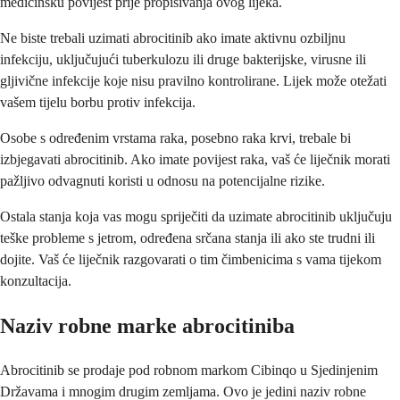
medicinsku povijest prije propisivanja ovog lijeka.
Ne biste trebali uzimati abrocitinib ako imate aktivnu ozbiljnu
infekciju, uključujući tuberkulozu ili druge bakterijske, virusne ili
gljivične infekcije koje nisu pravilno kontrolirane. Lijek može otežati
vašem tijelu borbu protiv infekcija.
Osobe s određenim vrstama raka, posebno raka krvi, trebale bi
izbjegavati abrocitinib. Ako imate povijest raka, vaš će liječnik morati
pažljivo odvagnuti koristi u odnosu na potencijalne rizike.
Ostala stanja koja vas mogu spriječiti da uzimate abrocitinib uključuju
teške probleme s jetrom, određena srčana stanja ili ako ste trudni ili
dojite. Vaš će liječnik razgovarati o tim čimbenicima s vama tijekom
konzultacija.
Naziv robne marke abrocitiniba
Abrocitinib se prodaje pod robnom markom Cibinqo u Sjedinjenim
Državama i mnogim drugim zemljama. Ovo je jedini naziv robne