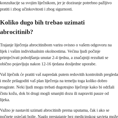
konzultacije sa svojim liječnikom, jer je doziranje potrebno pažljivo
pratiti i zbog učinkovitosti i zbog sigurnosti.
Koliko dugo bih trebao uzimati
abrocitinib?
Trajanje liječenja abrocitinibom varira ovisno o vašem odgovoru na
lijek i vašim individualnim okolnostima. Većina ljudi počinje
primjećivati poboljšanja unutar 2-4 tjedna, a značajniji rezultati se
obično pojavljuju nakon 12-16 tjedana dosljedne uporabe.
Vaš liječnik će pratiti vaš napredak putem redovitih kontrolnih pregleda
i može prilagoditi vaš plan liječenja na temelju toga koliko dobro
reagirate. Neki ljudi mogu trebati dugotrajno liječenje kako bi održali
čistu kožu, dok bi drugi mogli smanjiti dozu ili napraviti pauze od
lijeka.
Važno je nastaviti uzimati abrocitinib prema uputama, čak i ako se
počnete osjećati bolje. Naglo prestajanje bez medicinskog savjeta može