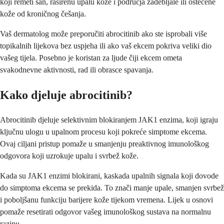
koji remeti san, raširenu upalu kože i područja zadebljale ili oštećene
kože od kroničnog češanja.
Vaš dermatolog može preporučiti abrocitinib ako ste isprobali više
topikalnih lijekova bez uspjeha ili ako vaš ekcem pokriva veliki dio
vašeg tijela. Posebno je koristan za ljude čiji ekcem ometa
svakodnevne aktivnosti, rad ili obrasce spavanja.
Kako djeluje abrocitinib?
Abrocitinib djeluje selektivnim blokiranjem JAK1 enzima, koji igraju
ključnu ulogu u upalnom procesu koji pokreće simptome ekcema.
Ovaj ciljani pristup pomaže u smanjenju preaktivnog imunološkog
odgovora koji uzrokuje upalu i svrbež kože.
Kada su JAK1 enzimi blokirani, kaskada upalnih signala koji dovode
do simptoma ekcema se prekida. To znači manje upale, smanjen svrbež
i poboljšanu funkciju barijere kože tijekom vremena. Lijek u osnovi
pomaže resetirati odgovor vašeg imunološkog sustava na normalnu
razinu.