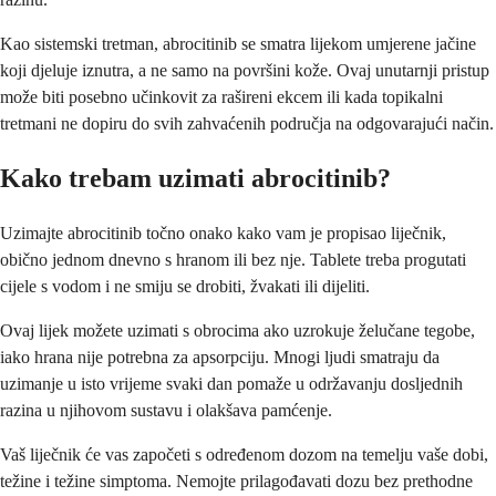
Kao sistemski tretman, abrocitinib se smatra lijekom umjerene jačine
koji djeluje iznutra, a ne samo na površini kože. Ovaj unutarnji pristup
može biti posebno učinkovit za rašireni ekcem ili kada topikalni
tretmani ne dopiru do svih zahvaćenih područja na odgovarajući način.
Kako trebam uzimati abrocitinib?
Uzimajte abrocitinib točno onako kako vam je propisao liječnik,
obično jednom dnevno s hranom ili bez nje. Tablete treba progutati
cijele s vodom i ne smiju se drobiti, žvakati ili dijeliti.
Ovaj lijek možete uzimati s obrocima ako uzrokuje želučane tegobe,
iako hrana nije potrebna za apsorpciju. Mnogi ljudi smatraju da
uzimanje u isto vrijeme svaki dan pomaže u održavanju dosljednih
razina u njihovom sustavu i olakšava pamćenje.
Vaš liječnik će vas započeti s određenom dozom na temelju vaše dobi,
težine i težine simptoma. Nemojte prilagođavati dozu bez prethodne