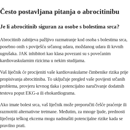
Često postavljana pitanja o abrocitinibu
Je li abrocitinib siguran za osobe s bolestima srca?
Abrocitinib zahtijeva pažljivo razmatranje kod osoba s bolestima srca,
posebno onih s poviješću srčanog udara, moždanog udara ili krvnih
ugrušaka. JAK inhibitori kao klasa povezani su s povećanim
kardiovaskularnim rizicima u nekim studijama.
Vaš liječnik će procijeniti vaše kardiovaskularne čimbenike rizika prije
propisivanja abrocitiniba. To uključuje pregled vaše povijesti srčanih
problema, provjeru krvnog tlaka i potencijalno naručivanje dodatnih
testova poput EKG-a ili ehokardiograma.
Ako imate bolest srca, vaš liječnik može preporučiti češće praćenje ili
razmotriti alternativne tretmane. Međutim, za mnoge ljude, prednosti
liječenja teškog ekcema mogu nadmašiti potencijalne rizike kada se
pravilno prati.