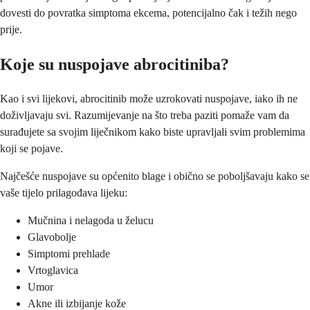
dovesti do povratka simptoma ekcema, potencijalno čak i težih nego
prije.
Koje su nuspojave abrocitiniba?
Kao i svi lijekovi, abrocitinib može uzrokovati nuspojave, iako ih ne
doživljavaju svi. Razumijevanje na što treba paziti pomaže vam da
surađujete sa svojim liječnikom kako biste upravljali svim problemima
koji se pojave.
Najčešće nuspojave su općenito blage i obično se poboljšavaju kako se
vaše tijelo prilagođava lijeku:
Mučnina i nelagoda u želucu
Glavobolje
Simptomi prehlade
Vrtoglavica
Umor
Akne ili izbijanje kože