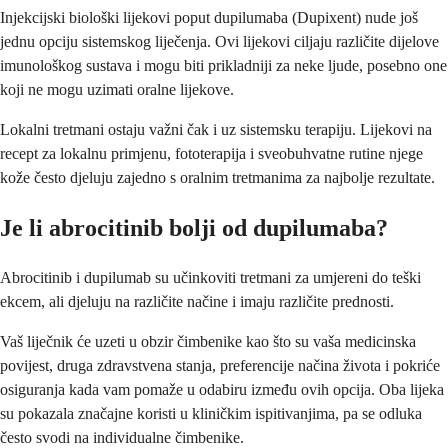
Injekcijski biološki lijekovi poput dupilumaba (Dupixent) nude još
jednu opciju sistemskog liječenja. Ovi lijekovi ciljaju različite dijelove
imunološkog sustava i mogu biti prikladniji za neke ljude, posebno one
koji ne mogu uzimati oralne lijekove.
Lokalni tretmani ostaju važni čak i uz sistemsku terapiju. Lijekovi na
recept za lokalnu primjenu, fototerapija i sveobuhvatne rutine njege
kože često djeluju zajedno s oralnim tretmanima za najbolje rezultate.
Je li abrocitinib bolji od dupilumaba?
Abrocitinib i dupilumab su učinkoviti tretmani za umjereni do teški
ekcem, ali djeluju na različite načine i imaju različite prednosti.
Vaš liječnik će uzeti u obzir čimbenike kao što su vaša medicinska
povijest, druga zdravstvena stanja, preferencije načina života i pokriće
osiguranja kada vam pomaže u odabiru između ovih opcija. Oba lijeka
su pokazala značajne koristi u kliničkim ispitivanjima, pa se odluka
često svodi na individualne čimbenike.