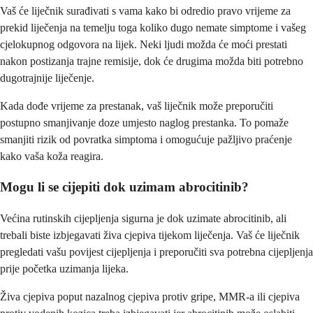
Vaš će liječnik surađivati s vama kako bi odredio pravo vrijeme za
prekid liječenja na temelju toga koliko dugo nemate simptome i vašeg
cjelokupnog odgovora na lijek. Neki ljudi možda će moći prestati
nakon postizanja trajne remisije, dok će drugima možda biti potrebno
dugotrajnije liječenje.
Kada dođe vrijeme za prestanak, vaš liječnik može preporučiti
postupno smanjivanje doze umjesto naglog prestanka. To pomaže
smanjiti rizik od povratka simptoma i omogućuje pažljivo praćenje
kako vaša koža reagira.
Mogu li se cijepiti dok uzimam abrocitinib?
Većina rutinskih cijepljenja sigurna je dok uzimate abrocitinib, ali
trebali biste izbjegavati živa cjepiva tijekom liječenja. Vaš će liječnik
pregledati vašu povijest cijepljenja i preporučiti sva potrebna cijepljenja
prije početka uzimanja lijeka.
Živa cjepiva poput nazalnog cjepiva protiv gripe, MMR-a ili cjepiva