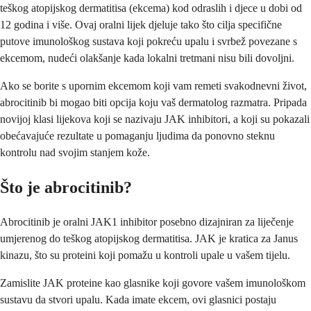
teškog atopijskog dermatitisa (ekcema) kod odraslih i djece u dobi od
12 godina i više. Ovaj oralni lijek djeluje tako što cilja specifične
putove imunološkog sustava koji pokreću upalu i svrbež povezane s
ekcemom, nudeći olakšanje kada lokalni tretmani nisu bili dovoljni.
Ako se borite s upornim ekcemom koji vam remeti svakodnevni život,
abrocitinib bi mogao biti opcija koju vaš dermatolog razmatra. Pripada
novijoj klasi lijekova koji se nazivaju JAK inhibitori, a koji su pokazali
obećavajuće rezultate u pomaganju ljudima da ponovno steknu
kontrolu nad svojim stanjem kože.
Što je abrocitinib?
Abrocitinib je oralni JAK1 inhibitor posebno dizajniran za liječenje
umjerenog do teškog atopijskog dermatitisa. JAK je kratica za Janus
kinazu, što su proteini koji pomažu u kontroli upale u vašem tijelu.
Zamislite JAK proteine kao glasnike koji govore vašem imunološkom
sustavu da stvori upalu. Kada imate ekcem, ovi glasnici postaju