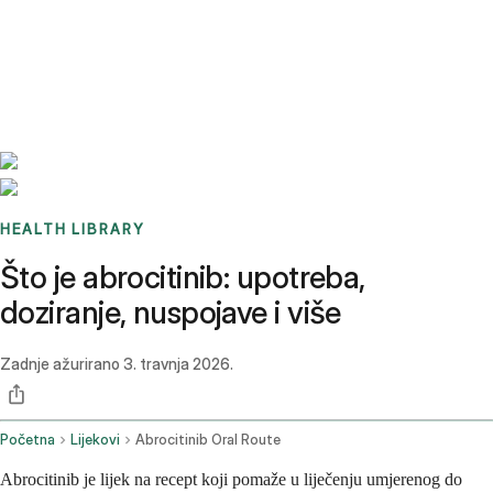
Benchmarks
Stories
FAQ
Sign up / Log in
HEALTH LIBRARY
Što je abrocitinib: upotreba,
doziranje, nuspojave i više
Zadnje ažurirano
3. travnja 2026.
Početna
Lijekovi
Abrocitinib Oral Route
Abrocitinib je lijek na recept koji pomaže u liječenju umjerenog do