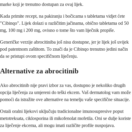
marke koji je trenutno dostupan za ovaj lijek.
Kada primite recept, na pakiranju i bočicama s tabletama vidjet ćete
"Cibinqo". Lijek dolazi u različitim jačinama, obično tabletama od 50
mg, 100 mg i 200 mg, ovisno o tome što vam liječnik propiše.
Generičke verzije abrocitiniba još nisu dostupne, jer je lijek još uvijek
pod patentnom zaštitom. To znači da je Cibinqo trenutno jedini način
da se pristupi ovom specifičnom liječenju.
Alternative za abrocitinib
Ako abrocitinib nije pravi izbor za vas, dostupno je nekoliko drugih
opcija liječenja za umjereni do teški ekcem. Vaš dermatolog vam može
pomoći da istražite ove alternative na temelju vaše specifične situacije.
Ostali oralni lijekovi uključuju tradicionalne imunosupresive poput
metotreksata, ciklosporina ili mikofenolat mofetila. Oni se dulje koriste
za liječenje ekcema, ali mogu imati različite profile nuspojava.