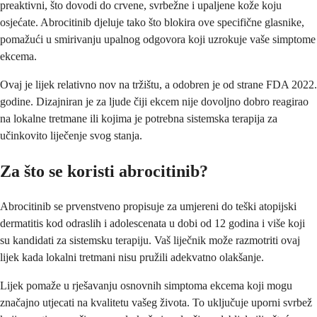
preaktivni, što dovodi do crvene, svrbežne i upaljene kože koju
osjećate. Abrocitinib djeluje tako što blokira ove specifične glasnike,
pomažući u smirivanju upalnog odgovora koji uzrokuje vaše simptome
ekcema.
Ovaj je lijek relativno nov na tržištu, a odobren je od strane FDA 2022.
godine. Dizajniran je za ljude čiji ekcem nije dovoljno dobro reagirao
na lokalne tretmane ili kojima je potrebna sistemska terapija za
učinkovito liječenje svog stanja.
Za što se koristi abrocitinib?
Abrocitinib se prvenstveno propisuje za umjereni do teški atopijski
dermatitis kod odraslih i adolescenata u dobi od 12 godina i više koji
su kandidati za sistemsku terapiju. Vaš liječnik može razmotriti ovaj
lijek kada lokalni tretmani nisu pružili adekvatno olakšanje.
Lijek pomaže u rješavanju osnovnih simptoma ekcema koji mogu
značajno utjecati na kvalitetu vašeg života. To uključuje uporni svrbež