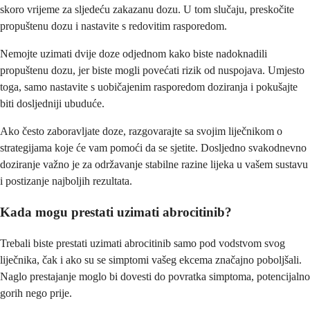
skoro vrijeme za sljedeću zakazanu dozu. U tom slučaju, preskočite
propuštenu dozu i nastavite s redovitim rasporedom.
Nemojte uzimati dvije doze odjednom kako biste nadoknadili
propuštenu dozu, jer biste mogli povećati rizik od nuspojava. Umjesto
toga, samo nastavite s uobičajenim rasporedom doziranja i pokušajte
biti dosljedniji ubuduće.
Ako često zaboravljate doze, razgovarajte sa svojim liječnikom o
strategijama koje će vam pomoći da se sjetite. Dosljedno svakodnevno
doziranje važno je za održavanje stabilne razine lijeka u vašem sustavu
i postizanje najboljih rezultata.
Kada mogu prestati uzimati abrocitinib?
Trebali biste prestati uzimati abrocitinib samo pod vodstvom svog
liječnika, čak i ako su se simptomi vašeg ekcema značajno poboljšali.
Naglo prestajanje moglo bi dovesti do povratka simptoma, potencijalno
gorih nego prije.