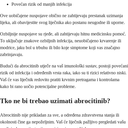
Povećan rizik od manjih infekcija
Ove uobičajene nuspojave obično ne zahtijevaju prestanak uzimanja
lijeka, ali obavijestite svog liječnika ako postanu neugodne ili uporne.
Ozbiljnije nuspojave su rjeđe, ali zahtijevaju hitnu medicinsku pomoć.
To uključuje znakove ozbiljnih infekcija, neuobičajeno krvarenje ili
modrice, jaku bol u trbuhu ili bilo koje simptome koji vas značajno
zabrinjavaju.
Budući da abrocitinib utječe na vaš imunološki sustav, postoji povećani
rizik od infekcija i određenih vrsta raka, iako su ti rizici relativno niski.
Vaš će vas liječnik redovito pratiti krvnim pretragama i kontrolama
kako bi rano uočio potencijalne probleme.
Tko ne bi trebao uzimati abrocitinib?
Abrocitinib nije prikladan za sve, a određena zdravstvena stanja ili
okolnosti čine ga nepoželjnim. Vaš će liječnik pažljivo pregledati vašu