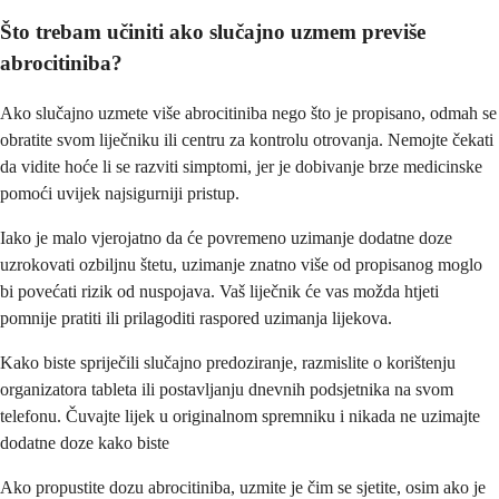
Što trebam učiniti ako slučajno uzmem previše
abrocitiniba?
Ako slučajno uzmete više abrocitiniba nego što je propisano, odmah se
obratite svom liječniku ili centru za kontrolu otrovanja. Nemojte čekati
da vidite hoće li se razviti simptomi, jer je dobivanje brze medicinske
pomoći uvijek najsigurniji pristup.
Iako je malo vjerojatno da će povremeno uzimanje dodatne doze
uzrokovati ozbiljnu štetu, uzimanje znatno više od propisanog moglo
bi povećati rizik od nuspojava. Vaš liječnik će vas možda htjeti
pomnije pratiti ili prilagoditi raspored uzimanja lijekova.
Kako biste spriječili slučajno predoziranje, razmislite o korištenju
organizatora tableta ili postavljanju dnevnih podsjetnika na svom
telefonu. Čuvajte lijek u originalnom spremniku i nikada ne uzimajte
dodatne doze kako biste
Ako propustite dozu abrocitiniba, uzmite je čim se sjetite, osim ako je