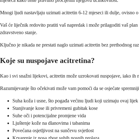
mjeseca kako biste pravilno procijenili njegovu učinkovitost.
Mnogi ljudi nastavljaju uzimati acitretin 6-12 mjeseci ili dulje, ovisn
Vaš će liječnik redovito pratiti vaš napredak i može prilagoditi vaš pl
zdravstveno stanje.
Ključno je nikada ne prestati naglo uzimati acitretin bez prethodnog ra
Koje su nuspojave acitretina?
Kao i svi snažni lijekovi, acitretin može uzrokovati nuspojave, iako ih
Razumijevanje što očekivati može vam pomoći da se osjećate spremnijima
Suha koža i usne, što pogađa većinu ljudi koji uzimaju ovaj lijek
Stanjivanje kose ili privremeni gubitak kose
Suhe oči i potencijalne promjene vida
Ljuštenje kože na dlanovima i tabanima
Povećana osjetljivost na sunčevu svjetlost
Krvarenje iz nosa zbog suhih nosnih prolaza