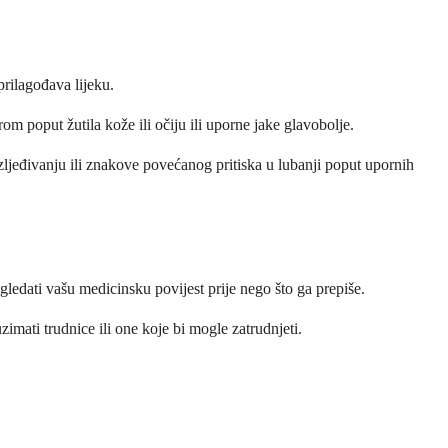
rilagođava lijeku.
om poput žutila kože ili očiju ili uporne jake glavobolje.
ozljeđivanju ili znakove povećanog pritiska u lubanji poput upornih
regledati vašu medicinsku povijest prije nego što ga prepiše.
imati trudnice ili one koje bi mogle zatrudnjeti.