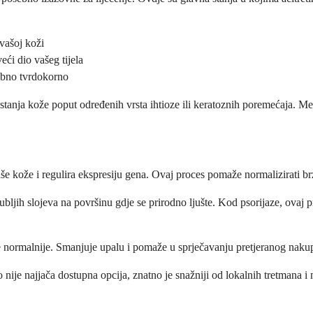
 vašoj koži
eći dio vašeg tijela
sebno tvrdokorno
a stanja kože poput određenih vrsta ihtioze ili keratoznih poremećaja. M
aše kože i regulira ekspresiju gena. Ovaj proces pomaže normalizirati br
ljih slojeva na površinu gdje se prirodno ljušte. Kod psorijaze, ovaj 
 normalnije. Smanjuje upalu i pomaže u sprječavanju pretjeranog nakupl
ko nije najjača dostupna opcija, znatno je snažniji od lokalnih tretmana 