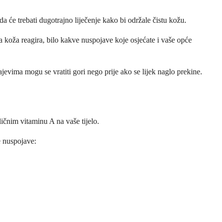
a će trebati dugotrajno liječenje kako bi održale čistu kožu.
ša koža reagira, bilo kakve nuspojave koje osjećate i vaše opće
jevima mogu se vratiti gori nego prije ako se lijek naglo prekine.
ličnim vitaminu A na vaše tijelo.
e nuspojave: