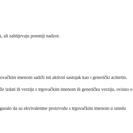
a, ali zahtijevaju pomniji nadzor.
ačkim imenom sadrži isti aktivni sastojak kao i generički acitretin.
 izdati ili verziju s trgovačkim imenom ili generičku verziju, ovisno o
e osiguralo da su ekvivalentne proizvodu s trgovačkim imenom u smislu