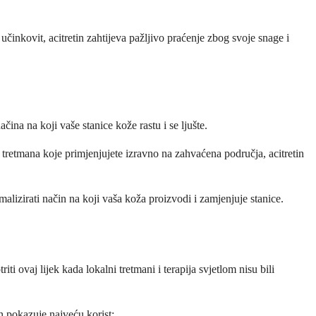
 učinkovit, acitretin zahtijeva pažljivo praćenje zbog svoje snage i
čina na koji vaše stanice kože rastu i se ljušte.
 tretmana koje primjenjujete izravno na zahvaćena područja, acitretin
lizirati način na koji vaša koža proizvodi i zamjenjuje stanice.
ti ovaj lijek kada lokalni tretmani i terapija svjetlom nisu bili
n pokazuje najveću korist: