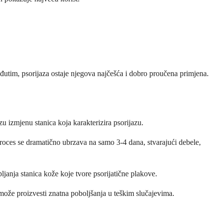
eđutim, psorijaza ostaje njegova najčešća i dobro proučena primjena.
zu izmjenu stanica koja karakterizira psorijazu.
proces se dramatično ubrzava na samo 3-4 dana, stvarajući debele,
janja stanica kože koje tvore psorijatične plakove.
i može proizvesti znatna poboljšanja u teškim slučajevima.