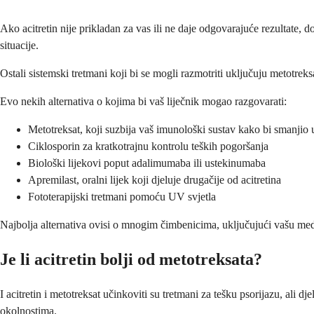
Ako acitretin nije prikladan za vas ili ne daje odgovarajuće rezultate, 
situacije.
Ostali sistemski tretmani koji bi se mogli razmotriti uključuju metotreks
Evo nekih alternativa o kojima bi vaš liječnik mogao razgovarati:
Metotreksat, koji suzbija vaš imunološki sustav kako bi smanjio 
Ciklosporin za kratkotrajnu kontrolu teških pogoršanja
Biološki lijekovi poput adalimumaba ili ustekinumaba
Apremilast, oralni lijek koji djeluje drugačije od acitretina
Fototerapijski tretmani pomoću UV svjetla
Najbolja alternativa ovisi o mnogim čimbenicima, uključujući vašu medic
Je li acitretin bolji od metotreksata?
I acitretin i metotreksat učinkoviti su tretmani za tešku psorijazu, ali d
okolnostima.