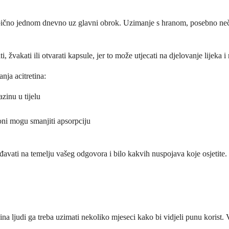
obično jednom dnevno uz glavni obrok. Uzimanje s hranom, posebno neči
žvakati ili otvarati kapsule, jer to može utjecati na djelovanje lijeka i 
nja acitretina:
zinu u tijelu
oni mogu smanjiti apsorpciju
ođavati na temelju vašeg odgovora i bilo kakvih nuspojava koje osjetit
ina ljudi ga treba uzimati nekoliko mjeseci kako bi vidjeli punu korist. 