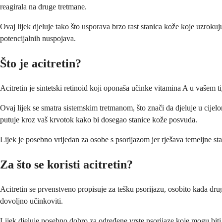
reagirala na druge tretmane.
Ovaj lijek djeluje tako što usporava brzo rast stanica kože koje uzrokuju
potencijalnih nuspojava.
Što je acitretin?
Acitretin je sintetski retinoid koji oponaša učinke vitamina A u vašem tij
Ovaj lijek se smatra sistemskim tretmanom, što znači da djeluje u cijel
putuje kroz vaš krvotok kako bi dosegao stanice kože posvuda.
Lijek je posebno vrijedan za osobe s psorijazom jer rješava temeljne st
Za što se koristi acitretin?
Acitretin se prvenstveno propisuje za tešku psorijazu, osobito kada drugi
dovoljno učinkoviti.
Lijek djeluje posebno dobro za određene vrste psorijaze koje mogu biti 