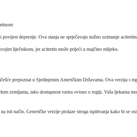
retinom
ili povijest depresije. Ova stanja ne sprječavaju nužno uzimanje acitretin
svojim liječnikom, jer acitretin može prijeći u majčino mlijeko.
ajčešće prepoznat u Sjedinjenim Američkim Državama. Ova verzija s trgov
im zemljama, iako dostupnost varira ovisno o regiji. Vaša ljekarna može
je na isti način. Generičke verzije prolaze stroga ispitivanja kako bi s