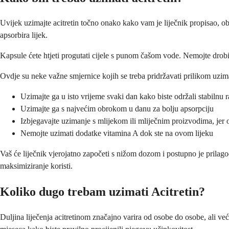
Uvijek uzimajte acitretin točno onako kako vam je liječnik propisao, 
apsorbira lijek.
Kapsule ćete htjeti progutati cijele s punom čašom vode. Nemojte drobiti, 
Ovdje su neke važne smjernice kojih se treba pridržavati prilikom uzima
Uzimajte ga u isto vrijeme svaki dan kako biste održali stabilnu ra
Uzimajte ga s najvećim obrokom u danu za bolju apsorpciju
Izbjegavajte uzimanje s mlijekom ili mliječnim proizvodima, jer 
Nemojte uzimati dodatke vitamina A dok ste na ovom lijeku
Vaš će liječnik vjerojatno započeti s nižom dozom i postupno je prilag
maksimiziranje koristi.
Koliko dugo trebam uzimati Acitretin?
Duljina liječenja acitretinom značajno varira od osobe do osobe, ali već