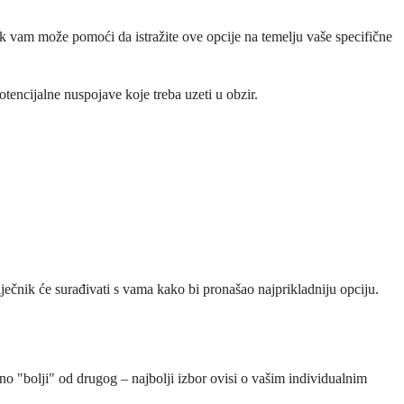
čnik vam može pomoći da istražite ove opcije na temelju vaše specifične
potencijalne nuspojave koje treba uzeti u obzir.
iječnik će surađivati s vama kako bi pronašao najprikladniju opciju.
zalno "bolji" od drugog – najbolji izbor ovisi o vašim individualnim