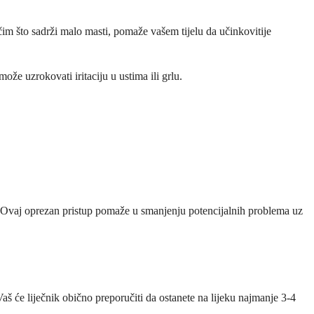
m što sadrži malo masti, pomaže vašem tijelu da učinkovitije
može uzrokovati iritaciju u ustima ili grlu.
e. Ovaj oprezan pristup pomaže u smanjenju potencijalnih problema uz
Vaš će liječnik obično preporučiti da ostanete na lijeku najmanje 3-4