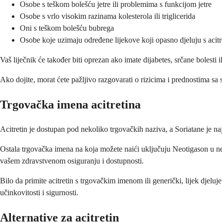
Osobe s teškom bolešću jetre ili problemima s funkcijom jetre
Osobe s vrlo visokim razinama kolesterola ili triglicerida
Oni s teškom bolešću bubrega
Osobe koje uzimaju određene lijekove koji opasno djeluju s acit
Vaš liječnik će također biti oprezan ako imate dijabetes, srčane bolesti 
Ako dojite, morat ćete pažljivo razgovarati o rizicima i prednostima sa 
Trgovačka imena acitretina
Acitretin je dostupan pod nekoliko trgovačkih naziva, a Soriatane je n
Ostala trgovačka imena na koja možete naići uključuju Neotigason u nek
vašem zdravstvenom osiguranju i dostupnosti.
Bilo da primite acitretin s trgovačkim imenom ili generički, lijek djelu
učinkovitosti i sigurnosti.
Alternative za acitretin