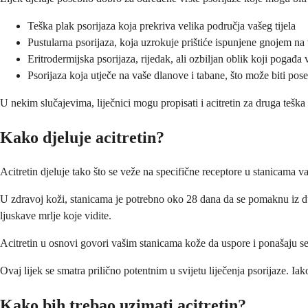
Teška plak psorijaza koja prekriva velika područja vašeg tijela
Pustularna psorijaza, koja uzrokuje prištiće ispunjene gnojem na
Eritrodermijska psorijaza, rijedak, ali ozbiljan oblik koji pogađa v
Psorijaza koja utječe na vaše dlanove i tabane, što može biti po
U nekim slučajevima, liječnici mogu propisati i acitretin za druga tešk
Kako djeluje acitretin?
Acitretin djeluje tako što se veže na specifične receptore u stanicama v
U zdravoj koži, stanicama je potrebno oko 28 dana da se pomaknu iz dub
ljuskave mrlje koje vidite.
Acitretin u osnovi govori vašim stanicama kože da uspore i ponašaju se
Ovaj lijek se smatra prilično potentnim u svijetu liječenja psorijaze. Ia
Kako bih trebao uzimati acitretin?