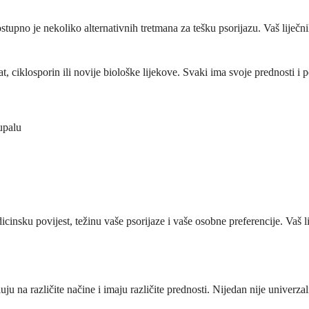
dostupno je nekoliko alternativnih tretmana za tešku psorijazu. Vaš lije
at, ciklosporin ili novije biološke lijekove. Svaki ima svoje prednosti i 
upalu
insku povijest, težinu vaše psorijaze i vaše osobne preferencije. Vaš l
jeluju na različite načine i imaju različite prednosti. Nijedan nije univer