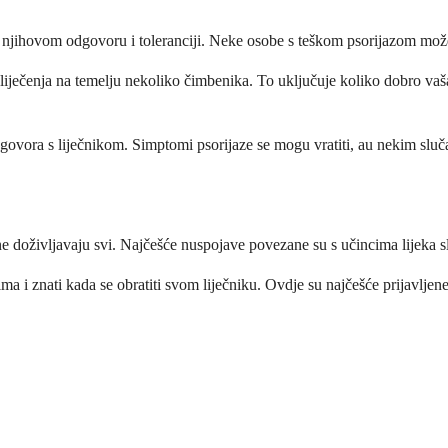
o o njihovom odgovoru i toleranciji. Neke osobe s teškom psorijazom možd
an liječenja na temelju nekoliko čimbenika. To uključuje koliko dobro va
zgovora s liječnikom. Simptomi psorijaze se mogu vratiti, au nekim sluča
 ne doživljavaju svi. Najčešće nuspojave povezane su s učincima lijeka s
 i znati kada se obratiti svom liječniku. Ovdje su najčešće prijavljen