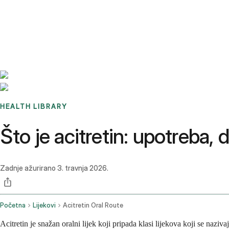
Benchmarks
Stories
FAQ
Sign up / Log in
HEALTH LIBRARY
Što je acitretin: upotreba, 
Zadnje ažurirano
3. travnja 2026.
Početna
Lijekovi
Acitretin Oral Route
Acitretin je snažan oralni lijek koji pripada klasi lijekova koji se nazi