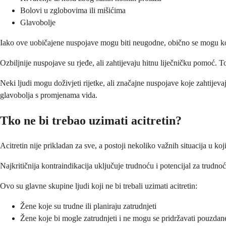
Bolovi u zglobovima ili mišićima
Glavobolje
Iako ove uobičajene nuspojave mogu biti neugodne, obično se mogu kontr
Ozbiljnije nuspojave su rjeđe, ali zahtijevaju hitnu liječničku pomoć. T
Neki ljudi mogu doživjeti rijetke, ali značajne nuspojave koje zahtijev
glavobolja s promjenama vida.
Tko ne bi trebao uzimati acitretin?
Acitretin nije prikladan za sve, a postoji nekoliko važnih situacija u ko
Najkritičnija kontraindikacija uključuje trudnoću i potencijal za trudno
Ovo su glavne skupine ljudi koji ne bi trebali uzimati acitretin:
Žene koje su trudne ili planiraju zatrudnjeti
Žene koje bi mogle zatrudnjeti i ne mogu se pridržavati pouzdan