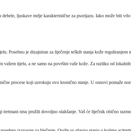
 debele, ljuskave mrlje karakteristične za psorijazu. Iako može biti vrlo
elu. Posebno je dizajniran za liječenje teških stanja kože reguliranjem na
om vašem tijelu, a ne samo na površini vaše kože. Za razliku od lokalnih
anične procese koji uzrokuju ovo kronično stanje. U osnovi pomaže norma
 tretmani nisu pružili dovoljno olakšanje. Vaš će liječnik obično razmotri
posebno izazovne za liječenje. Ovdje su glavna stanja u kojima acitreti