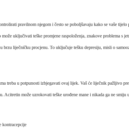
olirati pravilnom njegom i često se poboljšavaju kako se vaše tijelo p
o može uključivati ​​teške promjene raspoloženja, znakove problema s jetr
aju brzu liječničku procjenu. To uključuje tešku depresiju, misli o samo
jima treba u potpunosti izbjegavati ovaj lijek. Vaš će liječnik pažljivo p
ću. Acitretin može uzrokovati teške urođene mane i nikada ga ne smiju uz
e kontracepcije