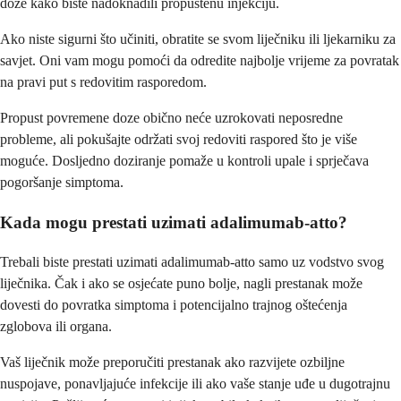
doze kako biste nadoknadili propuštenu injekciju.
Ako niste sigurni što učiniti, obratite se svom liječniku ili ljekarniku za
savjet. Oni vam mogu pomoći da odredite najbolje vrijeme za povratak
na pravi put s redovitim rasporedom.
Propust povremene doze obično neće uzrokovati neposredne
probleme, ali pokušajte održati svoj redoviti raspored što je više
moguće. Dosljedno doziranje pomaže u kontroli upale i sprječava
pogoršanje simptoma.
Kada mogu prestati uzimati adalimumab-atto?
Trebali biste prestati uzimati adalimumab-atto samo uz vodstvo svog
liječnika. Čak i ako se osjećate puno bolje, nagli prestanak može
dovesti do povratka simptoma i potencijalno trajnog oštećenja
zglobova ili organa.
Vaš liječnik može preporučiti prestanak ako razvijete ozbiljne
nuspojave, ponavljajuće infekcije ili ako vaše stanje uđe u dugotrajnu