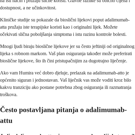
na isti način i pružaju slične koristi. Glavne razlike su obično cijena i
dostupnost, a ne učinkovitost.
Kliničke studije su pokazale da bioslični lijekovi poput adalimumab-
atta pružaju iste terapijske koristi kao i originalni lijek. Možete
očekivati slična poboljšanja simptoma i istu razinu kontrole bolesti.
Mnogi ljudi biraju bioslične lijekove jer su često jeftiniji od originalnog
lijeka s robnom markom. Vaš plan osiguranja također može preferirati
bioslične lijekove, što ih čini pristupačnijim za dugotrajno liječenje.
Ako vam Humira već dobro djeluje, prelazak na adalimumab-atto je
općenito siguran i jednostavan. Vaš liječnik vas može voditi kroz bilo
kakvu tranziciju ako postane potrebna zbog osiguranja ili razmatranja
troškova.
Često postavljana pitanja o adalimumab-
attu