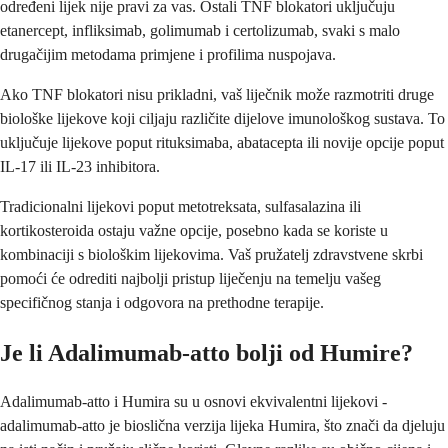
određeni lijek nije pravi za vas. Ostali TNF blokatori uključuju
etanercept, infliksimab, golimumab i certolizumab, svaki s malo
drugačijim metodama primjene i profilima nuspojava.
Ako TNF blokatori nisu prikladni, vaš liječnik može razmotriti druge
biološke lijekove koji ciljaju različite dijelove imunološkog sustava. To
uključuje lijekove poput rituksimaba, abatacepta ili novije opcije poput
IL-17 ili IL-23 inhibitora.
Tradicionalni lijekovi poput metotreksata, sulfasalazina ili
kortikosteroida ostaju važne opcije, posebno kada se koriste u
kombinaciji s biološkim lijekovima. Vaš pružatelj zdravstvene skrbi
pomoći će odrediti najbolji pristup liječenju na temelju vašeg
specifičnog stanja i odgovora na prethodne terapije.
Je li Adalimumab-atto bolji od Humire?
Adalimumab-atto i Humira su u osnovi ekvivalentni lijekovi -
adalimumab-atto je bioslična verzija lijeka Humira, što znači da djeluju