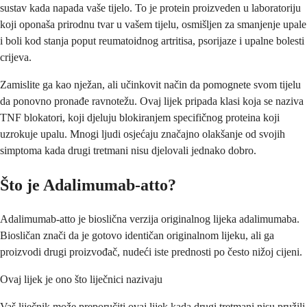
sustav kada napada vaše tijelo. To je protein proizveden u laboratoriju
koji oponaša prirodnu tvar u vašem tijelu, osmišljen za smanjenje upale
i boli kod stanja poput reumatoidnog artritisa, psorijaze i upalne bolesti
crijeva.
Zamislite ga kao nježan, ali učinkovit način da pomognete svom tijelu
da ponovno pronađe ravnotežu. Ovaj lijek pripada klasi koja se naziva
TNF blokatori, koji djeluju blokiranjem specifičnog proteina koji
uzrokuje upalu. Mnogi ljudi osjećaju značajno olakšanje od svojih
simptoma kada drugi tretmani nisu djelovali jednako dobro.
Što je Adalimumab-atto?
Adalimumab-atto je bioslična verzija originalnog lijeka adalimumaba.
Biosličan znači da je gotovo identičan originalnom lijeku, ali ga
proizvodi drugi proizvođač, nudeći iste prednosti po često nižoj cijeni.
Ovaj lijek je ono što liječnici nazivaju
Vaš liječnik može preporučiti ovaj lijek kada drugi tretmani nisu pružili