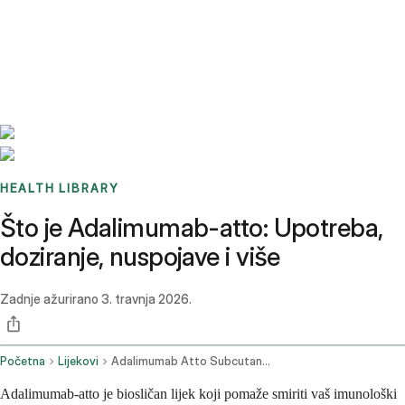
Benchmarks
Stories
FAQ
Sign up / Log in
HEALTH LIBRARY
Što je Adalimumab-atto: Upotreba,
doziranje, nuspojave i više
Zadnje ažurirano
3. travnja 2026.
Početna
Lijekovi
Adalimumab Atto Subcutaneous Route
Adalimumab-atto je biosličan lijek koji pomaže smiriti vaš imunološki