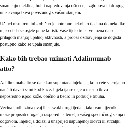
smanjenju oteklina, boli i napredovanja oštećenja zglobova ili drugog
uništavanja tkiva povezanog s vašim stanjem.
Učinci nisu trenutni - obično je potrebno nekoliko tjedana do nekoliko
mjeseci da se osjete pune koristi. Vaše tijelo treba vremena da se
prilagodi manjoj upalnoj aktivnosti, a proces ozdravljenja se događa
postupno kako se upala smanjuje.
Kako bih trebao uzimati Adalimumab-
atto?
Adalimumab-atto se daje kao supkutana injekcija, koju ćete vjerojatno
naučiti davati sami kod kuće. Injekcija se daje u masno tkivo
neposredno ispod kože, obično u bedro ili područje trbuha.
Većina ljudi uzima ovaj lijek svaki drugi tjedan, iako vam liječnik
može propisati drugačiji raspored na temelju vašeg specifičnog stanja i
odgovora. Injekcija dolazi u unaprijed napunjenoj olovci ili štrcaljki,