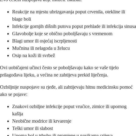
Reakcije na mjestu ubrizgavanja poput crvenila, otekline ili
blage boli
Infekcije gornjih dišnih putova poput prehlade ili infekcija sinusa
Glavobolje koje se obično poboljšavaju s vremenom
Blagi umor ili osjećaj iscrpljenosti
Mučnina ili nelagoda u želucu
Osip na koži ili svrbež
Ovi uobičajeni učinci često se poboljšavaju kako se vaše tijelo
prilagođava lijeku, a većina ne zahtijeva prekid liječenja.
Ozbiljnije nuspojave su rjeđe, ali zahtijevaju hitnu medicinsku pomoć
ako se pojave:
Znakovi ozbiljne infekcije poput vrućice, zimice ili upornog
kašlja
Neobične modrice ili krvarenje
Teški umor ili slabost
Uporna bol u trbuhu ili promjene u navikama crijeva