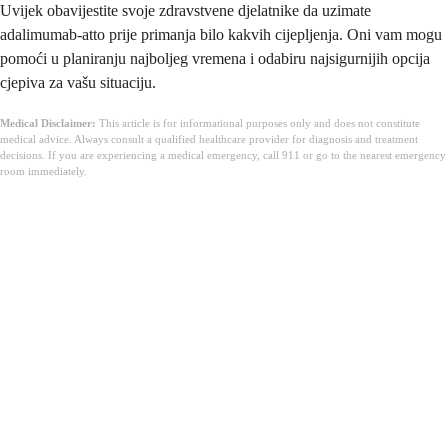
Uvijek obavijestite svoje zdravstvene djelatnike da uzimate
adalimumab-atto prije primanja bilo kakvih cijepljenja. Oni vam mogu
pomoći u planiranju najboljeg vremena i odabiru najsigurnijih opcija
cjepiva za vašu situaciju.
Medical Disclaimer:
This article is for informational purposes only and does not constitute
medical advice. Always consult a qualified healthcare provider for diagnosis and treatment
decisions. If you are experiencing a medical emergency, call 911 or go to the nearest emergency
room immediately.