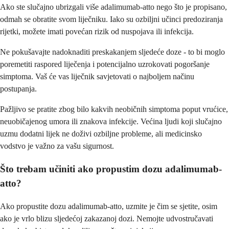
Ako ste slučajno ubrizgali više adalimumab-atto nego što je propisano,
odmah se obratite svom liječniku. Iako su ozbiljni učinci predoziranja
rijetki, možete imati povećan rizik od nuspojava ili infekcija.
Ne pokušavajte nadoknaditi preskakanjem sljedeće doze - to bi moglo
poremetiti raspored liječenja i potencijalno uzrokovati pogoršanje
simptoma. Vaš će vas liječnik savjetovati o najboljem načinu
postupanja.
Pažljivo se pratite zbog bilo kakvih neobičnih simptoma poput vrućice,
neuobičajenog umora ili znakova infekcije. Većina ljudi koji slučajno
uzmu dodatni lijek ne doživi ozbiljne probleme, ali medicinsko
vodstvo je važno za vašu sigurnost.
Što trebam učiniti ako propustim dozu adalimumab-
atto?
Ako propustite dozu adalimumab-atto, uzmite je čim se sjetite, osim
ako je vrlo blizu sljedećoj zakazanoj dozi. Nemojte udvostručavati