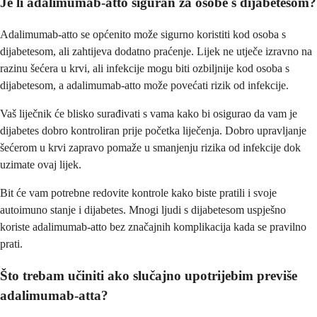
Je li adalimumab-atto siguran za osobe s dijabetesom?
Adalimumab-atto se općenito može sigurno koristiti kod osoba s
dijabetesom, ali zahtijeva dodatno praćenje. Lijek ne utječe izravno na
razinu šećera u krvi, ali infekcije mogu biti ozbiljnije kod osoba s
dijabetesom, a adalimumab-atto može povećati rizik od infekcije.
Vaš liječnik će blisko surađivati s vama kako bi osigurao da vam je
dijabetes dobro kontroliran prije početka liječenja. Dobro upravljanje
šećerom u krvi zapravo pomaže u smanjenju rizika od infekcije dok
uzimate ovaj lijek.
Bit će vam potrebne redovite kontrole kako biste pratili i svoje
autoimuno stanje i dijabetes. Mnogi ljudi s dijabetesom uspješno
koriste adalimumab-atto bez značajnih komplikacija kada se pravilno
prati.
Što trebam učiniti ako slučajno upotrijebim previše
adalimumab-atta?