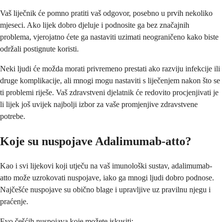
Vaš liječnik će pomno pratiti vaš odgovor, posebno u prvih nekoliko
mjeseci. Ako lijek dobro djeluje i podnosite ga bez značajnih
problema, vjerojatno ćete ga nastaviti uzimati neograničeno kako biste
održali postignute koristi.
Neki ljudi će možda morati privremeno prestati ako razviju infekcije ili
druge komplikacije, ali mnogi mogu nastaviti s liječenjem nakon što se
ti problemi riješe. Vaš zdravstveni djelatnik će redovito procjenjivati je
li lijek još uvijek najbolji izbor za vaše promjenjive zdravstvene
potrebe.
Koje su nuspojave Adalimumab-atto?
Kao i svi lijekovi koji utječu na vaš imunološki sustav, adalimumab-
atto može uzrokovati nuspojave, iako ga mnogi ljudi dobro podnose.
Najčešće nuspojave su obično blage i upravljive uz pravilnu njegu i
praćenje.
Evo češćih nuspojava koje možete iskusiti: