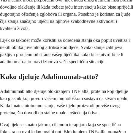
dovoljno olakšanje ili kada trebate jaču intervenciju kako biste spriječili
dugotrajno oštećenje zglobova ili organa. Posebno je koristan za ljude
čija stanja značajno utječu na njihove svakodnevne aktivnosti i
kvalitetu života.
Lijek se također može koristiti za određena stanja oka poput uveitisa i
nekih oblika juvenilnog artritisa kod djece. Svako stanje zahtijeva
pažljivu procjenu od strane vašeg liječnika kako bi se utvrdilo je li
adalimumab-atto pravi izbor za vašu specifičnu situaciju.
Kako djeluje Adalimumab-atto?
Adalimumab-atto djeluje blokiranjem TNF-alfa, proteina koji djeluje
kao glasnik koji govori vašem imunološkom sustavu da stvara upalu.
Kada imate autoimuno stanje, vaše tijelo proizvodi previše ovog
proteina, što dovodi do stalne upale i oštećenja tkiva.
Ovaj lijek se smatra jakom, ciljanom terapijom koja se specifično
fokusira na ovaj jedan upalni put. Blokiranjem TNF-alfa, pomaže u