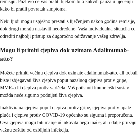
remisiju. Pažljivo će vas pratiti tijekom bilo kakvih pauza u liječenju
kako bi pratili povratak simptoma.
Neki ljudi mogu uspješno prestati s liječenjem nakon godina remisije,
dok drugi moraju nastaviti neodređeno. Vaša individualna situacija će
odrediti najbolji pristup za dugoročno održavanje vašeg zdravlja.
Mogu li primiti cjepiva dok uzimam Adalimumab-
atto?
Možete primiti većinu cjepiva dok uzimate adalimumab-atto, ali trebali
biste izbjegavati živa cjepiva poput nazalnog cjepiva protiv gripe,
MMR-a ili cjepiva protiv varičela. Vaš potisnuti imunološki sustav
možda neće sigurno podnijeti živa cjepiva.
Inaktivirana cjepiva poput cjepiva protiv gripe, cjepiva protiv upale
pluća i cjepiva protiv COVID-19 općenito su sigurna i preporučena.
Ova cjepiva mogu biti manje učinkovita nego inače, ali i dalje pružaju
važnu zaštitu od ozbiljnih infekcija.