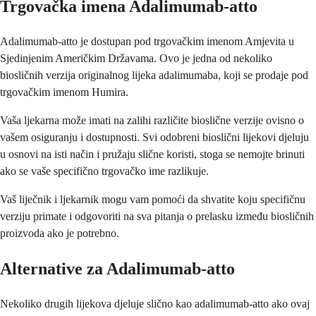
Trgovačka imena Adalimumab-atto
Adalimumab-atto je dostupan pod trgovačkim imenom Amjevita u
Sjedinjenim Američkim Državama. Ovo je jedna od nekoliko
biosličnih verzija originalnog lijeka adalimumaba, koji se prodaje pod
trgovačkim imenom Humira.
Vaša ljekarna može imati na zalihi različite bioslične verzije ovisno o
vašem osiguranju i dostupnosti. Svi odobreni bioslični lijekovi djeluju
u osnovi na isti način i pružaju slične koristi, stoga se nemojte brinuti
ako se vaše specifično trgovačko ime razlikuje.
Vaš liječnik i ljekarnik mogu vam pomoći da shvatite koju specifičnu
verziju primate i odgovoriti na sva pitanja o prelasku između biosličnih
proizvoda ako je potrebno.
Alternative za Adalimumab-atto
Nekoliko drugih lijekova djeluje slično kao adalimumab-atto ako ovaj