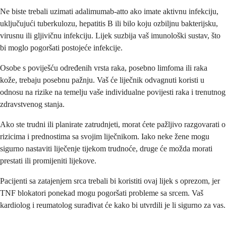
Ne biste trebali uzimati adalimumab-atto ako imate aktivnu infekciju,
uključujući tuberkulozu, hepatitis B ili bilo koju ozbiljnu bakterijsku,
virusnu ili gljivičnu infekciju. Lijek suzbija vaš imunološki sustav, što
bi moglo pogoršati postojeće infekcije.
Osobe s poviješću određenih vrsta raka, posebno limfoma ili raka
kože, trebaju posebnu pažnju. Vaš će liječnik odvagnuti koristi u
odnosu na rizike na temelju vaše individualne povijesti raka i trenutnog
zdravstvenog stanja.
Ako ste trudni ili planirate zatrudnjeti, morat ćete pažljivo razgovarati o
rizicima i prednostima sa svojim liječnikom. Iako neke žene mogu
sigurno nastaviti liječenje tijekom trudnoće, druge će možda morati
prestati ili promijeniti lijekove.
Pacijenti sa zatajenjem srca trebali bi koristiti ovaj lijek s oprezom, jer
TNF blokatori ponekad mogu pogoršati probleme sa srcem. Vaš
kardiolog i reumatolog surađivat će kako bi utvrdili je li sigurno za vas.