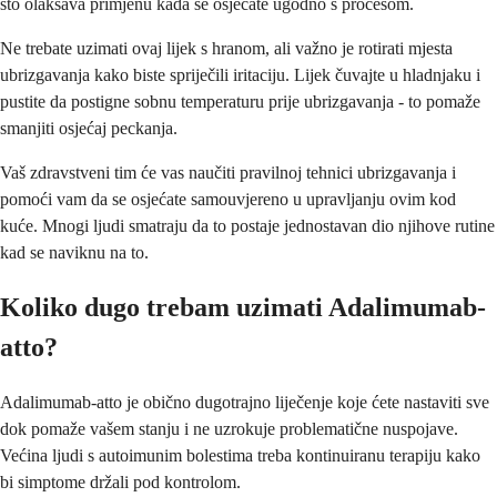
što olakšava primjenu kada se osjećate ugodno s procesom.
Ne trebate uzimati ovaj lijek s hranom, ali važno je rotirati mjesta
ubrizgavanja kako biste spriječili iritaciju. Lijek čuvajte u hladnjaku i
pustite da postigne sobnu temperaturu prije ubrizgavanja - to pomaže
smanjiti osjećaj peckanja.
Vaš zdravstveni tim će vas naučiti pravilnoj tehnici ubrizgavanja i
pomoći vam da se osjećate samouvjereno u upravljanju ovim kod
kuće. Mnogi ljudi smatraju da to postaje jednostavan dio njihove rutine
kad se naviknu na to.
Koliko dugo trebam uzimati Adalimumab-
atto?
Adalimumab-atto je obično dugotrajno liječenje koje ćete nastaviti sve
dok pomaže vašem stanju i ne uzrokuje problematične nuspojave.
Većina ljudi s autoimunim bolestima treba kontinuiranu terapiju kako
bi simptome držali pod kontrolom.