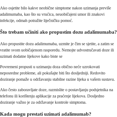
Ako osjetite bilo kakve neobične simptome nakon uzimanja previše
adalimumaba, kao što su vrućica, neuobičajeni umor ili znakovi
infekcije, odmah potražite liječničku pomoć.
Što trebam učiniti ako propustim dozu adalimumaba?
Ako propustite dozu adalimumaba, uzmite je čim se sjetite, a zatim se
vratite svom uobičajenom rasporedu. Nemojte udvostručavati doze ili
uzimati dodatne lijekove kako biste se
Povremeni propusti u uzimanju doza obično neće uzrokovati
neposredne probleme, ali pokušajte biti što dosljedniji. Redovito
doziranje pomaže u održavanju stabilne razine lijeka u vašem sustavu.
Ako često zaboravljate doze, razmislite o postavljanju podsjetnika na
telefonu ili korištenju aplikacije za praćenje lijekova. Dosljedno
doziranje važno je za održavanje kontrole simptoma.
Kada mogu prestati uzimati adalimumab?