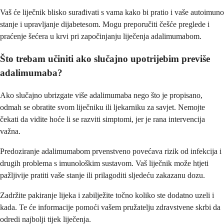
Vaš će liječnik blisko surađivati s vama kako bi pratio i vaše autoimuno
stanje i upravljanje dijabetesom. Mogu preporučiti češće preglede i
praćenje šećera u krvi pri započinjanju liječenja adalimumabom.
Što trebam učiniti ako slučajno upotrijebim previše
adalimumaba?
Ako slučajno ubrizgate više adalimumaba nego što je propisano,
odmah se obratite svom liječniku ili ljekarniku za savjet. Nemojte
čekati da vidite hoće li se razviti simptomi, jer je rana intervencija
važna.
Predoziranje adalimumabom prvenstveno povećava rizik od infekcija i
drugih problema s imunološkim sustavom. Vaš liječnik može htjeti
pažljivije pratiti vaše stanje ili prilagoditi sljedeću zakazanu dozu.
Zadržite pakiranje lijeka i zabilježite točno koliko ste dodatno uzeli i
kada. Te će informacije pomoći vašem pružatelju zdravstvene skrbi da
odredi najbolji tijek liječenja.