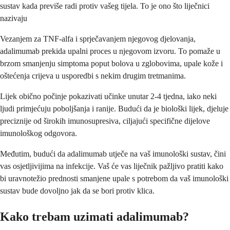
sustav kada previše radi protiv vašeg tijela. To je ono što liječnici
nazivaju
Vezanjem za TNF-alfa i sprječavanjem njegovog djelovanja,
adalimumab prekida upalni proces u njegovom izvoru. To pomaže u
brzom smanjenju simptoma poput bolova u zglobovima, upale kože i
oštećenja crijeva u usporedbi s nekim drugim tretmanima.
Lijek obično počinje pokazivati učinke unutar 2-4 tjedna, iako neki
ljudi primjećuju poboljšanja i ranije. Budući da je biološki lijek, djeluje
preciznije od širokih imunosupresiva, ciljajući specifične dijelove
imunološkog odgovora.
Međutim, budući da adalimumab utječe na vaš imunološki sustav, čini
vas osjetljivijima na infekcije. Vaš će vas liječnik pažljivo pratiti kako
bi uravnotežio prednosti smanjene upale s potrebom da vaš imunološki
sustav bude dovoljno jak da se bori protiv klica.
Kako trebam uzimati adalimumab?