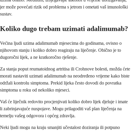
jer može povećati rizik od problema s jetrom i ometati vaš imunološki
sustav.
Koliko dugo trebam uzimati adalimumab?
Većina ljudi uzima adalimumab mjesecima do godinama, ovisno o
njihovom stanju i koliko dobro reagiraju na liječenje. Obično je to
dugoročni lijek, a ne kratkoročno rješenje.
Za stanja poput reumatoidnog artritisa ili Crohnove bolesti, možda ćete
morati nastaviti uzimati adalimumab na neodređeno vrijeme kako biste
održali kontrolu simptoma. Prekid lijeka često dovodi do povratka
simptoma u roku od nekoliko mjeseci.
Vaš će liječnik redovito procjenjivati koliko dobro lijek djeluje i imate
li zabrinjavajuće nuspojave. Mogu prilagoditi vaš plan liječenja na
temelju vašeg odgovora i općeg zdravlja.
Neki ljudi mogu na kraju smanjiti učestalost doziranja ili potpuno