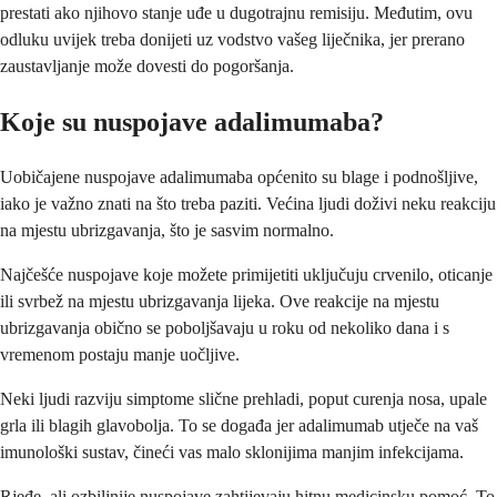
prestati ako njihovo stanje uđe u dugotrajnu remisiju. Međutim, ovu
odluku uvijek treba donijeti uz vodstvo vašeg liječnika, jer prerano
zaustavljanje može dovesti do pogoršanja.
Koje su nuspojave adalimumaba?
Uobičajene nuspojave adalimumaba općenito su blage i podnošljive,
iako je važno znati na što treba paziti. Većina ljudi doživi neku reakciju
na mjestu ubrizgavanja, što je sasvim normalno.
Najčešće nuspojave koje možete primijetiti uključuju crvenilo, oticanje
ili svrbež na mjestu ubrizgavanja lijeka. Ove reakcije na mjestu
ubrizgavanja obično se poboljšavaju u roku od nekoliko dana i s
vremenom postaju manje uočljive.
Neki ljudi razviju simptome slične prehladi, poput curenja nosa, upale
grla ili blagih glavobolja. To se događa jer adalimumab utječe na vaš
imunološki sustav, čineći vas malo sklonijima manjim infekcijama.
Rjeđe, ali ozbiljnije nuspojave zahtijevaju hitnu medicinsku pomoć. To