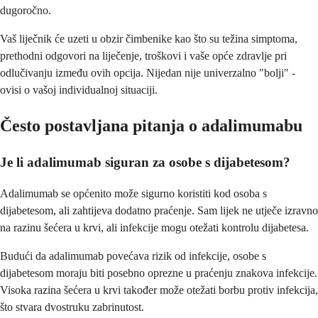
dugoročno.
Vaš liječnik će uzeti u obzir čimbenike kao što su težina simptoma,
prethodni odgovori na liječenje, troškovi i vaše opće zdravlje pri
odlučivanju između ovih opcija. Nijedan nije univerzalno "bolji" -
ovisi o vašoj individualnoj situaciji.
Često postavljana pitanja o adalimumabu
Je li adalimumab siguran za osobe s dijabetesom?
Adalimumab se općenito može sigurno koristiti kod osoba s
dijabetesom, ali zahtijeva dodatno praćenje. Sam lijek ne utječe izravno
na razinu šećera u krvi, ali infekcije mogu otežati kontrolu dijabetesa.
Budući da adalimumab povećava rizik od infekcije, osobe s
dijabetesom moraju biti posebno oprezne u praćenju znakova infekcije.
Visoka razina šećera u krvi također može otežati borbu protiv infekcija,
što stvara dvostruku zabrinutost.