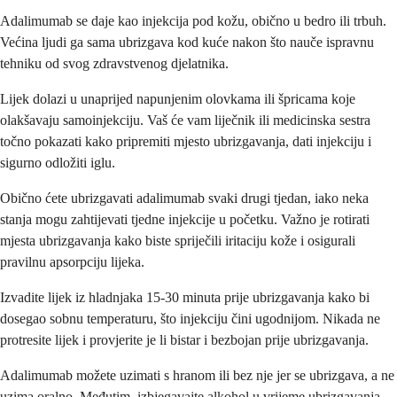
Adalimumab se daje kao injekcija pod kožu, obično u bedro ili trbuh.
Većina ljudi ga sama ubrizgava kod kuće nakon što nauče ispravnu
tehniku od svog zdravstvenog djelatnika.
Lijek dolazi u unaprijed napunjenim olovkama ili špricama koje
olakšavaju samoinjekciju. Vaš će vam liječnik ili medicinska sestra
točno pokazati kako pripremiti mjesto ubrizgavanja, dati injekciju i
sigurno odložiti iglu.
Obično ćete ubrizgavati adalimumab svaki drugi tjedan, iako neka
stanja mogu zahtijevati tjedne injekcije u početku. Važno je rotirati
mjesta ubrizgavanja kako biste spriječili iritaciju kože i osigurali
pravilnu apsorpciju lijeka.
Izvadite lijek iz hladnjaka 15-30 minuta prije ubrizgavanja kako bi
dosegao sobnu temperaturu, što injekciju čini ugodnijom. Nikada ne
protresite lijek i provjerite je li bistar i bezbojan prije ubrizgavanja.
Adalimumab možete uzimati s hranom ili bez nje jer se ubrizgava, a ne
uzima oralno. Međutim, izbjegavajte alkohol u vrijeme ubrizgavanja,