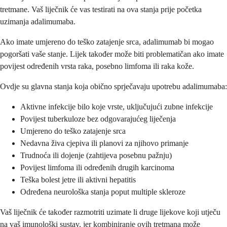
tretmane. Vaš liječnik će vas testirati na ova stanja prije početka
uzimanja adalimumaba.
Ako imate umjereno do teško zatajenje srca, adalimumab bi mogao
pogoršati vaše stanje. Lijek također može biti problematičan ako imate
povijest određenih vrsta raka, posebno limfoma ili raka kože.
Ovdje su glavna stanja koja obično sprječavaju upotrebu adalimumaba:
Aktivne infekcije bilo koje vrste, uključujući zubne infekcije
Povijest tuberkuloze bez odgovarajućeg liječenja
Umjereno do teško zatajenje srca
Nedavna živa cjepiva ili planovi za njihovo primanje
Trudnoća ili dojenje (zahtijeva posebnu pažnju)
Povijest limfoma ili određenih drugih karcinoma
Teška bolest jetre ili aktivni hepatitis
Određena neurološka stanja poput multiple skleroze
Vaš liječnik će također razmotriti uzimate li druge lijekove koji utječu
na vaš imunološki sustav, jer kombiniranje ovih tretmana može