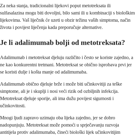
Za neka stanja, tradicionalni lijekovi poput metotreksata ili
sulfasalazina mogu biti dovoljni, bilo sami ili u kombinaciji s biološkim
lijekovima. Vaš liječnik će uzeti u obzir težinu vaših simptoma, način
života i povijest liječenja kada preporučuje alternative.
Je li adalimumab bolji od metotreksata?
Adalimumab i metotreksat djeluju različito i često se koriste zajedno, a
ne kao konkurentni tretmani. Metotreksat se obično isprobava prvi jer
se koristi dulje i košta manje od adalimumaba.
Adalimumab obično djeluje brže i može biti učinkovitiji za teške
simptome, ali je i skuplji i nosi veći rizik od ozbiljnih infekcija.
Metotreksat djeluje sporije, ali ima dužu povijest sigurnosti i
učinkovitosti.
Mnogi ljudi zapravo uzimaju oba lijeka zajedno, jer se dobro
nadopunjuju. Metotreksat može pomoći u sprječavanju razvoja
antitijela protiv adalimumaba, čineći biološki lijek učinkovitijim