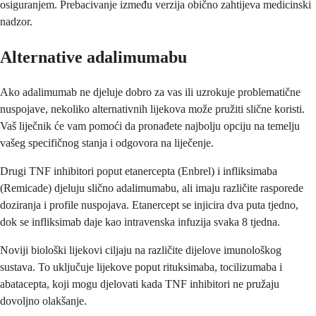
osiguranjem. Prebacivanje između verzija obično zahtijeva medicinski
nadzor.
Alternative adalimumabu
Ako adalimumab ne djeluje dobro za vas ili uzrokuje problematične
nuspojave, nekoliko alternativnih lijekova može pružiti slične koristi.
Vaš liječnik će vam pomoći da pronađete najbolju opciju na temelju
vašeg specifičnog stanja i odgovora na liječenje.
Drugi TNF inhibitori poput etanercepta (Enbrel) i infliksimaba
(Remicade) djeluju slično adalimumabu, ali imaju različite rasporede
doziranja i profile nuspojava. Etanercept se injicira dva puta tjedno,
dok se infliksimab daje kao intravenska infuzija svaka 8 tjedna.
Noviji biološki lijekovi ciljaju na različite dijelove imunološkog
sustava. To uključuje lijekove poput rituksimaba, tocilizumaba i
abatacepta, koji mogu djelovati kada TNF inhibitori ne pružaju
dovoljno olakšanje.