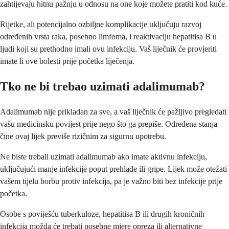
zahtijevaju hitnu pažnju u odnosu na one koje možete pratiti kod kuće.
Rijetke, ali potencijalno ozbiljne komplikacije uključuju razvoj
određenih vrsta raka, posebno limfoma, i reaktivaciju hepatitisa B u
ljudi koji su prethodno imali ovu infekciju. Vaš liječnik će provjeriti
imate li ove bolesti prije početka liječenja.
Tko ne bi trebao uzimati adalimumab?
Adalimumab nije prikladan za sve, a vaš liječnik će pažljivo pregledati
vašu medicinsku povijest prije nego što ga prepiše. Određena stanja
čine ovaj lijek previše rizičnim za sigurnu upotrebu.
Ne biste trebali uzimati adalimumab ako imate aktivnu infekciju,
uključujući manje infekcije poput prehlade ili gripe. Lijek može otežati
vašem tijelu borbu protiv infekcija, pa je važno biti bez infekcije prije
početka.
Osobe s poviješću tuberkuloze, hepatitisa B ili drugih kroničnih
infekcija možda će trebati posebne mjere opreza ili alternativne