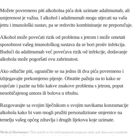
Možete povremeno piti alkoholna pića dok uzimate adalimumab, ali
umjerenost je važna. I alkohol i adalimumab mogu utjecati na vašu
jetru i imunološki sustav, pa se redovito kombiniranje ne preporučuje.
Alkohol može povećati rizik od problema s jetrom i može ometati
sposobnost vašeg imunološkog sustava da se bori protiv infekcija.
Budući da adalimumab već povećava rizik od infekcije, dodavanje
alkohola može pogoršati ovu zabrinutost.
Ako odlučite piti, ograničite se na jedno ili dva pića povremeno i
izbjegavajte prekomjerno pijenje. Obratite pažnju na to kako se
osjećate i pazite na bilo kakve znakove problema s jetrom, poput
neuobičajenog umora ili bolova u trbuhu.
Razgovarajte sa svojim liječnikom o svojim navikama konzumacije
alkohola kako bi vam mogli pružiti personalizirane smjernice na
temelju vašeg općeg zdravlja i drugih lijekova koje uzimate.
Medical Disclaimer:
This article is for informational purposes only and does not constitute