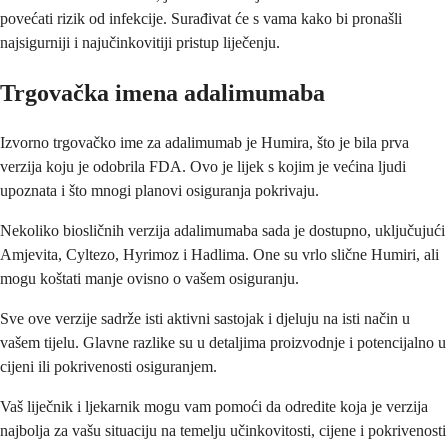
povećati rizik od infekcije. Surađivat će s vama kako bi pronašli
najsigurniji i najučinkovitiji pristup liječenju.
Trgovačka imena adalimumaba
Izvorno trgovačko ime za adalimumab je Humira, što je bila prva
verzija koju je odobrila FDA. Ovo je lijek s kojim je većina ljudi
upoznata i što mnogi planovi osiguranja pokrivaju.
Nekoliko biosličnih verzija adalimumaba sada je dostupno, uključujući
Amjevita, Cyltezo, Hyrimoz i Hadlima. One su vrlo slične Humiri, ali
mogu koštati manje ovisno o vašem osiguranju.
Sve ove verzije sadrže isti aktivni sastojak i djeluju na isti način u
vašem tijelu. Glavne razlike su u detaljima proizvodnje i potencijalno u
cijeni ili pokrivenosti osiguranjem.
Vaš liječnik i ljekarnik mogu vam pomoći da odredite koja je verzija
najbolja za vašu situaciju na temelju učinkovitosti, cijene i pokrivenosti