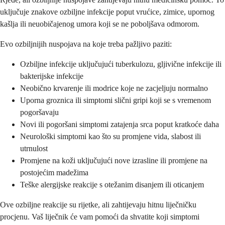
uključuje znakove ozbiljne infekcije poput vrućice, zimice, upornog
kašlja ili neuobičajenog umora koji se ne poboljšava odmorom.
Evo ozbiljnijih nuspojava na koje treba pažljivo paziti:
Ozbiljne infekcije uključujući tuberkulozu, gljivične infekcije ili
bakterijske infekcije
Neobično krvarenje ili modrice koje ne zacjeljuju normalno
Uporna groznica ili simptomi slični gripi koji se s vremenom
pogoršavaju
Novi ili pogoršani simptomi zatajenja srca poput kratkoće daha
Neurološki simptomi kao što su promjene vida, slabost ili
utrnulost
Promjene na koži uključujući nove izrasline ili promjene na
postojećim madežima
Teške alergijske reakcije s otežanim disanjem ili oticanjem
Ove ozbiljne reakcije su rijetke, ali zahtijevaju hitnu liječničku
procjenu. Vaš liječnik će vam pomoći da shvatite koji simptomi