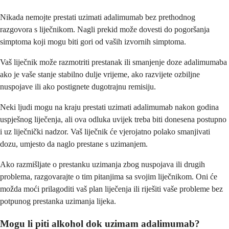
Nikada nemojte prestati uzimati adalimumab bez prethodnog
razgovora s liječnikom. Nagli prekid može dovesti do pogoršanja
simptoma koji mogu biti gori od vaših izvornih simptoma.
Vaš liječnik može razmotriti prestanak ili smanjenje doze adalimumaba
ako je vaše stanje stabilno dulje vrijeme, ako razvijete ozbiljne
nuspojave ili ako postignete dugotrajnu remisiju.
Neki ljudi mogu na kraju prestati uzimati adalimumab nakon godina
uspješnog liječenja, ali ova odluka uvijek treba biti donesena postupno
i uz liječnički nadzor. Vaš liječnik će vjerojatno polako smanjivati
dozu, umjesto da naglo prestane s uzimanjem.
Ako razmišljate o prestanku uzimanja zbog nuspojava ili drugih
problema, razgovarajte o tim pitanjima sa svojim liječnikom. Oni će
možda moći prilagoditi vaš plan liječenja ili riješiti vaše probleme bez
potpunog prestanka uzimanja lijeka.
Mogu li piti alkohol dok uzimam adalimumab?