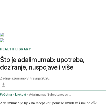
Benchmarks
Stories
FAQ
Sign up / Log in
HEALTH LIBRARY
Što je adalimumab: upotreba,
doziranje, nuspojave i više
Zadnje ažurirano
3. travnja 2026.
Početna
Lijekovi
Adalimumab Subcutaneous Route
Adalimumab je lijek na recept koji pomaže smiriti vaš imunološki