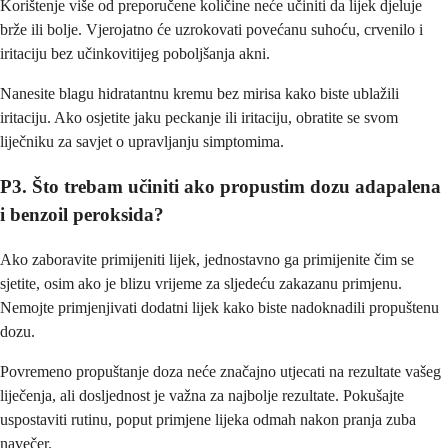
Korištenje više od preporučene količine neće učiniti da lijek djeluje
brže ili bolje. Vjerojatno će uzrokovati povećanu suhoću, crvenilo i
iritaciju bez učinkovitijeg poboljšanja akni.
Nanesite blagu hidratantnu kremu bez mirisa kako biste ublažili
iritaciju. Ako osjetite jaku peckanje ili iritaciju, obratite se svom
liječniku za savjet o upravljanju simptomima.
P3. Što trebam učiniti ako propustim dozu adapalena
i benzoil peroksida?
Ako zaboravite primijeniti lijek, jednostavno ga primijenite čim se
sjetite, osim ako je blizu vrijeme za sljedeću zakazanu primjenu.
Nemojte primjenjivati dodatni lijek kako biste nadoknadili propuštenu
dozu.
Povremeno propuštanje doza neće značajno utjecati na rezultate vašeg
liječenja, ali dosljednost je važna za najbolje rezultate. Pokušajte
uspostaviti rutinu, poput primjene lijeka odmah nakon pranja zuba
navečer.