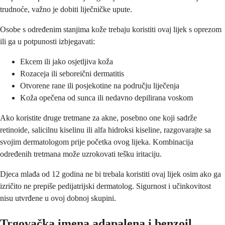
trudnoće, važno je dobiti liječničke upute.
Osobe s određenim stanjima kože trebaju koristiti ovaj lijek s oprezom
ili ga u potpunosti izbjegavati:
Ekcem ili jako osjetljiva koža
Rozaceja ili seboreični dermatitis
Otvorene rane ili posjekotine na području liječenja
Koža opečena od sunca ili nedavno depilirana voskom
Ako koristite druge tretmane za akne, posebno one koji sadrže
retinoide, salicilnu kiselinu ili alfa hidroksi kiseline, razgovarajte sa
svojim dermatologom prije početka ovog lijeka. Kombinacija
određenih tretmana može uzrokovati tešku iritaciju.
Djeca mlađa od 12 godina ne bi trebala koristiti ovaj lijek osim ako ga
izričito ne prepiše pedijatrijski dermatolog. Sigurnost i učinkovitost
nisu utvrđene u ovoj dobnoj skupini.
Trgovačka imena adapalena i benzoil