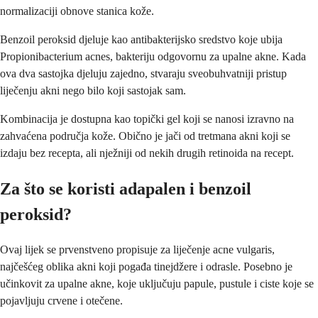
normalizaciji obnove stanica kože.
Benzoil peroksid djeluje kao antibakterijsko sredstvo koje ubija
Propionibacterium acnes, bakteriju odgovornu za upalne akne. Kada
ova dva sastojka djeluju zajedno, stvaraju sveobuhvatniji pristup
liječenju akni nego bilo koji sastojak sam.
Kombinacija je dostupna kao topički gel koji se nanosi izravno na
zahvaćena područja kože. Obično je jači od tretmana akni koji se
izdaju bez recepta, ali nježniji od nekih drugih retinoida na recept.
Za što se koristi adapalen i benzoil
peroksid?
Ovaj lijek se prvenstveno propisuje za liječenje acne vulgaris,
najčešćeg oblika akni koji pogađa tinejdžere i odrasle. Posebno je
učinkovit za upalne akne, koje uključuju papule, pustule i ciste koje se
pojavljuju crvene i otečene.