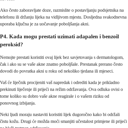
Ako često zaboravljate doze, razmislite o postavljanju podsjetnika na
telefonu ili držanju lijeka na vidljivom mjestu. Dosljedna svakodnevna
uporaba ključna je za uočavanje poboljšanja akni.
P4. Kada mogu prestati uzimati adapalen i benzoil
peroksid?
Nemojte prestati koristiti ovaj lijek bez savjetovanja s dermatologom,
čak i ako su se vaše akne znatno poboljšale. Prestanak prerano često
dovodi do povratka akni u roku od nekoliko tjedana ili mjeseci.
Vaš će liječnik procijeniti vaš napredak i odrediti kada je prikladno
prekinuti liječenje ili prijeći na režim održavanja. Ova odluka ovisi o
tome koliko su dobro vaše akne reagirale i o vašem riziku od
ponovnog izbijanja.
Neki ljudi moraju nastaviti koristiti lijek dugoročno kako bi održali
čistu kožu. Drugi će možda moći smanjiti učestalost primjene ili prijeći