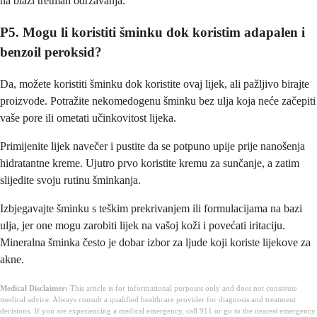
na blaži tretman održavanja.
P5. Mogu li koristiti šminku dok koristim adapalen i
benzoil peroksid?
Da, možete koristiti šminku dok koristite ovaj lijek, ali pažljivo birajte
proizvode. Potražite nekomedogenu šminku bez ulja koja neće začepiti
vaše pore ili ometati učinkovitost lijeka.
Primijenite lijek navečer i pustite da se potpuno upije prije nanošenja
hidratantne kreme. Ujutro prvo koristite kremu za sunčanje, a zatim
slijedite svoju rutinu šminkanja.
Izbjegavajte šminku s teškim prekrivanjem ili formulacijama na bazi
ulja, jer one mogu zarobiti lijek na vašoj koži i povećati iritaciju.
Mineralna šminka često je dobar izbor za ljude koji koriste lijekove za
akne.
Medical Disclaimer:
This article is for informational purposes only and does not constitute
medical advice. Always consult a qualified healthcare provider for diagnosis and treatment
decisions. If you are experiencing a medical emergency, call 911 or go to the nearest emergency