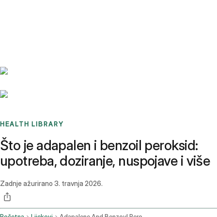
Benchmarks
Stories
FAQ
Sign up / Log in
HEALTH LIBRARY
Što je adapalen i benzoil peroksid:
upotreba, doziranje, nuspojave i više
Zadnje ažurirano
3. travnja 2026.
Početna
Lijekovi
Adapalene And Benzoyl Peroxide Topical Application Route