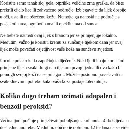
Koristite samo tanak sloj gela, otprilike veličine zrna graška, da biste
prekrili cijelo lice ili zahvaćeno područje. Izbjegavajte da lijek dospije
u oči, usta ili na oštećenu kožu. Nemojte ga nanositi na područja s
posjekotinama, ogrebotinama ili opeklinama od sunca.
Ne trebate uzimati ovaj lijek s hranom jer se primjenjuje lokalno.
Međutim, važno je koristiti kremu za sunčanje tijekom dana jer ovaj
lijek može povećati osjetljivost vaše kože na sunčevu svjetlost.
Počnite polako kada započinjete liječenje. Neki ljudi imaju koristi od
primjene lijeka svaki drugi dan tijekom prvog tjedna ili dva kako bi
pomogli svojoj koži da se prilagodi. Možete postupno povećavati na
svakodnevnu upotrebu kako vaša koža postaje tolerantnija.
Koliko dugo trebam uzimati adapalen i
benzoil peroksid?
Većina ljudi počinje primjećivati poboljšanje akni unutar 4 do 6 tjedana
dosljedne upotrebe. Međutim, obično je potrebno 12 tjedana da se vide