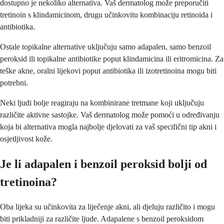
dostupno je nekoliko alternativa. Vaš dermatolog može preporučiti
tretinoin s klindamicinom, drugu učinkovitu kombinaciju retinoida i
antibiotika.
Ostale topikalne alternative uključuju samo adapalen, samo benzoil
peroksid ili topikalne antibiotike poput klindamicina ili eritromicina. Za
teške akne, oralni lijekovi poput antibiotika ili izotretinoina mogu biti
potrebni.
Neki ljudi bolje reagiraju na kombinirane tretmane koji uključuju
različite aktivne sastojke. Vaš dermatolog može pomoći u određivanju
koja bi alternativa mogla najbolje djelovati za vaš specifični tip akni i
osjetljivost kože.
Je li adapalen i benzoil peroksid bolji od
tretinoina?
Oba lijeka su učinkovita za liječenje akni, ali djeluju različito i mogu
biti prikladniji za različite ljude. Adapalene s benzoil peroksidom