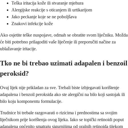
Teška iritacija kože ili stvaranje mjehura
Alergijske reakcije s oticanjem ili urtikarijom
Jako peckanje koje se ne poboljšava
Znakovi infekcije kože
Ako osjetite teške nuspojave, odmah se obratite svom liječniku. Možda
će biti potrebno prilagoditi vaše liječenje ili preporučiti načine za
ublažavanje iritacije.
Tko ne bi trebao uzimati adapalen i benzoil
peroksid?
Ovaj lijek nije prikladan za sve. Trebali biste izbjegavati korištenje
adapalena i benzoil peroksida ako ste alergični na bilo koji sastojak ili
bilo koju komponentu formulacije.
Trudnice bi trebale razgovarati o rizicima i prednostima sa svojim
liječnikom prije korištenja ovog lijeka. Iako se topički retinoidi poput
adapalena općenito smatraju sigurnijima od oralnih retinoida tijekom