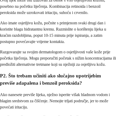
Ovaj lijek može biti izazovan za osobe s vrlo osjetljivom kožom,
posebno na početku liječenja. Kombinacija retinoida i benzoil
peroksida može uzrokovati iritaciju, suhoću i crvenilo.
Ako imate osjetljivu kožu, počnite s primjenom svaki drugi dan i
koristite blagu hidratantnu kremu. Razmislite o korištenju lijeka u
kraćim razdobljima, poput 10-15 minuta prije ispiranja, a zatim
postupno povećavajte vrijeme kontakta.
Razgovarajte sa svojim dermatologom o osjetljivosti vaše kože prije
početka liječenja. Mogu preporučiti početak s nižim koncentracijama ili
predložiti alternativne tretmane koji su nježniji za osjetljivu kožu.
P2. Što trebam učiniti ako slučajno upotrijebim
previše adapalena i benzoil peroksida?
Ako nanesete previše lijeka, nježno isperite višak hladnom vodom i
blagim sredstvom za čišćenje. Nemojte trljati područje, jer to može
povećati iritaciju.