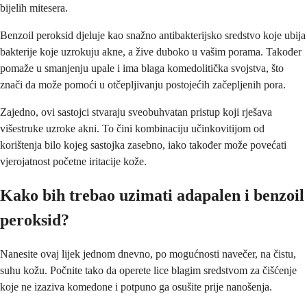
bijelih mitesera.
Benzoil peroksid djeluje kao snažno antibakterijsko sredstvo koje ubija
bakterije koje uzrokuju akne, a žive duboko u vašim porama. Također
pomaže u smanjenju upale i ima blaga komedolitička svojstva, što
znači da može pomoći u otčepljivanju postojećih začepljenih pora.
Zajedno, ovi sastojci stvaraju sveobuhvatan pristup koji rješava
višestruke uzroke akni. To čini kombinaciju učinkovitijom od
korištenja bilo kojeg sastojka zasebno, iako također može povećati
vjerojatnost početne iritacije kože.
Kako bih trebao uzimati adapalen i benzoil
peroksid?
Nanesite ovaj lijek jednom dnevno, po mogućnosti navečer, na čistu,
suhu kožu. Počnite tako da operete lice blagim sredstvom za čišćenje
koje ne izaziva komedone i potpuno ga osušite prije nanošenja.