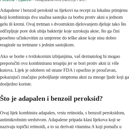
Adapalene i benzoil peroksid su lijekovi na recept za lokalnu primjenu
koji kombiniraju dva snažna sastojka za borbu protiv akni u jednom
gelu ili kremi. Ovaj tretman s dvostrukim djelovanjem djeluje tako što
odčepljuje pore dok ubija bakterije koje uzrokuju akne, što ga čini
posebno učinkovitim za umjerene do teške akne koje nisu dobro
reagirale na tretmane s jednim sastojkom.
Ako se borite s tvrdokornim izbijanjima, vaš dermatolog bi mogao
preporučiti ovu kombiniranu terapiju jer se bori protiv akni iz više
kutova. Lijek je odobren od strane FDA i opsežno je proučavan,
pokazujući značajno poboljšanje simptoma akni za mnoge ljude koji ga
dosljedno koriste.
Što je adapalen i benzoil peroksid?
Ovaj lijek kombinira adapalen, vrstu retinoida, s benzoil peroksidom,
antimikrobnim sredstvom. Adapalene pripada klasi lijekova koji se
nazivaju topički retinoidi, a to su derivati vitamina A koji pomažu u