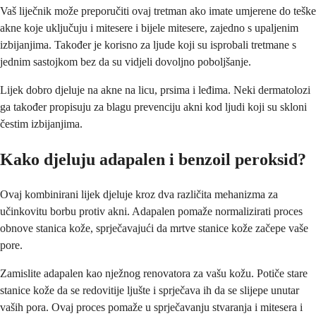
Vaš liječnik može preporučiti ovaj tretman ako imate umjerene do teške
akne koje uključuju i mitesere i bijele mitesere, zajedno s upaljenim
izbijanjima. Također je korisno za ljude koji su isprobali tretmane s
jednim sastojkom bez da su vidjeli dovoljno poboljšanje.
Lijek dobro djeluje na akne na licu, prsima i leđima. Neki dermatolozi
ga također propisuju za blagu prevenciju akni kod ljudi koji su skloni
čestim izbijanjima.
Kako djeluju adapalen i benzoil peroksid?
Ovaj kombinirani lijek djeluje kroz dva različita mehanizma za
učinkovitu borbu protiv akni. Adapalen pomaže normalizirati proces
obnove stanica kože, sprječavajući da mrtve stanice kože začepe vaše
pore.
Zamislite adapalen kao nježnog renovatora za vašu kožu. Potiče stare
stanice kože da se redovitije ljušte i sprječava ih da se slijepe unutar
vaših pora. Ovaj proces pomaže u sprječavanju stvaranja i mitesera i