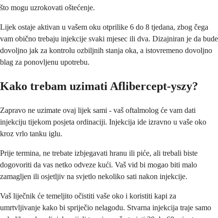
što mogu uzrokovati oštećenje.
Lijek ostaje aktivan u vašem oku otprilike 6 do 8 tjedana, zbog čega
vam obično trebaju injekcije svaki mjesec ili dva. Dizajniran je da bude
dovoljno jak za kontrolu ozbiljnih stanja oka, a istovremeno dovoljno
blag za ponovljenu upotrebu.
Kako trebam uzimati Aflibercept-yszy?
Zapravo ne uzimate ovaj lijek sami - vaš oftalmolog će vam dati
injekciju tijekom posjeta ordinaciji. Injekcija ide izravno u vaše oko
kroz vrlo tanku iglu.
Prije termina, ne trebate izbjegavati hranu ili piće, ali trebali biste
dogovoriti da vas netko odveze kući. Vaš vid bi mogao biti malo
zamagljen ili osjetljiv na svjetlo nekoliko sati nakon injekcije.
Vaš liječnik će temeljito očistiti vaše oko i koristiti kapi za
umrtvljivanje kako bi spriječio nelagodu. Stvarna injekcija traje samo