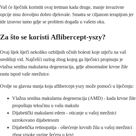
Vaš će liječnik koristiti ovaj tretman kada druge, manje invazivne
opcije nisu dovoljno dobro djelovale. Smatra se ciljanom terapijom jer
ide izravno tamo gdje se problem događa u vašem oku.
Za što se koristi Aflibercept-yszy?
Ovaj lijek liječi nekoliko ozbiljnih očnih bolesti koje utječu na vaš
središnji vid. Najčešći razlog zbog kojeg ga liječnici propisuju je
vlažna senilna makularna degeneracija, gdje abnormalne krvne žile
rastu ispod vaše mrežnice.
Ovdje su glavna stanja koja aflibercept-yszy može pomoći u liječenju:
Vlažna senilna makularna degeneracija (AMD) - kada krvne žile
propuštaju tekućinu u vašu makulu
Dijabetički makularni edem - oticanje u vašoj mrežnici
uzrokovano dijabetesom
Dijabetička retinopatija - oštećenje krvnih žila u vašoj mrežnici
zbog visoke razine šećera u krvi