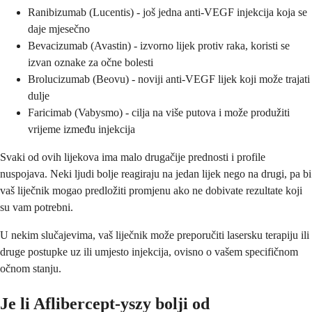
Ranibizumab (Lucentis) - još jedna anti-VEGF injekcija koja se
daje mjesečno
Bevacizumab (Avastin) - izvorno lijek protiv raka, koristi se
izvan oznake za očne bolesti
Brolucizumab (Beovu) - noviji anti-VEGF lijek koji može trajati
dulje
Faricimab (Vabysmo) - cilja na više putova i može produžiti
vrijeme između injekcija
Svaki od ovih lijekova ima malo drugačije prednosti i profile
nuspojava. Neki ljudi bolje reagiraju na jedan lijek nego na drugi, pa bi
vaš liječnik mogao predložiti promjenu ako ne dobivate rezultate koji
su vam potrebni.
U nekim slučajevima, vaš liječnik može preporučiti lasersku terapiju ili
druge postupke uz ili umjesto injekcija, ovisno o vašem specifičnom
očnom stanju.
Je li Aflibercept-yszy bolji od