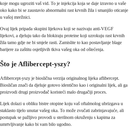
koje mogu ugroziti vaš vid. To je injekcija koja se daje izravno u vaše
oko kako bi se zaustavio abnormalni rast krvnih žila i smanjilo oticanje
u vašoj mrežnici.
Ovaj lijek pripada skupini lijekova koji se nazivaju anti-VEGF
lijekovi, a djeluju tako da blokiraju proteine koji uzrokuju rast krvnih
žila tamo gdje ne bi smjele rasti. Zamislite to kao postavljanje blage
barijere za zaštitu osjetljivih tkiva vašeg oka od oštećenja.
Što je Aflibercept-yszy?
Aflibercept-yszy je bioslična verzija originalnog lijeka aflibercept.
Biosličan znači da djeluje gotovo identično kao i originalni lijek, ali ga
proizvodi drugi proizvođač koristeći malo drugačiji proces.
Lijek dolazi u obliku bistre otopine koju vaš oftalmolog ubrizgava u
staklasto tijelo unutar vašeg oka. To može zvučati zabrinjavajuće, ali
postupak se pažljivo provodi u sterilnom okruženju s kapima za
umrtvljivanje kako bi vam bilo ugodno.