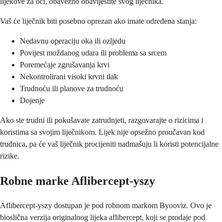
lijekove za oči, obavezno obavijestite svog liječnika.
Vaš će liječnik biti posebno oprezan ako imate određena stanja:
Nedavnu operaciju oka ili ozljedu
Povijest moždanog udara ili problema sa srcem
Poremećaje zgrušavanja krvi
Nekontrolirani visoki krvni tlak
Trudnoću ili planove za trudnoću
Dojenje
Ako ste trudni ili pokušavate zatrudnjeti, razgovarajte o rizicima i
koristima sa svojim liječnikom. Lijek nije opsežno proučavan kod
trudnica, pa će vaš liječnik procijeniti nadmašuju li koristi potencijalne
rizike.
Robne marke Aflibercept-yszy
Aflibercept-yszy dostupan je pod robnom markom Byooviz. Ovo je
bioslična verzija originalnog lijeka aflibercept, koji se prodaje pod