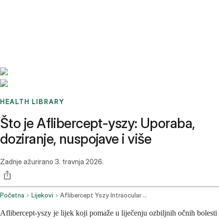
Benchmarks
Stories
FAQ
Sign up / Log in
HEALTH LIBRARY
Što je Aflibercept-yszy: Uporaba,
doziranje, nuspojave i više
Zadnje ažurirano
3. travnja 2026.
Početna
Lijekovi
Aflibercept Yszy Intraocular Route
Aflibercept-yszy je lijek koji pomaže u liječenju ozbiljnih očnih bolesti