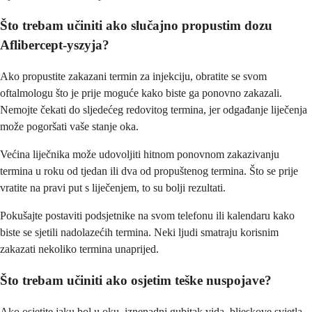
Što trebam učiniti ako slučajno propustim dozu
Aflibercept-yszyja?
Ako propustite zakazani termin za injekciju, obratite se svom
oftalmologu što je prije moguće kako biste ga ponovno zakazali.
Nemojte čekati do sljedećeg redovitog termina, jer odgađanje liječenja
može pogoršati vaše stanje oka.
Većina liječnika može udovoljiti hitnom ponovnom zakazivanju
termina u roku od tjedan ili dva od propuštenog termina. Što se prije
vratite na pravi put s liječenjem, to su bolji rezultati.
Pokušajte postaviti podsjetnike na svom telefonu ili kalendaru kako
biste se sjetili nadolazećih termina. Neki ljudi smatraju korisnim
zakazati nekoliko termina unaprijed.
Što trebam učiniti ako osjetim teške nuspojave?
Ako osjetite jaku bol u oku, iznenadni gubitak vida, bljeskove svjetla