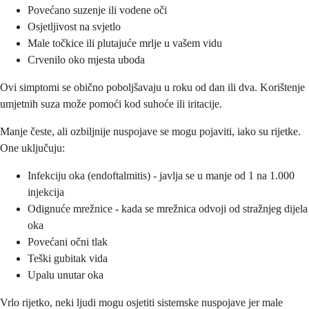
Povećano suzenje ili vodene oči
Osjetljivost na svjetlo
Male točkice ili plutajuće mrlje u vašem vidu
Crvenilo oko mjesta uboda
Ovi simptomi se obično poboljšavaju u roku od dan ili dva. Korištenje
umjetnih suza može pomoći kod suhoće ili iritacije.
Manje česte, ali ozbiljnije nuspojave se mogu pojaviti, iako su rijetke.
One uključuju:
Infekciju oka (endoftalmitis) - javlja se u manje od 1 na 1.000
injekcija
Odignuće mrežnice - kada se mrežnica odvoji od stražnjeg dijela
oka
Povećani očni tlak
Teški gubitak vida
Upalu unutar oka
Vrlo rijetko, neki ljudi mogu osjetiti sistemske nuspojave jer male