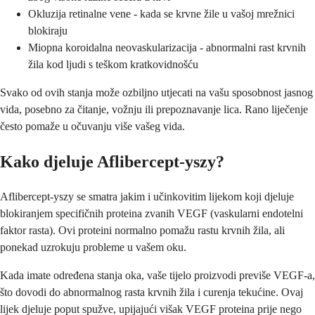
Okluzija retinalne vene - kada se krvne žile u vašoj mrežnici
blokiraju
Miopna koroidalna neovaskularizacija - abnormalni rast krvnih
žila kod ljudi s teškom kratkovidnošću
Svako od ovih stanja može ozbiljno utjecati na vašu sposobnost jasnog
vida, posebno za čitanje, vožnju ili prepoznavanje lica. Rano liječenje
često pomaže u očuvanju više vašeg vida.
Kako djeluje Aflibercept-yszy?
Aflibercept-yszy se smatra jakim i učinkovitim lijekom koji djeluje
blokiranjem specifičnih proteina zvanih VEGF (vaskularni endotelni
faktor rasta). Ovi proteini normalno pomažu rastu krvnih žila, ali
ponekad uzrokuju probleme u vašem oku.
Kada imate određena stanja oka, vaše tijelo proizvodi previše VEGF-a,
što dovodi do abnormalnog rasta krvnih žila i curenja tekućine. Ovaj
lijek djeluje poput spužve, upijajući višak VEGF proteina prije nego