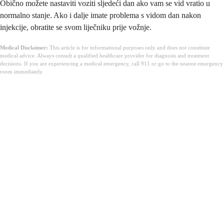
Obično možete nastaviti voziti sljedeći dan ako vam se vid vratio u
normalno stanje. Ako i dalje imate problema s vidom dan nakon
injekcije, obratite se svom liječniku prije vožnje.
Medical Disclaimer:
This article is for informational purposes only and does not constitute
medical advice. Always consult a qualified healthcare provider for diagnosis and treatment
decisions. If you are experiencing a medical emergency, call 911 or go to the nearest emergency
room immediately.