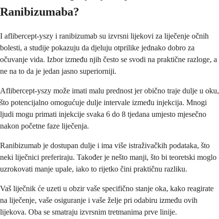
Ranibizumaba?
I aflibercept-yszy i ranibizumab su izvrsni lijekovi za liječenje očnih
bolesti, a studije pokazuju da djeluju otprilike jednako dobro za
očuvanje vida. Izbor između njih često se svodi na praktične razloge, a
ne na to da je jedan jasno superiorniji.
Aflibercept-yszy može imati malu prednost jer obično traje dulje u oku,
što potencijalno omogućuje dulje intervale između injekcija. Mnogi
ljudi mogu primati injekcije svaka 6 do 8 tjedana umjesto mjesečno
nakon početne faze liječenja.
Ranibizumab je dostupan dulje i ima više istraživačkih podataka, što
neki liječnici preferiraju. Također je nešto manji, što bi teoretski moglo
uzrokovati manje upale, iako to rijetko čini praktičnu razliku.
Vaš liječnik će uzeti u obzir vaše specifično stanje oka, kako reagirate
na liječenje, vaše osiguranje i vaše želje pri odabiru između ovih
lijekova. Oba se smatraju izvrsnim tretmanima prve linije.