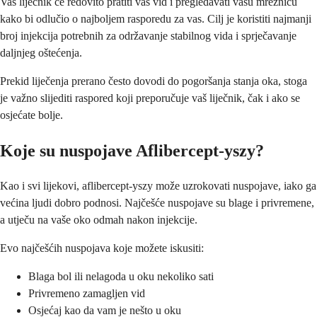
Vaš liječnik će redovito pratiti vaš vid i pregledavati vašu mrežnicu
kako bi odlučio o najboljem rasporedu za vas. Cilj je koristiti najmanji
broj injekcija potrebnih za održavanje stabilnog vida i sprječavanje
daljnjeg oštećenja.
Prekid liječenja prerano često dovodi do pogoršanja stanja oka, stoga
je važno slijediti raspored koji preporučuje vaš liječnik, čak i ako se
osjećate bolje.
Koje su nuspojave Aflibercept-yszy?
Kao i svi lijekovi, aflibercept-yszy može uzrokovati nuspojave, iako ga
većina ljudi dobro podnosi. Najčešće nuspojave su blage i privremene,
a utječu na vaše oko odmah nakon injekcije.
Evo najčešćih nuspojava koje možete iskusiti:
Blaga bol ili nelagoda u oku nekoliko sati
Privremeno zamagljen vid
Osjećaj kao da vam je nešto u oku