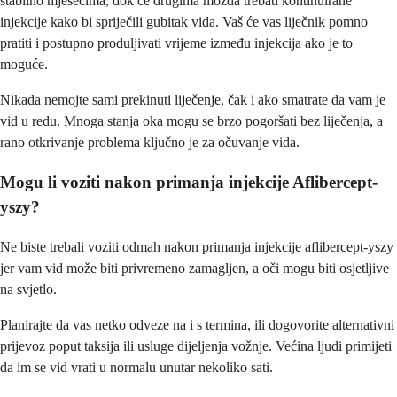
stabilno mjesecima, dok će drugima možda trebati kontinuirane
injekcije kako bi spriječili gubitak vida. Vaš će vas liječnik pomno
pratiti i postupno produljivati vrijeme između injekcija ako je to
moguće.
Nikada nemojte sami prekinuti liječenje, čak i ako smatrate da vam je
vid u redu. Mnoga stanja oka mogu se brzo pogoršati bez liječenja, a
rano otkrivanje problema ključno je za očuvanje vida.
Mogu li voziti nakon primanja injekcije Aflibercept-
yszy?
Ne biste trebali voziti odmah nakon primanja injekcije aflibercept-yszy
jer vam vid može biti privremeno zamagljen, a oči mogu biti osjetljive
na svjetlo.
Planirajte da vas netko odveze na i s termina, ili dogovorite alternativni
prijevoz poput taksija ili usluge dijeljenja vožnje. Većina ljudi primijeti
da im se vid vrati u normalu unutar nekoliko sati.