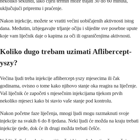
nekoliko sekundi, iako cijeli termin može trajati 30 do 60 minuta,
uključujući pripremu i praćenje.
Nakon injekcije, možete se vratiti većini uobičajenih aktivnosti istog
dana. Međutim, izbjegavajte trljanje očiju i slijedite sve posebne upute
koje vam liječnik daje o kapima za oči ili ograničenjima aktivnosti.
Koliko dugo trebam uzimati Aflibercept-
yszy?
Većina ljudi treba injekcije aflibercept-yszy mjesecima ili čak
godinama, ovisno o tome kako njihovo stanje oka reagira na liječenje.
Vaš liječnik će započeti s mjesečnim injekcijama tijekom prvih
nekoliko mjeseci kako bi stavio vaše stanje pod kontrolu.
Nakon početne faze liječenja, mnogi ljudi mogu razmaknuti svoje
injekcije na svakih 6 do 8 tjedana. Neki ljudi će možda na kraju trebati
injekcije rjeđe, dok će ih drugi možda trebati češće.