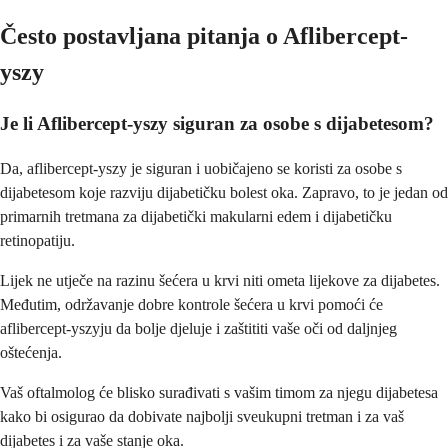
Često postavljana pitanja o Aflibercept-
yszy
Je li Aflibercept-yszy siguran za osobe s dijabetesom?
Da, aflibercept-yszy je siguran i uobičajeno se koristi za osobe s
dijabetesom koje razviju dijabetičku bolest oka. Zapravo, to je jedan od
primarnih tretmana za dijabetički makularni edem i dijabetičku
retinopatiju.
Lijek ne utječe na razinu šećera u krvi niti ometa lijekove za dijabetes.
Međutim, održavanje dobre kontrole šećera u krvi pomoći će
aflibercept-yszyju da bolje djeluje i zaštititi vaše oči od daljnjeg
oštećenja.
Vaš oftalmolog će blisko surađivati s vašim timom za njegu dijabetesa
kako bi osigurao da dobivate najbolji sveukupni tretman i za vaš
dijabetes i za vaše stanje oka.