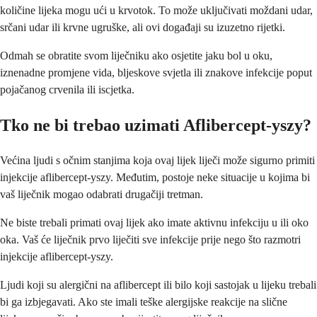
količine lijeka mogu ući u krvotok. To može uključivati moždani udar,
srčani udar ili krvne ugruške, ali ovi događaji su izuzetno rijetki.
Odmah se obratite svom liječniku ako osjetite jaku bol u oku,
iznenadne promjene vida, bljeskove svjetla ili znakove infekcije poput
pojačanog crvenila ili iscjetka.
Tko ne bi trebao uzimati Aflibercept-yszy?
Većina ljudi s očnim stanjima koja ovaj lijek liječi može sigurno primiti
injekcije aflibercept-yszy. Međutim, postoje neke situacije u kojima bi
vaš liječnik mogao odabrati drugačiji tretman.
Ne biste trebali primati ovaj lijek ako imate aktivnu infekciju u ili oko
oka. Vaš će liječnik prvo liječiti sve infekcije prije nego što razmotri
injekcije aflibercept-yszy.
Ljudi koji su alergični na aflibercept ili bilo koji sastojak u lijeku trebali
bi ga izbjegavati. Ako ste imali teške alergijske reakcije na slične