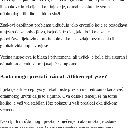
ili znakove infekcije nakon injekcije, odmah se obratite svom
oftalmologu ili idite na hitnu službu.
Znakovi ozbiljnog problema uključuju jako crvenilo koje se pogoršava
umjesto da se poboljšava, iscjedak iz oka, jaku bol koja se ne
poboljšava lijekovima protiv bolova koji se izdaju bez recepta ili
gubitak vida poput zavjese.
Većina nuspojava je blaga i privremena, ali uvijek je bolje biti siguran i
odmah procijeniti zabrinjavajuće simptome.
Kada mogu prestati uzimati Aflibercept-yszy?
Injekcije aflibercept-yszy trebali biste prestati uzimati samo kada vaš
oftalmolog utvrdi da je to sigurno. Ova odluka temelji se na tome
koliko je vaš vid stabilan i što pokazuju vaši pregledi oka tijekom
vremena.
Neki ljudi možda mogu prestati s liječenjem ako im stanje ostane