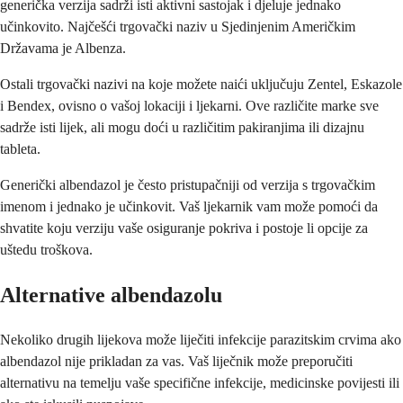
generička verzija sadrži isti aktivni sastojak i djeluje jednako
učinkovito. Najčešći trgovački naziv u Sjedinjenim Američkim
Državama je Albenza.
Ostali trgovački nazivi na koje možete naići uključuju Zentel, Eskazole
i Bendex, ovisno o vašoj lokaciji i ljekarni. Ove različite marke sve
sadrže isti lijek, ali mogu doći u različitim pakiranjima ili dizajnu
tableta.
Generički albendazol je često pristupačniji od verzija s trgovačkim
imenom i jednako je učinkovit. Vaš ljekarnik vam može pomoći da
shvatite koju verziju vaše osiguranje pokriva i postoje li opcije za
uštedu troškova.
Alternative albendazolu
Nekoliko drugih lijekova može liječiti infekcije parazitskim crvima ako
albendazol nije prikladan za vas. Vaš liječnik može preporučiti
alternativu na temelju vaše specifične infekcije, medicinske povijesti ili