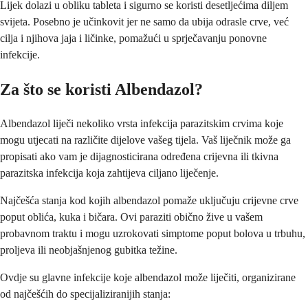
Lijek dolazi u obliku tableta i sigurno se koristi desetljećima diljem
svijeta. Posebno je učinkovit jer ne samo da ubija odrasle crve, već
cilja i njihova jaja i ličinke, pomažući u sprječavanju ponovne
infekcije.
Za što se koristi Albendazol?
Albendazol liječi nekoliko vrsta infekcija parazitskim crvima koje
mogu utjecati na različite dijelove vašeg tijela. Vaš liječnik može ga
propisati ako vam je dijagnosticirana određena crijevna ili tkivna
parazitska infekcija koja zahtijeva ciljano liječenje.
Najčešća stanja kod kojih albendazol pomaže uključuju crijevne crve
poput oblića, kuka i bičara. Ovi paraziti obično žive u vašem
probavnom traktu i mogu uzrokovati simptome poput bolova u trbuhu,
proljeva ili neobjašnjenog gubitka težine.
Ovdje su glavne infekcije koje albendazol može liječiti, organizirane
od najčešćih do specijaliziranijih stanja: