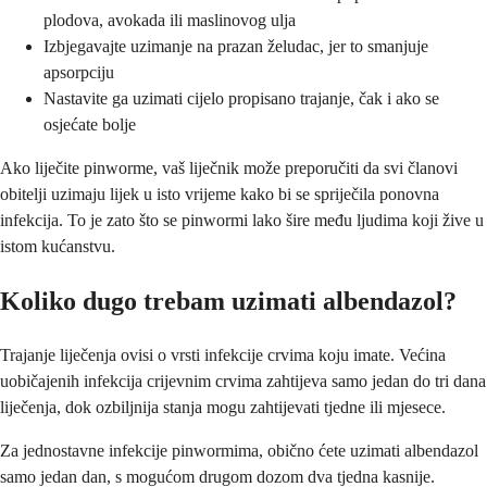
plodova, avokada ili maslinovog ulja
Izbjegavajte uzimanje na prazan želudac, jer to smanjuje
apsorpciju
Nastavite ga uzimati cijelo propisano trajanje, čak i ako se
osjećate bolje
Ako liječite pinworme, vaš liječnik može preporučiti da svi članovi
obitelji uzimaju lijek u isto vrijeme kako bi se spriječila ponovna
infekcija. To je zato što se pinwormi lako šire među ljudima koji žive u
istom kućanstvu.
Koliko dugo trebam uzimati albendazol?
Trajanje liječenja ovisi o vrsti infekcije crvima koju imate. Većina
uobičajenih infekcija crijevnim crvima zahtijeva samo jedan do tri dana
liječenja, dok ozbiljnija stanja mogu zahtijevati tjedne ili mjesece.
Za jednostavne infekcije pinwormima, obično ćete uzimati albendazol
samo jedan dan, s mogućom drugom dozom dva tjedna kasnije.