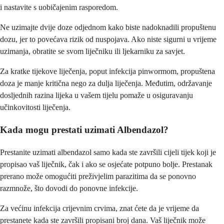
i nastavite s uobičajenim rasporedom.
Ne uzimajte dvije doze odjednom kako biste nadoknadili propuštenu
dozu, jer to povećava rizik od nuspojava. Ako niste sigurni u vrijeme
uzimanja, obratite se svom liječniku ili ljekarniku za savjet.
Za kratke tijekove liječenja, poput infekcija pinwormom, propuštena
doza je manje kritična nego za dulja liječenja. Međutim, održavanje
dosljednih razina lijeka u vašem tijelu pomaže u osiguravanju
učinkovitosti liječenja.
Kada mogu prestati uzimati Albendazol?
Prestanite uzimati albendazol samo kada ste završili cijeli tijek koji je
propisao vaš liječnik, čak i ako se osjećate potpuno bolje. Prestanak
prerano može omogućiti preživjelim parazitima da se ponovno
razmnože, što dovodi do ponovne infekcije.
Za većinu infekcija crijevnim crvima, znat ćete da je vrijeme da
prestanete kada ste završili propisani broj dana. Vaš liječnik može