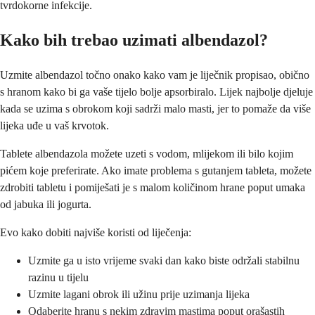
tvrdokorne infekcije.
Kako bih trebao uzimati albendazol?
Uzmite albendazol točno onako kako vam je liječnik propisao, obično
s hranom kako bi ga vaše tijelo bolje apsorbiralo. Lijek najbolje djeluje
kada se uzima s obrokom koji sadrži malo masti, jer to pomaže da više
lijeka uđe u vaš krvotok.
Tablete albendazola možete uzeti s vodom, mlijekom ili bilo kojim
pićem koje preferirate. Ako imate problema s gutanjem tableta, možete
zdrobiti tabletu i pomiješati je s malom količinom hrane poput umaka
od jabuka ili jogurta.
Evo kako dobiti najviše koristi od liječenja:
Uzmite ga u isto vrijeme svaki dan kako biste održali stabilnu
razinu u tijelu
Uzmite lagani obrok ili užinu prije uzimanja lijeka
Odaberite hranu s nekim zdravim mastima poput orašastih