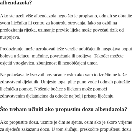
albendazola?
Ako ste uzeli više albendazola nego što je propisano, odmah se obratite
svom liječniku ili centru za kontrolu otrovanja. Iako su ozbiljna
predoziranja rijetka, uzimanje previše lijeka može povećati rizik od
nuspojava.
Predoziranje može uzrokovati teže verzije uobičajenih nuspojava poput
bolova u želucu, mučnine, povraćanja ili proljeva. Također možete
osjetiti vrtoglavicu, zbunjenost ili neuobičajeni umor.
Ne pokušavajte izazvati povraćanje osim ako vam to izričito ne kaže
zdravstveni djelatnik. Umjesto toga, pijte puno vode i odmah potražite
liječničku pomoć. Nošenje bočice s lijekom može pomoći
zdravstvenim djelatnicima da odrede najbolji pristup liječenju.
Što trebam učiniti ako propustim dozu albendazola?
Ako propustite dozu, uzmite je čim se sjetite, osim ako je skoro vrijeme
za sljedeću zakazanu dozu. U tom slučaju, preskočite propuštenu dozu