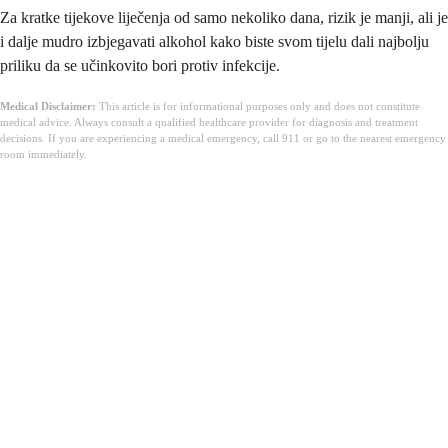
Za kratke tijekove liječenja od samo nekoliko dana, rizik je manji, ali je
i dalje mudro izbjegavati alkohol kako biste svom tijelu dali najbolju
priliku da se učinkovito bori protiv infekcije.
Medical Disclaimer:
This article is for informational purposes only and does not constitute
medical advice. Always consult a qualified healthcare provider for diagnosis and treatment
decisions. If you are experiencing a medical emergency, call 911 or go to the nearest emergency
room immediately.