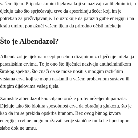
vašem tijelu. Pripada skupini lijekova koji se nazivaju antihelmintici, a
djeluju tako što sprječavaju crve da apsorbiraju šećer koji im je
potreban za preživljavanje. To uzrokuje da paraziti gube energiju i na
kraju umiru, pomažući vašem tijelu da prirodno očisti infekciju.
Što je Albendazol?
Albendazol je lijek na recept posebno dizajniran za liječenje infekcija
parazitskim crvima. To je ono što liječnici nazivaju antihelmintikom
širokog spektra, što znači da se može nositi s mnogim različitim
vrstama crva koji se mogu nastaniti u vašem probavnom sustavu ili
drugim dijelovima vašeg tijela.
Zamislite albendazol kao ciljano oružje protiv neželjenih parazita.
Djeluje tako što blokira sposobnost crva da obrađuju glukozu, što je
kao da im se prekida opskrba hranom. Bez ovog bitnog izvora
energije, crvi ne mogu održavati svoje stanične funkcije i postupno
slabe dok ne umru.