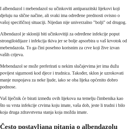
I albendazol i mebendazol su učinkoviti antiparazitski lijekovi koji
djeluju na slične načine, ali svaki ima određene prednosti ovisno o
vašoj specifičnoj situaciji. Nijedan nije univerzalno "bolji" od drugog.
Albendazol je skloniji biti učinkovitiji za određene infekcije poput
strongiloidijaze i infekcija tkiva jer se bolje apsorbira u vaš krvotok od
mebendazola. To ga čini posebno korisnim za crve koji žive izvan
vaših crijeva.
Mebendazol se može preferirati u nekim slučajevima jer ima dužu
povijest sigurnosti kod djece i trudnica. Također, sklon je uzrokovati
manje nuspojava za neke ljude, iako se oba lijeka općenito dobro
podnose.
Vaš liječnik će birati između ovih lijekova na temelju čimbenika kao
što su vrsta infekcije crvima koju imate, vaša dob, jeste li trudni i bilo
koja druga zdravstvena stanja koja možda imate.
Često postavljana pitanja o albendazolu