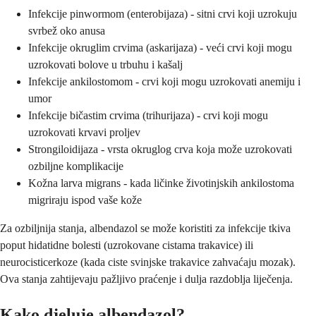
Infekcije pinwormom (enterobijaza) - sitni crvi koji uzrokuju
svrbež oko anusa
Infekcije okruglim crvima (askarijaza) - veći crvi koji mogu
uzrokovati bolove u trbuhu i kašalj
Infekcije ankilostomom - crvi koji mogu uzrokovati anemiju i
umor
Infekcije bičastim crvima (trihurijaza) - crvi koji mogu
uzrokovati krvavi proljev
Strongiloidijaza - vrsta okruglog crva koja može uzrokovati
ozbiljne komplikacije
Kožna larva migrans - kada ličinke životinjskih ankilostoma
migriraju ispod vaše kože
Za ozbiljnija stanja, albendazol se može koristiti za infekcije tkiva
poput hidatidne bolesti (uzrokovane cistama trakavice) ili
neurocisticerkoze (kada ciste svinjske trakavice zahvaćaju mozak).
Ova stanja zahtijevaju pažljivo praćenje i dulja razdoblja liječenja.
Kako djeluje albendazol?