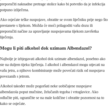
preporučiti naknadne pretrage stolice kako bi potvrdio da je infekcija
potpuno izliječena.
Ako osjećate teške nuspojave, obratite se svom liječniku prije nego što
prestanete s lijekom. Možda će moći prilagoditi vašu dozu ili
preporučiti načine za upravljanje nuspojavama tijekom završetka
liječenja.
Mogu li piti alkohol dok uzimam Albendazol?
Najbolje je izbjegavati alkohol dok uzimate albendazol, posebno ako
ste na duljem tijeku liječenja. I alkohol i albendazol mogu utjecati na
vašu jetru, a njihovo kombiniranje može povećati rizik od nuspojava
povezanih s jetrom.
Alkohol također može pogoršati neke uobičajene nuspojave
albendazola poput mučnine, želučanih tegoba i vrtoglavice. Ako
odlučite piti, ograničite se na male količine i obratite pozornost na to
kako se osjećate.