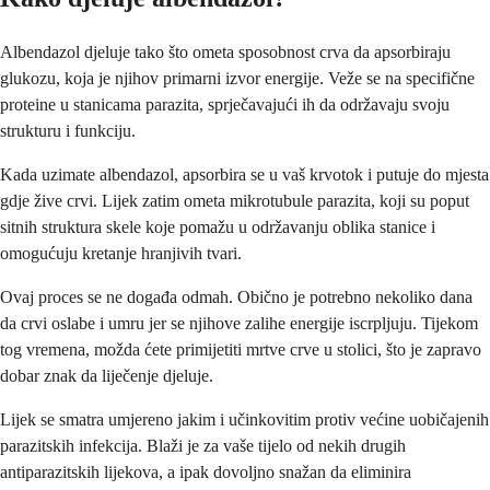
Albendazol djeluje tako što ometa sposobnost crva da apsorbiraju
glukozu, koja je njihov primarni izvor energije. Veže se na specifične
proteine u stanicama parazita, sprječavajući ih da održavaju svoju
strukturu i funkciju.
Kada uzimate albendazol, apsorbira se u vaš krvotok i putuje do mjesta
gdje žive crvi. Lijek zatim ometa mikrotubule parazita, koji su poput
sitnih struktura skele koje pomažu u održavanju oblika stanice i
omogućuju kretanje hranjivih tvari.
Ovaj proces se ne događa odmah. Obično je potrebno nekoliko dana
da crvi oslabe i umru jer se njihove zalihe energije iscrpljuju. Tijekom
tog vremena, možda ćete primijetiti mrtve crve u stolici, što je zapravo
dobar znak da liječenje djeluje.
Lijek se smatra umjereno jakim i učinkovitim protiv većine uobičajenih
parazitskih infekcija. Blaži je za vaše tijelo od nekih drugih
antiparazitskih lijekova, a ipak dovoljno snažan da eliminira