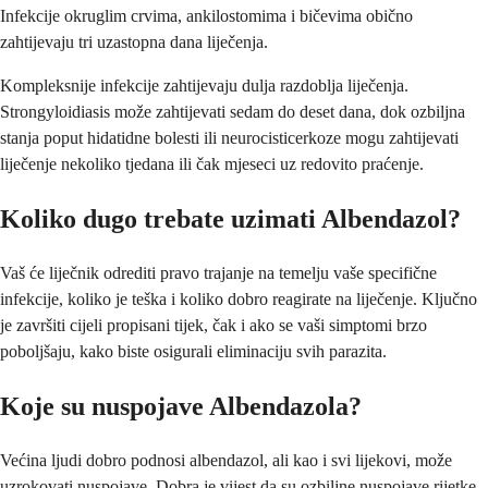
Infekcije okruglim crvima, ankilostomima i bičevima obično
zahtijevaju tri uzastopna dana liječenja.
Kompleksnije infekcije zahtijevaju dulja razdoblja liječenja.
Strongyloidiasis može zahtijevati sedam do deset dana, dok ozbiljna
stanja poput hidatidne bolesti ili neurocisticerkoze mogu zahtijevati
liječenje nekoliko tjedana ili čak mjeseci uz redovito praćenje.
Koliko dugo trebate uzimati Albendazol?
Vaš će liječnik odrediti pravo trajanje na temelju vaše specifične
infekcije, koliko je teška i koliko dobro reagirate na liječenje. Ključno
je završiti cijeli propisani tijek, čak i ako se vaši simptomi brzo
poboljšaju, kako biste osigurali eliminaciju svih parazita.
Koje su nuspojave Albendazola?
Većina ljudi dobro podnosi albendazol, ali kao i svi lijekovi, može
uzrokovati nuspojave. Dobra je vijest da su ozbiljne nuspojave rijetke,