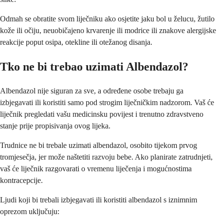
Odmah se obratite svom liječniku ako osjetite jaku bol u želucu, žutilo
kože ili očiju, neuobičajeno krvarenje ili modrice ili znakove alergijske
reakcije poput osipa, otekline ili otežanog disanja.
Tko ne bi trebao uzimati Albendazol?
Albendazol nije siguran za sve, a određene osobe trebaju ga
izbjegavati ili koristiti samo pod strogim liječničkim nadzorom. Vaš će
liječnik pregledati vašu medicinsku povijest i trenutno zdravstveno
stanje prije propisivanja ovog lijeka.
Trudnice ne bi trebale uzimati albendazol, osobito tijekom prvog
tromjesečja, jer može naštetiti razvoju bebe. Ako planirate zatrudnjeti,
vaš će liječnik razgovarati o vremenu liječenja i mogućnostima
kontracepcije.
Ljudi koji bi trebali izbjegavati ili koristiti albendazol s iznimnim
oprezom uključuju: