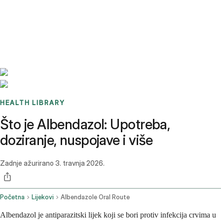
Benchmarks
Stories
FAQ
Sign up / Log in
HEALTH LIBRARY
Što je Albendazol: Upotreba,
doziranje, nuspojave i više
Zadnje ažurirano
3. travnja 2026.
Početna
Lijekovi
Albendazole Oral Route
Albendazol je antiparazitski lijek koji se bori protiv infekcija crvima u