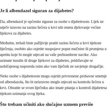
Je li albendazol siguran za dijabetes?
Da, albendazol je općenito siguran za osobe s dijabetesom. Lijek ne
utječe izravno na razinu šećera u krvi niti ometa djelovanje većine
lijekova za dijabetes.
Međutim, trebali biste pažljivije pratiti razinu šećera u krvi tijekom
liječenja, osobito ako osjetite nuspojave poput mučnine ili promjena u
apetitu koje bi mogle utjecati na vaše prehrambene navike. Ako
uzimate inzulin ili druge lijekove za dijabetes, pridržavajte se
uobičajenog rasporeda osim ako vam liječnik ne savjetuje drugačije.
Neke osobe s dijabetesom mogu osjetiti privremene probavne smetnje
od albendazola, što bi neizravno moglo utjecati na kontrolu šećera u
krvi. Obratite se svom liječniku ako imate pitanja o kontroli dijabetesa
tijekom uzimanja ovog lijeka.
Što trebam učiniti ako slučajno uzmem previše