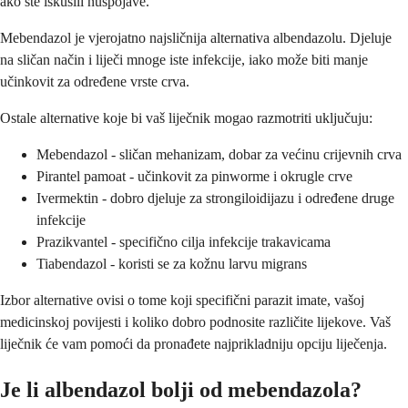
ako ste iskusili nuspojave.
Mebendazol je vjerojatno najsličnija alternativa albendazolu. Djeluje
na sličan način i liječi mnoge iste infekcije, iako može biti manje
učinkovit za određene vrste crva.
Ostale alternative koje bi vaš liječnik mogao razmotriti uključuju:
Mebendazol - sličan mehanizam, dobar za većinu crijevnih crva
Pirantel pamoat - učinkovit za pinworme i okrugle crve
Ivermektin - dobro djeluje za strongiloidijazu i određene druge
infekcije
Prazikvantel - specifično cilja infekcije trakavicama
Tiabendazol - koristi se za kožnu larvu migrans
Izbor alternative ovisi o tome koji specifični parazit imate, vašoj
medicinskoj povijesti i koliko dobro podnosite različite lijekove. Vaš
liječnik će vam pomoći da pronađete najprikladniju opciju liječenja.
Je li albendazol bolji od mebendazola?