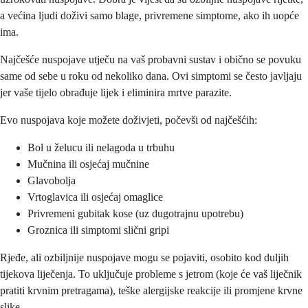
a većina ljudi doživi samo blage, privremene simptome, ako ih uopće
ima.
Najčešće nuspojave utječu na vaš probavni sustav i obično se povuku
same od sebe u roku od nekoliko dana. Ovi simptomi se često javljaju
jer vaše tijelo obrađuje lijek i eliminira mrtve parazite.
Evo nuspojava koje možete doživjeti, počevši od najčešćih:
Bol u želucu ili nelagoda u trbuhu
Mučnina ili osjećaj mučnine
Glavobolja
Vrtoglavica ili osjećaj omaglice
Privremeni gubitak kose (uz dugotrajnu upotrebu)
Groznica ili simptomi slični gripi
Rjeđe, ali ozbiljnije nuspojave mogu se pojaviti, osobito kod duljih
tijekova liječenja. To uključuje probleme s jetrom (koje će vaš liječnik
pratiti krvnim pretragama), teške alergijske reakcije ili promjene krvne
slike.