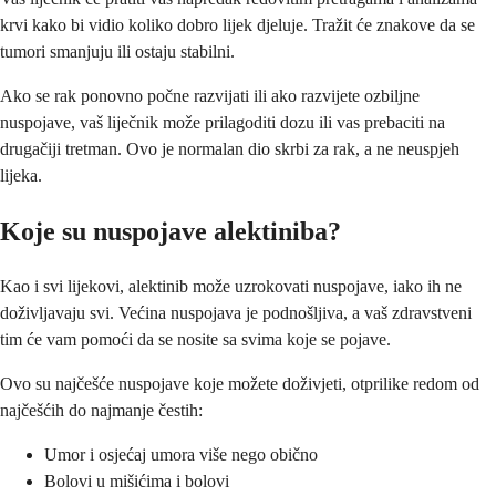
krvi kako bi vidio koliko dobro lijek djeluje. Tražit će znakove da se
tumori smanjuju ili ostaju stabilni.
Ako se rak ponovno počne razvijati ili ako razvijete ozbiljne
nuspojave, vaš liječnik može prilagoditi dozu ili vas prebaciti na
drugačiji tretman. Ovo je normalan dio skrbi za rak, a ne neuspjeh
lijeka.
Koje su nuspojave alektiniba?
Kao i svi lijekovi, alektinib može uzrokovati nuspojave, iako ih ne
doživljavaju svi. Većina nuspojava je podnošljiva, a vaš zdravstveni
tim će vam pomoći da se nosite sa svima koje se pojave.
Ovo su najčešće nuspojave koje možete doživjeti, otprilike redom od
najčešćih do najmanje čestih:
Umor i osjećaj umora više nego obično
Bolovi u mišićima i bolovi