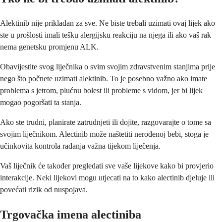
Alektinib nije prikladan za sve. Ne biste trebali uzimati ovaj lijek ako
ste u prošlosti imali tešku alergijsku reakciju na njega ili ako vaš rak
nema genetsku promjenu ALK.
Obavijestite svog liječnika o svim svojim zdravstvenim stanjima prije
nego što počnete uzimati alektinib. To je posebno važno ako imate
problema s jetrom, plućnu bolest ili probleme s vidom, jer bi lijek
mogao pogoršati ta stanja.
Ako ste trudni, planirate zatrudnjeti ili dojite, razgovarajte o tome sa
svojim liječnikom. Alectinib može naštetiti nerođenoj bebi, stoga je
učinkovita kontrola rađanja važna tijekom liječenja.
Vaš liječnik će također pregledati sve vaše lijekove kako bi provjerio
interakcije. Neki lijekovi mogu utjecati na to kako alectinib djeluje ili
povećati rizik od nuspojava.
Trgovačka imena alectiniba