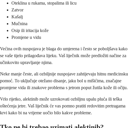
Oteklina u rukama, stopalima ili licu
Zatvor
Kašalj
Mučnina
Osip ili iritacija kože
Promjene u vidu
Većina ovih nuspojava je blaga do umjerena i često se poboljšava kako
se vaše tijelo prilagođava lijeku. Vaš liječnik može predložiti načine za
učinkovito upravljanje njima.
Neke manje česte, ali ozbiljnije nuspojave zahtijevaju hitnu medicinsku
pomoć. To uključuje otežano disanje, jaku bol u mišićima, značajne
promjene vida ili znakove problema s jetrom poput žutila kože ili očiju.
Vrlo rijetko, alektinib može uzrokovati ozbiljnu upalu pluća ili teška
oštećenja jetre. Vaš liječnik će vas pomno pratiti redovitim pretragama
krvi kako bi na vrijeme uočio bilo kakve probleme.
Tko ne bi trebao uzimati alektinib?