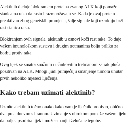
Alektinib djeluje blokiranjem proteina zvanog ALK koji pomaže
stanicama raka da rastu i razmnožavaju se. Kada je ovaj protein
preaktivan zbog genetskih promjena, šalje signale koji uzrokuju brži
rast stanica raka.
Blokiranjem ovih signala, alektinib u osnovi koči rast raka. To daje
vašem imunološkom sustavu i drugim tretmanima bolju priliku za
borbu protiv raka.
Ovaj lijek se smatra snažnim i učinkovitim tretmanom za rak pluća
pozitivan na ALK. Mnogi ljudi primjećuju smanjenje tumora unutar
prvih nekoliko mjeseci liječenja.
Kako trebam uzimati alektinib?
Uzmite alektinib točno onako kako vam je liječnik propisao, obično
dva puta dnevno s hranom. Uzimanje s obrokom pomaže vašem tijelu
da bolje apsorbira lijek i može smanjiti želučane tegobe.