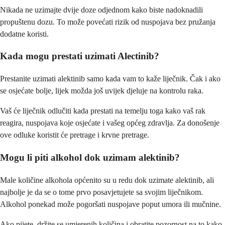
Nikada ne uzimajte dvije doze odjednom kako biste nadoknadili
propuštenu dozu. To može povećati rizik od nuspojava bez pružanja
dodatne koristi.
Kada mogu prestati uzimati Alectinib?
Prestanite uzimati alektinib samo kada vam to kaže liječnik. Čak i ako
se osjećate bolje, lijek možda još uvijek djeluje na kontrolu raka.
Vaš će liječnik odlučiti kada prestati na temelju toga kako vaš rak
reagira, nuspojava koje osjećate i vašeg općeg zdravlja. Za donošenje
ove odluke koristit će pretrage i krvne pretrage.
Mogu li piti alkohol dok uzimam alektinib?
Male količine alkohola općenito su u redu dok uzimate alektinib, ali
najbolje je da se o tome prvo posavjetujete sa svojim liječnikom.
Alkohol ponekad može pogoršati nuspojave poput umora ili mučnine.
Ako pijete, držite se umjerenih količina i obratite pozornost na to kako