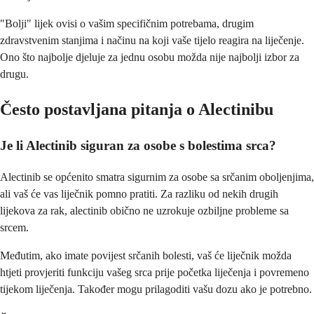
"Bolji" lijek ovisi o vašim specifičnim potrebama, drugim
zdravstvenim stanjima i načinu na koji vaše tijelo reagira na liječenje.
Ono što najbolje djeluje za jednu osobu možda nije najbolji izbor za
drugu.
Često postavljana pitanja o Alectinibu
Je li Alectinib siguran za osobe s bolestima srca?
Alectinib se općenito smatra sigurnim za osobe sa srčanim oboljenjima,
ali vaš će vas liječnik pomno pratiti. Za razliku od nekih drugih
lijekova za rak, alectinib obično ne uzrokuje ozbiljne probleme sa
srcem.
Međutim, ako imate povijest srčanih bolesti, vaš će liječnik možda
htjeti provjeriti funkciju vašeg srca prije početka liječenja i povremeno
tijekom liječenja. Također mogu prilagoditi vašu dozu ako je potrebno.