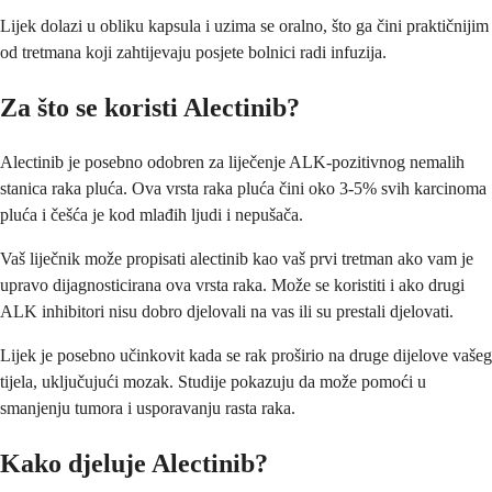
Lijek dolazi u obliku kapsula i uzima se oralno, što ga čini praktičnijim
od tretmana koji zahtijevaju posjete bolnici radi infuzija.
Za što se koristi Alectinib?
Alectinib je posebno odobren za liječenje ALK-pozitivnog nemalih
stanica raka pluća. Ova vrsta raka pluća čini oko 3-5% svih karcinoma
pluća i češća je kod mlađih ljudi i nepušača.
Vaš liječnik može propisati alectinib kao vaš prvi tretman ako vam je
upravo dijagnosticirana ova vrsta raka. Može se koristiti i ako drugi
ALK inhibitori nisu dobro djelovali na vas ili su prestali djelovati.
Lijek je posebno učinkovit kada se rak proširio na druge dijelove vašeg
tijela, uključujući mozak. Studije pokazuju da može pomoći u
smanjenju tumora i usporavanju rasta raka.
Kako djeluje Alectinib?