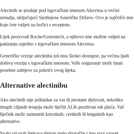
Alectinib se prodaje pod trgovačkim imenom Alecensa u većini
zemalja, uključujući Sjedinjene Američke Države. Ovo je najčešće ime
koje ćete vidjeti na bočici s receptom.
Lijek proizvodi Roche/Genentech, a njihovo ime možete vidjeti na
pakiranju zajedno s trgovačkim imenom Alecensa.
Generičke verzije alectiniba još nisu široko dostupne, pa većina ljudi
dobiva verziju s trgovačkim imenom. Vaše osiguranje može imati
posebne zahtjeve za pokriće ovog lijeka.
Alternative alectinibu
Ako alectinib nije prikladan za vas ili prestane djelovati, nekoliko
drugih ciljanih terapija može liječiti ALK-pozitivan rak pluća. Vaš
liječnik može razmotriti krizotinib, ceritinib ili brigatinib kao
alternative.
Svaki od ovih lijekova djeluje malo drugačije i ima svoj uzorak