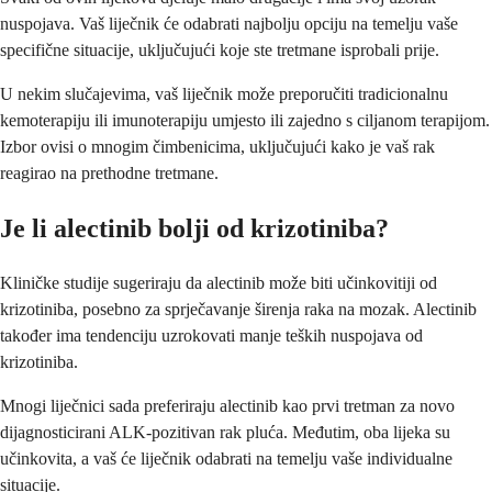
nuspojava. Vaš liječnik će odabrati najbolju opciju na temelju vaše
specifične situacije, uključujući koje ste tretmane isprobali prije.
U nekim slučajevima, vaš liječnik može preporučiti tradicionalnu
kemoterapiju ili imunoterapiju umjesto ili zajedno s ciljanom terapijom.
Izbor ovisi o mnogim čimbenicima, uključujući kako je vaš rak
reagirao na prethodne tretmane.
Je li alectinib bolji od krizotiniba?
Kliničke studije sugeriraju da alectinib može biti učinkovitiji od
krizotiniba, posebno za sprječavanje širenja raka na mozak. Alectinib
također ima tendenciju uzrokovati manje teških nuspojava od
krizotiniba.
Mnogi liječnici sada preferiraju alectinib kao prvi tretman za novo
dijagnosticirani ALK-pozitivan rak pluća. Međutim, oba lijeka su
učinkovita, a vaš će liječnik odabrati na temelju vaše individualne
situacije.