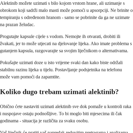
Alektinib možete uzimati s bilo kojom vrstom hrane, ali uzimanje s
obrokom koji sadrži malo masti može pomoći u apsorpciji. Ne brinite o
tempiranju s određenom hranom - samo se pobrinite da ga ne uzimate
na prazan želudac.
Progutajte kapsule cijele s vodom. Nemojte ih otvarati, drobiti ili
žvakati, jer to može utjecati na djelovanje lijeka. Ako imate problema s
gutanjem kapsula, razgovarajte sa svojim liječnikom o alternativama.
Pokušajte uzimati doze u isto vrijeme svaki dan kako biste održali
stabilnu razinu lijeka u tijelu. Postavljanje podsjetnika na telefonu
može vam pomoći da zapamtite.
Koliko dugo trebam uzimati alektinib?
Obično ćete nastaviti uzimati alektinib sve dok pomaže u kontroli raka
i nuspojave ostaju podnošljive. To bi moglo biti mjesecima ili čak
godinama - situacija je različita za svaku osobu.
Vaš liječnik će pratiti vaš napredak redovitim pretragama i analizama