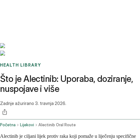
Benchmarks
Stories
FAQ
Sign up / Log in
HEALTH LIBRARY
Što je Alectinib: Uporaba, doziranje,
nuspojave i više
Zadnje ažurirano
3. travnja 2026.
Početna
Lijekovi
Alectinib Oral Route
Alectinib je ciljani lijek protiv raka koji pomaže u liječenju specifične