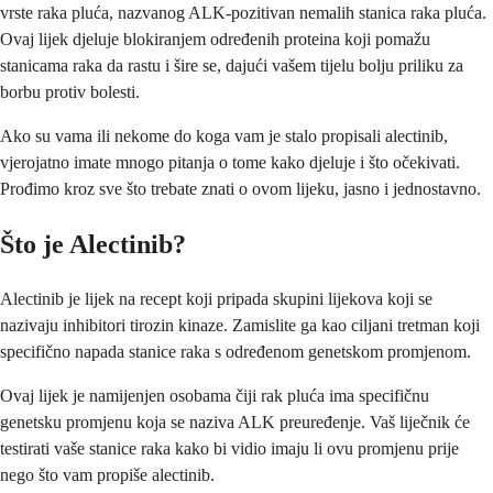
vrste raka pluća, nazvanog ALK-pozitivan nemalih stanica raka pluća.
Ovaj lijek djeluje blokiranjem određenih proteina koji pomažu
stanicama raka da rastu i šire se, dajući vašem tijelu bolju priliku za
borbu protiv bolesti.
Ako su vama ili nekome do koga vam je stalo propisali alectinib,
vjerojatno imate mnogo pitanja o tome kako djeluje i što očekivati.
Prođimo kroz sve što trebate znati o ovom lijeku, jasno i jednostavno.
Što je Alectinib?
Alectinib je lijek na recept koji pripada skupini lijekova koji se
nazivaju inhibitori tirozin kinaze. Zamislite ga kao ciljani tretman koji
specifično napada stanice raka s određenom genetskom promjenom.
Ovaj lijek je namijenjen osobama čiji rak pluća ima specifičnu
genetsku promjenu koja se naziva ALK preuređenje. Vaš liječnik će
testirati vaše stanice raka kako bi vidio imaju li ovu promjenu prije
nego što vam propiše alectinib.