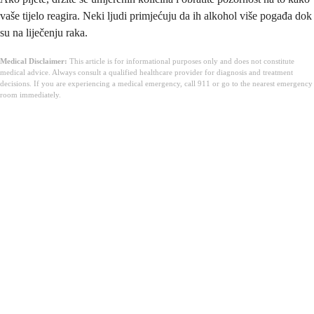
vaše tijelo reagira. Neki ljudi primjećuju da ih alkohol više pogađa dok
su na liječenju raka.
Medical Disclaimer:
This article is for informational purposes only and does not constitute
medical advice. Always consult a qualified healthcare provider for diagnosis and treatment
decisions. If you are experiencing a medical emergency, call 911 or go to the nearest emergency
room immediately.