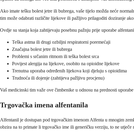
Ako imate tešku bolest jetre ili bubrega, vaše tijelo možda neće normaln
tim može odabrati različite lijekove ili pažljivo prilagoditi doziranje ak
Ovdje su stanja koja zahtijevaju posebnu pažnju prije uporabe alfentani
Teška astma ili drugi ozbiljni respiratorni poremećaji
Značajna bolest jetre ili bubrega
Problemi s srčanim ritmom ili teška bolest srca
Povijest alergija na lijekove, osobito na opioidne lijekove
Trenutna uporaba određenih lijekova koji djeluju s opioidima
Trudnoća ili dojenje (zahtijeva pažljivu procjenu)
Vaš medicinski tim važe ove čimbenike u odnosu na prednosti uporabe alf
Trgovačka imena alfentanila
Alfentanil je dostupan pod trgovačkim imenom Alfenta u mnogim zemljama
obzira na to primate li trgovačko ime ili generičku verziju, to ne utječe n