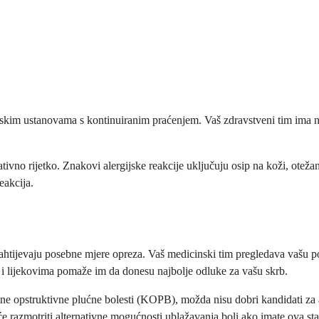
cinskim ustanovama s kontinuiranim praćenjem. Vaš zdravstveni tim ima n
lativno rijetko. Znakovi alergijske reakcije uključuju osip na koži, otežan
eakcija.
 zahtijevaju posebne mjere opreza. Vaš medicinski tim pregledava vašu po
a i lijekovima pomaže im da donesu najbolje odluke za vašu skrb.
e opstruktivne plućne bolesti (KOPB), možda nisu dobri kandidati za alf
 razmotriti alternativne mogućnosti ublažavanja boli ako imate ova sta