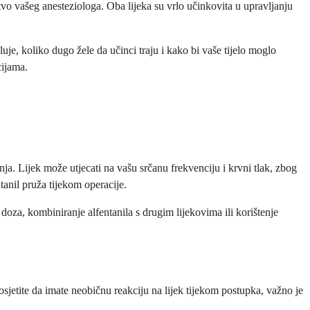
tvo vašeg anesteziologa. Oba lijeka su vrlo učinkovita u upravljanju
uje, koliko dugo žele da učinci traju i kako bi vaše tijelo moglo
cijama.
nja. Lijek može utjecati na vašu srčanu frekvenciju i krvni tlak, zbog
tanil pruža tijekom operacije.
 doza, kombiniranje alfentanila s drugim lijekovima ili korištenje
osjetite da imate neobičnu reakciju na lijek tijekom postupka, važno je