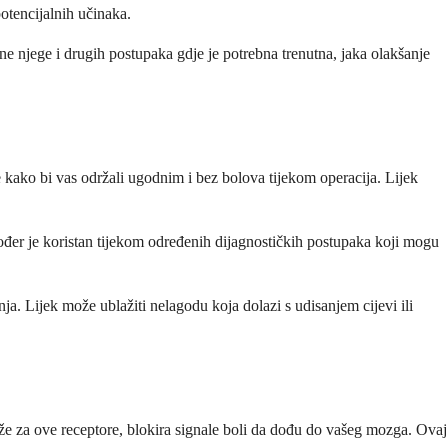
otencijalnih učinaka.
vne njege i drugih postupaka gdje je potrebna trenutna, jaka olakšanje
e kako bi vas održali ugodnim i bez bolova tijekom operacija. Lijek
akođer je koristan tijekom određenih dijagnostičkih postupaka koji mogu
ja. Lijek može ublažiti nelagodu koja dolazi s udisanjem cijevi ili
veže za ove receptore, blokira signale boli da dođu do vašeg mozga. Ovaj