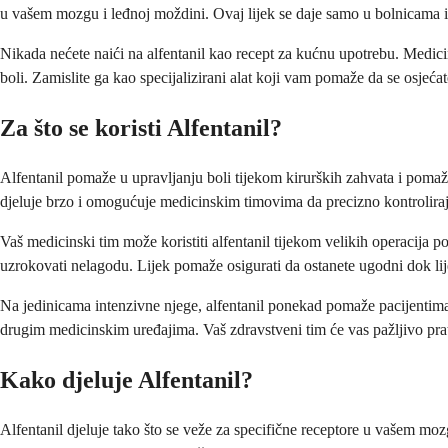
u vašem mozgu i leđnoj moždini. Ovaj lijek se daje samo u bolnicama 
Nikada nećete naići na alfentanil kao recept za kućnu upotrebu. Medicins
boli. Zamislite ga kao specijalizirani alat koji vam pomaže da se osjeća
Za što se koristi Alfentanil?
Alfentanil pomaže u upravljanju boli tijekom kirurških zahvata i pomaže
djeluje brzo i omogućuje medicinskim timovima da precizno kontroliraju 
Vaš medicinski tim može koristiti alfentanil tijekom velikih operacija 
uzrokovati nelagodu. Lijek pomaže osigurati da ostanete ugodni dok lij
Na jedinicama intenzivne njege, alfentanil ponekad pomaže pacijentima ko
drugim medicinskim uređajima. Vaš zdravstveni tim će vas pažljivo pratit
Kako djeluje Alfentanil?
Alfentanil djeluje tako što se veže za specifične receptore u vašem moz