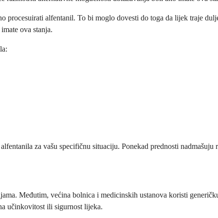
o procesuirati alfentanil. To bi moglo dovesti do toga da lijek traje dul
o imate ova stanja.
la:
entanila za vašu specifičnu situaciju. Ponekad prednosti nadmašuju rizi
. Međutim, većina bolnica i medicinskih ustanova koristi generičku verz
a učinkovitost ili sigurnost lijeka.