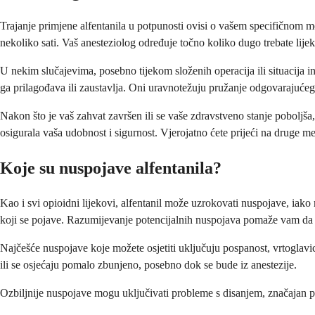
Trajanje primjene alfentanila u potpunosti ovisi o vašem specifičnom me
nekoliko sati. Vaš anesteziolog određuje točno koliko dugo trebate lije
U nekim slučajevima, posebno tijekom složenih operacija ili situacija int
ga prilagođava ili zaustavlja. Oni uravnotežuju pružanje odgovarajućeg 
Nakon što je vaš zahvat završen ili se vaše zdravstveno stanje poboljša
osigurala vaša udobnost i sigurnost. Vjerojatno ćete prijeći na druge m
Koje su nuspojave alfentanila?
Kao i svi opioidni lijekovi, alfentanil može uzrokovati nuspojave, iak
koji se pojave. Razumijevanje potencijalnih nuspojava pomaže vam da 
Najčešće nuspojave koje možete osjetiti uključuju pospanost, vrtoglavicu
ili se osjećaju pomalo zbunjeno, posebno dok se bude iz anestezije.
Ozbiljnije nuspojave mogu uključivati probleme s disanjem, značajan pad