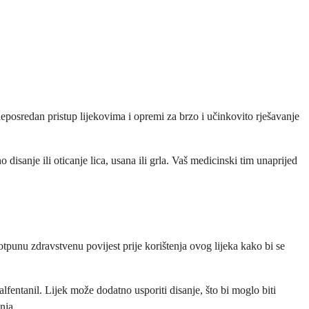
eposredan pristup lijekovima i opremi za brzo i učinkovito rješavanje
o disanje ili oticanje lica, usana ili grla. Vaš medicinski tim unaprijed
tpunu zdravstvenu povijest prije korištenja ovog lijeka kako bi se
entanil. Lijek može dodatno usporiti disanje, što bi moglo biti
nja.