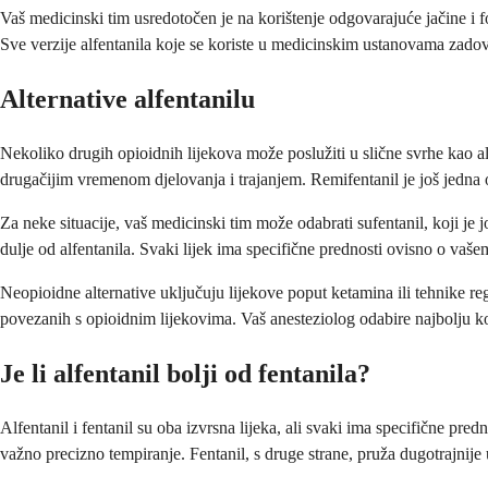
Vaš medicinski tim usredotočen je na korištenje odgovarajuće jačine i f
Sve verzije alfentanila koje se koriste u medicinskim ustanovama zadovol
Alternative alfentanilu
Nekoliko drugih opioidnih lijekova može poslužiti u slične svrhe kao al
drugačijim vremenom djelovanja i trajanjem. Remifentanil je još jedna op
Za neke situacije, vaš medicinski tim može odabrati sufentanil, koji je j
dulje od alfentanila. Svaki lijek ima specifične prednosti ovisno o va
Neopioidne alternative uključuju lijekove poput ketamina ili tehnike re
povezanih s opioidnim lijekovima. Vaš anesteziolog odabire najbolju kom
Je li alfentanil bolji od fentanila?
Alfentanil i fentanil su oba izvrsna lijeka, ali svaki ima specifične pred
važno precizno tempiranje. Fentanil, s druge strane, pruža dugotrajnije