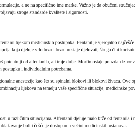
ormulacije, a ne na specifično ime marke. Važno je da obučeni stručnjaci
javaju stroge standarde kvalitete i sigurnosti.
fentanil tijekom medicinskih postupaka. Fentanil je vjerojatno najčešće 
cija koja djeluje vrlo brzo i brzo prestaje djelovati, što ga čini koris
oš potentniji od alfentanila, ali traje dulje. Morfin ostaje pouzdan izbo
šem postupku i individualnim potrebama.
gionalne anestezije kao što su spinalni blokovi ili blokovi živaca. Ove 
binaciju lijekova na temelju vaše specifične situacije, medicinske povij
nosti u različitim situacijama. Alfentanil djeluje malo brže od fentanila i
 ublažavanje boli i češće je dostupan u većini medicinskih ustanova.