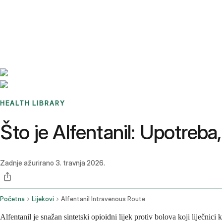
Benchmarks
Stories
FAQ
Sign up / Log in
HEALTH LIBRARY
Što je Alfentanil: Upotreba,
Zadnje ažurirano
3. travnja 2026.
Početna
Lijekovi
Alfentanil Intravenous Route
Alfentanil je snažan sintetski opioidni lijek protiv bolova koji liječnici