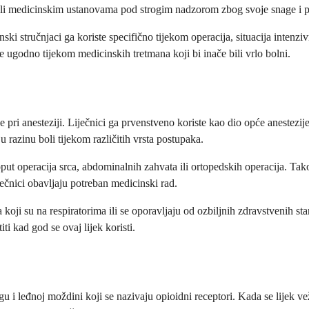
ili medicinskim ustanovama pod strogim nadzorom zbog svoje snage i p
ki stručnjaci ga koriste specifično tijekom operacija, situacija intenzi
te ugodno tijekom medicinskih tretmana koji bi inače bili vrlo bolni.
 pri anesteziji. Liječnici ga prvenstveno koriste kao dio opće anestezij
razinu boli tijekom različitih vrsta postupaka.
poput operacija srca, abdominalnih zahvata ili ortopedskih operacija. T
ečnici obavljaju potreban medicinski rad.
ji su na respiratorima ili se oporavljaju od ozbiljnih zdravstvenih stan
i kad god se ovaj lijek koristi.
gu i leđnoj moždini koji se nazivaju opioidni receptori. Kada se lijek 