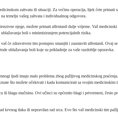
dicinskom zahvatu ili situaciji. Za većinu operacija, lijek ćete primati
k na temelju vašeg zahvata i individualnog odgovora.
enzivne njege, možete primati alfentanil dulje vrijeme. Vaš medicinski ti
ublažavanja boli s minimiziranjem potencijalnih rizika.
, vaš će zdravstveni tim postupno smanjiti i zaustaviti alfentanil. Ova
etode ublažavanja boli koje su prikladnije za vaše razdoblje oporavka.
o mnogi ljudi imaju malo problema zbog pažljivog medicinskog praćenja. 
znate što možete očekivati i kada komunicirati sa svojim medicinskim 
 ili blagu mučninu. Ovi učinci su općenito blagi i privremeni, često pro
 krvnog tlaka ili nepravilan rad srca. Evo što vaš medicinski tim pažlji