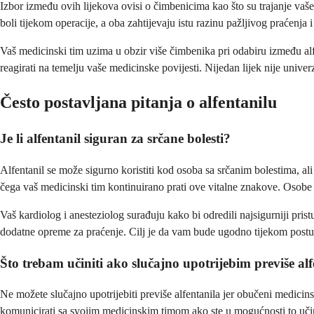
Izbor između ovih lijekova ovisi o čimbenicima kao što su trajanje vaše
boli tijekom operacije, a oba zahtijevaju istu razinu pažljivog praćenja
Vaš medicinski tim uzima u obzir više čimbenika pri odabiru između alfen
reagirati na temelju vaše medicinske povijesti. Nijedan lijek nije univerzal
Često postavljana pitanja o alfentanilu
Je li alfentanil siguran za srčane bolesti?
Alfentanil se može sigurno koristiti kod osoba sa srčanim bolestima, ali
čega vaš medicinski tim kontinuirano prati ove vitalne znakove. Osobe s
Vaš kardiolog i anesteziolog surađuju kako bi odredili najsigurniji prist
dodatne opreme za praćenje. Cilj je da vam bude ugodno tijekom postupk
Što trebam učiniti ako slučajno upotrijebim previše al
Ne možete slučajno upotrijebiti previše alfentanila jer obučeni medicins
komunicirati sa svojim medicinskim timom ako ste u mogućnosti to učin