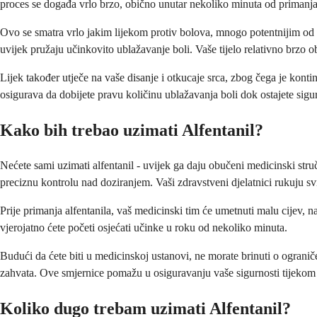
proces se događa vrlo brzo, obično unutar nekoliko minuta od primanja 
Ovo se smatra vrlo jakim lijekom protiv bolova, mnogo potentnijim od u
uvijek pružaju učinkovito ublažavanje boli. Vaše tijelo relativno brzo 
Lijek također utječe na vaše disanje i otkucaje srca, zbog čega je konti
osigurava da dobijete pravu količinu ublažavanja boli dok ostajete sigu
Kako bih trebao uzimati Alfentanil?
Nećete sami uzimati alfentanil - uvijek ga daju obučeni medicinski stru
preciznu kontrolu nad doziranjem. Vaši zdravstveni djelatnici rukuju s
Prije primanja alfentanila, vaš medicinski tim će umetnuti malu cijev, 
vjerojatno ćete početi osjećati učinke u roku od nekoliko minuta.
Budući da ćete biti u medicinskoj ustanovi, ne morate brinuti o ograniče
zahvata. Ove smjernice pomažu u osiguravanju vaše sigurnosti tijekom a
Koliko dugo trebam uzimati Alfentanil?