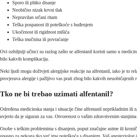
Sporo ili plitko disanje
Neobično nizak krvni tlak
Nepravilan srčani ritam
Teška pospanost ili poteškoće s buđenjem
Ukočenost ili rigidnost mišića
Teška mučnina ili povraćanje
Ovi ozbiljniji učinci su razlog zašto se alfentanil koristi samo u medi
bilo kakvih komplikacija.
Neki ljudi mogu doživjeti alergijske reakcije na alfentanil, iako je to re
provjerava alergije i pažljivo vas prati zbog bilo kakvih neuobičajenih r
Tko ne bi trebao uzimati alfentanil?
Određena medicinska stanja i situacije čine alfentanil neprikladnim ili
uvjerio da je siguran za vas. Otvorenost o vašim zdravstvenim stanjim
Osobe s teškim problemima s disanjem, poput značajne astme ili kroničn
opasno za nekoga tko već ima poteškoća s disanjem. Vaš anesteziolog će