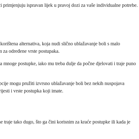
 primjenjuju ispravan lijek u pravoj dozi za vaše individualne potrebe.
korištena alternativa, koja nudi slično ublažavanje boli s malo
nim za određene vrste postupaka.
r za mnoge postupke, iako mu treba dulje da počne djelovati i traje puno
opcije mogu pružiti izvrsno ublažavanje boli bez nekih nuspojava
esti i vrste postupka koji imate.
 ne traje tako dugo, što ga čini korisnim za kraće postupke ili kada je