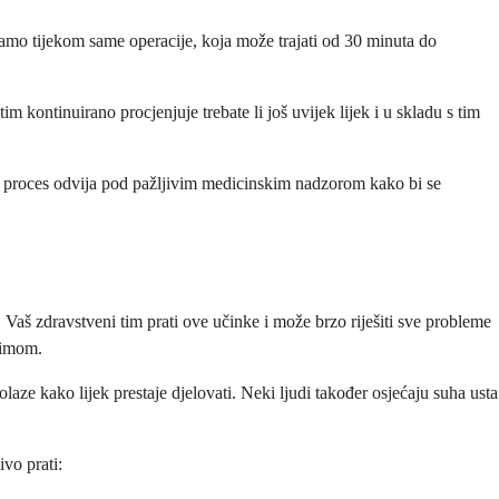
 samo tijekom same operacije, koja može trajati od 30 minuta do
m kontinuirano procjenjuje trebate li još uvijek lijek i u skladu s tim
j se proces odvija pod pažljivim medicinskim nadzorom kako bi se
Vaš zdravstveni tim prati ove učinke i može brzo riješiti sve probleme
timom.
laze kako lijek prestaje djelovati. Neki ljudi također osjećaju suha usta
vo prati: