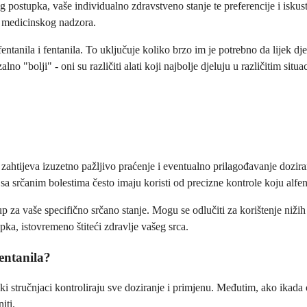
g postupka, vaše individualno zdravstveno stanje te preferencije i iskus
 i medicinskog nadzora.
tanila i fentanila. To uključuje koliko brzo im je potrebno da lijek djel
no "bolji" - oni su različiti alati koji najbolje djeluju u različitim situa
 zahtijeva izuzetno pažljivo praćenje i eventualno prilagođavanje dozira
a srčanim bolestima često imaju koristi od precizne kontrole koju alfen
up za vaše specifično srčano stanje. Mogu se odlučiti za korištenje nižih
a, istovremeno štiteći zdravlje vašeg srca.
fentanila?
ki stručnjaci kontroliraju sve doziranje i primjenu. Međutim, ako ikada 
iti.