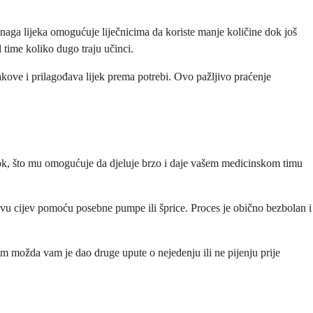
naga lijeka omogućuje liječnicima da koriste manje količine dok još
 time koliko dugo traju učinci.
nakove i prilagođava lijek prema potrebi. Ovo pažljivo praćenje
rvotok, što mu omogućuje da djeluje brzo i daje vašem medicinskom timu
 ovu cijev pomoću posebne pumpe ili šprice. Proces je obično bezbolan i
tim možda vam je dao druge upute o nejedenju ili ne pijenju prije