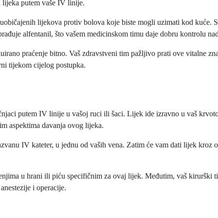
lijeka putem vaše IV linije.
običajenih lijekova protiv bolova koje biste mogli uzimati kod kuće. S
obrađuje alfentanil, što vašem medicinskom timu daje dobru kontrolu nad
nuirano praćenje bitno. Vaš zdravstveni tim pažljivo prati ove vitalne z
rni tijekom cijelog postupka.
čnjaci putem IV linije u vašoj ruci ili šaci. Lijek ide izravno u vaš k
vim aspektima davanja ovog lijeka.
nazvanu IV kateter, u jednu od vaših vena. Zatim će vam dati lijek kroz
njima u hrani ili piću specifičnim za ovaj lijek. Međutim, vaš kirurški 
nestezije i operacije.