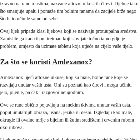
izravno na rane u ustima, nazvane aftozni ulkusi ili čirevi. Djeluje tako
što smanjuje upalu i pomaže tim bolnim ranama da zacijele brže nego
što bi to učinile same od sebe.
Ovaj lijek pripada klasi lijekova koji se nazivaju protuupalna sredstva.
Zamislite ga kao ciljani tretman koji stavljate točno tamo gdje je
problem, umjesto da uzimate tabletu koja utječe na cijelo vaše tijelo.
Za što se koristi Amlexanox?
Amlexanox liječi aftozne ulkuse, koji su male, bolne rane koje se
razvijaju unutar vaših usta. Oni su poznati kao čirevi i mogu učiniti
jelo, pijenje, pa čak i razgovor neugodnim.
Ove se rane obično pojavljuju na mekim tkivima unutar vaših usta,
poput unutarnjih obraza, usana, jezika ili desni. Izgledaju kao male,
okrugle ili ovalne mrlje s bijelim ili žutim središtem i crvenim rubom
oko rubova.
Lijek pomaže u smanjenju boli i ubrzava vrijeme zacjeljivanja. Većina