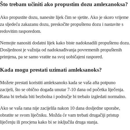
Što trebam učiniti ako propustim dozu amlexanoksa?
Ako propustite dozu, nanesite lijek čim se sjetite. Ako je skoro vrijeme
za sljedeću zakazanu dozu, preskočite propuštenu dozu i nastavite s
redovitim rasporedom.
Nemojte nanositi dodatni lijek kako biste nadoknadili propuštenu dozu.
Dosljednost je važnija od nadoknađivanja povremenih propuštenih
primjena, pa se samo vratite na svoj uobičajeni raspored.
Kada mogu prestati uzimati amleksanoks?
Možete prestati koristiti amleksanoks kada se vaša afta potpuno
zacijeli, što se obično događa unutar 7-10 dana od početka liječenja.
Rana bi trebala biti bezbolna i područje bi trebalo izgledati normalno.
Ako se vaša rana nije zacijelila nakon 10 dana dosljedne uporabe,
obratite se svom liječniku. Možda će vam trebati drugačiji pristup
liječenju ili procjena kako bi se isključila druga stanja.