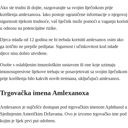
Ako ste trudni ili dojite, razgovarajte sa svojim liječnikom prije
korištenja amlexanoxa. Iako postoje ograničene informacije o njegovoj
sigurnosti tijekom trudnoće, vaš liječnik može pomoći u vaganju koristi
u odnosu na potencijalne rizike.
Djeca mlađa od 12 godina ne bi trebala koristiti amlexanox osim ako
ga izričito ne prepiše pedijatar. Sigurnost i učinkovitost kod mlađe
djece nisu dobro utvrđene.
Osobe s oslabljenim imunološkim sustavom ili one koje uzimaju
imunosupresivne lijekove trebaju se posavjetovati sa svojim liječnikom
prije korištenja bilo kakvih novih tretmana, uključujući amlexanox.
Trgovačka imena Amlexanoxa
Amlexanox je najčešće dostupan pod trgovačkim imenom Aphthasol u
Sjedinjenim Američkim Državama. Ovo je izvorno trgovačko ime pod
kojim je lijek prvi put odobren.