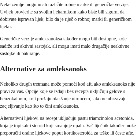
Neke zemlje mogu imati različite robne marke ili generičke verzije.
Uvijek provjerite sa svojim ljekarnikom kako biste bili sigurni da
dobivate ispravan lijek, bilo da je riječ o robnoj marki ili generičkom
lijeku.
Generičke verzije amleksanoksa također mogu biti dostupne, koje
sadrže isti aktivni sastojak, ali mogu imati malo drugačije neaktivne
sastojke ili pakiranje.
Alternative za amleksanoks
Nekoliko drugih tretmana može pomoći kod afti ako amleksanoks nije
pravi za vas. Opcije koje se izdaju bez recepta uključuju gelove s
benzokainom, koji pružaju olakšanje utrnućem, iako ne ubrzavaju
zacjeljivanje kao što to čini amleksanoks.
Alternativni lijekovi na recept uključuju pastu triamcinolon acetonida,
koja je topikalni steroid koji smanjuje upalu. Vaš liječnik također može
preporučiti oralne lijekove poput kortikosteroida za teške ili česte afte.