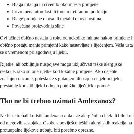
Blaga iritacija ili crvenilo oko mjesta primjene
Privremena utrnulost ili trnci u tretiranom području
Blage promjene okusa ili metalni okus u ustima
Povećana proizvodnja sline
Ovi učinci obično nestaju u roku od nekoliko minuta nakon primjene i
obično postaju manje primjetni kako nastavljate s liječenjem. Vaša usta
se s vremenom prilagođavaju lijeku.
Rijetke, ali ozbiljnije nuspojave mogu uključivati teške alergijske
reakcije, iako su one rijetke kod lokalne primjene. Ako osjetite
značajno oticanje, poteškoće s gutanjem ili osip po cijelom tijelu,
prestanite koristiti lijek i odmah potražite liječničku pomoć.
Tko ne bi trebao uzimati Amlexanox?
Ne biste trebali koristiti amlexanox ako ste alergični na lijek ili bilo koji
od njegovih sastojaka. Osobe s poviješću teških alergijskih reakcija na
protuupalne lijekove trebaju biti posebno oprezne.