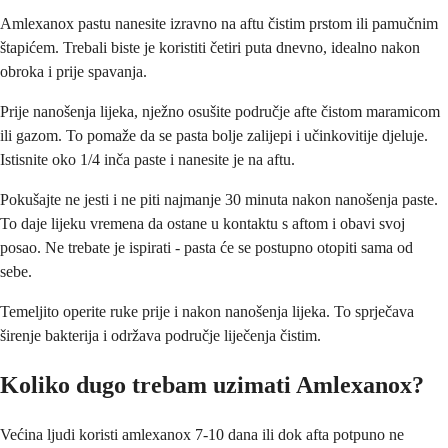
Amlexanox pastu nanesite izravno na aftu čistim prstom ili pamučnim
štapićem. Trebali biste je koristiti četiri puta dnevno, idealno nakon
obroka i prije spavanja.
Prije nanošenja lijeka, nježno osušite područje afte čistom maramicom
ili gazom. To pomaže da se pasta bolje zalijepi i učinkovitije djeluje.
Istisnite oko 1/4 inča paste i nanesite je na aftu.
Pokušajte ne jesti i ne piti najmanje 30 minuta nakon nanošenja paste.
To daje lijeku vremena da ostane u kontaktu s aftom i obavi svoj
posao. Ne trebate je ispirati - pasta će se postupno otopiti sama od
sebe.
Temeljito operite ruke prije i nakon nanošenja lijeka. To sprječava
širenje bakterija i održava područje liječenja čistim.
Koliko dugo trebam uzimati Amlexanox?
Većina ljudi koristi amlexanox 7-10 dana ili dok afta potpuno ne