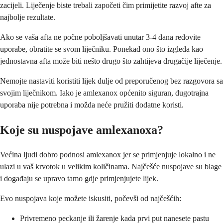
zacijeli. Liječenje biste trebali započeti čim primijetite razvoj afte za
najbolje rezultate.
Ako se vaša afta ne počne poboljšavati unutar 3-4 dana redovite
uporabe, obratite se svom liječniku. Ponekad ono što izgleda kao
jednostavna afta može biti nešto drugo što zahtijeva drugačije liječenje.
Nemojte nastaviti koristiti lijek dulje od preporučenog bez razgovora sa
svojim liječnikom. Iako je amlexanox općenito siguran, dugotrajna
uporaba nije potrebna i možda neće pružiti dodatne koristi.
Koje su nuspojave amlexanoxa?
Većina ljudi dobro podnosi amlexanox jer se primjenjuje lokalno i ne
ulazi u vaš krvotok u velikim količinama. Najčešće nuspojave su blage
i događaju se upravo tamo gdje primjenjujete lijek.
Evo nuspojava koje možete iskusiti, počevši od najčešćih:
Privremeno peckanje ili žarenje kada prvi put nanesete pastu