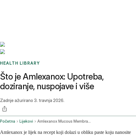
Benchmarks
Stories
FAQ
Sign up / Log in
HEALTH LIBRARY
Što je Amlexanox: Upotreba,
doziranje, nuspojave i više
Zadnje ažurirano
3. travnja 2026.
Početna
Lijekovi
Amlexanox Mucous Membrane Oral Route
Amlexanox je lijek na recept koji dolazi u obliku paste koju nanosite