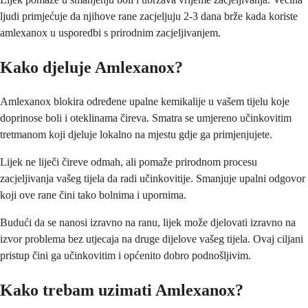
ljudi primjećuje da njihove rane zacjeljuju 2-3 dana brže kada koriste
amlexanox u usporedbi s prirodnim zacjeljivanjem.
Kako djeluje Amlexanox?
Amlexanox blokira određene upalne kemikalije u vašem tijelu koje
doprinose boli i oteklinama čireva. Smatra se umjereno učinkovitim
tretmanom koji djeluje lokalno na mjestu gdje ga primjenjujete.
Lijek ne liječi čireve odmah, ali pomaže prirodnom procesu
zacjeljivanja vašeg tijela da radi učinkovitije. Smanjuje upalni odgovor
koji ove rane čini tako bolnima i upornima.
Budući da se nanosi izravno na ranu, lijek može djelovati izravno na
izvor problema bez utjecaja na druge dijelove vašeg tijela. Ovaj ciljani
pristup čini ga učinkovitim i općenito dobro podnošljivim.
Kako trebam uzimati Amlexanox?