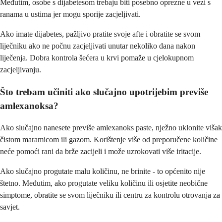
Međutim, osobe s dijabetesom trebaju biti posebno oprezne u vezi s
ranama u ustima jer mogu sporije zacjeljivati.
Ako imate dijabetes, pažljivo pratite svoje afte i obratite se svom
liječniku ako ne počnu zacjeljivati unutar nekoliko dana nakon
liječenja. Dobra kontrola šećera u krvi pomaže u cjelokupnom
zacjeljivanju.
Što trebam učiniti ako slučajno upotrijebim previše
amlexanoksa?
Ako slučajno nanesete previše amlexanoks paste, nježno uklonite višak
čistom maramicom ili gazom. Korištenje više od preporučene količine
neće pomoći rani da brže zacijeli i može uzrokovati više iritacije.
Ako slučajno progutate malu količinu, ne brinite - to općenito nije
štetno. Međutim, ako progutate veliku količinu ili osjetite neobične
simptome, obratite se svom liječniku ili centru za kontrolu otrovanja za
savjet.