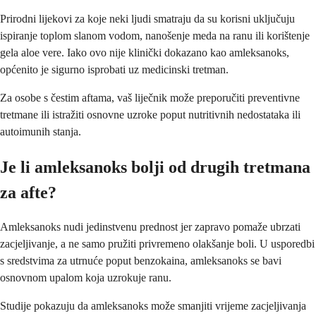
Prirodni lijekovi za koje neki ljudi smatraju da su korisni uključuju
ispiranje toplom slanom vodom, nanošenje meda na ranu ili korištenje
gela aloe vere. Iako ovo nije klinički dokazano kao amleksanoks,
općenito je sigurno isprobati uz medicinski tretman.
Za osobe s čestim aftama, vaš liječnik može preporučiti preventivne
tretmane ili istražiti osnovne uzroke poput nutritivnih nedostataka ili
autoimunih stanja.
Je li amleksanoks bolji od drugih tretmana
za afte?
Amleksanoks nudi jedinstvenu prednost jer zapravo pomaže ubrzati
zacjeljivanje, a ne samo pružiti privremeno olakšanje boli. U usporedbi
s sredstvima za utrnuće poput benzokaina, amleksanoks se bavi
osnovnom upalom koja uzrokuje ranu.
Studije pokazuju da amleksanoks može smanjiti vrijeme zacjeljivanja