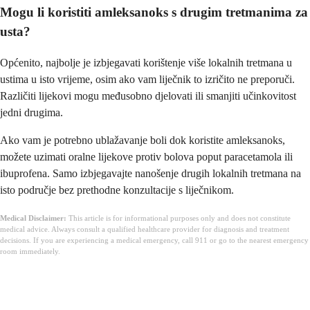
Mogu li koristiti amleksanoks s drugim tretmanima za
usta?
Općenito, najbolje je izbjegavati korištenje više lokalnih tretmana u
ustima u isto vrijeme, osim ako vam liječnik to izričito ne preporuči.
Različiti lijekovi mogu međusobno djelovati ili smanjiti učinkovitost
jedni drugima.
Ako vam je potrebno ublažavanje boli dok koristite amleksanoks,
možete uzimati oralne lijekove protiv bolova poput paracetamola ili
ibuprofena. Samo izbjegavajte nanošenje drugih lokalnih tretmana na
isto područje bez prethodne konzultacije s liječnikom.
Medical Disclaimer:
This article is for informational purposes only and does not constitute
medical advice. Always consult a qualified healthcare provider for diagnosis and treatment
decisions. If you are experiencing a medical emergency, call 911 or go to the nearest emergency
room immediately.