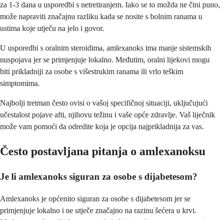
za 1-3 dana u usporedbi s netretiranjem. Iako se to možda ne čini puno,
može napraviti značajnu razliku kada se nosite s bolnim ranama u
ustima koje utječu na jelo i govor.
U usporedbi s oralnim steroidima, amlexanoks ima manje sistemskih
nuspojava jer se primjenjuje lokalno. Međutim, oralni lijekovi mogu
biti prikladniji za osobe s višestrukim ranama ili vrlo teškim
simptomima.
Najbolji tretman često ovisi o vašoj specifičnoj situaciji, uključujući
učestalost pojave afti, njihovu težinu i vaše opće zdravlje. Vaš liječnik
može vam pomoći da odredite koja je opcija najprikladnija za vas.
Često postavljana pitanja o amlexanoksu
Je li amlexanoks siguran za osobe s dijabetesom?
Amlexanoks je općenito siguran za osobe s dijabetesom jer se
primjenjuje lokalno i ne utječe značajno na razinu šećera u krvi.