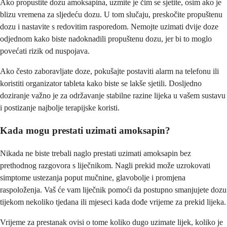
Ako propustite dozu amoksapina, uzmite je čim se sjetite, osim ako je
blizu vremena za sljedeću dozu. U tom slučaju, preskočite propuštenu
dozu i nastavite s redovitim rasporedom. Nemojte uzimati dvije doze
odjednom kako biste nadoknadili propuštenu dozu, jer bi to moglo
povećati rizik od nuspojava.
Ako često zaboravljate doze, pokušajte postaviti alarm na telefonu ili
koristiti organizator tableta kako biste se lakše sjetili. Dosljedno
doziranje važno je za održavanje stabilne razine lijeka u vašem sustavu
i postizanje najbolje terapijske koristi.
Kada mogu prestati uzimati amoksapin?
Nikada ne biste trebali naglo prestati uzimati amoksapin bez
prethodnog razgovora s liječnikom. Nagli prekid može uzrokovati
simptome ustezanja poput mučnine, glavobolje i promjena
raspoloženja. Vaš će vam liječnik pomoći da postupno smanjujete dozu
tijekom nekoliko tjedana ili mjeseci kada dođe vrijeme za prekid lijeka.
Vrijeme za prestanak ovisi o tome koliko dugo uzimate lijek, koliko je