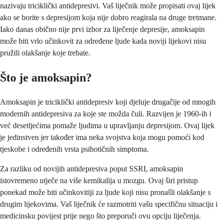
nazivaju triciklički antidepresivi. Vaš liječnik može propisati ovaj lijek
ako se borite s depresijom koja nije dobro reagirala na druge tretmane.
Iako danas obično nije prvi izbor za liječenje depresije, amoksapin
može biti vrlo učinkovit za određene ljude kada noviji lijekovi nisu
pružili olakšanje koje trebate.
Što je amoksapin?
Amoksapin je triciklički antidepresiv koji djeluje drugačije od mnogih
modernih antidepresiva za koje ste možda čuli. Razvijen je 1960-ih i
već desetljećima pomaže ljudima u upravljanju depresijom. Ovaj lijek
je jedinstven jer također ima neka svojstva koja mogu pomoći kod
tjeskobe i određenih vrsta psihotičnih simptoma.
Za razliku od novijih antidepresiva poput SSRI, amoksapin
istovremeno utječe na više kemikalija u mozgu. Ovaj širi pristup
ponekad može biti učinkovitiji za ljude koji nisu pronašli olakšanje s
drugim lijekovima. Vaš liječnik će razmotriti vašu specifičnu situaciju i
medicinsku povijest prije nego što preporuči ovu opciju liječenja.