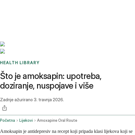
Benchmarks
Stories
FAQ
Sign up / Log in
HEALTH LIBRARY
Što je amoksapin: upotreba,
doziranje, nuspojave i više
Zadnje ažurirano
3. travnja 2026.
Početna
Lijekovi
Amoxapine Oral Route
Amoksapin je antidepresiv na recept koji pripada klasi lijekova koji se