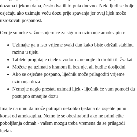
dozama tijekom dana, često dva ili tri puta dnevno. Neki ljudi se bolje
osjećaju ako uzimaju veću dozu prije spavanja jer ovaj lijek može
uzrokovati pospanost.
Ovdje su neke važne smjernice za sigurno uzimanje amoksapina:
Uzimajte ga u isto vrijeme svaki dan kako biste održali stabilnu
razinu u tijelu
Tablete progutajte cijele s vodom - nemojte ih drobiti ili žvakati
Možete ga uzimati s hranom ili bez nje, ali budite dosljedni
Ako se osjećate pospano, liječnik može prilagoditi vrijeme
uzimanja doza
Nemojte naglo prestati uzimati lijek - liječnik će vam pomoći da
postupno smanjite dozu
Imajte na umu da može potrajati nekoliko tjedana da osjetite punu
korist od amoksapina. Nemojte se obeshrabriti ako ne primijetite
poboljšanja odmah - vašem mozgu treba vremena da se prilagodi
lijeku.