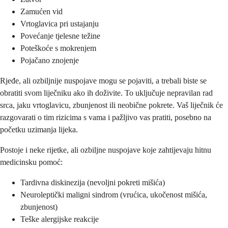
Zamućen vid
Vrtoglavica pri ustajanju
Povećanje tjelesne težine
Poteškoće s mokrenjem
Pojačano znojenje
Rjeđe, ali ozbiljnije nuspojave mogu se pojaviti, a trebali biste se
obratiti svom liječniku ako ih doživite. To uključuje nepravilan rad
srca, jaku vrtoglavicu, zbunjenost ili neobične pokrete. Vaš liječnik će
razgovarati o tim rizicima s vama i pažljivo vas pratiti, posebno na
početku uzimanja lijeka.
Postoje i neke rijetke, ali ozbiljne nuspojave koje zahtijevaju hitnu
medicinsku pomoć:
Tardivna diskinezija (nevoljni pokreti mišića)
Neuroleptički maligni sindrom (vrućica, ukočenost mišića,
zbunjenost)
Teške alergijske reakcije