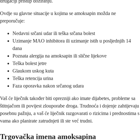
drugačiji pristup doziranju.
Ovdje su glavne situacije u kojima se amoksapin možda ne
preporučuje:
Nedavni srčani udar ili teška srčana bolest
Uzimanje MAO inhibitora ili uzimanje istih u posljednjih 14
dana
Poznata alergija na amoksapin ili slične lijekove
Teška bolest jetre
Glaukom uskog kuta
Teška retencija urina
Faza oporavka nakon srčanog udara
Vaš će liječnik također biti oprezniji ako imate dijabetes, probleme sa
štitnjačom ili povijest zlouporabe droga. Trudnoća i dojenje zahtijevaju
posebnu pažnju, a vaš će liječnik razgovarati o rizicima i prednostima s
vama ako planirate zatrudnjeti ili ste već trudni.
Trgovačka imena amoksapina