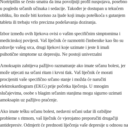
Nortriptilin se često smatra da ima povoljniji profil nuspojava, posebno
u pogledu srčanih učinaka i sedacije. Također je dostupan u tekućem
obliku, što može biti korisno za ljude koji imaju poteškoća s gutanjem
tableta ili trebaju vrlo precizna podešavanja doziranja.
Izbor između ovih lijekova ovisi o vašim specifičnim simptomima i
medicinskoj povijesti. Vaš liječnik će razmotriti čimbenike kao što su
zdravlje vašeg srca, drugi lijekovi koje uzimate i jeste li imali
psihotične simptome uz depresiju. Ne postoji univerzalni
Amoksapin zahtijeva pažljivo razmatranje ako imate srčanu bolest, jer
može utjecati na srčani ritam i krvni tlak. Vaš liječnik će morati
procijeniti vaše specifično srčano stanje i možda će naručiti
elektrokardiogram (EKG) prije početka liječenja. U mnogim
slučajevima, osobe s blagim srčanim stanjima mogu sigurno uzimati
amoksapin uz pažljivo praćenje.
Ako imate tešku srčanu bolest, nedavni srčani udar ili ozbiljne
probleme s ritmom, vaš liječnik će vjerojatno preporučiti drugačiji
antidepresiv. Odmjerit će prednosti liječenja vaše depresije u odnosu na