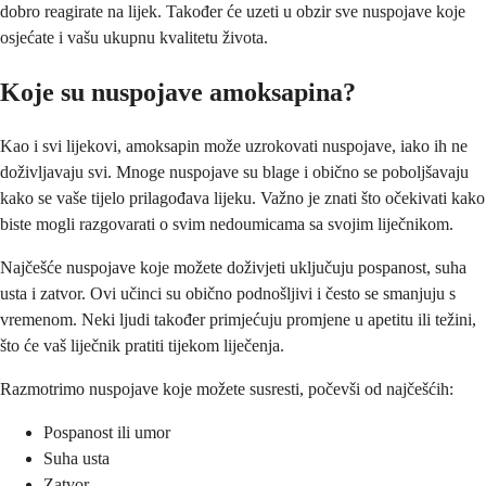
dobro reagirate na lijek. Također će uzeti u obzir sve nuspojave koje
osjećate i vašu ukupnu kvalitetu života.
Koje su nuspojave amoksapina?
Kao i svi lijekovi, amoksapin može uzrokovati nuspojave, iako ih ne
doživljavaju svi. Mnoge nuspojave su blage i obično se poboljšavaju
kako se vaše tijelo prilagođava lijeku. Važno je znati što očekivati kako
biste mogli razgovarati o svim nedoumicama sa svojim liječnikom.
Najčešće nuspojave koje možete doživjeti uključuju pospanost, suha
usta i zatvor. Ovi učinci su obično podnošljivi i često se smanjuju s
vremenom. Neki ljudi također primjećuju promjene u apetitu ili težini,
što će vaš liječnik pratiti tijekom liječenja.
Razmotrimo nuspojave koje možete susresti, počevši od najčešćih:
Pospanost ili umor
Suha usta
Zatvor