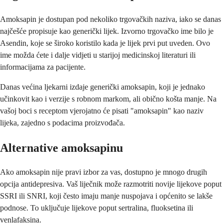
Amoksapin je dostupan pod nekoliko trgovačkih naziva, iako se danas
najčešće propisuje kao generički lijek. Izvorno trgovačko ime bilo je
Asendin, koje se široko koristilo kada je lijek prvi put uveden. Ovo
ime možda ćete i dalje vidjeti u starijoj medicinskoj literaturi ili
informacijama za pacijente.
Danas većina ljekarni izdaje generički amoksapin, koji je jednako
učinkovit kao i verzije s robnom markom, ali obično košta manje. Na
vašoj boci s receptom vjerojatno će pisati "amoksapin" kao naziv
lijeka, zajedno s podacima proizvođača.
Alternative amoksapinu
Ako amoksapin nije pravi izbor za vas, dostupno je mnogo drugih
opcija antidepresiva. Vaš liječnik može razmotriti novije lijekove poput
SSRI ili SNRI, koji često imaju manje nuspojava i općenito se lakše
podnose. To uključuje lijekove poput sertralina, fluoksetina ili
venlafaksina.