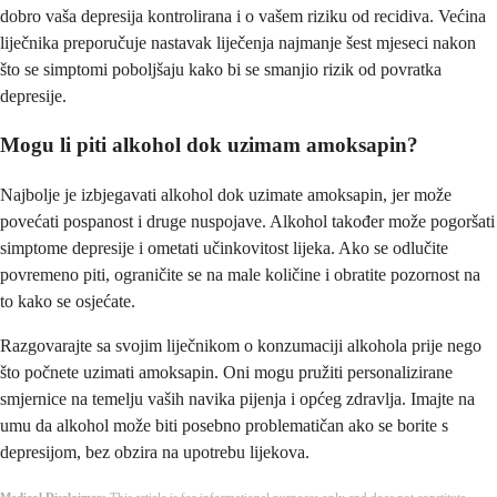
dobro vaša depresija kontrolirana i o vašem riziku od recidiva. Većina
liječnika preporučuje nastavak liječenja najmanje šest mjeseci nakon
što se simptomi poboljšaju kako bi se smanjio rizik od povratka
depresije.
Mogu li piti alkohol dok uzimam amoksapin?
Najbolje je izbjegavati alkohol dok uzimate amoksapin, jer može
povećati pospanost i druge nuspojave. Alkohol također može pogoršati
simptome depresije i ometati učinkovitost lijeka. Ako se odlučite
povremeno piti, ograničite se na male količine i obratite pozornost na
to kako se osjećate.
Razgovarajte sa svojim liječnikom o konzumaciji alkohola prije nego
što počnete uzimati amoksapin. Oni mogu pružiti personalizirane
smjernice na temelju vaših navika pijenja i općeg zdravlja. Imajte na
umu da alkohol može biti posebno problematičan ako se borite s
depresijom, bez obzira na upotrebu lijekova.
Medical Disclaimer:
This article is for informational purposes only and does not constitute