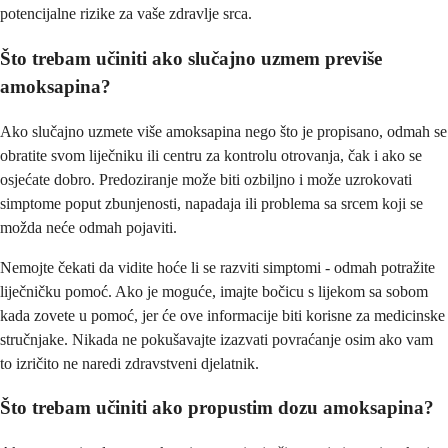
potencijalne rizike za vaše zdravlje srca.
Što trebam učiniti ako slučajno uzmem previše
amoksapina?
Ako slučajno uzmete više amoksapina nego što je propisano, odmah se
obratite svom liječniku ili centru za kontrolu otrovanja, čak i ako se
osjećate dobro. Predoziranje može biti ozbiljno i može uzrokovati
simptome poput zbunjenosti, napadaja ili problema sa srcem koji se
možda neće odmah pojaviti.
Nemojte čekati da vidite hoće li se razviti simptomi - odmah potražite
liječničku pomoć. Ako je moguće, imajte bočicu s lijekom sa sobom
kada zovete u pomoć, jer će ove informacije biti korisne za medicinske
stručnjake. Nikada ne pokušavajte izazvati povraćanje osim ako vam
to izričito ne naredi zdravstveni djelatnik.
Što trebam učiniti ako propustim dozu amoksapina?