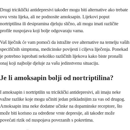
Drugi triciklički antidepresivi također mogu biti alternative ako trebate
ovu vrstu lijeka, ali ne podnosite amoksapin. Lijekovi poput
nortriptilina ili desipramina djeluju slično, ali mogu imati različite
profile nuspojava koji bolje odgovaraju vama.
Vaš liječnik će vam pomoći da istražite ove alternative na temelju vaših
specifičnih simptoma, medicinske povijesti i ciljeva liječenja. Ponekad
je potrebno isprobati nekoliko različitih lijekova kako biste pronašli
onaj koji najbolje djeluje za vašu jedinstvenu situaciju.
Je li amoksapin bolji od nortriptilina?
I amoksapin i nortriptilin su triciklički antidepresivi, ali imaju neke
važne razlike koje mogu učiniti jedan prikladnijim za vas od drugog.
Amoksapin ima neke dodatne učinke na dopaminske receptore, što
može biti korisno za određene vrste depresije, ali također može
povećati rizik od nuspojava povezanih s pokretima.