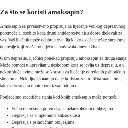
Za što se koristi amoksapin?
Amoksapin se prvenstveno propisuje za liječenje velikog depresivnog
poremećaja, osobito kada drugi antidepresivi nisu dobro djelovali za
vas. Vaš liječnik može odabrati ovaj lijek ako osjećate teške simptome
depresije koji značajno utječu na vaš svakodnevni život.
Osim depresije, liječnici ponekad propisuju amoksapin za druga stanja.
Može pomoći u upravljanju tjeskobom koja se javlja uz depresiju, a u
nekim slučajevima može se koristiti za liječenje određenih psihotičnih
simptoma. Neki ljudi smatraju da je koristan za kronična stanja boli,
iako se to smatra upotrebom izvan odobrenja.
Pogledajmo specifična stanja kod kojih amoksapin može pomoći:
Veliki depresivni poremećaj s melankoličnim obilježjima
Depresija sa simptomima anksioznosti
Depresija s psihotičnim obilježjima