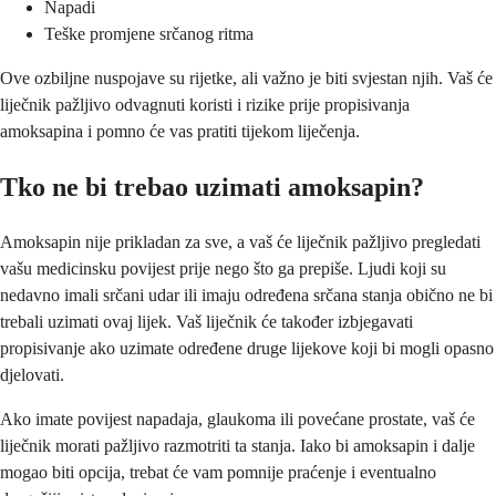
Napadi
Teške promjene srčanog ritma
Ove ozbiljne nuspojave su rijetke, ali važno je biti svjestan njih. Vaš će
liječnik pažljivo odvagnuti koristi i rizike prije propisivanja
amoksapina i pomno će vas pratiti tijekom liječenja.
Tko ne bi trebao uzimati amoksapin?
Amoksapin nije prikladan za sve, a vaš će liječnik pažljivo pregledati
vašu medicinsku povijest prije nego što ga prepiše. Ljudi koji su
nedavno imali srčani udar ili imaju određena srčana stanja obično ne bi
trebali uzimati ovaj lijek. Vaš liječnik će također izbjegavati
propisivanje ako uzimate određene druge lijekove koji bi mogli opasno
djelovati.
Ako imate povijest napadaja, glaukoma ili povećane prostate, vaš će
liječnik morati pažljivo razmotriti ta stanja. Iako bi amoksapin i dalje
mogao biti opcija, trebat će vam pomnije praćenje i eventualno