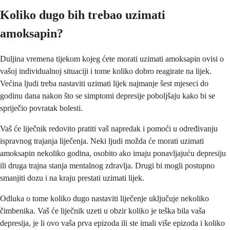
Koliko dugo bih trebao uzimati
amoksapin?
Duljina vremena tijekom kojeg ćete morati uzimati amoksapin ovisi o
vašoj individualnoj situaciji i tome koliko dobro reagirate na lijek.
Većina ljudi treba nastaviti uzimati lijek najmanje šest mjeseci do
godinu dana nakon što se simptomi depresije poboljšaju kako bi se
spriječio povratak bolesti.
Vaš će liječnik redovito pratiti vaš napredak i pomoći u određivanju
ispravnog trajanja liječenja. Neki ljudi možda će morati uzimati
amoksapin nekoliko godina, osobito ako imaju ponavljajuću depresiju
ili druga trajna stanja mentalnog zdravlja. Drugi bi mogli postupno
smanjiti dozu i na kraju prestati uzimati lijek.
Odluka o tome koliko dugo nastaviti liječenje uključuje nekoliko
čimbenika. Vaš će liječnik uzeti u obzir koliko je teška bila vaša
depresija, je li ovo vaša prva epizoda ili ste imali više epizoda i koliko