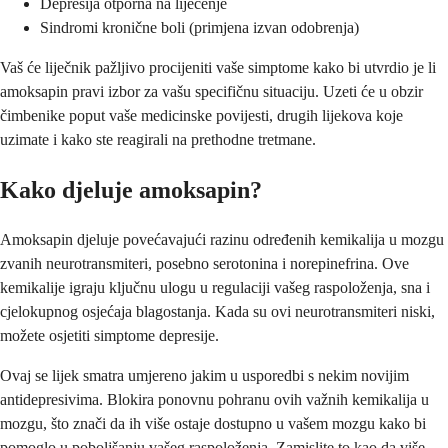
Depresija otporna na liječenje
Sindromi kronične boli (primjena izvan odobrenja)
Vaš će liječnik pažljivo procijeniti vaše simptome kako bi utvrdio je li
amoksapin pravi izbor za vašu specifičnu situaciju. Uzeti će u obzir
čimbenike poput vaše medicinske povijesti, drugih lijekova koje
uzimate i kako ste reagirali na prethodne tretmane.
Kako djeluje amoksapin?
Amoksapin djeluje povećavajući razinu određenih kemikalija u mozgu
zvanih neurotransmiteri, posebno serotonina i norepinefrina. Ove
kemikalije igraju ključnu ulogu u regulaciji vašeg raspoloženja, sna i
cjelokupnog osjećaja blagostanja. Kada su ovi neurotransmiteri niski,
možete osjetiti simptome depresije.
Ovaj se lijek smatra umjereno jakim u usporedbi s nekim novijim
antidepresivima. Blokira ponovnu pohranu ovih važnih kemikalija u
mozgu, što znači da ih više ostaje dostupno u vašem mozgu kako bi
pomoglo u poboljšanju vašeg raspoloženja. Zamislite to kao da više