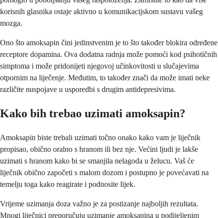
korisnih glasnika ostaje aktivno u komunikacijskom sustavu vašeg
mozga.
Ono što amoksapin čini jedinstvenim je to što također blokira određene
receptore dopamina. Ova dodatna radnja može pomoći kod psihotičnih
simptoma i može pridonijeti njegovoj učinkovitosti u slučajevima
otpornim na liječenje. Međutim, to također znači da može imati neke
različite nuspojave u usporedbi s drugim antidepresivima.
Kako bih trebao uzimati amoksapin?
Amoksapin biste trebali uzimati točno onako kako vam je liječnik
propisao, obično oralno s hranom ili bez nje. Većini ljudi je lakše
uzimati s hranom kako bi se smanjila nelagoda u želucu. Vaš će
liječnik obično započeti s malom dozom i postupno je povećavati na
temelju toga kako reagirate i podnosite lijek.
Vrijeme uzimanja doza važno je za postizanje najboljih rezultata.
Mnogi liječnici preporučuju uzimanje amoksapina u podijeljenim