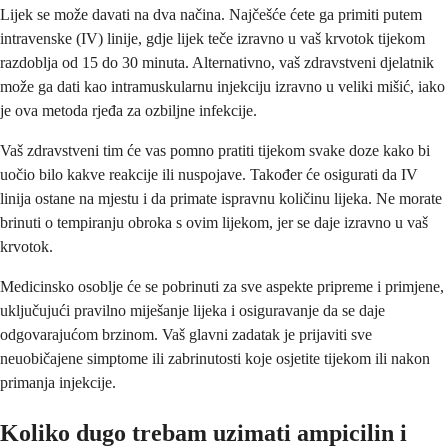
Lijek se može davati na dva načina. Najčešće ćete ga primiti putem
intravenske (IV) linije, gdje lijek teče izravno u vaš krvotok tijekom
razdoblja od 15 do 30 minuta. Alternativno, vaš zdravstveni djelatnik
može ga dati kao intramuskularnu injekciju izravno u veliki mišić, iako
je ova metoda rjeđa za ozbiljne infekcije.
Vaš zdravstveni tim će vas pomno pratiti tijekom svake doze kako bi
uočio bilo kakve reakcije ili nuspojave. Također će osigurati da IV
linija ostane na mjestu i da primate ispravnu količinu lijeka. Ne morate
brinuti o tempiranju obroka s ovim lijekom, jer se daje izravno u vaš
krvotok.
Medicinsko osoblje će se pobrinuti za sve aspekte pripreme i primjene,
uključujući pravilno miješanje lijeka i osiguravanje da se daje
odgovarajućom brzinom. Vaš glavni zadatak je prijaviti sve
neuobičajene simptome ili zabrinutosti koje osjetite tijekom ili nakon
primanja injekcije.
Koliko dugo trebam uzimati ampicilin i