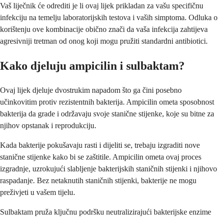
Vaš liječnik će odrediti je li ovaj lijek prikladan za vašu specifičnu
infekciju na temelju laboratorijskih testova i vaših simptoma. Odluka o
korištenju ove kombinacije obično znači da vaša infekcija zahtijeva
agresivniji tretman od onog koji mogu pružiti standardni antibiotici.
Kako djeluju ampicilin i sulbaktam?
Ovaj lijek djeluje dvostrukim napadom što ga čini posebno
učinkovitim protiv rezistentnih bakterija. Ampicilin ometa sposobnost
bakterija da grade i održavaju svoje stanične stijenke, koje su bitne za
njihov opstanak i reprodukciju.
Kada bakterije pokušavaju rasti i dijeliti se, trebaju izgraditi nove
stanične stijenke kako bi se zaštitile. Ampicilin ometa ovaj proces
izgradnje, uzrokujući slabljenje bakterijskih staničnih stijenki i njihovo
raspadanje. Bez netaknutih staničnih stijenki, bakterije ne mogu
preživjeti u vašem tijelu.
Sulbaktam pruža ključnu podršku neutralizirajući bakterijske enzime