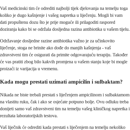
Vaš medicinski tim će odrediti najbolji tijek djelovanja na temelju toga
koliko je dugo kašnjenje i vašeg napretka u liječenju. Mogli bi vam
dati propuštenu dozu što je prije moguće ili prilagoditi raspored
doziranja kako bi se održala dosljedna razina antibiotika u vašem tijelu.
Održavanje dosljedne razine antibiotika važno je za učinkovito
liječenje, stoga ne brinite ako dođe do manjih kašnjenja - vaš
zdravstveni tim će osigurati da primite odgovarajuću terapiju. Također
će vas pratiti zbog bilo kakvih promjena u vašem stanju koje bi mogle
proizaći iz varijacija u vremenu.
Kada mogu prestati uzimati ampicilin i sulbaktam?
Nikada ne biste trebali prestati s liječenjem ampicilinom i sulbaktamom
na vlastitu ruku, čak i ako se osjećate potpuno bolje. Ovu odluku treba
donijeti samo vaš zdravstveni tim na temelju vašeg kliničkog napretka i
rezultata laboratorijskih testova.
Vaš liječnik će odrediti kada prestati s liječenjem na temelju nekoliko