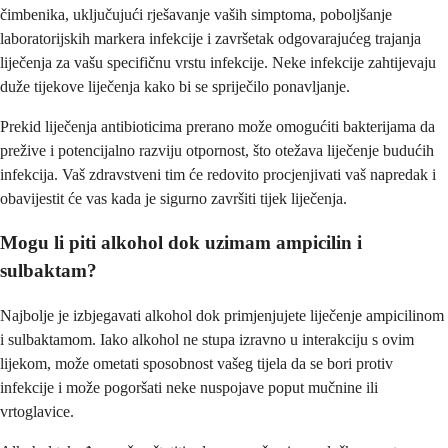
čimbenika, uključujući rješavanje vaših simptoma, poboljšanje
laboratorijskih markera infekcije i završetak odgovarajućeg trajanja
liječenja za vašu specifičnu vrstu infekcije. Neke infekcije zahtijevaju
duže tijekove liječenja kako bi se spriječilo ponavljanje.
Prekid liječenja antibioticima prerano može omogućiti bakterijama da
prežive i potencijalno razviju otpornost, što otežava liječenje budućih
infekcija. Vaš zdravstveni tim će redovito procjenjivati vaš napredak i
obavijestit će vas kada je sigurno završiti tijek liječenja.
Mogu li piti alkohol dok uzimam ampicilin i
sulbaktam?
Najbolje je izbjegavati alkohol dok primjenjujete liječenje ampicilinom
i sulbaktamom. Iako alkohol ne stupa izravno u interakciju s ovim
lijekom, može ometati sposobnost vašeg tijela da se bori protiv
infekcije i može pogoršati neke nuspojave poput mučnine ili
vrtoglavice.