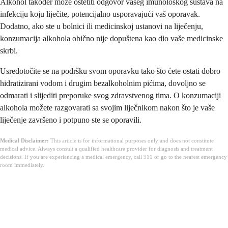
Alkohol također može oštetiti odgovor vašeg imunološkog sustava na
infekciju koju liječite, potencijalno usporavajući vaš oporavak.
Dodatno, ako ste u bolnici ili medicinskoj ustanovi na liječenju,
konzumacija alkohola obično nije dopuštena kao dio vaše medicinske
skrbi.
Usredotočite se na podršku svom oporavku tako što ćete ostati dobro
hidratizirani vodom i drugim bezalkoholnim pićima, dovoljno se
odmarati i slijediti preporuke svog zdravstvenog tima. O konzumaciji
alkohola možete razgovarati sa svojim liječnikom nakon što je vaše
liječenje završeno i potpuno ste se oporavili.
Medical Disclaimer:
This article is for informational purposes only and does not constitute
medical advice. Always consult a qualified healthcare provider for diagnosis and treatment
decisions. If you are experiencing a medical emergency, call 911 or go to the nearest emergency
room immediately.