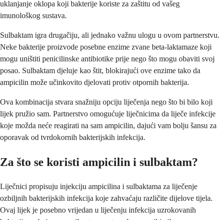
uklanjanje oklopa koji bakterije koriste za zaštitu od vašeg
imunološkog sustava.
Sulbaktam igra drugačiju, ali jednako važnu ulogu u ovom partnerstvu.
Neke bakterije proizvode posebne enzime zvane beta-laktamaze koji
mogu uništiti penicilinske antibiotike prije nego što mogu obaviti svoj
posao. Sulbaktam djeluje kao štit, blokirajući ove enzime tako da
ampicilin može učinkovito djelovati protiv otpornih bakterija.
Ova kombinacija stvara snažniju opciju liječenja nego što bi bilo koji
lijek pružio sam. Partnerstvo omogućuje liječnicima da liječe infekcije
koje možda neće reagirati na sam ampicilin, dajući vam bolju šansu za
oporavak od tvrdokornih bakterijskih infekcija.
Za što se koristi ampicilin i sulbaktam?
Liječnici propisuju injekciju ampicilina i sulbaktama za liječenje
ozbiljnih bakterijskih infekcija koje zahvaćaju različite dijelove tijela.
Ovaj lijek je posebno vrijedan u liječenju infekcija uzrokovanih