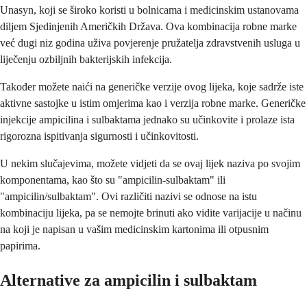
Unasyn, koji se široko koristi u bolnicama i medicinskim ustanovama
diljem Sjedinjenih Američkih Država. Ova kombinacija robne marke
već dugi niz godina uživa povjerenje pružatelja zdravstvenih usluga u
liječenju ozbiljnih bakterijskih infekcija.
Također možete naići na generičke verzije ovog lijeka, koje sadrže iste
aktivne sastojke u istim omjerima kao i verzija robne marke. Generičke
injekcije ampicilina i sulbaktama jednako su učinkovite i prolaze ista
rigorozna ispitivanja sigurnosti i učinkovitosti.
U nekim slučajevima, možete vidjeti da se ovaj lijek naziva po svojim
komponentama, kao što su "ampicilin-sulbaktam" ili
"ampicilin/sulbaktam". Ovi različiti nazivi se odnose na istu
kombinaciju lijeka, pa se nemojte brinuti ako vidite varijacije u načinu
na koji je napisan u vašim medicinskim kartonima ili otpusnim
papirima.
Alternative za ampicilin i sulbaktam