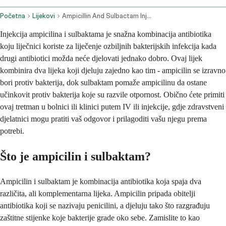
Početna
Lijekovi
Ampicillin And Sulbactam Injection Route
Injekcija ampicilina i sulbaktama je snažna kombinacija antibiotika
koju liječnici koriste za liječenje ozbiljnih bakterijskih infekcija kada
drugi antibiotici možda neće djelovati jednako dobro. Ovaj lijek
kombinira dva lijeka koji djeluju zajedno kao tim - ampicilin se izravno
bori protiv bakterija, dok sulbaktam pomaže ampicilinu da ostane
učinkovit protiv bakterija koje su razvile otpornost. Obično ćete primiti
ovaj tretman u bolnici ili klinici putem IV ili injekcije, gdje zdravstveni
djelatnici mogu pratiti vaš odgovor i prilagoditi vašu njegu prema
potrebi.
Što je ampicilin i sulbaktam?
Ampicilin i sulbaktam je kombinacija antibiotika koja spaja dva
različita, ali komplementarna lijeka. Ampicilin pripada obitelji
antibiotika koji se nazivaju penicilini, a djeluju tako što razgrađuju
zaštitne stijenke koje bakterije grade oko sebe. Zamislite to kao