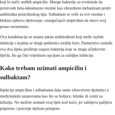
koji bi inače uništili ampicilin. Mnoge bakterije su evoluirale da
proizvode beta-laktamazne enzime kao obrambeni mehanizam protiv
antibiotika penicilinskog tipa. Sulbaktam se veže za ove enzime i
blokira njihovo djelovanje, omogućujući ampicilinu da obavi svoj
posao neometano.
Ova kombinacija se smatra jakim antibiotikom koji može suzbiti
infekcije s kojima se drugi antibiotici možda bore. Partnerstvo između
ova dva lijeka proširuje raspon bakterija koje se mogu učinkovito
liječiti, što ga čini vrijednom opcijom za ozbiljne infekcije.
Kako trebam uzimati ampicilin i
sulbaktam?
Injekciju ampicilina i sulbaktama daju samo zdravstveni djelatnici u
medicinskim ustanovama kao što su bolnice, klinike ili centri za
infuziju. Ne možete uzimati ovaj lijek kod kuće, jer zahtijeva pažljivu
pripremu i praćenje tijekom primjene.