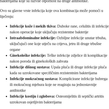
bakterijama koje su razvile otpornost na druge antibiotike.
Ovo su glavne vrste infekcija koje ova kombinacija može pomoći u
liječenju:
Infekcije kože i mekih tkiva:
Duboke rane, celulitis ili infekcije
nakon operacije koje uključuju rezistentne bakterije
Intraabdominalne infekcije:
Ozbiljne infekcije unutar trbuha,
uključujući one koje utječu na crijeva, jetru ili druge trbušne
organe
Ginekološke infekcije:
Teške infekcije zdjelice ili komplikacije
nakon poroda ili ginekoloških zahvata
Infekcije dišnog sustava:
Upala pluća ili druge infekcije pluća
kada su uzrokovane specifičnim rezistentnim bakterijama
Infekcije mokraćnog sustava:
Komplicirane infekcije bubrega
ili mokraćnog mjehura koje ne reagiraju na jednostavnije
antibiotike
Infekcije kostiju i zglobova:
Osteomijelitis ili septički artritis
uzrokovan osjetljivim bakterijama