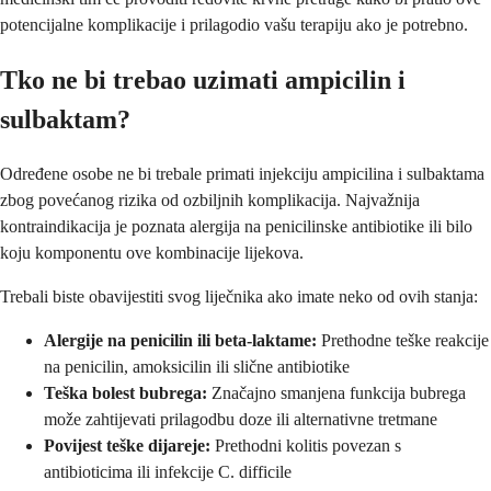
potencijalne komplikacije i prilagodio vašu terapiju ako je potrebno.
Tko ne bi trebao uzimati ampicilin i
sulbaktam?
Određene osobe ne bi trebale primati injekciju ampicilina i sulbaktama
zbog povećanog rizika od ozbiljnih komplikacija. Najvažnija
kontraindikacija je poznata alergija na penicilinske antibiotike ili bilo
koju komponentu ove kombinacije lijekova.
Trebali biste obavijestiti svog liječnika ako imate neko od ovih stanja:
Alergije na penicilin ili beta-laktame:
Prethodne teške reakcije
na penicilin, amoksicilin ili slične antibiotike
Teška bolest bubrega:
Značajno smanjena funkcija bubrega
može zahtijevati prilagodbu doze ili alternativne tretmane
Povijest teške dijareje:
Prethodni kolitis povezan s
antibioticima ili infekcije C. difficile