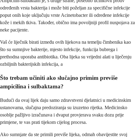
Ampicilin-sulbaktam je, s druge strane, posebno učinkovit protiv
određenih vrsta bakterija i može biti poželjan za specifične infekcije
poput onih koje uključuju vrste Acinetobacter ili određene infekcije
kože i mekih tkiva. Također, obično ima povoljniji profil nuspojava za
neke pacijente.
Vaš će liječnik birati između ovih lijekova na temelju čimbenika kao
što su sumnjive bakterije, mjesto infekcije, funkcija bubrega i
prethodna uporaba antibiotika. Oba lijeka su vrijedni alati u liječenju
ozbiljnih bakterijskih infekcija, a
Što trebam učiniti ako slučajno primim previše
ampicilina i sulbaktama?
Budući da ovaj lijek daju samo zdravstveni djelatnici u medicinskim
ustanovama, slučajna predoziranja su izuzetno rijetka. Medicinsko
osoblje pažljivo izračunava i dvaput provjerava svaku dozu prije
primjene, te vas prati tijekom cijelog procesa.
Ako sumnjate da ste primili previše lijeka, odmah obavijestite svoj