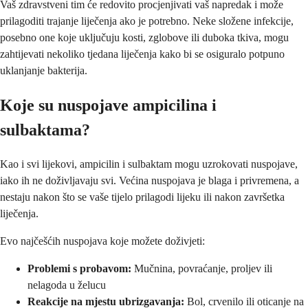
Vaš zdravstveni tim će redovito procjenjivati vaš napredak i može
prilagoditi trajanje liječenja ako je potrebno. Neke složene infekcije,
posebno one koje uključuju kosti, zglobove ili duboka tkiva, mogu
zahtijevati nekoliko tjedana liječenja kako bi se osiguralo potpuno
uklanjanje bakterija.
Koje su nuspojave ampicilina i
sulbaktama?
Kao i svi lijekovi, ampicilin i sulbaktam mogu uzrokovati nuspojave,
iako ih ne doživljavaju svi. Većina nuspojava je blaga i privremena, a
nestaju nakon što se vaše tijelo prilagodi lijeku ili nakon završetka
liječenja.
Evo najčešćih nuspojava koje možete doživjeti:
Problemi s probavom:
Mučnina, povraćanje, proljev ili
nelagoda u želucu
Reakcije na mjestu ubrizgavanja:
Bol, crvenilo ili oticanje na