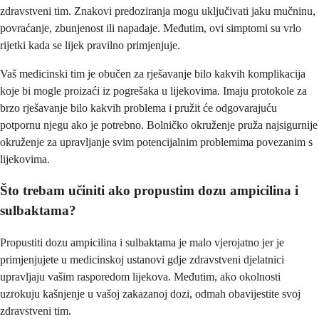
zdravstveni tim. Znakovi predoziranja mogu uključivati jaku mučninu,
povraćanje, zbunjenost ili napadaje. Međutim, ovi simptomi su vrlo
rijetki kada se lijek pravilno primjenjuje.
Vaš medicinski tim je obučen za rješavanje bilo kakvih komplikacija
koje bi mogle proizaći iz pogrešaka u lijekovima. Imaju protokole za
brzo rješavanje bilo kakvih problema i pružit će odgovarajuću
potpornu njegu ako je potrebno. Bolničko okruženje pruža najsigurnije
okruženje za upravljanje svim potencijalnim problemima povezanim s
lijekovima.
Što trebam učiniti ako propustim dozu ampicilina i
sulbaktama?
Propustiti dozu ampicilina i sulbaktama je malo vjerojatno jer je
primjenjujete u medicinskoj ustanovi gdje zdravstveni djelatnici
upravljaju vašim rasporedom lijekova. Međutim, ako okolnosti
uzrokuju kašnjenje u vašoj zakazanoj dozi, odmah obavijestite svoj
zdravstveni tim.