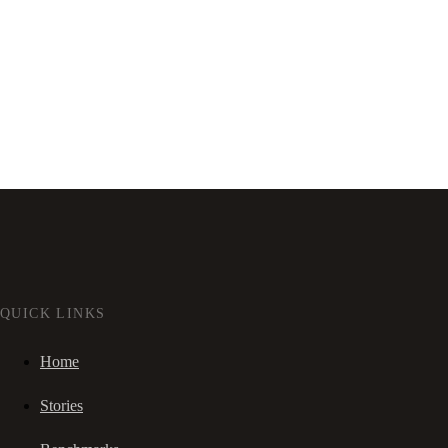
QUICK LINKS
Home
Stories