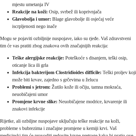
mjestu umetanja IV
Reakcije na koži:
Osip, svrbež ili koprivnjača
Glavobolja i umor:
Blage glavobolje ili osjećaj veće
iscrpljenosti nego inače
Mogu se pojaviti ozbiljnije nuspojave, iako su rjeđe. Vaš zdravstveni
tim će vas pratiti zbog znakova ovih značajnijih reakcija:
Teške alergijske reakcije:
Poteškoće s disanjem, teški osip,
oticanje lica ili grla
Infekcija bakterijom Clostridioides difficile:
Teški proljev koji
može biti krvav, zajedno s grčevima u želucu
Problemi s jetrom:
Žutilo kože ili očiju, tamna mokraća,
neuobičajeni umor
Promjene krvne slike:
Neuobičajene modrice, krvarenje ili
znakovi infekcije
Rijetke, ali ozbiljne nuspojave uključuju teške reakcije na koži,
probleme s bubrezima i značajne promjene u kemiji krvi. Vaš
medicinski tim će provoditi redovite krvne pretrage kako bi pratio ove