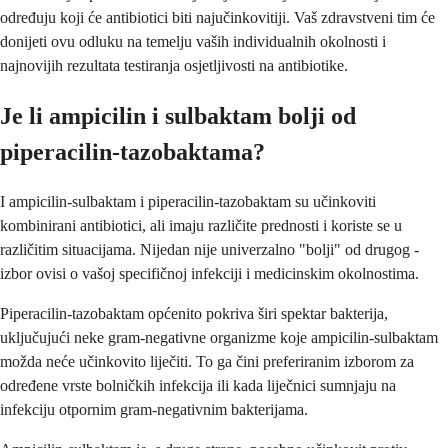
određuju koji će antibiotici biti najučinkovitiji. Vaš zdravstveni tim će
donijeti ovu odluku na temelju vaših individualnih okolnosti i
najnovijih rezultata testiranja osjetljivosti na antibiotike.
Je li ampicilin i sulbaktam bolji od
piperacilin-tazobaktama?
I ampicilin-sulbaktam i piperacilin-tazobaktam su učinkoviti
kombinirani antibiotici, ali imaju različite prednosti i koriste se u
različitim situacijama. Nijedan nije univerzalno "bolji" od drugog -
izbor ovisi o vašoj specifičnoj infekciji i medicinskim okolnostima.
Piperacilin-tazobaktam općenito pokriva širi spektar bakterija,
uključujući neke gram-negativne organizme koje ampicilin-sulbaktam
možda neće učinkovito liječiti. To ga čini preferiranim izborom za
određene vrste bolničkih infekcija ili kada liječnici sumnjaju na
infekciju otpornim gram-negativnim bakterijama.