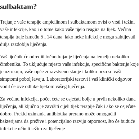
sulbaktam?
Trajanje vaše terapije ampicilinom i sulbaktamom ovisi o vrsti i težini
vaše infekcije, kao i o tome kako vaše tijelo reagira na lijek. Većina
terapija traje između 5 i 14 dana, iako neke infekcije mogu zahtijevati
dulja razdoblja liječenja.
Vaš liječnik će odrediti točno trajanje liječenja na temelju nekoliko
čimbenika. To uključuje mjesto vaše infekcije, specifične bakterije koje
je uzrokuju, vaše opće zdravstveno stanje i koliko brzo se vaši
simptomi poboljšavaju. Laboratorijski testovi i vaš klinički odgovor
vodit će ove odluke tijekom vašeg liječenja.
Za većinu infekcija, počet ćete se osjećati bolje u prvih nekoliko dana
liječenja, ali ključno je završiti cijeli tijek terapije čak i ako se osjećate
dobro. Prekid uzimanja antibiotika prerano može omogućiti
bakterijama da prežive i potencijalno razviju otpornost, što će buduće
infekcije učiniti težim za liječenje.