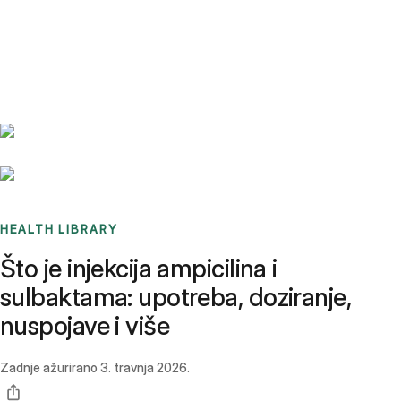
Benchmarks
Stories
FAQ
Sign up / Log in
HEALTH LIBRARY
Što je injekcija ampicilina i
sulbaktama: upotreba, doziranje,
nuspojave i više
Zadnje ažurirano
3. travnja 2026.