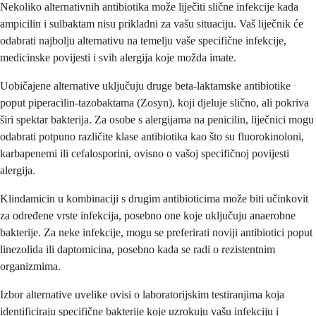
Nekoliko alternativnih antibiotika može liječiti slične infekcije kada
ampicilin i sulbaktam nisu prikladni za vašu situaciju. Vaš liječnik će
odabrati najbolju alternativu na temelju vaše specifične infekcije,
medicinske povijesti i svih alergija koje možda imate.
Uobičajene alternative uključuju druge beta-laktamske antibiotike
poput piperacilin-tazobaktama (Zosyn), koji djeluje slično, ali pokriva
širi spektar bakterija. Za osobe s alergijama na penicilin, liječnici mogu
odabrati potpuno različite klase antibiotika kao što su fluorokinoloni,
karbapenemi ili cefalosporini, ovisno o vašoj specifičnoj povijesti
alergija.
Klindamicin u kombinaciji s drugim antibioticima može biti učinkovit
za određene vrste infekcija, posebno one koje uključuju anaerobne
bakterije. Za neke infekcije, mogu se preferirati noviji antibiotici poput
linezolida ili daptomicina, posebno kada se radi o rezistentnim
organizmima.
Izbor alternative uvelike ovisi o laboratorijskim testiranjima koja
identificiraju specifične bakterije koje uzrokuju vašu infekciju i