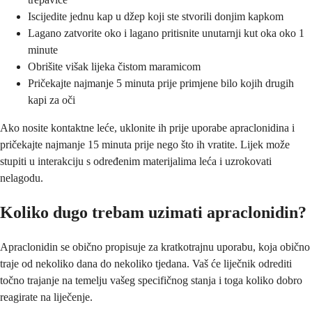
Iscijedite jednu kap u džep koji ste stvorili donjim kapkom
Lagano zatvorite oko i lagano pritisnite unutarnji kut oka oko 1
minute
Obrišite višak lijeka čistom maramicom
Pričekajte najmanje 5 minuta prije primjene bilo kojih drugih
kapi za oči
Ako nosite kontaktne leće, uklonite ih prije uporabe apraclonidina i
pričekajte najmanje 15 minuta prije nego što ih vratite. Lijek može
stupiti u interakciju s određenim materijalima leća i uzrokovati
nelagodu.
Koliko dugo trebam uzimati apraclonidin?
Apraclonidin se obično propisuje za kratkotrajnu uporabu, koja obično
traje od nekoliko dana do nekoliko tjedana. Vaš će liječnik odrediti
točno trajanje na temelju vašeg specifičnog stanja i toga koliko dobro
reagirate na liječenje.