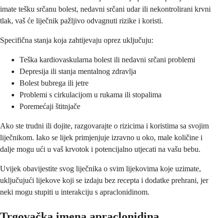
imate tešku srčanu bolest, nedavni srčani udar ili nekontrolirani krvni
tlak, vaš će liječnik pažljivo odvagnuti rizike i koristi.
Specifična stanja koja zahtijevaju oprez uključuju:
Teška kardiovaskularna bolest ili nedavni srčani problemi
Depresija ili stanja mentalnog zdravlja
Bolest bubrega ili jetre
Problemi s cirkulacijom u rukama ili stopalima
Poremećaji štitnjače
Ako ste trudni ili dojite, razgovarajte o rizicima i koristima sa svojim
liječnikom. Iako se lijek primjenjuje izravno u oko, male količine i
dalje mogu ući u vaš krvotok i potencijalno utjecati na vašu bebu.
Uvijek obavijestite svog liječnika o svim lijekovima koje uzimate,
uključujući lijekove koji se izdaju bez recepta i dodatke prehrani, jer
neki mogu stupiti u interakciju s apraclonidinom.
Trgovačka imena apraclonidina