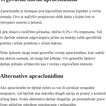
Apraclonidin je dostupan pod trgovačkim imenom Iopidine u većini
zemalja. Ovo je najčešće propisivani oblik lijeka s kojim ćete se
vjerojatno susresti u ljekarni.
Lijek dolazi u različitim jačinama, obično 0,5% i 1% otopinama. Vaš
će liječnik odabrati odgovarajuću jačinu na temelju vaših specifičnih
potreba i težine problema s očnim tlakom.
Neke ljekarne mogu imati generičke verzije apraclonidina, koje sadrže
isti aktivni sastojak, ali mogu biti jeftinije. Ovi generički lijekovi
djeluju jednako učinkovito kao i verzija s trgovačkim imenom.
Alternative apraclonidinu
Ako apraclonidin ne djeluje dobro za vas ili uzrokuje neugodne
nuspojave, vaš liječnik ima nekoliko drugih opcija za pomoć u kontroli
očnog tlaka. Svaka alternativa djeluje drugačije, pa pronalaženje prave
često uključuje određeno isprobavanje i prilagodbu.