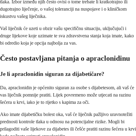
tlaka. Izbor između njih često ovisi o tome trebate li kratkotrajno ili
dugotrajno liječenje, o vašoj toleranciji na nuspojave i o kliničkom
iskustvu vašeg liječnika.
Vaš liječnik će uzeti u obzir vašu specifičnu situaciju, uključujući i
druge lijekove koje uzimate te sva zdravstvena stanja koja imate, kako
bi odredio koja je opcija najbolja za vas.
Često postavljana pitanja o apraclonidinu
Je li apraclonidin siguran za dijabetičare?
Da, apraclonidin je općenito siguran za osobe s dijabetesom, ali vaš će
vas liječnik pomnije pratiti. Lijek povremeno može utjecati na razinu
šećera u krvi, iako je to rijetko s kapima za oči.
Ako imate dijabetičku bolest oka, vaš će liječnik pažljivo uravnotežiti
prednosti kontrole tlaka u odnosu na potencijalne rizike. Mogli bi
prilagoditi vaše lijekove za dijabetes ili češće pratiti razinu šećera u krvi