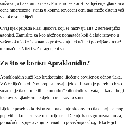
snižavanju tlaka unutar oka. Primarno se koristi za liječenje glaukoma i
očne hipertenzije, stanja u kojima povećani očni tlak može oštetiti vaš
vid ako se ne liječi.
Ovaj lijek pripada klasi lijekova koji se nazivaju alfa-2 adrenergički
agonisti. Zamislite ga kao nježnog pomagača koji djeluje izravno u
vašem oku kako bi smanjio proizvodnju tekućine i poboljšao drenažu,
u konačnici štiteći vaš dragocjeni vid.
Za što se koristi Apraklonidin?
Apraklonidin služi kao kratkotrajno liječenje povišenog očnog tlaka.
Vaš će liječnik obično propisati ovaj lijek kada vam je potrebno brzo
smanjenje tlaka prije ili nakon određenih očnih zahvata, ili kada drugi
lijekovi za glaukom ne djeluju učinkovito sami.
Lijek je posebno koristan za upravljanje skokovima tlaka koji se mogu
pojaviti nakon laserske operacije oka. Djeluje kao sigurnosna mreža,
pomažući u sprječavanju iznenadnih povećanja očnog tlaka koji bi