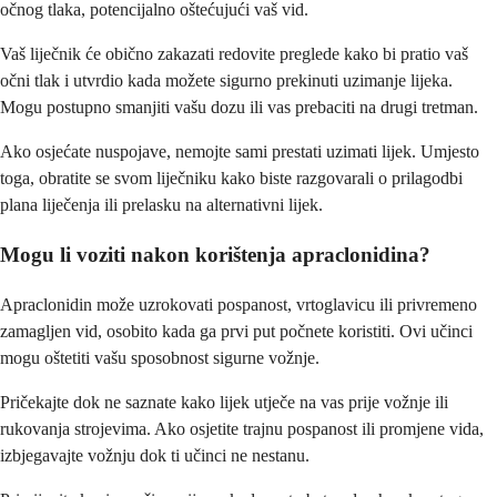
očnog tlaka, potencijalno oštećujući vaš vid.
Vaš liječnik će obično zakazati redovite preglede kako bi pratio vaš
očni tlak i utvrdio kada možete sigurno prekinuti uzimanje lijeka.
Mogu postupno smanjiti vašu dozu ili vas prebaciti na drugi tretman.
Ako osjećate nuspojave, nemojte sami prestati uzimati lijek. Umjesto
toga, obratite se svom liječniku kako biste razgovarali o prilagodbi
plana liječenja ili prelasku na alternativni lijek.
Mogu li voziti nakon korištenja apraclonidina?
Apraclonidin može uzrokovati pospanost, vrtoglavicu ili privremeno
zamagljen vid, osobito kada ga prvi put počnete koristiti. Ovi učinci
mogu oštetiti vašu sposobnost sigurne vožnje.
Pričekajte dok ne saznate kako lijek utječe na vas prije vožnje ili
rukovanja strojevima. Ako osjetite trajnu pospanost ili promjene vida,
izbjegavajte vožnju dok ti učinci ne nestanu.