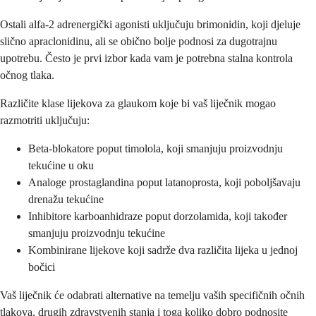
Ostali alfa-2 adrenergički agonisti uključuju brimonidin, koji djeluje
slično apraclonidinu, ali se obično bolje podnosi za dugotrajnu
upotrebu. Često je prvi izbor kada vam je potrebna stalna kontrola
očnog tlaka.
Različite klase lijekova za glaukom koje bi vaš liječnik mogao
razmotriti uključuju:
Beta-blokatore poput timolola, koji smanjuju proizvodnju
tekućine u oku
Analoge prostaglandina poput latanoprosta, koji poboljšavaju
drenažu tekućine
Inhibitore karboanhidraze poput dorzolamida, koji također
smanjuju proizvodnju tekućine
Kombinirane lijekove koji sadrže dva različita lijeka u jednoj
bočici
Vaš liječnik će odabrati alternative na temelju vaših specifičnih očnih
tlakova, drugih zdravstvenih stanja i toga koliko dobro podnosite