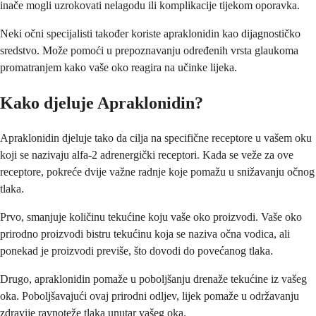
inače mogli uzrokovati nelagodu ili komplikacije tijekom oporavka.
Neki očni specijalisti također koriste apraklonidin kao dijagnostičko
sredstvo. Može pomoći u prepoznavanju određenih vrsta glaukoma
promatranjem kako vaše oko reagira na učinke lijeka.
Kako djeluje Apraklonidin?
Apraklonidin djeluje tako da cilja na specifične receptore u vašem oku
koji se nazivaju alfa-2 adrenergički receptori. Kada se veže za ove
receptore, pokreće dvije važne radnje koje pomažu u snižavanju očnog
tlaka.
Prvo, smanjuje količinu tekućine koju vaše oko proizvodi. Vaše oko
prirodno proizvodi bistru tekućinu koja se naziva očna vodica, ali
ponekad je proizvodi previše, što dovodi do povećanog tlaka.
Drugo, apraklonidin pomaže u poboljšanju drenaže tekućine iz vašeg
oka. Poboljšavajući ovaj prirodni odljev, lijek pomaže u održavanju
zdravije ravnoteže tlaka unutar vašeg oka.