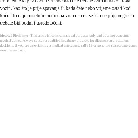
Primijenite kapi za oči u vrijeme kada ne trebate odmah nakon toga
voziti, kao što je prije spavanja ili kada ćete neko vrijeme ostati kod
kuće. To daje početnim učincima vremena da se istroše prije nego što
trebate biti budni i usredotočeni.
Medical Disclaimer:
This article is for informational purposes only and does not constitute
medical advice. Always consult a qualified healthcare provider for diagnosis and treatment
decisions. If you are experiencing a medical emergency, call 911 or go to the nearest emergency
room immediately.