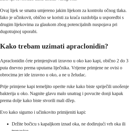
Ovaj lijek se smatra umjereno jakim lijekom za kontrolu očnog tlaka.
Iako je učinkovit, obično se koristi za kraća razdoblja u usporedbi s
drugim lijekovima za glaukom zbog potencijalnih nuspojava pri
dugotrajnoj uporabi.
Kako trebam uzimati apraclonidin?
Apraclonidin ćete primjenjivati izravno u oko kao kapi, obično 2 do 3
puta dnevno prema uputama liječnika. Vrijeme primjene ne ovisi o
obrocima jer ide izravno u oko, a ne u želudac.
Prije primjene kapi temeljito operite ruke kako biste spriječili unošenje
bakterija u oko. Nagnite glavu malo unatrag i povucite donji kapak
prema dolje kako biste stvorili mali džep.
Evo kako sigurno i učinkovito primijeniti kapi:
Držite bočicu s kapaljkom iznad oka, ne dodirujući vrh oka ili
trepavice