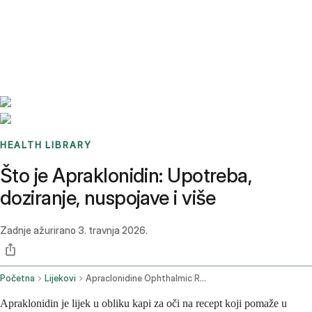
Benchmarks
Stories
FAQ
Sign up / Log in
HEALTH LIBRARY
Što je Apraklonidin: Upotreba,
doziranje, nuspojave i više
Zadnje ažurirano
3. travnja 2026.
Početna
Lijekovi
Apraclonidine Ophthalmic Route
Apraklonidin je lijek u obliku kapi za oči na recept koji pomaže u