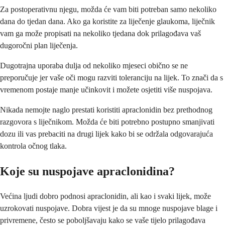
Za postoperativnu njegu, možda će vam biti potreban samo nekoliko
dana do tjedan dana. Ako ga koristite za liječenje glaukoma, liječnik
vam ga može propisati na nekoliko tjedana dok prilagođava vaš
dugoročni plan liječenja.
Dugotrajna uporaba dulja od nekoliko mjeseci obično se ne
preporučuje jer vaše oči mogu razviti toleranciju na lijek. To znači da s
vremenom postaje manje učinkovit i možete osjetiti više nuspojava.
Nikada nemojte naglo prestati koristiti apraclonidin bez prethodnog
razgovora s liječnikom. Možda će biti potrebno postupno smanjivati
dozu ili vas prebaciti na drugi lijek kako bi se održala odgovarajuća
kontrola očnog tlaka.
Koje su nuspojave apraclonidina?
Većina ljudi dobro podnosi apraclonidin, ali kao i svaki lijek, može
uzrokovati nuspojave. Dobra vijest je da su mnoge nuspojave blage i
privremene, često se poboljšavaju kako se vaše tijelo prilagođava