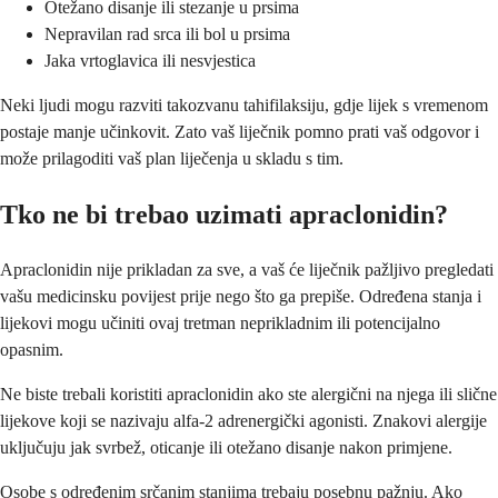
Otežano disanje ili stezanje u prsima
Nepravilan rad srca ili bol u prsima
Jaka vrtoglavica ili nesvjestica
Neki ljudi mogu razviti takozvanu tahifilaksiju, gdje lijek s vremenom
postaje manje učinkovit. Zato vaš liječnik pomno prati vaš odgovor i
može prilagoditi vaš plan liječenja u skladu s tim.
Tko ne bi trebao uzimati apraclonidin?
Apraclonidin nije prikladan za sve, a vaš će liječnik pažljivo pregledati
vašu medicinsku povijest prije nego što ga prepiše. Određena stanja i
lijekovi mogu učiniti ovaj tretman neprikladnim ili potencijalno
opasnim.
Ne biste trebali koristiti apraclonidin ako ste alergični na njega ili slične
lijekove koji se nazivaju alfa-2 adrenergički agonisti. Znakovi alergije
uključuju jak svrbež, oticanje ili otežano disanje nakon primjene.
Osobe s određenim srčanim stanjima trebaju posebnu pažnju. Ako