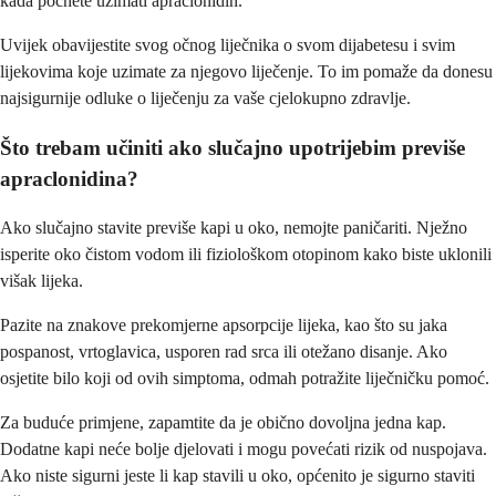
kada počnete uzimati apraclonidin.
Uvijek obavijestite svog očnog liječnika o svom dijabetesu i svim
lijekovima koje uzimate za njegovo liječenje. To im pomaže da donesu
najsigurnije odluke o liječenju za vaše cjelokupno zdravlje.
Što trebam učiniti ako slučajno upotrijebim previše
apraclonidina?
Ako slučajno stavite previše kapi u oko, nemojte paničariti. Nježno
isperite oko čistom vodom ili fiziološkom otopinom kako biste uklonili
višak lijeka.
Pazite na znakove prekomjerne apsorpcije lijeka, kao što su jaka
pospanost, vrtoglavica, usporen rad srca ili otežano disanje. Ako
osjetite bilo koji od ovih simptoma, odmah potražite liječničku pomoć.
Za buduće primjene, zapamtite da je obično dovoljna jedna kap.
Dodatne kapi neće bolje djelovati i mogu povećati rizik od nuspojava.
Ako niste sigurni jeste li kap stavili u oko, općenito je sigurno staviti