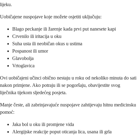
lijeku.
Uobičajene nuspojave koje možete osjetiti uključuju:
Blago peckanje ili žarenje kada prvi put nanesete kapi
Crvenilo ili iritacija u oku
Suha usta ili neobičan okus u ustima
Pospanost ili umor
Glavobolja
Vrtoglavica
Ovi uobičajeni učinci obično nestaju u roku od nekoliko minuta do sati
nakon primjene. Ako potraju ili se pogoršaju, obavijestite svog
liječnika tijekom sljedećeg posjeta.
Manje česte, ali zabrinjavajuće nuspojave zahtijevaju hitnu medicinsku
pomoć:
Jaka bol u oku ili promjene vida
Alergijske reakcije poput oticanja lica, usana ili grla