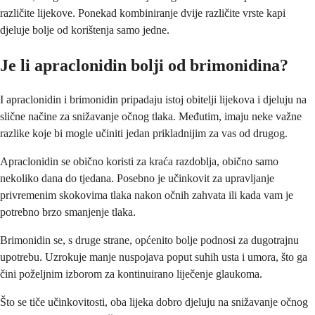
različite lijekove. Ponekad kombiniranje dvije različite vrste kapi
djeluje bolje od korištenja samo jedne.
Je li apraclonidin bolji od brimonidina?
I apraclonidin i brimonidin pripadaju istoj obitelji lijekova i djeluju na
slične načine za snižavanje očnog tlaka. Međutim, imaju neke važne
razlike koje bi mogle učiniti jedan prikladnijim za vas od drugog.
Apraclonidin se obično koristi za kraća razdoblja, obično samo
nekoliko dana do tjedana. Posebno je učinkovit za upravljanje
privremenim skokovima tlaka nakon očnih zahvata ili kada vam je
potrebno brzo smanjenje tlaka.
Brimonidin se, s druge strane, općenito bolje podnosi za dugotrajnu
upotrebu. Uzrokuje manje nuspojava poput suhih usta i umora, što ga
čini poželjnim izborom za kontinuirano liječenje glaukoma.
Što se tiče učinkovitosti, oba lijeka dobro djeluju na snižavanje očnog