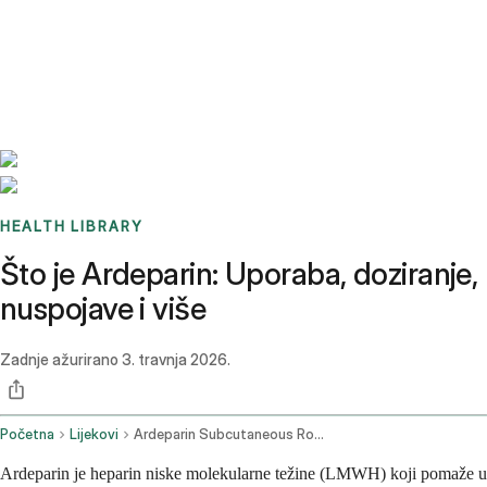
Benchmarks
Stories
FAQ
Sign up / Log in
HEALTH LIBRARY
Što je Ardeparin: Uporaba, doziranje,
nuspojave i više
Zadnje ažurirano
3. travnja 2026.
Početna
Lijekovi
Ardeparin Subcutaneous Route
Ardeparin je heparin niske molekularne težine (LMWH) koji pomaže u