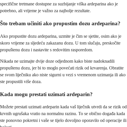
specifične tretmane dostupne za suzbijanje viška ardeparina ako je
potrebno, ali vrijeme je važno za najbolje rezultate.
Što trebam učiniti ako propustim dozu ardeparina?
Ako propustite dozu ardeparina, uzmite je čim se sjetite, osim ako je
skoro vrijeme za sljedeću zakazanu dozu. U tom slučaju, preskočite
propuštenu dozu i nastavite s redovitim rasporedom.
Nikada ne uzimajte dvije doze odjednom kako biste nadoknadili
propuštenu dozu, jer bi to moglo povećati rizik od krvarenja. Obratite
se svom liječniku ako niste sigurni u vezi s vremenom uzimanja ili ako
ste propustili više doza.
Kada mogu prestati uzimati ardeparin?
Možete prestati uzimati ardeparin kada vaš liječnik utvrdi da se rizik od
krvnih ugrušaka vratio na normalnu razinu. To se obično događa kada
ste ponovno pokretni i vaše se tijelo dovoljno oporavilo od operacije ili