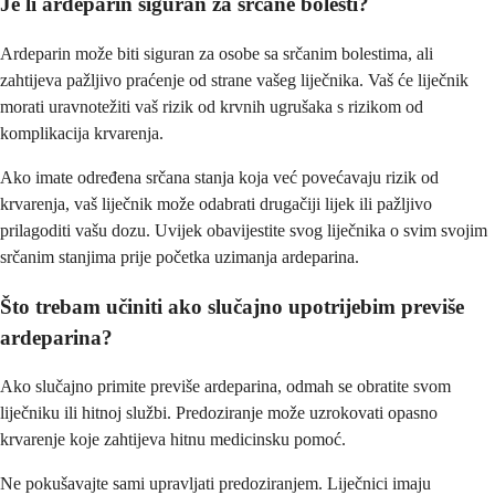
Je li ardeparin siguran za srčane bolesti?
Ardeparin može biti siguran za osobe sa srčanim bolestima, ali
zahtijeva pažljivo praćenje od strane vašeg liječnika. Vaš će liječnik
morati uravnotežiti vaš rizik od krvnih ugrušaka s rizikom od
komplikacija krvarenja.
Ako imate određena srčana stanja koja već povećavaju rizik od
krvarenja, vaš liječnik može odabrati drugačiji lijek ili pažljivo
prilagoditi vašu dozu. Uvijek obavijestite svog liječnika o svim svojim
srčanim stanjima prije početka uzimanja ardeparina.
Što trebam učiniti ako slučajno upotrijebim previše
ardeparina?
Ako slučajno primite previše ardeparina, odmah se obratite svom
liječniku ili hitnoj službi. Predoziranje može uzrokovati opasno
krvarenje koje zahtijeva hitnu medicinsku pomoć.
Ne pokušavajte sami upravljati predoziranjem. Liječnici imaju