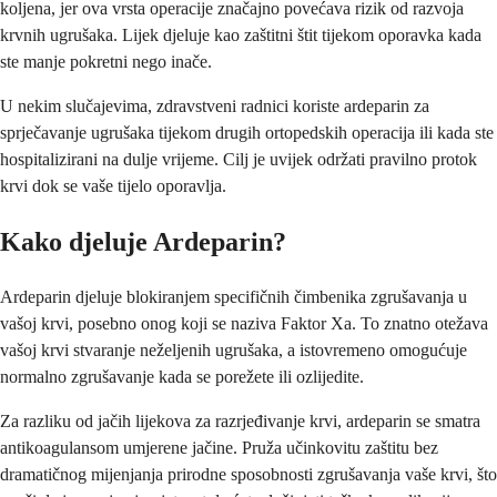
koljena, jer ova vrsta operacije značajno povećava rizik od razvoja
krvnih ugrušaka. Lijek djeluje kao zaštitni štit tijekom oporavka kada
ste manje pokretni nego inače.
U nekim slučajevima, zdravstveni radnici koriste ardeparin za
sprječavanje ugrušaka tijekom drugih ortopedskih operacija ili kada ste
hospitalizirani na dulje vrijeme. Cilj je uvijek održati pravilno protok
krvi dok se vaše tijelo oporavlja.
Kako djeluje Ardeparin?
Ardeparin djeluje blokiranjem specifičnih čimbenika zgrušavanja u
vašoj krvi, posebno onog koji se naziva Faktor Xa. To znatno otežava
vašoj krvi stvaranje neželjenih ugrušaka, a istovremeno omogućuje
normalno zgrušavanje kada se porežete ili ozlijedite.
Za razliku od jačih lijekova za razrjeđivanje krvi, ardeparin se smatra
antikoagulansom umjerene jačine. Pruža učinkovitu zaštitu bez
dramatičnog mijenjanja prirodne sposobnosti zgrušavanja vaše krvi, što