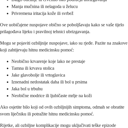
Manja mučnina ili nelagoda u želucu
Privremena iritacija kože ili svrbež
Ove uobičajene nuspojave obično se poboljšavaju kako se vaše tijelo
prilagođava lijeku i pravilnoj tehnici ubrizgavanja.
Mogu se pojaviti ozbiljnije nuspojave, iako su rjeđe. Pazite na znakove
koji zahtijevaju hitnu medicinsku pomoć:
Neobično krvarenje koje lako ne prestaje
Tamna ili krvava stolica
Jake glavobolje ili vrtoglavica
Iznenadni nedostatak daha ili bol u prsima
Jaka bol u trbuhu
Neobične modrice ili ljubičaste mrlje na koži
Ako osjetite bilo koji od ovih ozbiljnijih simptoma, odmah se obratite
svom liječniku ili potražite hitnu medicinsku pomoć.
Rijetke, ali ozbiljne komplikacije mogu uključivati teške epizode