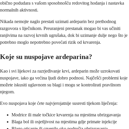
obično podudara s vašom sposobnošću redovitog hodanja i nastavka
normalnih aktivnosti.
Nikada nemojte naglo prestati uzimati ardeparin bez prethodnog
razgovora s liječnikom. Preuranjeni prestanak mogao bi vas učiniti
ranjivima na razvoj krvnih ugrušaka, dok bi uzimanje dulje nego što je
potrebno moglo nepotrebno povećati rizik od krvarenja.
Koje su nuspojave ardeparina?
Kao i svi lijekovi za razrjeđivanje krvi, ardeparin može uzrokovati
nuspojave, iako ga većina ljudi dobro podnosi. Najčešći problemi koje
možete iskusiti uglavnom su blagi i mogu se kontrolirati pravilnom
njegom.
Evo nuspojava koje ćete najvjerojatnije susresti tijekom liječenja:
Modrice ili male točkice krvarenja na mjestima ubrizgavanja
Blaga bol ili osjetljivost na mjestima gdje primate injekcije
Blago oticanje ili crvenilo oko područja ubrizgavanja