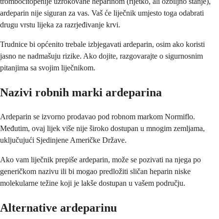
trombocitopenije uzrokovane heparinom (rijetko, ali ozbiljno stanje),
ardeparin nije siguran za vas. Vaš će liječnik umjesto toga odabrati
drugu vrstu lijeka za razrjeđivanje krvi.
Trudnice bi općenito trebale izbjegavati ardeparin, osim ako koristi
jasno ne nadmašuju rizike. Ako dojite, razgovarajte o sigurnosnim
pitanjima sa svojim liječnikom.
Nazivi robnih marki ardeparina
Ardeparin se izvorno prodavao pod robnom markom Normiflo.
Međutim, ovaj lijek više nije široko dostupan u mnogim zemljama,
uključujući Sjedinjene Američke Države.
Ako vam liječnik prepiše ardeparin, može se pozivati na njega po
generičkom nazivu ili bi mogao predložiti sličan heparin niske
molekularne težine koji je lakše dostupan u vašem području.
Alternative ardeparinu