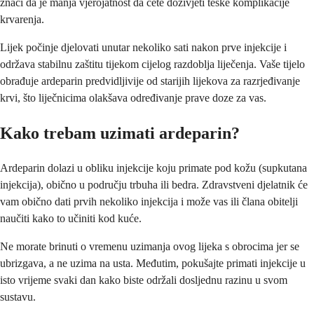
znači da je manja vjerojatnost da ćete doživjeti teške komplikacije
krvarenja.
Lijek počinje djelovati unutar nekoliko sati nakon prve injekcije i
održava stabilnu zaštitu tijekom cijelog razdoblja liječenja. Vaše tijelo
obrađuje ardeparin predvidljivije od starijih lijekova za razrjeđivanje
krvi, što liječnicima olakšava određivanje prave doze za vas.
Kako trebam uzimati ardeparin?
Ardeparin dolazi u obliku injekcije koju primate pod kožu (supkutana
injekcija), obično u području trbuha ili bedra. Zdravstveni djelatnik će
vam obično dati prvih nekoliko injekcija i može vas ili člana obitelji
naučiti kako to učiniti kod kuće.
Ne morate brinuti o vremenu uzimanja ovog lijeka s obrocima jer se
ubrizgava, a ne uzima na usta. Međutim, pokušajte primati injekcije u
isto vrijeme svaki dan kako biste održali dosljednu razinu u svom
sustavu.