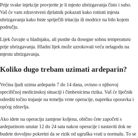
Prije svake injekcije provjerite je li mjesto ubrizgavanja čisto i suho.
Vaš će vam zdravstveni djelatnik pokazati kako rotirati mjesta
ubrizgavanja kako biste spriječili iritaciju ili modrice na bilo kojem
području.
Lijek čuvajte u hladnjaku, ali pustite da dosegne sobnu temperaturu
prije ubrizgavanja. Hladni lijek može uzrokovati veću nelagodu na
mjestu ubrizgavanja.
Koliko dugo trebam uzimati ardeparin?
Većina ljudi uzima ardeparin 7 do 14 dana, ovisno o njihovoj
specifičnoj medicinskoj situaciji i čimbenicima rizika. Vaš će liječnik
odrediti točno trajanje na temelju vrste operacije, napretka oporavka i
općeg zdravlja.
Ako idete na operaciju zamjene koljena, obično ćete započeti s
ardeparinom unutar 12 do 24 sata nakon operacije i nastaviti dok ne
budete dovoljno pokretni da se rizik od ugruška vrati u normalu. To se