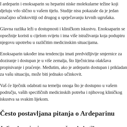
I ardeparin i enoksaparin su heparini niske molekularne težine koji
djeluju vrlo slično u vašem tijelu. Studije nisu pokazale da je jedan
značajno učinkovitiji od drugog u sprječavanju krvnih ugrušaka.
Glavna razlika leži u dostupnosti i kliničkom iskustvu. Enoksaparin se
opsežnije koristi u cijelom svijetu i ima više istraživanja koja podupiru
njegovu upotrebu u različitim medicinskim situacijama.
Enoksaparin također ima tendenciju imati predvidljivije smjernice za
doziranje i dostupan je u više zemalja, što liječnicima olakšava
propisivanje i praćenje. Međutim, ako je ardeparin dostupan i prikladan
za vašu situaciju, može biti jednako učinkovit.
Vaš će liječnik odabrati na temelju onoga što je dostupno u vašem
području, vaših specifičnih medicinskih potreba i njihovog kliničkog
iskustva sa svakim lijekom.
Često postavljana pitanja o Ardeparinu