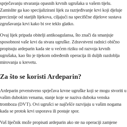
sprječavanju stvaranja opasnih krvnih ugrušaka u vašem tijelu.
Zamislite ga kao specijalizirani lijek za razrjeđivanje krvi koji djeluje
preciznije od starijih lijekova, ciljajući na specifične dijelove sustava
zgrušavanja krvi kako bi sve teklo glatko.
Ovaj lijek pripada obitelji antikoagulansa, što znači da smanjuje
sposobnost vaše krvi da stvara ugruške. Zdravstveni radnici obično
propisuju ardeparin kada ste u većem riziku od razvoja krvnih
ugrušaka, kao što je tijekom određenih operacija ili duljih razdoblja
mirovanja u krevetu.
Za što se koristi Ardeparin?
Ardeparin prvenstveno sprječava krvne ugruške koji se mogu stvoriti u
vašim dubokim venama, stanje koje se naziva duboka venska
tromboza (DVT). Ovi ugrušci se najčešće razvijaju u vašim nogama
kada se protok krvi usporava ili postaje spor.
Vaš liječnik može propisati ardeparin ako ste na operaciji zamjene