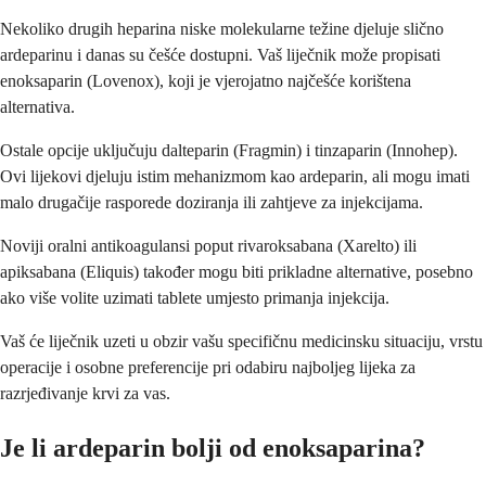
Nekoliko drugih heparina niske molekularne težine djeluje slično
ardeparinu i danas su češće dostupni. Vaš liječnik može propisati
enoksaparin (Lovenox), koji je vjerojatno najčešće korištena
alternativa.
Ostale opcije uključuju dalteparin (Fragmin) i tinzaparin (Innohep).
Ovi lijekovi djeluju istim mehanizmom kao ardeparin, ali mogu imati
malo drugačije rasporede doziranja ili zahtjeve za injekcijama.
Noviji oralni antikoagulansi poput rivaroksabana (Xarelto) ili
apiksabana (Eliquis) također mogu biti prikladne alternative, posebno
ako više volite uzimati tablete umjesto primanja injekcija.
Vaš će liječnik uzeti u obzir vašu specifičnu medicinsku situaciju, vrstu
operacije i osobne preferencije pri odabiru najboljeg lijeka za
razrjeđivanje krvi za vas.
Je li ardeparin bolji od enoksaparina?