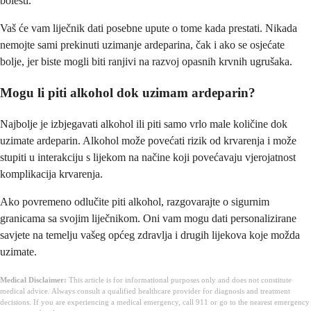
bolesti.
Vaš će vam liječnik dati posebne upute o tome kada prestati. Nikada
nemojte sami prekinuti uzimanje ardeparina, čak i ako se osjećate
bolje, jer biste mogli biti ranjivi na razvoj opasnih krvnih ugrušaka.
Mogu li piti alkohol dok uzimam ardeparin?
Najbolje je izbjegavati alkohol ili piti samo vrlo male količine dok
uzimate ardeparin. Alkohol može povećati rizik od krvarenja i može
stupiti u interakciju s lijekom na načine koji povećavaju vjerojatnost
komplikacija krvarenja.
Ako povremeno odlučite piti alkohol, razgovarajte o sigurnim
granicama sa svojim liječnikom. Oni vam mogu dati personalizirane
savjete na temelju vašeg općeg zdravlja i drugih lijekova koje možda
uzimate.
Medical Disclaimer:
This article is for informational purposes only and does not constitute
medical advice. Always consult a qualified healthcare provider for diagnosis and treatment
decisions. If you are experiencing a medical emergency, call 911 or go to the nearest emergency