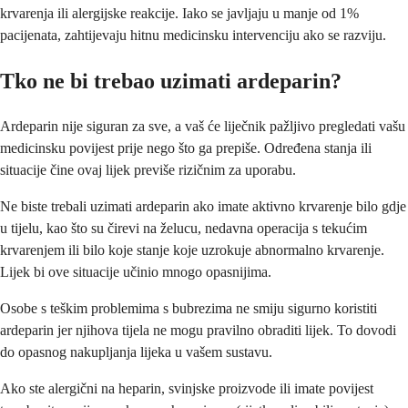
krvarenja ili alergijske reakcije. Iako se javljaju u manje od 1%
pacijenata, zahtijevaju hitnu medicinsku intervenciju ako se razviju.
Tko ne bi trebao uzimati ardeparin?
Ardeparin nije siguran za sve, a vaš će liječnik pažljivo pregledati vašu
medicinsku povijest prije nego što ga prepiše. Određena stanja ili
situacije čine ovaj lijek previše rizičnim za uporabu.
Ne biste trebali uzimati ardeparin ako imate aktivno krvarenje bilo gdje
u tijelu, kao što su čirevi na želucu, nedavna operacija s tekućim
krvarenjem ili bilo koje stanje koje uzrokuje abnormalno krvarenje.
Lijek bi ove situacije učinio mnogo opasnijima.
Osobe s teškim problemima s bubrezima ne smiju sigurno koristiti
ardeparin jer njihova tijela ne mogu pravilno obraditi lijek. To dovodi
do opasnog nakupljanja lijeka u vašem sustavu.
Ako ste alergični na heparin, svinjske proizvode ili imate povijest