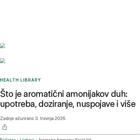
Benchmarks
Stories
FAQ
Sign up / Log in
HEALTH LIBRARY
Što je aromatični amonijakov duh:
upotreba, doziranje, nuspojave i više
Zadnje ažurirano
3. travnja 2026.
Početna
Lijekovi
Aromatic Ammonia Spirit Inhalation Route