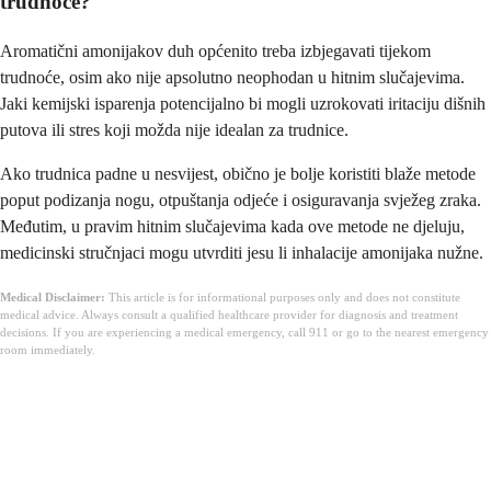
trudnoće?
Aromatični amonijakov duh općenito treba izbjegavati tijekom
trudnoće, osim ako nije apsolutno neophodan u hitnim slučajevima.
Jaki kemijski isparenja potencijalno bi mogli uzrokovati iritaciju dišnih
putova ili stres koji možda nije idealan za trudnice.
Ako trudnica padne u nesvijest, obično je bolje koristiti blaže metode
poput podizanja nogu, otpuštanja odjeće i osiguravanja svježeg zraka.
Međutim, u pravim hitnim slučajevima kada ove metode ne djeluju,
medicinski stručnjaci mogu utvrditi jesu li inhalacije amonijaka nužne.
Medical Disclaimer:
This article is for informational purposes only and does not constitute
medical advice. Always consult a qualified healthcare provider for diagnosis and treatment
decisions. If you are experiencing a medical emergency, call 911 or go to the nearest emergency
room immediately.