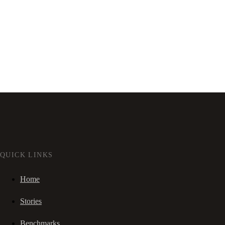
QUICK LINKS
Home
Stories
Benchmarks