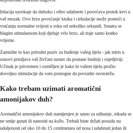
Iritacija uzrokuje da duboko i oštro udahnete i povećava protok krvi u
vaš mozak. Ovo brzo povećanje kisika i cirkulacije može pomoći u
vraćanju normalne svijesti u roku od nekoliko sekundi. Smatra se
blagim stimulansom koji djeluje vrlo brzo, ali traje samo kratko
vrijeme.
Zamislite to kao prirodni poziv za buđenje vašeg tijela - jak miris u
osnovi prisiljava vaš živčani sustav da postane budniji i osjetljiviji.
Učinak je privremen i osmišljen je kako bi vašem tijelu pružio
dovoljno stimulacije da vam pomogne da povratite ravnotežu.
Kako trebam uzimati aromatični
amonijakov duh?
Aromatični amonijakov duh namijenjen je samo za udisanje, nikada se
ne smije gutati ili nanositi na kožu. Trebali biste držati posudu na
udaljenosti od oko 10 do 15 centimetara od nosa i udahnuti jedan ili