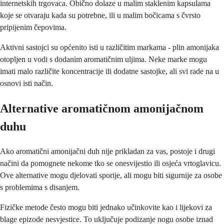
internetskih trgovaca. Obično dolaze u malim staklenim kapsulama
koje se otvaraju kada su potrebne, ili u malim bočicama s čvrsto
pripijenim čepovima.
Aktivni sastojci su općenito isti u različitim markama - plin amonijaka
otopljen u vodi s dodanim aromatičnim uljima. Neke marke mogu
imati malo različite koncentracije ili dodatne sastojke, ali svi rade na u
osnovi isti način.
Alternative aromatičnom amonijačnom
duhu
Ako aromatični amonijačni duh nije prikladan za vas, postoje i drugi
načini da pomognete nekome tko se onesvijestio ili osjeća vrtoglavicu.
Ove alternative mogu djelovati sporije, ali mogu biti sigurnije za osobe
s problemima s disanjem.
Fizičke metode često mogu biti jednako učinkovite kao i lijekovi za
blage epizode nesvjestice. To uključuje podizanje nogu osobe iznad