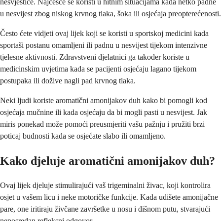
nesvjestice. Najčešće se koristi u hitnim situacijama kada netko padne
u nesvijest zbog niskog krvnog tlaka, šoka ili osjećaja preopterećenosti.
Često ćete vidjeti ovaj lijek koji se koristi u sportskoj medicini kada
sportaši postanu omamljeni ili padnu u nesvijest tijekom intenzivne
tjelesne aktivnosti. Zdravstveni djelatnici ga također koriste u
medicinskim uvjetima kada se pacijenti osjećaju lagano tijekom
postupaka ili dožive nagli pad krvnog tlaka.
Neki ljudi koriste aromatični amonijakov duh kako bi pomogli kod
osjećaja mučnine ili kada osjećaju da bi mogli pasti u nesvijest. Jak
miris ponekad može pomoći preusmjeriti vašu pažnju i pružiti brzi
poticaj budnosti kada se osjećate slabo ili omamljeno.
Kako djeluje aromatični amonijakov duh?
Ovaj lijek djeluje stimulirajući vaš trigeminalni živac, koji kontrolira
osjet u vašem licu i neke motoričke funkcije. Kada udišete amonijačne
pare, one iritiraju živčane završetke u nosu i dišnom putu, stvarajući
neposredan refleksni odgovor.