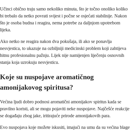
Učinci obično traju samo nekoliko minuta, što je točno onoliko koliko
bi trebalo da netko povrati svijest i počne se osjećati stabilnije. Nakon
što je osoba budna i reagira, nema potrebe za daljnjom upotrebom
lijeka.
Ako netko ne reagira nakon dva pokušaja, ili ako se ponavlja
nesvjestica, to ukazuje na ozbiljniji medicinski problem koji zahtijeva
hitnu profesionalnu pažnju. Lijek nije namijenjen liječenju osnovnih
stanja koja uzrokuju nesvjesticu.
Koje su nuspojave aromatičnog
amonijakovog spiritusa?
Većina ljudi dobro podnosi aromatični amonijakov spiritus kada se
pravilno koristi, ali se mogu pojaviti neke nuspojave. Najčešće reakcije
se događaju zbog jake, iritirajuće prirode amonijakovih para.
Evo nuspojava koje možete iskusiti, imajući na umu da su većina blage