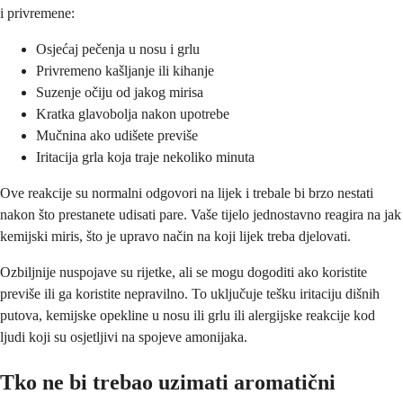
i privremene:
Osjećaj pečenja u nosu i grlu
Privremeno kašljanje ili kihanje
Suzenje očiju od jakog mirisa
Kratka glavobolja nakon upotrebe
Mučnina ako udišete previše
Iritacija grla koja traje nekoliko minuta
Ove reakcije su normalni odgovori na lijek i trebale bi brzo nestati
nakon što prestanete udisati pare. Vaše tijelo jednostavno reagira na jak
kemijski miris, što je upravo način na koji lijek treba djelovati.
Ozbiljnije nuspojave su rijetke, ali se mogu dogoditi ako koristite
previše ili ga koristite nepravilno. To uključuje tešku iritaciju dišnih
putova, kemijske opekline u nosu ili grlu ili alergijske reakcije kod
ljudi koji su osjetljivi na spojeve amonijaka.
Tko ne bi trebao uzimati aromatični