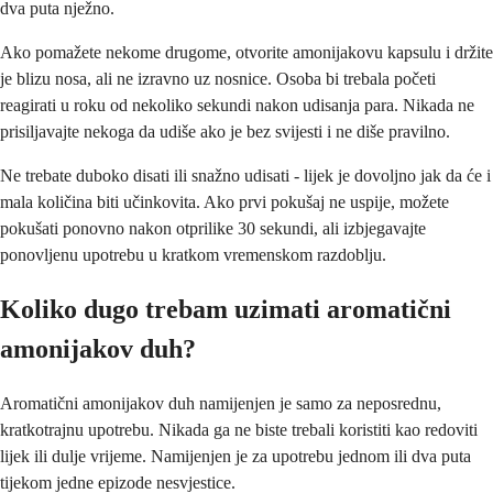
dva puta nježno.
Ako pomažete nekome drugome, otvorite amonijakovu kapsulu i držite
je blizu nosa, ali ne izravno uz nosnice. Osoba bi trebala početi
reagirati u roku od nekoliko sekundi nakon udisanja para. Nikada ne
prisiljavajte nekoga da udiše ako je bez svijesti i ne diše pravilno.
Ne trebate duboko disati ili snažno udisati - lijek je dovoljno jak da će i
mala količina biti učinkovita. Ako prvi pokušaj ne uspije, možete
pokušati ponovno nakon otprilike 30 sekundi, ali izbjegavajte
ponovljenu upotrebu u kratkom vremenskom razdoblju.
Koliko dugo trebam uzimati aromatični
amonijakov duh?
Aromatični amonijakov duh namijenjen je samo za neposrednu,
kratkotrajnu upotrebu. Nikada ga ne biste trebali koristiti kao redoviti
lijek ili dulje vrijeme. Namijenjen je za upotrebu jednom ili dva puta
tijekom jedne epizode nesvjestice.