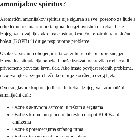
amonijakov spiritus?
Aromatični amonijakov spiritus nije siguran za sve, posebno za ljude s
određenim respiratornim stanjima ili osjetljivostima. Trebali biste
izbjegavati ovaj lijek ako imate astmu, kroničnu opstruktivnu plućnu
bolest (KOPB) ili druge respiratorne probleme.
Osobe sa srčanim oboljenjima također bi trebale biti oprezne, jer
iznenadna stimulacija ponekad može izazvati nepravilan rad srca ili
privremeno povećati krvni tlak. Ako imate povijest srčanih problema,
razgovarajte sa svojim liječnikom prije korištenja ovog lijeka.
Ovo su glavne skupine ljudi koji bi trebali izbjegavati aromatični
amonijačni duh:
Osobe s aktivnom astmom ili teškim alergijama
Osobe s kroničnim plućnim bolestima poput KOPB-a ili
emfizema
Osobe s poremećajima srčanog ritma
Osobe s teškim visokim krvnim tlakom