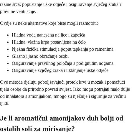
razine srca, popuštanje uske odjeće i osiguravanje svježeg zraka i
pravilne ventilacije.
Ovdje su neke alternative koje biste mogli razmotriti:
Hladna voda nanesena na lice i zapešća
Hladna, vlažna krpa postavljena na čelo
Nježna fizička stimulacija poput tapkanja po ramenima
Glasno i jasno obraćanje osobi
Osiguravanje pravilnog položaja s podignutim nogama
Osiguravanje svježeg zraka i uklanjanje uske odjeće
Ove metode djeluju poboljšavajući protok krvi u mozak i pomažući
tijelu osobe da prirodno povrati svijest. Iako mogu potrajati malo dulje
od inhalatora s amonijakom, mnogo su nježnije i sigurnije za većinu
ljudi.
Je li aromatični amonijakov duh bolji od
ostalih soli za mirisanje?