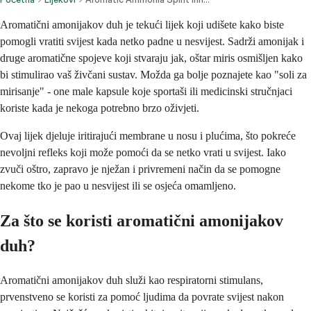
Aromatični amonijakov duh je tekući lijek koji udišete kako biste
pomogli vratiti svijest kada netko padne u nesvijest. Sadrži amonijak i
druge aromatične spojeve koji stvaraju jak, oštar miris osmišljen kako
bi stimulirao vaš živčani sustav. Možda ga bolje poznajete kao "soli za
mirisanje" - one male kapsule koje sportaši ili medicinski stručnjaci
koriste kada je nekoga potrebno brzo oživjeti.
Ovaj lijek djeluje iritirajući membrane u nosu i plućima, što pokreće
nevoljni refleks koji može pomoći da se netko vrati u svijest. Iako
zvuči oštro, zapravo je nježan i privremeni način da se pomogne
nekome tko je pao u nesvijest ili se osjeća omamljeno.
Za što se koristi aromatični amonijakov
duh?
Aromatični amonijakov duh služi kao respiratorni stimulans,
prvenstveno se koristi za pomoć ljudima da povrate svijest nakon