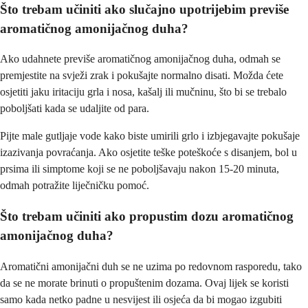
Što trebam učiniti ako slučajno upotrijebim previše
aromatičnog amonijačnog duha?
Ako udahnete previše aromatičnog amonijačnog duha, odmah se
premjestite na svježi zrak i pokušajte normalno disati. Možda ćete
osjetiti jaku iritaciju grla i nosa, kašalj ili mučninu, što bi se trebalo
poboljšati kada se udaljite od para.
Pijte male gutljaje vode kako biste umirili grlo i izbjegavajte pokušaje
izazivanja povraćanja. Ako osjetite teške poteškoće s disanjem, bol u
prsima ili simptome koji se ne poboljšavaju nakon 15-20 minuta,
odmah potražite liječničku pomoć.
Što trebam učiniti ako propustim dozu aromatičnog
amonijačnog duha?
Aromatični amonijačni duh se ne uzima po redovnom rasporedu, tako
da se ne morate brinuti o propuštenim dozama. Ovaj lijek se koristi
samo kada netko padne u nesvijest ili osjeća da bi mogao izgubiti