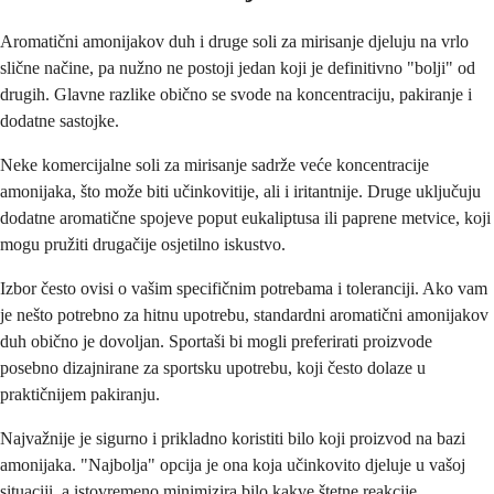
Aromatični amonijakov duh i druge soli za mirisanje djeluju na vrlo
slične načine, pa nužno ne postoji jedan koji je definitivno "bolji" od
drugih. Glavne razlike obično se svode na koncentraciju, pakiranje i
dodatne sastojke.
Neke komercijalne soli za mirisanje sadrže veće koncentracije
amonijaka, što može biti učinkovitije, ali i iritantnije. Druge uključuju
dodatne aromatične spojeve poput eukaliptusa ili paprene metvice, koji
mogu pružiti drugačije osjetilno iskustvo.
Izbor često ovisi o vašim specifičnim potrebama i toleranciji. Ako vam
je nešto potrebno za hitnu upotrebu, standardni aromatični amonijakov
duh obično je dovoljan. Sportaši bi mogli preferirati proizvode
posebno dizajnirane za sportsku upotrebu, koji često dolaze u
praktičnijem pakiranju.
Najvažnije je sigurno i prikladno koristiti bilo koji proizvod na bazi
amonijaka. "Najbolja" opcija je ona koja učinkovito djeluje u vašoj
situaciji, a istovremeno minimizira bilo kakve štetne reakcije.