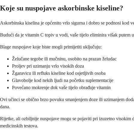
Koje su nuspojave askorbinske kiseline?
Askorbinska kiselina je općenito vrlo sigurna i dobro se podnosi kod v
Budući da je vitamin C topiv u vodi, vaše tijelo eliminira višak putem
Blage nuspojave koje biste mogli primijetiti uključuju:
Želučane tegobe ili mučninu, osobito na prazan želudac
Proljev pri uzimanju vrlo visokih doza
Žgaravicu ili refluks kiseline kod osjetljivih osoba
Glavobolje kod nekih ljudi na početku suplementacije
Povećano mokrenje dok vaše tijelo obrađuje vitamin
Ovi učinci se obično brzo povuku smanjenjem doze ili uzimanjem dodatk
dana.
Rijetke, ali ozbiljnije nuspojave mogu se pojaviti pri izuzetno visoki
medicinskih testova.