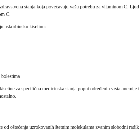
zdravstvena stanja koja povećavaju vašu potrebu za vitaminom C. Ljudi k
nom C.
ju askorbinsku kiselinu:
 bolestima
 kiseline za specifična medicinska stanja poput određenih vrsta anemije
mostalno.
nice od oštećenja uzrokovanih štetnim molekulama zvanim slobodni radik