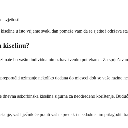
 svjetlosti
iseline u isto vrijeme svaki dan pomaže vam da se sjetite i održava sta
 kiselinu?
uzimate i o vašim individualnim zdravstvenim potrebama. Za sprječavanj
o preporučiti uzimanje nekoliko tjedana do mjeseci dok se vaše razine ne 
e dnevna askorbinska kiselina sigurna za neodređeno korištenje. Budući d
nje, vaš liječnik će pratiti vaš napredak i u skladu s tim prilagoditi tr