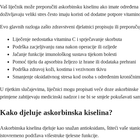
Vaš liječnik može preporučiti askorbinsku kiselinu ako imate određena 
doživljavaju veliki stres često imaju koristi od dodatne potpore vitami
Evo glavnih razloga zašto zdravstveni djelatnici propisuju ili preporuču
Liječenje nedostatka vitamina C i sprječavanje skorbuta
Podrška zacjeljivanju rana nakon operacije ili ozljede
Jačanje funkcije imunološkog sustava tijekom bolesti
Pomoć tijelu da apsorbira željezo iz hrane ili dodataka prehrani
Podrška zdravoj koži, kostima i vezivnom tkivu
Smanjenje oksidativnog stresa kod osoba s određenim kroničnim
U rijetkim slučajevima, liječnici mogu propisati veće doze askorbinske
primjene zahtijevaju medicinski nadzor i ne bi se smjele pokušavati sa
Kako djeluje askorbinska kiselina?
Askorbinska kiselina djeluje kao snažan antioksidans, štiteći vaše sta
istovremeno podržava višestruke tjelesne funkcije.