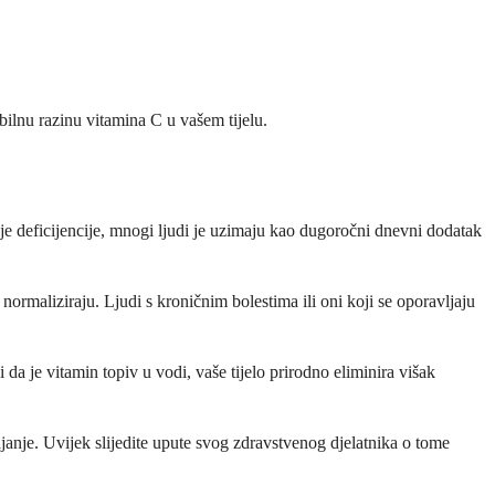
bilnu razinu vitamina C u vašem tijelu.
e deficijencije, mnogi ljudi je uzimaju kao dugoročni dnevni dodatak
normaliziraju. Ljudi s kroničnim bolestima ili oni koji se oporavljaju
a je vitamin topiv u vodi, vaše tijelo prirodno eliminira višak
ajanje. Uvijek slijedite upute svog zdravstvenog djelatnika o tome