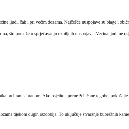
ećine ljudi, čak i pri većim dozama. Najčešće nuspojave su blage i obič
 urina, što pomaže u sprječavanju ozbiljnih nuspojava. Većina ljudi ne 
a prehrani s hranom. Ako osjetite uporne želučane tegobe, pokušajte pr
m dozama tijekom dugih razdoblja. To uključuje stvaranje bubrežnih kam