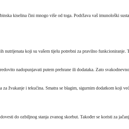
binska kiselina čini mnogo više od toga. Podržava vaš imunološki sustav
h nutrijenata koji su vašem tijelu potrebni za pravilno funkcioniranje. T
a redovito nadopunjavati putem prehrane ili dodataka. Zato svakodnevn
leta za žvakanje i tekućina. Smatra se blagim, sigurnim dodatkom koji ve
 dovesti do ozbiljnog stanja zvanog skorbut. Također se koristi za jača