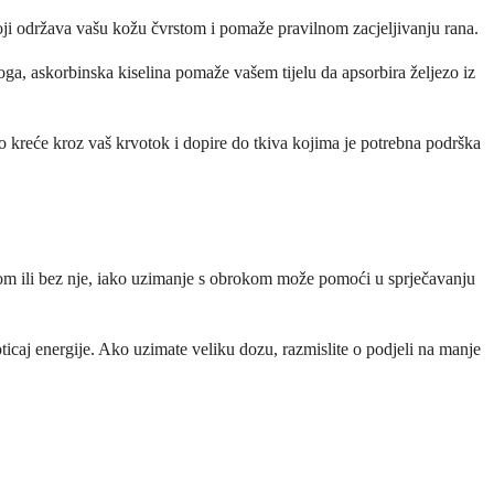
ji održava vašu kožu čvrstom i pomaže pravilnom zacjeljivanju rana.
toga, askorbinska kiselina pomaže vašem tijelu da apsorbira željezo iz
ako kreće kroz vaš krvotok i dopire do tkiva kojima je potrebna podrška
nom ili bez nje, iako uzimanje s obrokom može pomoći u sprječavanju
oticaj energije. Ako uzimate veliku dozu, razmislite o podjeli na manje