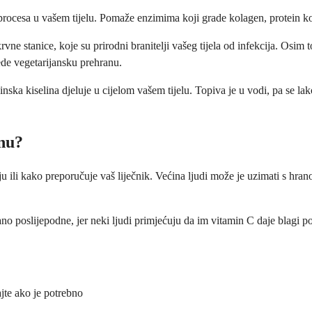
rocesa u vašem tijelu. Pomaže enzimima koji grade kolagen, protein ko
ne stanice, koje su prirodni branitelji vašeg tijela od infekcija. Osim 
jede vegetarijansku prehranu.
inska kiselina djeluje u cijelom vašem tijelu. Topiva je u vodi, pa se l
inu?
 ili kako preporučuje vaš liječnik. Većina ljudi može je uzimati s hra
ano poslijepodne, jer neki ljudi primjećuju da im vitamin C daje blagi p
te ako je potrebno