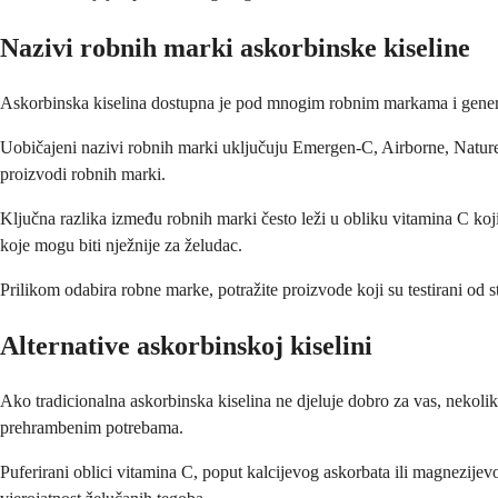
Nazivi robnih marki askorbinske kiseline
Askorbinska kiselina dostupna je pod mnogim robnim markama i generič
Uobičajeni nazivi robnih marki uključuju Emergen-C, Airborne, Nature
proizvodi robnih marki.
Ključna razlika između robnih marki često leži u obliku vitamina C koji
koje mogu biti nježnije za želudac.
Prilikom odabira robne marke, potražite proizvode koji su testirani od 
Alternative askorbinskoj kiselini
Ako tradicionalna askorbinska kiselina ne djeluje dobro za vas, nekolik
prehrambenim potrebama.
Puferirani oblici vitamina C, poput kalcijevog askorbata ili magnezijevo