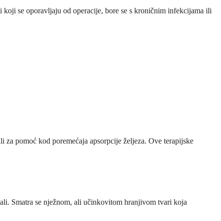
oji se oporavljaju od operacije, bore se s kroničnim infekcijama ili
 ili za pomoć kod poremećaja apsorpcije željeza. Ove terapijske
ali. Smatra se nježnom, ali učinkovitom hranjivom tvari koja