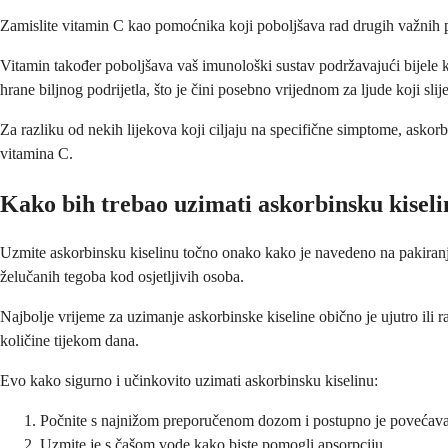
Zamislite vitamin C kao pomoćnika koji poboljšava rad drugih važnih p
Vitamin također poboljšava vaš imunološki sustav podržavajući bijele krv
hrane biljnog podrijetla, što je čini posebno vrijednom za ljude koji sli
Za razliku od nekih lijekova koji ciljaju na specifične simptome, askorb
vitamina C.
Kako bih trebao uzimati askorbinsku kisel
Uzmite askorbinsku kiselinu točno onako kako je navedeno na pakiranju
želučanih tegoba kod osjetljivih osoba.
Najbolje vrijeme za uzimanje askorbinske kiseline obično je ujutro ili r
količine tijekom dana.
Evo kako sigurno i učinkovito uzimati askorbinsku kiselinu:
Počnite s najnižom preporučenom dozom i postupno je povećavaj
Uzmite je s čašom vode kako biste pomogli apsorpciju