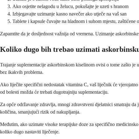
Ako osjetite nelagodu u želucu, pokušajte je uzeti s hranom
Izbjegavajte uzimanje kasno navečer ako utječe na vaš san
Tablete i kapsule čuvajte na hladnom i suhom mjestu, zaštićene od
Zapamtite da je dosljednost važnija od vremena. Uzimanje askorbinske k
Koliko dugo bih trebao uzimati askorbinsku
Trajanje suplementacije askorbinskom kiselinom ovisi o tome zašto je 
bez ikakvih problema.
Ako liječite specifični nedostatak vitamina C, vaš liječnik će vjerojatn
od bolesti možda će trebati dugotrajniju suplementaciju.
Za opće održavanje zdravlja, mnogi zdravstveni djelatnici smatraju da j
količina, smanjujući rizik od nakupljanja.
Međutim, ako uzimate visoke terapijske doze za specifično medicinsko sta
koliko dugo nastaviti liječenje.