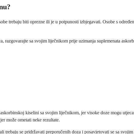
inu?
obe trebaju biti oprezne ili je u potpunosti izbjegavati. Osobe s određ
 razgovarajte sa svojim liječnikom prije uzimanja suplemenata askorb
o askorbinskoj kiselini sa svojim liječnikom, jer visoke doze mogu utj
jer može ometati neke rezultate.
ali trebaju se pridržavati preporučenih doza i posavjetovati se sa svoj