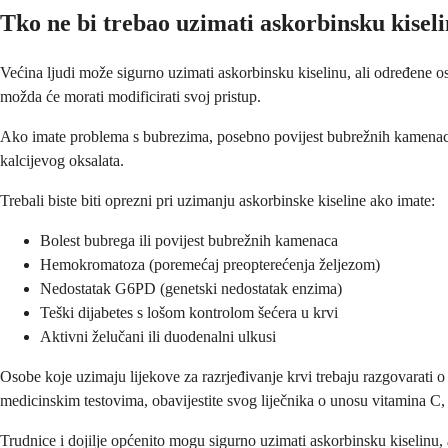
Tko ne bi trebao uzimati askorbinsku kisel
Većina ljudi može sigurno uzimati askorbinsku kiselinu, ali određene os
možda će morati modificirati svoj pristup.
Ako imate problema s bubrezima, posebno povijest bubrežnih kamenaca,
kalcijevog oksalata.
Trebali biste biti oprezni pri uzimanju askorbinske kiseline ako imate:
Bolest bubrega ili povijest bubrežnih kamenaca
Hemokromatoza (poremećaj preopterećenja željezom)
Nedostatak G6PD (genetski nedostatak enzima)
Teški dijabetes s lošom kontrolom šećera u krvi
Aktivni želučani ili duodenalni ulkusi
Osobe koje uzimaju lijekove za razrjeđivanje krvi trebaju razgovarati 
medicinskim testovima, obavijestite svog liječnika o unosu vitamina C, 
Trudnice i dojilje općenito mogu sigurno uzimati askorbinsku kiselinu, 