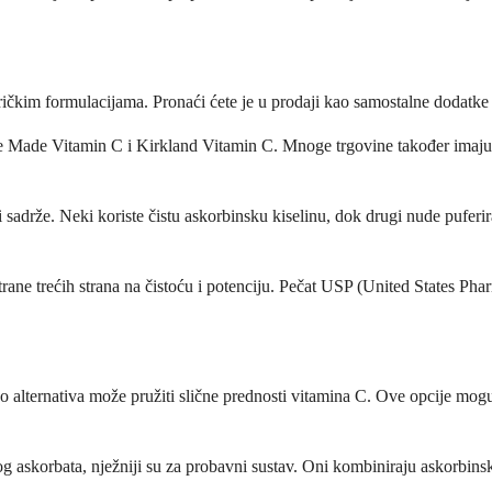
kim formulacijama. Pronaći ćete je u prodaji kao samostalne dodatke v
 Made Vitamin C i Kirkland Vitamin C. Mnoge trgovine također imaju vl
 sadrže. Neki koriste čistu askorbinsku kiselinu, dok drugi nude puferi
strane trećih strana na čistoću i potenciju. Pečat USP (United States P
o alternativa može pružiti slične prednosti vitamina C. Ove opcije mogu
g askorbata, nježniji su za probavni sustav. Oni kombiniraju askorbinsku