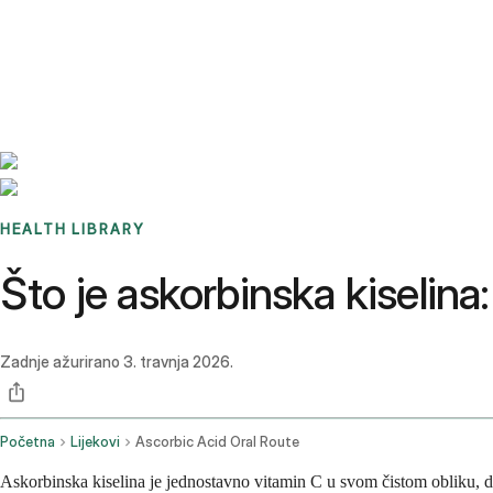
Benchmarks
Stories
FAQ
Sign up / Log in
HEALTH LIBRARY
Što je askorbinska kiselina:
Zadnje ažurirano
3. travnja 2026.
Početna
Lijekovi
Ascorbic Acid Oral Route
Askorbinska kiselina je jednostavno vitamin C u svom čistom obliku, dos