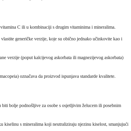
itamina C ili u kombinaciji s drugim vitaminima i mineralima.
astite generičke verzije, koje su obično jednako učinkovite kao i
rane verzije (poput kalcijevog askorbata ili magnezijevog askorbata)
harmacopeia) označava da proizvod ispunjava standarde kvalitete.
 biti bolje podnošljive za osobe s osjetljivim želucem ili posebnim
 kiselinu s mineralima koji neutraliziraju njezinu kiselost, smanjujući