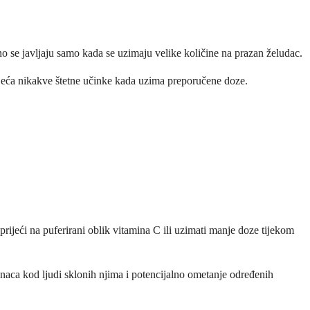
no se javljaju samo kada se uzimaju velike količine na prazan želudac.
osjeća nikakve štetne učinke kada uzima preporučene doze.
ijeći na puferirani oblik vitamina C ili uzimati manje doze tijekom
enaca kod ljudi sklonih njima i potencijalno ometanje određenih