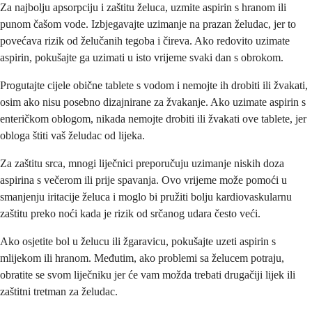
Za najbolju apsorpciju i zaštitu želuca, uzmite aspirin s hranom ili
punom čašom vode. Izbjegavajte uzimanje na prazan želudac, jer to
povećava rizik od želučanih tegoba i čireva. Ako redovito uzimate
aspirin, pokušajte ga uzimati u isto vrijeme svaki dan s obrokom.
Progutajte cijele obične tablete s vodom i nemojte ih drobiti ili žvakati,
osim ako nisu posebno dizajnirane za žvakanje. Ako uzimate aspirin s
enteričkom oblogom, nikada nemojte drobiti ili žvakati ove tablete, jer
obloga štiti vaš želudac od lijeka.
Za zaštitu srca, mnogi liječnici preporučuju uzimanje niskih doza
aspirina s večerom ili prije spavanja. Ovo vrijeme može pomoći u
smanjenju iritacije želuca i moglo bi pružiti bolju kardiovaskularnu
zaštitu preko noći kada je rizik od srčanog udara često veći.
Ako osjetite bol u želucu ili žgaravicu, pokušajte uzeti aspirin s
mlijekom ili hranom. Međutim, ako problemi sa želucem potraju,
obratite se svom liječniku jer će vam možda trebati drugačiji lijek ili
zaštitni tretman za želudac.