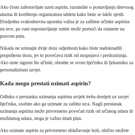
Ako često zaboravljate uzeti aspirin, razmislite o postavljanju dnevnog
alarma ili korištenju organizatora tableta kako biste se lakše sjetili.
Dosljedna svakodnevna uporaba važna je za zaštitne učinke aspirina
na srce, pa vam uspostavljanje rutine može pomoći da ostanete na
pravom putu.
Nikada ne uzimajte dvije doze odjednom kako biste nadoknadili
propuštenu dozu, jer to povećava rizik od nuspojava i predoziranja.
Ako niste sigurni što učiniti, obratite se svom liječniku ili ljekarniku za
personalizirani savjet.
Kada mogu prestati uzimati aspirin?
Odluku o prestanku uzimanja aspirina uvijek treba donijeti uz savjet
liječnika, osobito ako ga uzimate za zaštitu srca. Nagli prestanak
uzimanja aspirina može privremeno povećati rizik od srčanog udara ili
moždanog udara, stoga je važno imati plan.
Ako uzimate aspirin za privremeno ublažavanje boli, obično možete