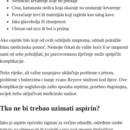
Neobično krvarenje koje ne prestaje
Crna, katranasta stolica koja ukazuje na unutarnje krvarenje
Povraćanje krvi ili materijala koji izgleda kao talog kave
Jaka glavobolja ili zbunjenost
Ubrzan rad srca ili bol u prsima
Ako osjetite bilo koji od ovih ozbiljnih simptoma, odmah potražite
hitnu medicinsku pomoć. Nemojte čekati da vidite hoće li se simptomi
sami od sebe poboljšati, jer pravovremeno liječenje može spriječiti
komplikacije.
Neke rijetke, ali važne nuspojave uključuju probleme s jetrom,
probleme s bubrezima i stanje zvano Reyeov sindrom kod djece. Ove
komplikacije naglašavaju zašto uporaba aspirina, posebno dugotrajna,
uvijek treba uključivati medicinski nadzor.
Tko ne bi trebao uzimati aspirin?
Iako je aspirin općenito siguran za većinu odraslih, određene osobe
trebaju ga izbjegavati ili koristiti samo pod strogim liječničkim