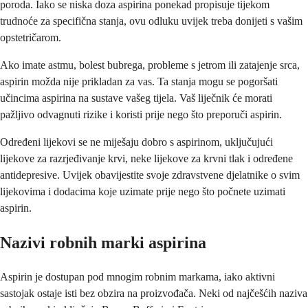
poroda. Iako se niska doza aspirina ponekad propisuje tijekom
trudnoće za specifična stanja, ovu odluku uvijek treba donijeti s vašim
opstetričarom.
Ako imate astmu, bolest bubrega, probleme s jetrom ili zatajenje srca,
aspirin možda nije prikladan za vas. Ta stanja mogu se pogoršati
učincima aspirina na sustave vašeg tijela. Vaš liječnik će morati
pažljivo odvagnuti rizike i koristi prije nego što preporuči aspirin.
Određeni lijekovi se ne miješaju dobro s aspirinom, uključujući
lijekove za razrjeđivanje krvi, neke lijekove za krvni tlak i određene
antidepresive. Uvijek obavijestite svoje zdravstvene djelatnike o svim
lijekovima i dodacima koje uzimate prije nego što počnete uzimati
aspirin.
Nazivi robnih marki aspirina
Aspirin je dostupan pod mnogim robnim markama, iako aktivni
sastojak ostaje isti bez obzira na proizvođača. Neki od najčešćih naziva