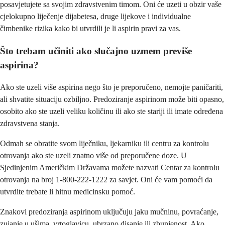
posavjetujete sa svojim zdravstvenim timom. Oni će uzeti u obzir vaše
cjelokupno liječenje dijabetesa, druge lijekove i individualne
čimbenike rizika kako bi utvrdili je li aspirin pravi za vas.
Što trebam učiniti ako slučajno uzmem previše
aspirina?
Ako ste uzeli više aspirina nego što je preporučeno, nemojte paničariti,
ali shvatite situaciju ozbiljno. Predoziranje aspirinom može biti opasno,
osobito ako ste uzeli veliku količinu ili ako ste stariji ili imate određena
zdravstvena stanja.
Odmah se obratite svom liječniku, ljekarniku ili centru za kontrolu
otrovanja ako ste uzeli znatno više od preporučene doze. U
Sjedinjenim Američkim Državama možete nazvati Centar za kontrolu
otrovanja na broj 1-800-222-1222 za savjet. Oni će vam pomoći da
utvrdite trebate li hitnu medicinsku pomoć.
Znakovi predoziranja aspirinom uključuju jaku mučninu, povraćanje,
zujanje u ušima, vrtoglavicu, ubrzano disanje ili zbunjenost. Ako