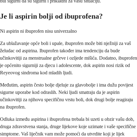
bili sigurni da su sigurni i prikladni za vašu situaciju.
Je li aspirin bolji od ibuprofena?
Ni aspirin ni ibuprofen nisu univerzalno
Za ublažavanje opće boli i upale, ibuprofen može biti nježniji za vaš
želudac od aspirina. Ibuprofen također ima tendenciju da bude
učinkovitiji za menstrualne grčeve i ozljede mišića. Dodatno, ibuprofen
je općenito sigurniji za djecu i adolescente, dok aspirin nosi rizik od
Reyeovog sindroma kod mladih ljudi.
Međutim, aspirin često bolje djeluje za glavobolje i ima dužu povijest
sigurne uporabe kod odraslih. Neki ljudi smatraju da je aspirin
učinkovitiji za njihovu specifičnu vrstu boli, dok drugi bolje reagiraju
na ibuprofen.
Odluka između aspirina i ibuprofena trebala bi uzeti u obzir vašu dob,
druga zdravstvena stanja, druge lijekove koje uzimate i vaše specifične
simptome. Vaš liječnik vam može pomoći da utvrdite koji je lijek