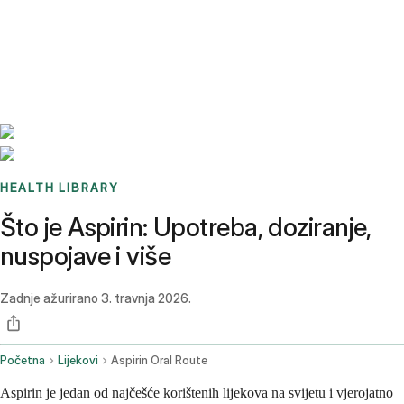
Benchmarks
Stories
FAQ
Sign up / Log in
HEALTH LIBRARY
Što je Aspirin: Upotreba, doziranje,
nuspojave i više
Zadnje ažurirano
3. travnja 2026.
Početna
Lijekovi
Aspirin Oral Route
Aspirin je jedan od najčešće korištenih lijekova na svijetu i vjerojatno