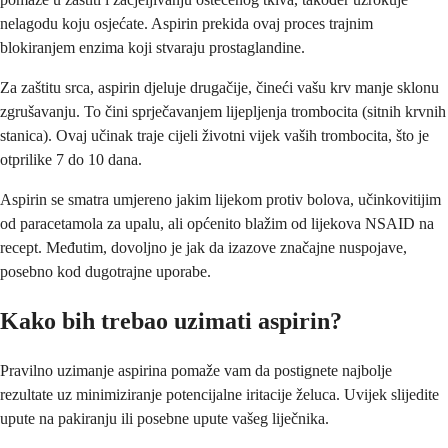
nelagodu koju osjećate. Aspirin prekida ovaj proces trajnim
blokiranjem enzima koji stvaraju prostaglandine.
Za zaštitu srca, aspirin djeluje drugačije, čineći vašu krv manje sklonu
zgrušavanju. To čini sprječavanjem lijepljenja trombocita (sitnih krvnih
stanica). Ovaj učinak traje cijeli životni vijek vaših trombocita, što je
otprilike 7 do 10 dana.
Aspirin se smatra umjereno jakim lijekom protiv bolova, učinkovitijim
od paracetamola za upalu, ali općenito blažim od lijekova NSAID na
recept. Međutim, dovoljno je jak da izazove značajne nuspojave,
posebno kod dugotrajne uporabe.
Kako bih trebao uzimati aspirin?
Pravilno uzimanje aspirina pomaže vam da postignete najbolje
rezultate uz minimiziranje potencijalne iritacije želuca. Uvijek slijedite
upute na pakiranju ili posebne upute vašeg liječnika.