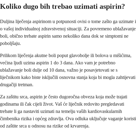
Koliko dugo bih trebao uzimati aspirin?
Duljina liječenja aspirinom u potpunosti ovisi o tome zašto ga uzimate i
o vašoj individualnoj zdravstvenoj situaciji. Za povremeno ublažavanje
boli, obično trebate aspirin samo nekoliko dana dok se simptomi ne
poboljšaju.
Prilikom liječenja akutne boli poput glavobolje ili bolova u mišićima,
većina ljudi uzima aspirin 1 do 3 dana. Ako vam je potrebno
ublažavanje boli dulje od 10 dana, važno je posavjetovati se s
liječnikom kako biste isključili osnovna stanja koja bi mogla zahtijevati
drugačiji tretman.
Za zaštitu srca, aspirin je često dugoročna obveza koja može trajati
godinama ili čak cijeli život. Vaš će liječnik redovito pregledavati
trebate li ga nastaviti uzimati na temelju vaših kardiovaskularnih
čimbenika rizika i općeg zdravlja. Ova odluka uključuje vaganje koristi
od zaštite srca u odnosu na rizike od krvarenja.