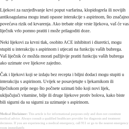
Lijekovi za razrjeđivanje krvi poput varfarina, klopidogrela ili novijih
antikoagulansa mogu imati opasne interakcije s aspirinom, što značajno
povećava rizik od krvarenja. Ako trebate obje vrste lijekova, vaš će vas
liječnik vrlo pomno pratiti i može prilagoditi doze.
Neki lijekovi za krvni tlak, osobito ACE inhibitori i diuretici, mogu
stupiti u interakciju s aspirinom i utjecati na funkciju vaših bubrega.
Vaš liječnik će možda morati pažljivije pratiti funkciju vaših bubrega
ako uzimate ove lijekove zajedno.
Čak i lijekovi koji se izdaju bez recepta i biljni dodaci mogu stupiti u
interakciju s aspirinom. Uvijek se posavjetujte s ljekarnikom ili
liječnikom prije nego što počnete uzimati bilo koji novi lijek,
uključujući vitamine, bilje ili druge lijekove protiv bolova, kako biste
bili sigurni da su sigurni za uzimanje s aspirinom.
Medical Disclaimer:
This article is for informational purposes only and does not constitute
medical advice. Always consult a qualified healthcare provider for diagnosis and treatment
decisions. If you are experiencing a medical emergency, call 911 or go to the nearest emergency
room immediately.