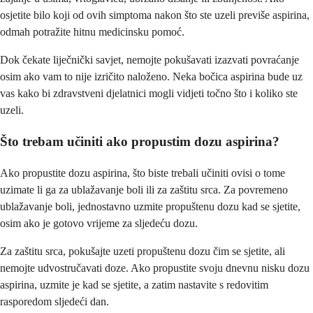
osjetite bilo koji od ovih simptoma nakon što ste uzeli previše aspirina,
odmah potražite hitnu medicinsku pomoć.
Dok čekate liječnički savjet, nemojte pokušavati izazvati povraćanje
osim ako vam to nije izričito naloženo. Neka bočica aspirina bude uz
vas kako bi zdravstveni djelatnici mogli vidjeti točno što i koliko ste
uzeli.
Što trebam učiniti ako propustim dozu aspirina?
Ako propustite dozu aspirina, što biste trebali učiniti ovisi o tome
uzimate li ga za ublažavanje boli ili za zaštitu srca. Za povremeno
ublažavanje boli, jednostavno uzmite propuštenu dozu kad se sjetite,
osim ako je gotovo vrijeme za sljedeću dozu.
Za zaštitu srca, pokušajte uzeti propuštenu dozu čim se sjetite, ali
nemojte udvostručavati doze. Ako propustite svoju dnevnu nisku dozu
aspirina, uzmite je kad se sjetite, a zatim nastavite s redovitim
rasporedom sljedeći dan.