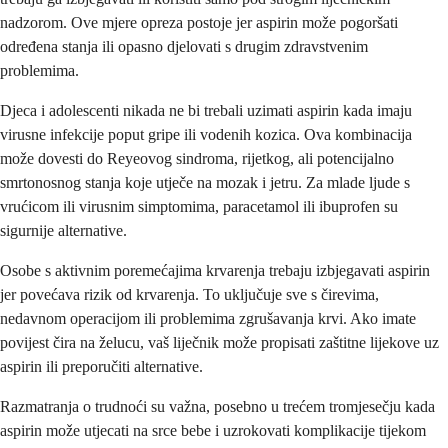
nadzorom. Ove mjere opreza postoje jer aspirin može pogoršati
određena stanja ili opasno djelovati s drugim zdravstvenim
problemima.
Djeca i adolescenti nikada ne bi trebali uzimati aspirin kada imaju
virusne infekcije poput gripe ili vodenih kozica. Ova kombinacija
može dovesti do Reyeovog sindroma, rijetkog, ali potencijalno
smrtonosnog stanja koje utječe na mozak i jetru. Za mlade ljude s
vrućicom ili virusnim simptomima, paracetamol ili ibuprofen su
sigurnije alternative.
Osobe s aktivnim poremećajima krvarenja trebaju izbjegavati aspirin
jer povećava rizik od krvarenja. To uključuje sve s čirevima,
nedavnom operacijom ili problemima zgrušavanja krvi. Ako imate
povijest čira na želucu, vaš liječnik može propisati zaštitne lijekove uz
aspirin ili preporučiti alternative.
Razmatranja o trudnoći su važna, posebno u trećem tromjesečju kada
aspirin može utjecati na srce bebe i uzrokovati komplikacije tijekom