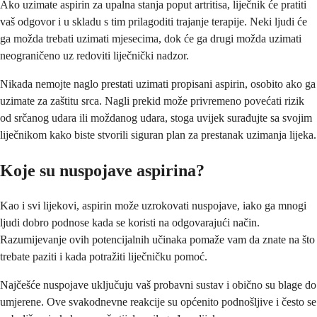
Ako uzimate aspirin za upalna stanja poput artritisa, liječnik će pratiti
vaš odgovor i u skladu s tim prilagoditi trajanje terapije. Neki ljudi će
ga možda trebati uzimati mjesecima, dok će ga drugi možda uzimati
neograničeno uz redoviti liječnički nadzor.
Nikada nemojte naglo prestati uzimati propisani aspirin, osobito ako ga
uzimate za zaštitu srca. Nagli prekid može privremeno povećati rizik
od srčanog udara ili moždanog udara, stoga uvijek surađujte sa svojim
liječnikom kako biste stvorili siguran plan za prestanak uzimanja lijeka.
Koje su nuspojave aspirina?
Kao i svi lijekovi, aspirin može uzrokovati nuspojave, iako ga mnogi
ljudi dobro podnose kada se koristi na odgovarajući način.
Razumijevanje ovih potencijalnih učinaka pomaže vam da znate na što
trebate paziti i kada potražiti liječničku pomoć.
Najčešće nuspojave uključuju vaš probavni sustav i obično su blage do
umjerene. Ove svakodnevne reakcije su općenito podnošljive i često se