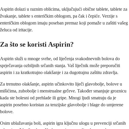
Aspirin dolazi u raznim oblicima, uključujući obične tablete, tablete za
žvakanje, tablete s enteričkim oblogom, pa čak i čepiće. Verzije s
enteričkim oblogom imaju poseban premaz koji pomaže u zaštiti vašeg
želuca od iritacije.
Za što se koristi Aspirin?
Aspirin služi u mnoge svrhe, od liječenja svakodnevnih bolova do
sprječavanja ozbiljnih srčanih stanja. Vaš liječnik može preporučiti
aspirin i za kratkotrajno olakšanje i za dugotrajnu zaštitu zdravlja.
Za trenutno olakšanje, aspirin učinkovito liječi glavobolje, bolove u
mišićima, zubobolje i menstrualne grčeve. Također smanjuje groznicu
kada ste bolesni od prehlade ili gripe. Mnogi ljudi smatraju da je
aspirin posebno koristan za tenzijske glavobolje i blage do umjerene
bolove.
Osim ublažavanja boli, aspirin igra ključnu ulogu u prevenciji srčanih