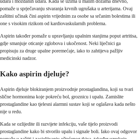
udara i moždanih udara. Kada se uzima u malim dozama dnevno,
pomaže u sprječavanju stvaranja krvnih ugrušaka u arterijama. Ovaj
zaštitni učinak čini aspirin vrijednim za osobe sa srčanim bolestima ili
one s visokim rizikom od kardiovaskularnih problema.
Aspirin također pomaže u upravljanju upalnim stanjima poput artritisa,
gdje smanjuje oticanje zglobova i ukočenost. Neki liječnici ga
propisuju za druge upalne poremećaje, iako to zahtijeva pažljiv
medicinski nadzor.
Kako aspirin djeluje?
Aspirin djeluje blokiranjem proizvodnje prostaglandina, koji su tvari
slične hormonima koje pokreću bol, groznicu i upalu. Zamislite
prostaglandine kao tjelesni alarmni sustav koji se oglašava kada nešto
nije u redu.
Kada se ozlijedite ili razvijete infekciju, vaše tijelo proizvodi
prostaglandine kako bi stvorilo upalu i signale boli. Iako ovaj odgovor
pomaže u zaštiti i zacjeljivanju oštećenog tkiva, također uzrokuje