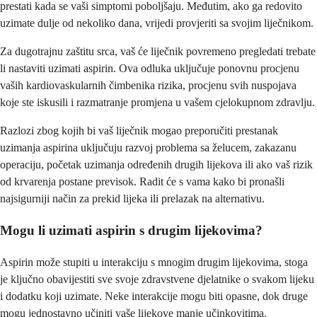
prestati kada se vaši simptomi poboljšaju. Međutim, ako ga redovito
uzimate dulje od nekoliko dana, vrijedi provjeriti sa svojim liječnikom.
Za dugotrajnu zaštitu srca, vaš će liječnik povremeno pregledati trebate
li nastaviti uzimati aspirin. Ova odluka uključuje ponovnu procjenu
vaših kardiovaskularnih čimbenika rizika, procjenu svih nuspojava
koje ste iskusili i razmatranje promjena u vašem cjelokupnom zdravlju.
Razlozi zbog kojih bi vaš liječnik mogao preporučiti prestanak
uzimanja aspirina uključuju razvoj problema sa želucem, zakazanu
operaciju, početak uzimanja određenih drugih lijekova ili ako vaš rizik
od krvarenja postane previsok. Radit će s vama kako bi pronašli
najsigurniji način za prekid lijeka ili prelazak na alternativu.
Mogu li uzimati aspirin s drugim lijekovima?
Aspirin može stupiti u interakciju s mnogim drugim lijekovima, stoga
je ključno obavijestiti sve svoje zdravstvene djelatnike o svakom lijeku
i dodatku koji uzimate. Neke interakcije mogu biti opasne, dok druge
mogu jednostavno učiniti vaše lijekove manje učinkovitima.