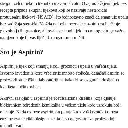
ste ga uzeli u nekom trenutku u svom životu. Ovaj uobičajeni lijek bez
recepta pripada skupini lijekova koji se nazivaju nesteroidni
protuupalni lijekovi (NSAID), što jednostavno znači da smanjuje upalu
bez sadržaja steroida. Možda najbolje poznajete aspirin za liječenje
glavobolja ili groznice, ali ovaj svestrani lijek ima mnoge druge važne
namjene koje bi vaš liječnik mogao preporučiti.
Što je Aspirin?
Aspirin je lijek koji smanjuje bol, groznicu i upalu u vašem tijelu.
Izvorno izveden iz kore vrbe prije mnogo stoljeća, današnji aspirin se
proizvodi sintetički u laboratorijima kako bi se osigurala dosljedna
kvaliteta i učinkovitost.
Aktivni sastojak u aspirinu je acetilsalicilna kiselina, koja djeluje
blokiranjem određenih kemikalija u vašem tijelu koje uzrokuju bol i
oticanje. Kada uzmete aspirin, on putuje kroz vaš krvotok i ometa
enzime zvane ciklooksigenaze, koji su odgovorni za proizvodnju
upalnih tvari.