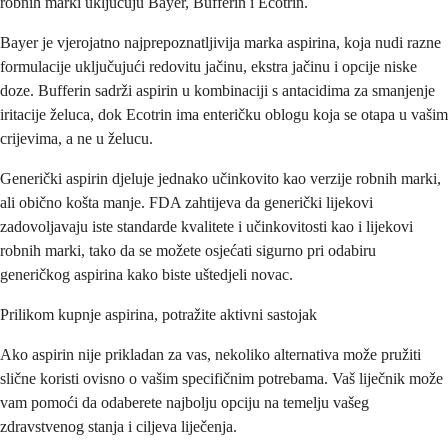
robnih marki uključuju Bayer, Bufferin i Ecotrin.
Bayer je vjerojatno najprepoznatljivija marka aspirina, koja nudi razne
formulacije uključujući redovitu jačinu, ekstra jačinu i opcije niske
doze. Bufferin sadrži aspirin u kombinaciji s antacidima za smanjenje
iritacije želuca, dok Ecotrin ima enteričku oblogu koja se otapa u vašim
crijevima, a ne u želucu.
Generički aspirin djeluje jednako učinkovito kao verzije robnih marki,
ali obično košta manje. FDA zahtijeva da generički lijekovi
zadovoljavaju iste standarde kvalitete i učinkovitosti kao i lijekovi
robnih marki, tako da se možete osjećati sigurno pri odabiru
generičkog aspirina kako biste uštedjeli novac.
Prilikom kupnje aspirina, potražite aktivni sastojak
Ako aspirin nije prikladan za vas, nekoliko alternativa može pružiti
slične koristi ovisno o vašim specifičnim potrebama. Vaš liječnik može
vam pomoći da odaberete najbolju opciju na temelju vašeg
zdravstvenog stanja i ciljeva liječenja.