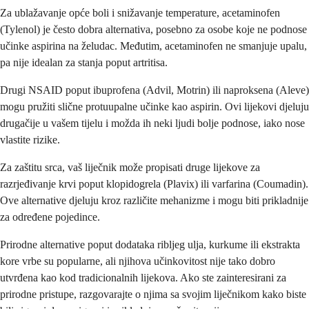
Za ublažavanje opće boli i snižavanje temperature, acetaminofen
(Tylenol) je često dobra alternativa, posebno za osobe koje ne podnose
učinke aspirina na želudac. Međutim, acetaminofen ne smanjuje upalu,
pa nije idealan za stanja poput artritisa.
Drugi NSAID poput ibuprofena (Advil, Motrin) ili naproksena (Aleve)
mogu pružiti slične protuupalne učinke kao aspirin. Ovi lijekovi djeluju
drugačije u vašem tijelu i možda ih neki ljudi bolje podnose, iako nose
vlastite rizike.
Za zaštitu srca, vaš liječnik može propisati druge lijekove za
razrjeđivanje krvi poput klopidogrela (Plavix) ili varfarina (Coumadin).
Ove alternative djeluju kroz različite mehanizme i mogu biti prikladnije
za određene pojedince.
Prirodne alternative poput dodataka ribljeg ulja, kurkume ili ekstrakta
kore vrbe su popularne, ali njihova učinkovitost nije tako dobro
utvrđena kao kod tradicionalnih lijekova. Ako ste zainteresirani za
prirodne pristupe, razgovarajte o njima sa svojim liječnikom kako biste