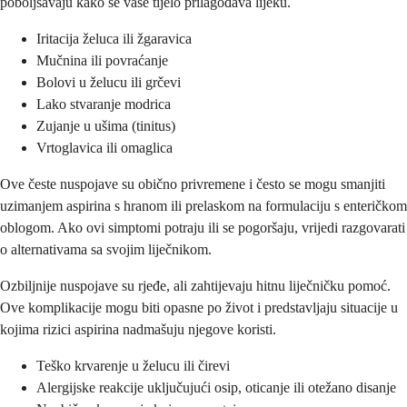
poboljšavaju kako se vaše tijelo prilagođava lijeku.
Iritacija želuca ili žgaravica
Mučnina ili povraćanje
Bolovi u želucu ili grčevi
Lako stvaranje modrica
Zujanje u ušima (tinitus)
Vrtoglavica ili omaglica
Ove česte nuspojave su obično privremene i često se mogu smanjiti
uzimanjem aspirina s hranom ili prelaskom na formulaciju s enteričkom
oblogom. Ako ovi simptomi potraju ili se pogoršaju, vrijedi razgovarati
o alternativama sa svojim liječnikom.
Ozbiljnije nuspojave su rjeđe, ali zahtijevaju hitnu liječničku pomoć.
Ove komplikacije mogu biti opasne po život i predstavljaju situacije u
kojima rizici aspirina nadmašuju njegove koristi.
Teško krvarenje u želucu ili čirevi
Alergijske reakcije uključujući osip, oticanje ili otežano disanje