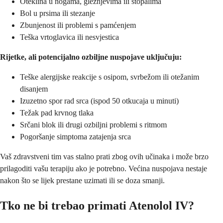
Oteklina u nogama, gležnjevima ili stopalima
Bol u prsima ili stezanje
Zbunjenost ili problemi s pamćenjem
Teška vrtoglavica ili nesvjestica
Rijetke, ali potencijalno ozbiljne nuspojave uključuju:
Teške alergijske reakcije s osipom, svrbežom ili otežanim
disanjem
Izuzetno spor rad srca (ispod 50 otkucaja u minuti)
Težak pad krvnog tlaka
Srčani blok ili drugi ozbiljni problemi s ritmom
Pogoršanje simptoma zatajenja srca
Vaš zdravstveni tim vas stalno prati zbog ovih učinaka i može brzo
prilagoditi vašu terapiju ako je potrebno. Većina nuspojava nestaje
nakon što se lijek prestane uzimati ili se doza smanji.
Tko ne bi trebao primati Atenolol IV?