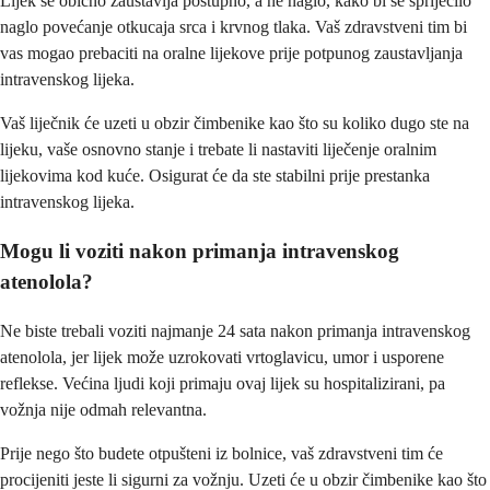
Lijek se obično zaustavlja postupno, a ne naglo, kako bi se spriječilo
naglo povećanje otkucaja srca i krvnog tlaka. Vaš zdravstveni tim bi
vas mogao prebaciti na oralne lijekove prije potpunog zaustavljanja
intravenskog lijeka.
Vaš liječnik će uzeti u obzir čimbenike kao što su koliko dugo ste na
lijeku, vaše osnovno stanje i trebate li nastaviti liječenje oralnim
lijekovima kod kuće. Osigurat će da ste stabilni prije prestanka
intravenskog lijeka.
Mogu li voziti nakon primanja intravenskog
atenolola?
Ne biste trebali voziti najmanje 24 sata nakon primanja intravenskog
atenolola, jer lijek može uzrokovati vrtoglavicu, umor i usporene
reflekse. Većina ljudi koji primaju ovaj lijek su hospitalizirani, pa
vožnja nije odmah relevantna.
Prije nego što budete otpušteni iz bolnice, vaš zdravstveni tim će
procijeniti jeste li sigurni za vožnju. Uzeti će u obzir čimbenike kao što