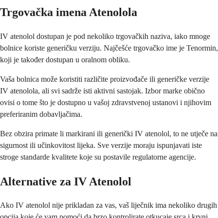
Trgovačka imena Atenolola
IV atenolol dostupan je pod nekoliko trgovačkih naziva, iako mnoge
bolnice koriste generičku verziju. Najčešće trgovačko ime je Tenormin,
koji je također dostupan u oralnom obliku.
Vaša bolnica može koristiti različite proizvođače ili generičke verzije
IV atenolola, ali svi sadrže isti aktivni sastojak. Izbor marke obično
ovisi o tome što je dostupno u vašoj zdravstvenoj ustanovi i njihovim
preferiranim dobavljačima.
Bez obzira primate li markirani ili generički IV atenolol, to ne utječe na
sigurnost ili učinkovitost lijeka. Sve verzije moraju ispunjavati iste
stroge standarde kvalitete koje su postavile regulatorne agencije.
Alternative za IV Atenolol
Ako IV atenolol nije prikladan za vas, vaš liječnik ima nekoliko drugih
opcija koje će vam pomoći da brzo kontrolirate otkucaje srca i krvni