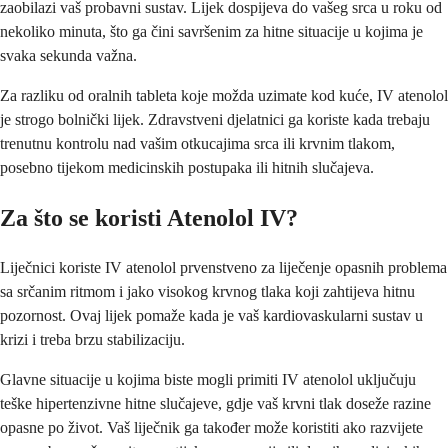
zaobilazi vaš probavni sustav. Lijek dospijeva do vašeg srca u roku od
nekoliko minuta, što ga čini savršenim za hitne situacije u kojima je
svaka sekunda važna.
Za razliku od oralnih tableta koje možda uzimate kod kuće, IV atenolol
je strogo bolnički lijek. Zdravstveni djelatnici ga koriste kada trebaju
trenutnu kontrolu nad vašim otkucajima srca ili krvnim tlakom,
posebno tijekom medicinskih postupaka ili hitnih slučajeva.
Za što se koristi Atenolol IV?
Liječnici koriste IV atenolol prvenstveno za liječenje opasnih problema
sa srčanim ritmom i jako visokog krvnog tlaka koji zahtijeva hitnu
pozornost. Ovaj lijek pomaže kada je vaš kardiovaskularni sustav u
krizi i treba brzu stabilizaciju.
Glavne situacije u kojima biste mogli primiti IV atenolol uključuju
teške hipertenzivne hitne slučajeve, gdje vaš krvni tlak doseže razine
opasne po život. Vaš liječnik ga također može koristiti ako razvijete