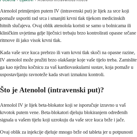
Atenolol primijenjen putem IV (intravenski put) je lijek za srce koji
pomaže usporiti rad srca i smanjiti krvni tlak tijekom medicinskih
hitnih slučajeva. Ovaj oblik atenolola koristi se samo u bolnicama ili
kliničkim uvjetima gdje liječnici trebaju brzo kontrolirati opasne srčane
ritmove ili jako visok krvni tlak.
Kada vaše srce kuca prebrzo ili vam krvni tlak skoči na opasne razine,
IV atenolol može pružiti brzo olakšanje koje vaše tijelo treba. Zamislite
ga kao nježnu kočnicu za vaš kardiovaskularni sustav, koja pomaže u
uspostavljanju ravnoteže kada stvari izmaknu kontroli.
Što je Atenolol (intravenski put)?
Atenolol IV je lijek beta-blokator koji se isporučuje izravno u vaš
krvotok putem vene. Beta-blokatori djeluju blokiranjem određenih
signala u vašem tijelu koji uzrokuju da vaše srce kuca brže i jače.
Ovaj oblik za injekcije djeluje mnogo brže od tableta jer u potpunosti