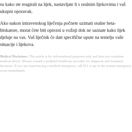
su kako ste reagirali na lijek, nastavljate li s oralnim lijekovima i vaš
ukupni oporavak.
Ako nakon intravenskog liječenja počnete uzimati oralne beta-
blokatore, morat ćete biti oprezni u vožnji dok ne saznate kako lijek
djeluje na vas. Vaš liječnik će dati specifične upute na temelju vaše
situacije i lijekova.
Medical Disclaimer:
This article is for informational purposes only and does not constitute
medical advice. Always consult a qualified healthcare provider for diagnosis and treatment
decisions. If you are experiencing a medical emergency, call 911 or go to the nearest emergency
room immediately.