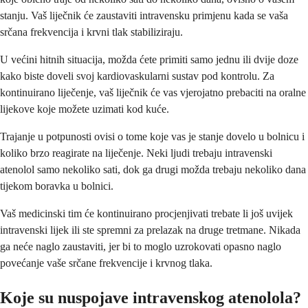
stanju. Vaš liječnik će zaustaviti intravensku primjenu kada se vaša
srčana frekvencija i krvni tlak stabiliziraju.
U većini hitnih situacija, možda ćete primiti samo jednu ili dvije doze
kako biste doveli svoj kardiovaskularni sustav pod kontrolu. Za
kontinuirano liječenje, vaš liječnik će vas vjerojatno prebaciti na oralne
lijekove koje možete uzimati kod kuće.
Trajanje u potpunosti ovisi o tome koje vas je stanje dovelo u bolnicu i
koliko brzo reagirate na liječenje. Neki ljudi trebaju intravenski
atenolol samo nekoliko sati, dok ga drugi možda trebaju nekoliko dana
tijekom boravka u bolnici.
Vaš medicinski tim će kontinuirano procjenjivati trebate li još uvijek
intravenski lijek ili ste spremni za prelazak na druge tretmane. Nikada
ga neće naglo zaustaviti, jer bi to moglo uzrokovati opasno naglo
povećanje vaše srčane frekvencije i krvnog tlaka.
Koje su nuspojave intravenskog atenolola?