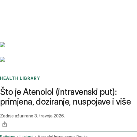
Benchmarks
Stories
FAQ
Sign up / Log in
HEALTH LIBRARY
Što je Atenolol (intravenski put):
primjena, doziranje, nuspojave i više
Zadnje ažurirano
3. travnja 2026.
Početna
Lijekovi
Atenolol Intravenous Route