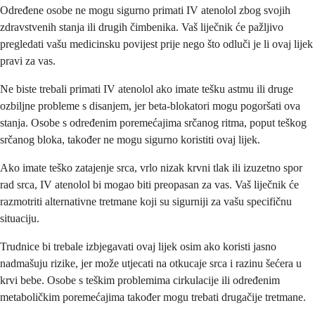
Određene osobe ne mogu sigurno primati IV atenolol zbog svojih
zdravstvenih stanja ili drugih čimbenika. Vaš liječnik će pažljivo
pregledati vašu medicinsku povijest prije nego što odluči je li ovaj lijek
pravi za vas.
Ne biste trebali primati IV atenolol ako imate tešku astmu ili druge
ozbiljne probleme s disanjem, jer beta-blokatori mogu pogoršati ova
stanja. Osobe s određenim poremećajima srčanog ritma, poput teškog
srčanog bloka, također ne mogu sigurno koristiti ovaj lijek.
Ako imate teško zatajenje srca, vrlo nizak krvni tlak ili izuzetno spor
rad srca, IV atenolol bi mogao biti preopasan za vas. Vaš liječnik će
razmotriti alternativne tretmane koji su sigurniji za vašu specifičnu
situaciju.
Trudnice bi trebale izbjegavati ovaj lijek osim ako koristi jasno
nadmašuju rizike, jer može utjecati na otkucaje srca i razinu šećera u
krvi bebe. Osobe s teškim problemima cirkulacije ili određenim
metaboličkim poremećajima također mogu trebati drugačije tretmane.