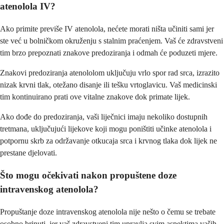
atenolola IV?
Ako primite previše IV atenolola, nećete morati ništa učiniti sami jer
ste već u bolničkom okruženju s stalnim praćenjem. Vaš će zdravstveni
tim brzo prepoznati znakove predoziranja i odmah će poduzeti mjere.
Znakovi predoziranja atenololom uključuju vrlo spor rad srca, izrazito
nizak krvni tlak, otežano disanje ili tešku vrtoglavicu. Vaš medicinski
tim kontinuirano prati ove vitalne znakove dok primate lijek.
Ako dođe do predoziranja, vaši liječnici imaju nekoliko dostupnih
tretmana, uključujući lijekove koji mogu poništiti učinke atenolola i
potpornu skrb za održavanje otkucaja srca i krvnog tlaka dok lijek ne
prestane djelovati.
Što mogu očekivati nakon propuštene doze
intravenskog atenolola?
Propuštanje doze intravenskog atenolola nije nešto o čemu se trebate
osobno brinuti, jer vaš zdravstveni tim upravlja svim aspektima vaših