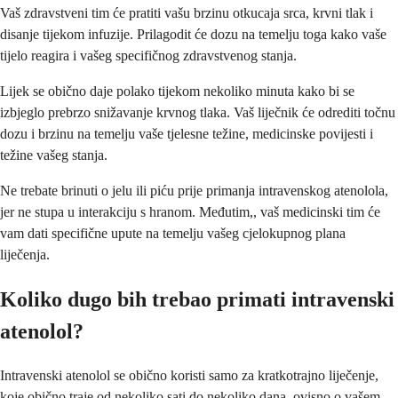
Vaš zdravstveni tim će pratiti vašu brzinu otkucaja srca, krvni tlak i
disanje tijekom infuzije. Prilagodit će dozu na temelju toga kako vaše
tijelo reagira i vašeg specifičnog zdravstvenog stanja.
Lijek se obično daje polako tijekom nekoliko minuta kako bi se
izbjeglo prebrzo snižavanje krvnog tlaka. Vaš liječnik će odrediti točnu
dozu i brzinu na temelju vaše tjelesne težine, medicinske povijesti i
težine vašeg stanja.
Ne trebate brinuti o jelu ili piću prije primanja intravenskog atenolola,
jer ne stupa u interakciju s hranom. Međutim,, vaš medicinski tim će
vam dati specifične upute na temelju vašeg cjelokupnog plana
liječenja.
Koliko dugo bih trebao primati intravenski
atenolol?
Intravenski atenolol se obično koristi samo za kratkotrajno liječenje,
koje obično traje od nekoliko sati do nekoliko dana, ovisno o vašem