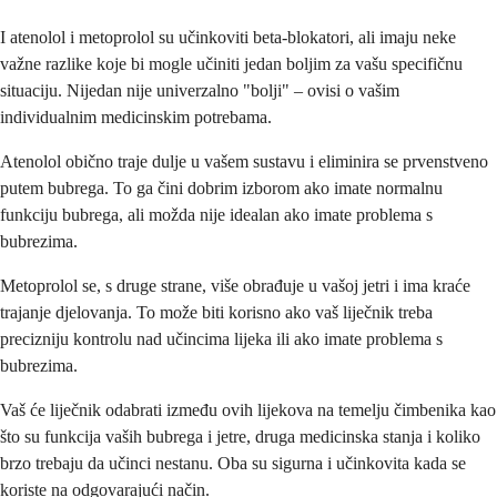
I atenolol i metoprolol su učinkoviti beta-blokatori, ali imaju neke
važne razlike koje bi mogle učiniti jedan boljim za vašu specifičnu
situaciju. Nijedan nije univerzalno "bolji" – ovisi o vašim
individualnim medicinskim potrebama.
Atenolol obično traje dulje u vašem sustavu i eliminira se prvenstveno
putem bubrega. To ga čini dobrim izborom ako imate normalnu
funkciju bubrega, ali možda nije idealan ako imate problema s
bubrezima.
Metoprolol se, s druge strane, više obrađuje u vašoj jetri i ima kraće
trajanje djelovanja. To može biti korisno ako vaš liječnik treba
precizniju kontrolu nad učincima lijeka ili ako imate problema s
bubrezima.
Vaš će liječnik odabrati između ovih lijekova na temelju čimbenika kao
što su funkcija vaših bubrega i jetre, druga medicinska stanja i koliko
brzo trebaju da učinci nestanu. Oba su sigurna i učinkovita kada se
koriste na odgovarajući način.