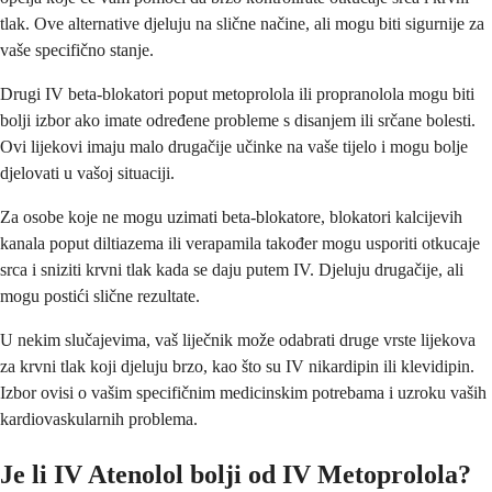
tlak. Ove alternative djeluju na slične načine, ali mogu biti sigurnije za
vaše specifično stanje.
Drugi IV beta-blokatori poput metoprolola ili propranolola mogu biti
bolji izbor ako imate određene probleme s disanjem ili srčane bolesti.
Ovi lijekovi imaju malo drugačije učinke na vaše tijelo i mogu bolje
djelovati u vašoj situaciji.
Za osobe koje ne mogu uzimati beta-blokatore, blokatori kalcijevih
kanala poput diltiazema ili verapamila također mogu usporiti otkucaje
srca i sniziti krvni tlak kada se daju putem IV. Djeluju drugačije, ali
mogu postići slične rezultate.
U nekim slučajevima, vaš liječnik može odabrati druge vrste lijekova
za krvni tlak koji djeluju brzo, kao što su IV nikardipin ili klevidipin.
Izbor ovisi o vašim specifičnim medicinskim potrebama i uzroku vaših
kardiovaskularnih problema.
Je li IV Atenolol bolji od IV Metoprolola?