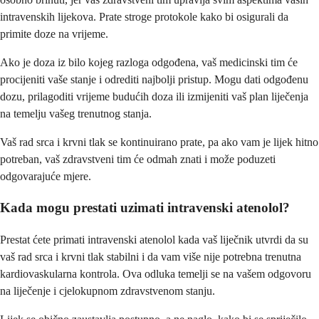
intravenskih lijekova. Prate stroge protokole kako bi osigurali da
primite doze na vrijeme.
Ako je doza iz bilo kojeg razloga odgođena, vaš medicinski tim će
procijeniti vaše stanje i odrediti najbolji pristup. Mogu dati odgođenu
dozu, prilagoditi vrijeme budućih doza ili izmijeniti vaš plan liječenja
na temelju vašeg trenutnog stanja.
Vaš rad srca i krvni tlak se kontinuirano prate, pa ako vam je lijek hitno
potreban, vaš zdravstveni tim će odmah znati i može poduzeti
odgovarajuće mjere.
Kada mogu prestati uzimati intravenski atenolol?
Prestat ćete primati intravenski atenolol kada vaš liječnik utvrdi da su
vaš rad srca i krvni tlak stabilni i da vam više nije potrebna trenutna
kardiovaskularna kontrola. Ova odluka temelji se na vašem odgovoru
na liječenje i cjelokupnom zdravstvenom stanju.