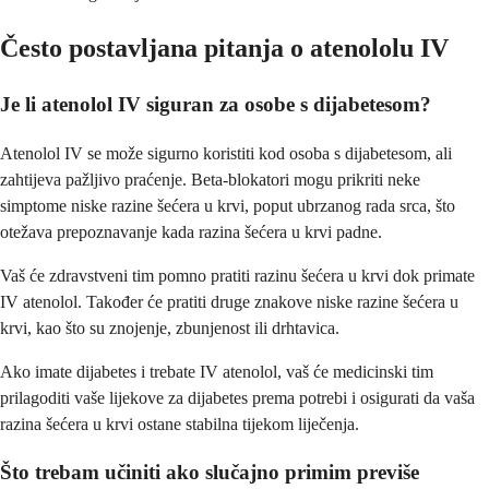
Često postavljana pitanja o atenololu IV
Je li atenolol IV siguran za osobe s dijabetesom?
Atenolol IV se može sigurno koristiti kod osoba s dijabetesom, ali
zahtijeva pažljivo praćenje. Beta-blokatori mogu prikriti neke
simptome niske razine šećera u krvi, poput ubrzanog rada srca, što
otežava prepoznavanje kada razina šećera u krvi padne.
Vaš će zdravstveni tim pomno pratiti razinu šećera u krvi dok primate
IV atenolol. Također će pratiti druge znakove niske razine šećera u
krvi, kao što su znojenje, zbunjenost ili drhtavica.
Ako imate dijabetes i trebate IV atenolol, vaš će medicinski tim
prilagoditi vaše lijekove za dijabetes prema potrebi i osigurati da vaša
razina šećera u krvi ostane stabilna tijekom liječenja.
Što trebam učiniti ako slučajno primim previše