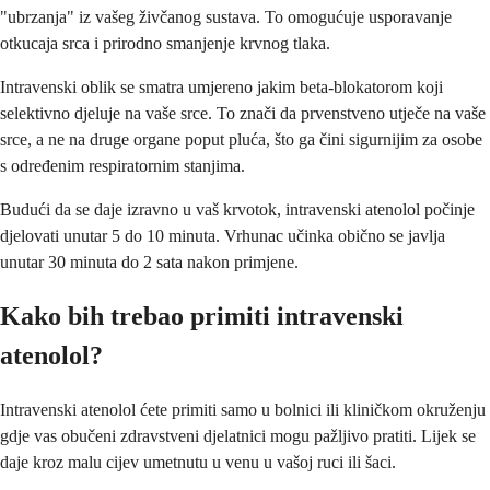
"ubrzanja" iz vašeg živčanog sustava. To omogućuje usporavanje
otkucaja srca i prirodno smanjenje krvnog tlaka.
Intravenski oblik se smatra umjereno jakim beta-blokatorom koji
selektivno djeluje na vaše srce. To znači da prvenstveno utječe na vaše
srce, a ne na druge organe poput pluća, što ga čini sigurnijim za osobe
s određenim respiratornim stanjima.
Budući da se daje izravno u vaš krvotok, intravenski atenolol počinje
djelovati unutar 5 do 10 minuta. Vrhunac učinka obično se javlja
unutar 30 minuta do 2 sata nakon primjene.
Kako bih trebao primiti intravenski
atenolol?
Intravenski atenolol ćete primiti samo u bolnici ili kliničkom okruženju
gdje vas obučeni zdravstveni djelatnici mogu pažljivo pratiti. Lijek se
daje kroz malu cijev umetnutu u venu u vašoj ruci ili šaci.