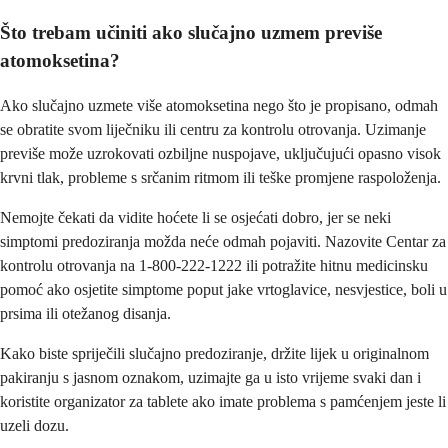
Što trebam učiniti ako slučajno uzmem previše
atomoksetina?
Ako slučajno uzmete više atomoksetina nego što je propisano, odmah
se obratite svom liječniku ili centru za kontrolu otrovanja. Uzimanje
previše može uzrokovati ozbiljne nuspojave, uključujući opasno visok
krvni tlak, probleme s srčanim ritmom ili teške promjene raspoloženja.
Nemojte čekati da vidite hoćete li se osjećati dobro, jer se neki
simptomi predoziranja možda neće odmah pojaviti. Nazovite Centar za
kontrolu otrovanja na 1-800-222-1222 ili potražite hitnu medicinsku
pomoć ako osjetite simptome poput jake vrtoglavice, nesvjestice, boli u
prsima ili otežanog disanja.
Kako biste spriječili slučajno predoziranje, držite lijek u originalnom
pakiranju s jasnom oznakom, uzimajte ga u isto vrijeme svaki dan i
koristite organizator za tablete ako imate problema s pamćenjem jeste li
uzeli dozu.