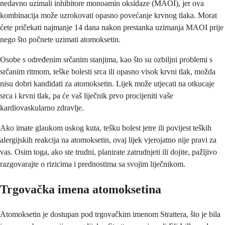
nedavno uzimali inhibitore monoamin oksidaze (MAOI), jer ova
kombinacija može uzrokovati opasno povećanje krvnog tlaka. Morat
ćete pričekati najmanje 14 dana nakon prestanka uzimanja MAOI prije
nego što počnete uzimati atomoksetin.
Osobe s određenim srčanim stanjima, kao što su ozbiljni problemi s
srčanim ritmom, teške bolesti srca ili opasno visok krvni tlak, možda
nisu dobri kandidati za atomoksetin. Lijek može utjecati na otkucaje
srca i krvni tlak, pa će vaš liječnik prvo procijeniti vaše
kardiovaskularno zdravlje.
Ako imate glaukom uskog kuta, tešku bolest jetre ili povijest teških
alergijskih reakcija na atomoksetin, ovaj lijek vjerojatno nije pravi za
vas. Osim toga, ako ste trudni, planirate zatrudnjeti ili dojite, pažljivo
razgovarajte o rizicima i prednostima sa svojim liječnikom.
Trgovačka imena atomoksetina
Atomoksetin je dostupan pod trgovačkim imenom Strattera, što je bila