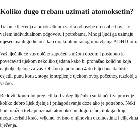
Koliko dugo trebam uzimati atomoksetin?
Trajanje liječenja atomoksetinom varira od osobe do osobe i ovisi o
vašem individualnom odgovoru i potrebama. Mnogi ljudi ga uzimaju
mjesecima ili godinama kao dio kontinuiranog upravljanja ADHD-om.
Vaš liječnik će vas obično započeti s nižom dozom i postupno je
povećavati tijekom nekoliko tjedana kako bi pronašao količinu koja
najbolje djeluje za vas. Obično je potrebno 4 do 6 tjedana da biste
osjetili punu korist, stoga je strpljenje tijekom ovog početnog razdoblja
važno.
Redoviti kontrolni pregledi kod vašeg liječnika su ključni za praćenje
koliko dobro lijek djeluje i prilagođavanje doze ako je potrebno. Neki
ljudi možda trebaju uzimati atomoksetin dugoročno, dok ga drugi
mogu koristiti kraće vrijeme, ovisno o njihovim okolnostima i ciljevima
liječenja.