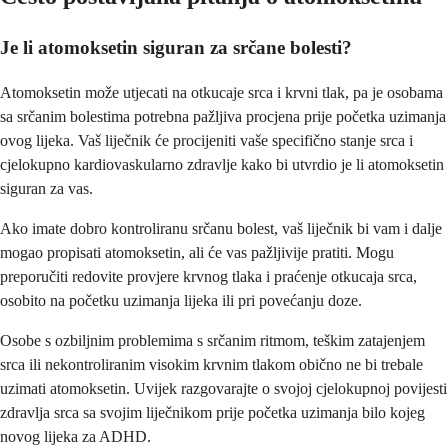
Je li atomoksetin siguran za srčane bolesti?
Atomoksetin može utjecati na otkucaje srca i krvni tlak, pa je osobama
sa srčanim bolestima potrebna pažljiva procjena prije početka uzimanja
ovog lijeka. Vaš liječnik će procijeniti vaše specifično stanje srca i
cjelokupno kardiovaskularno zdravlje kako bi utvrdio je li atomoksetin
siguran za vas.
Ako imate dobro kontroliranu srčanu bolest, vaš liječnik bi vam i dalje
mogao propisati atomoksetin, ali će vas pažljivije pratiti. Mogu
preporučiti redovite provjere krvnog tlaka i praćenje otkucaja srca,
osobito na početku uzimanja lijeka ili pri povećanju doze.
Osobe s ozbiljnim problemima s srčanim ritmom, teškim zatajenjem
srca ili nekontroliranim visokim krvnim tlakom obično ne bi trebale
uzimati atomoksetin. Uvijek razgovarajte o svojoj cjelokupnoj povijesti
zdravlja srca sa svojim liječnikom prije početka uzimanja bilo kojeg
novog lijeka za ADHD.