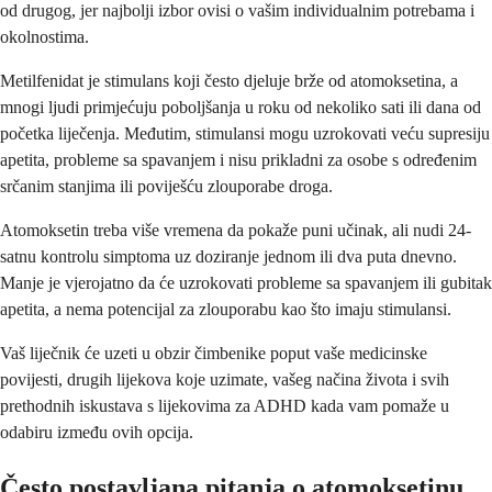
od drugog, jer najbolji izbor ovisi o vašim individualnim potrebama i
okolnostima.
Metilfenidat je stimulans koji često djeluje brže od atomoksetina, a
mnogi ljudi primjećuju poboljšanja u roku od nekoliko sati ili dana od
početka liječenja. Međutim, stimulansi mogu uzrokovati veću supresiju
apetita, probleme sa spavanjem i nisu prikladni za osobe s određenim
srčanim stanjima ili poviješću zlouporabe droga.
Atomoksetin treba više vremena da pokaže puni učinak, ali nudi 24-
satnu kontrolu simptoma uz doziranje jednom ili dva puta dnevno.
Manje je vjerojatno da će uzrokovati probleme sa spavanjem ili gubitak
apetita, a nema potencijal za zlouporabu kao što imaju stimulansi.
Vaš liječnik će uzeti u obzir čimbenike poput vaše medicinske
povijesti, drugih lijekova koje uzimate, vašeg načina života i svih
prethodnih iskustava s lijekovima za ADHD kada vam pomaže u
odabiru između ovih opcija.
Često postavljana pitanja o atomoksetinu