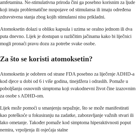
amfetamina. Ne-stimulativna priroda čini ga posebno korisnim za ljude
koji imaju problematične nuspojave od stimulansa ili imaju određena
zdravstvena stanja zbog kojih stimulansi nisu prikladni.
Atomoksetin dolazi u obliku kapsula i uzima se oralno jednom ili dva
puta dnevno. Lijek je dostupan u različitim jačinama kako bi liječnici
mogli pronaći pravu dozu za potrebe svake osobe.
Za što se koristi atomoksetin?
Atomoksetin je odobren od strane FDA posebno za liječenje ADHD-a
kod djece u dobi od 6 i više godina, tinejdžera i odraslih. Pomaže u
poboljšanju osnovnih simptoma koji svakodnevni život čine izazovnim
za osobe s ADHD-om.
Lijek može pomoći u smanjenju nepažnje, što se može manifestirati
kao poteškoće u fokusiranju na zadatke, zaboravljanje važnih stvari ili
lako ometanje. Također pomaže kod simptoma hiperaktivnosti poput
nemira, vrpoljenja ili osjećaja stalne