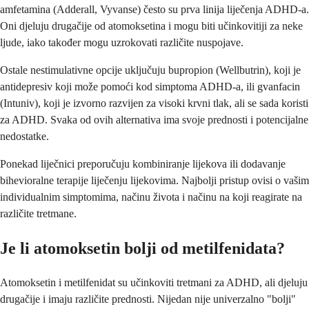
amfetamina (Adderall, Vyvanse) često su prva linija liječenja ADHD-a.
Oni djeluju drugačije od atomoksetina i mogu biti učinkovitiji za neke
ljude, iako također mogu uzrokovati različite nuspojave.
Ostale nestimulativne opcije uključuju bupropion (Wellbutrin), koji je
antidepresiv koji može pomoći kod simptoma ADHD-a, ili gvanfacin
(Intuniv), koji je izvorno razvijen za visoki krvni tlak, ali se sada koristi
za ADHD. Svaka od ovih alternativa ima svoje prednosti i potencijalne
nedostatke.
Ponekad liječnici preporučuju kombiniranje lijekova ili dodavanje
bihevioralne terapije liječenju lijekovima. Najbolji pristup ovisi o vašim
individualnim simptomima, načinu života i načinu na koji reagirate na
različite tretmane.
Je li atomoksetin bolji od metilfenidata?
Atomoksetin i metilfenidat su učinkoviti tretmani za ADHD, ali djeluju
drugačije i imaju različite prednosti. Nijedan nije univerzalno "bolji"