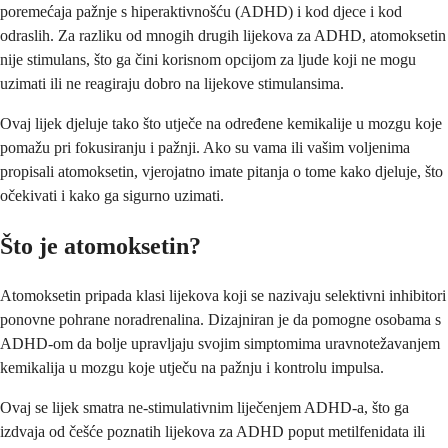
poremećaja pažnje s hiperaktivnošću (ADHD) i kod djece i kod
odraslih. Za razliku od mnogih drugih lijekova za ADHD, atomoksetin
nije stimulans, što ga čini korisnom opcijom za ljude koji ne mogu
uzimati ili ne reagiraju dobro na lijekove stimulansima.
Ovaj lijek djeluje tako što utječe na određene kemikalije u mozgu koje
pomažu pri fokusiranju i pažnji. Ako su vama ili vašim voljenima
propisali atomoksetin, vjerojatno imate pitanja o tome kako djeluje, što
očekivati i kako ga sigurno uzimati.
Što je atomoksetin?
Atomoksetin pripada klasi lijekova koji se nazivaju selektivni inhibitori
ponovne pohrane noradrenalina. Dizajniran je da pomogne osobama s
ADHD-om da bolje upravljaju svojim simptomima uravnotežavanjem
kemikalija u mozgu koje utječu na pažnju i kontrolu impulsa.
Ovaj se lijek smatra ne-stimulativnim liječenjem ADHD-a, što ga
izdvaja od češće poznatih lijekova za ADHD poput metilfenidata ili