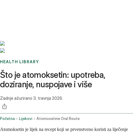
Benchmarks
Stories
FAQ
Sign up / Log in
HEALTH LIBRARY
Što je atomoksetin: upotreba,
doziranje, nuspojave i više
Zadnje ažurirano
3. travnja 2026.
Početna
Lijekovi
Atomoxetine Oral Route
Atomoksetin je lijek na recept koji se prvenstveno koristi za liječenje