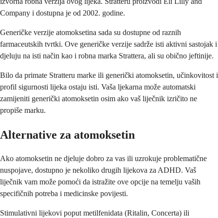
izvorna robna verzija ovog lijeka. Stratteru proizvodi Eli Lilly and
Company i dostupna je od 2002. godine.
Generičke verzije atomoksetina sada su dostupne od raznih
farmaceutskih tvrtki. Ove generičke verzije sadrže isti aktivni sastojak i
djeluju na isti način kao i robna marka Strattera, ali su obično jeftinije.
Bilo da primate Stratteru marke ili generički atomoksetin, učinkovitost i
profil sigurnosti lijeka ostaju isti. Vaša ljekarna može automatski
zamijeniti generički atomoksetin osim ako vaš liječnik izričito ne
propiše marku.
Alternative za atomoksetin
Ako atomoksetin ne djeluje dobro za vas ili uzrokuje problematične
nuspojave, dostupno je nekoliko drugih lijekova za ADHD. Vaš
liječnik vam može pomoći da istražite ove opcije na temelju vaših
specifičnih potreba i medicinske povijesti.
Stimulativni lijekovi poput metilfenidata (Ritalin, Concerta) ili