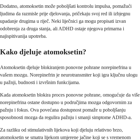
Dodatno, atomoksetin može poboljšati kontrolu impulsa, pomažući
ljudima da razmisle prije djelovanja, pričekaju svoj red ili izbjegnu
upadanje drugima u riječ. Neki liječnici ga mogu propisati izvan
odobrenja za druga stanja, ali ADHD ostaje njegova primarna i
najispitivanija upotreba.
Kako djeluje atomoksetin?
Atomoksetin djeluje blokiranjem ponovne pohrane norepinefrina u
vašem mozgu. Norepinefrin je neurotransmiter koji igra ključnu ulogu
u pažnji, budnosti i izvršnim funkcijama.
Kada atomoksetin blokira proces ponovne pohrane, omogućuje da više
norepinefrina ostane dostupno u područjima mozga odgovornim za
pažnju i fokus. Ova povećana dostupnost pomaže u poboljšanju
sposobnosti mozga da regulira pažnju i smanji simptome ADHD-a.
Za razliku od stimulativnih lijekova koji djeluju relativno brzo,
atomoksetin se smatra lijekom umjerene jačine koji se s vremenom