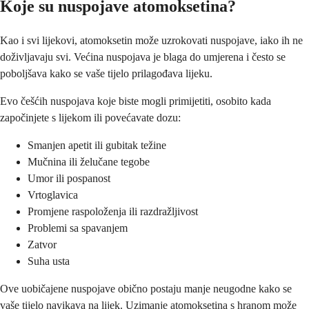
Koje su nuspojave atomoksetina?
Kao i svi lijekovi, atomoksetin može uzrokovati nuspojave, iako ih ne
doživljavaju svi. Većina nuspojava je blaga do umjerena i često se
poboljšava kako se vaše tijelo prilagođava lijeku.
Evo češćih nuspojava koje biste mogli primijetiti, osobito kada
započinjete s lijekom ili povećavate dozu:
Smanjen apetit ili gubitak težine
Mučnina ili želučane tegobe
Umor ili pospanost
Vrtoglavica
Promjene raspoloženja ili razdražljivost
Problemi sa spavanjem
Zatvor
Suha usta
Ove uobičajene nuspojave obično postaju manje neugodne kako se
vaše tijelo navikava na lijek. Uzimanje atomoksetina s hranom može