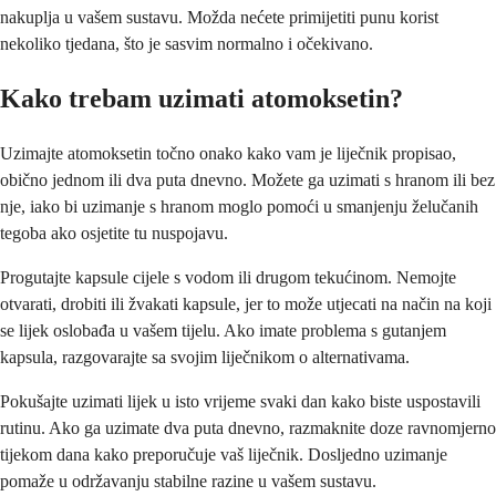
nakuplja u vašem sustavu. Možda nećete primijetiti punu korist
nekoliko tjedana, što je sasvim normalno i očekivano.
Kako trebam uzimati atomoksetin?
Uzimajte atomoksetin točno onako kako vam je liječnik propisao,
obično jednom ili dva puta dnevno. Možete ga uzimati s hranom ili bez
nje, iako bi uzimanje s hranom moglo pomoći u smanjenju želučanih
tegoba ako osjetite tu nuspojavu.
Progutajte kapsule cijele s vodom ili drugom tekućinom. Nemojte
otvarati, drobiti ili žvakati kapsule, jer to može utjecati na način na koji
se lijek oslobađa u vašem tijelu. Ako imate problema s gutanjem
kapsula, razgovarajte sa svojim liječnikom o alternativama.
Pokušajte uzimati lijek u isto vrijeme svaki dan kako biste uspostavili
rutinu. Ako ga uzimate dva puta dnevno, razmaknite doze ravnomjerno
tijekom dana kako preporučuje vaš liječnik. Dosljedno uzimanje
pomaže u održavanju stabilne razine u vašem sustavu.