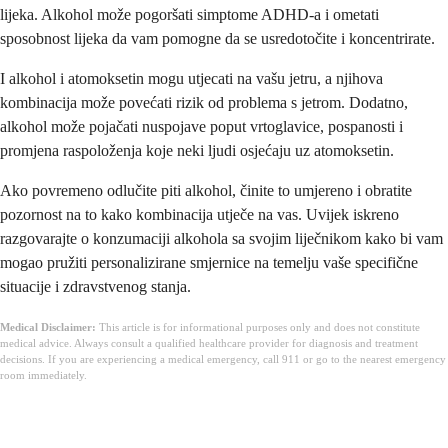
lijeka. Alkohol može pogoršati simptome ADHD-a i ometati
sposobnost lijeka da vam pomogne da se usredotočite i koncentrirate.
I alkohol i atomoksetin mogu utjecati na vašu jetru, a njihova
kombinacija može povećati rizik od problema s jetrom. Dodatno,
alkohol može pojačati nuspojave poput vrtoglavice, pospanosti i
promjena raspoloženja koje neki ljudi osjećaju uz atomoksetin.
Ako povremeno odlučite piti alkohol, činite to umjereno i obratite
pozornost na to kako kombinacija utječe na vas. Uvijek iskreno
razgovarajte o konzumaciji alkohola sa svojim liječnikom kako bi vam
mogao pružiti personalizirane smjernice na temelju vaše specifične
situacije i zdravstvenog stanja.
Medical Disclaimer:
This article is for informational purposes only and does not constitute
medical advice. Always consult a qualified healthcare provider for diagnosis and treatment
decisions. If you are experiencing a medical emergency, call 911 or go to the nearest emergency
room immediately.