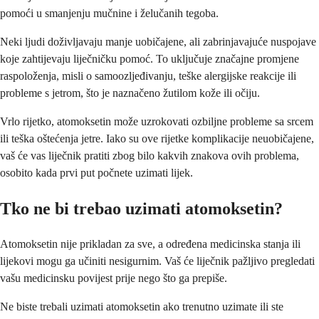
pomoći u smanjenju mučnine i želučanih tegoba.
Neki ljudi doživljavaju manje uobičajene, ali zabrinjavajuće nuspojave
koje zahtijevaju liječničku pomoć. To uključuje značajne promjene
raspoloženja, misli o samoozljeđivanju, teške alergijske reakcije ili
probleme s jetrom, što je naznačeno žutilom kože ili očiju.
Vrlo rijetko, atomoksetin može uzrokovati ozbiljne probleme sa srcem
ili teška oštećenja jetre. Iako su ove rijetke komplikacije neuobičajene,
vaš će vas liječnik pratiti zbog bilo kakvih znakova ovih problema,
osobito kada prvi put počnete uzimati lijek.
Tko ne bi trebao uzimati atomoksetin?
Atomoksetin nije prikladan za sve, a određena medicinska stanja ili
lijekovi mogu ga učiniti nesigurnim. Vaš će liječnik pažljivo pregledati
vašu medicinsku povijest prije nego što ga prepiše.
Ne biste trebali uzimati atomoksetin ako trenutno uzimate ili ste