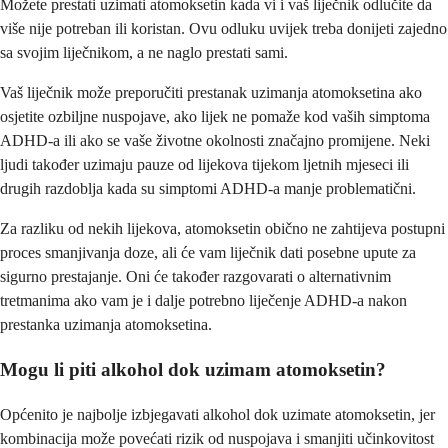
Možete prestati uzimati atomoksetin kada vi i vaš liječnik odlučite da
više nije potreban ili koristan. Ovu odluku uvijek treba donijeti zajedno
sa svojim liječnikom, a ne naglo prestati sami.
Vaš liječnik može preporučiti prestanak uzimanja atomoksetina ako
osjetite ozbiljne nuspojave, ako lijek ne pomaže kod vaših simptoma
ADHD-a ili ako se vaše životne okolnosti značajno promijene. Neki
ljudi također uzimaju pauze od lijekova tijekom ljetnih mjeseci ili
drugih razdoblja kada su simptomi ADHD-a manje problematični.
Za razliku od nekih lijekova, atomoksetin obično ne zahtijeva postupni
proces smanjivanja doze, ali će vam liječnik dati posebne upute za
sigurno prestajanje. Oni će također razgovarati o alternativnim
tretmanima ako vam je i dalje potrebno liječenje ADHD-a nakon
prestanka uzimanja atomoksetina.
Mogu li piti alkohol dok uzimam atomoksetin?
Općenito je najbolje izbjegavati alkohol dok uzimate atomoksetin, jer
kombinacija može povećati rizik od nuspojava i smanjiti učinkovitost