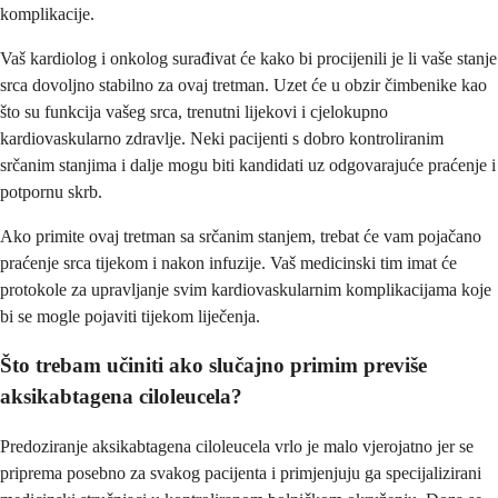
komplikacije.
Vaš kardiolog i onkolog surađivat će kako bi procijenili je li vaše stanje
srca dovoljno stabilno za ovaj tretman. Uzet će u obzir čimbenike kao
što su funkcija vašeg srca, trenutni lijekovi i cjelokupno
kardiovaskularno zdravlje. Neki pacijenti s dobro kontroliranim
srčanim stanjima i dalje mogu biti kandidati uz odgovarajuće praćenje i
potpornu skrb.
Ako primite ovaj tretman sa srčanim stanjem, trebat će vam pojačano
praćenje srca tijekom i nakon infuzije. Vaš medicinski tim imat će
protokole za upravljanje svim kardiovaskularnim komplikacijama koje
bi se mogle pojaviti tijekom liječenja.
Što trebam učiniti ako slučajno primim previše
aksikabtagena ciloleucela?
Predoziranje aksikabtagena ciloleucela vrlo je malo vjerojatno jer se
priprema posebno za svakog pacijenta i primjenjuju ga specijalizirani