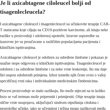
Je li axicabtagene ciloleucel bolji od
tisagenlecleucela?
I axicabtagene ciloleucel i tisagenlecleucel su učinkovite terapije CAR-
T stanicama koje ciljaju na CD19-pozitivne karcinome, ali imaju neke
razlike u proizvodnji i odobrenoj upotrebi. Izravne usporedbe su
izazovne jer su proučavane u različitim populacijama pacijenata i
kliničkim ispitivanjima.
Axicabtagene ciloleucel je odobren za određene limfome i pokazao je
snažne stope odgovora u kliničkim ispitivanjima. Tisagenlecleucel je
odobren i za određene limfome i za neke vrste leukemije, što mu daje
širi raspon odobrenih primjena. Izbor između njih često ovisi o vašoj
specifičnoj vrsti raka i individualnim medicinskim čimbenicima.
Procesi proizvodnje se malo razlikuju, što može utjecati na to koliko
brzo se vaš tretman može pripremiti i primijeniti. Obje terapije imaju
slične vrste nuspojava, uključujući sindrom otpuštanja citokina i
neurološke učinke, iako se učestalost i težina mogu razlikovati među