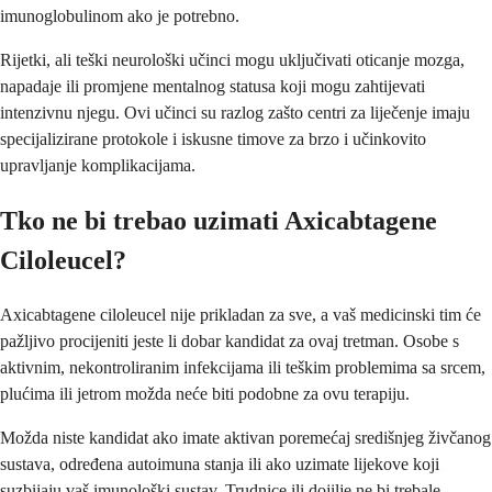
imunoglobulinom ako je potrebno.
Rijetki, ali teški neurološki učinci mogu uključivati oticanje mozga,
napadaje ili promjene mentalnog statusa koji mogu zahtijevati
intenzivnu njegu. Ovi učinci su razlog zašto centri za liječenje imaju
specijalizirane protokole i iskusne timove za brzo i učinkovito
upravljanje komplikacijama.
Tko ne bi trebao uzimati Axicabtagene
Ciloleucel?
Axicabtagene ciloleucel nije prikladan za sve, a vaš medicinski tim će
pažljivo procijeniti jeste li dobar kandidat za ovaj tretman. Osobe s
aktivnim, nekontroliranim infekcijama ili teškim problemima sa srcem,
plućima ili jetrom možda neće biti podobne za ovu terapiju.
Možda niste kandidat ako imate aktivan poremećaj središnjeg živčanog
sustava, određena autoimuna stanja ili ako uzimate lijekove koji
suzbijaju vaš imunološki sustav. Trudnice ili dojilje ne bi trebale