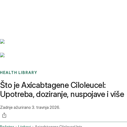
Benchmarks
Stories
FAQ
Sign up / Log in
HEALTH LIBRARY
Što je Axicabtagene Ciloleucel:
Upotreba, doziranje, nuspojave i više
Zadnje ažurirano
3. travnja 2026.
Početna
Lijekovi
Axicabtagene Ciloleucel Intravenous Route