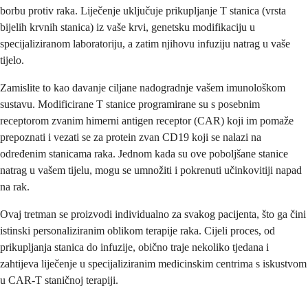
borbu protiv raka. Liječenje uključuje prikupljanje T stanica (vrsta
bijelih krvnih stanica) iz vaše krvi, genetsku modifikaciju u
specijaliziranom laboratoriju, a zatim njihovu infuziju natrag u vaše
tijelo.
Zamislite to kao davanje ciljane nadogradnje vašem imunološkom
sustavu. Modificirane T stanice programirane su s posebnim
receptorom zvanim himerni antigen receptor (CAR) koji im pomaže
prepoznati i vezati se za protein zvan CD19 koji se nalazi na
određenim stanicama raka. Jednom kada su ove poboljšane stanice
natrag u vašem tijelu, mogu se umnožiti i pokrenuti učinkovitiji napad
na rak.
Ovaj tretman se proizvodi individualno za svakog pacijenta, što ga čini
istinski personaliziranim oblikom terapije raka. Cijeli proces, od
prikupljanja stanica do infuzije, obično traje nekoliko tjedana i
zahtijeva liječenje u specijaliziranim medicinskim centrima s iskustvom
u CAR-T staničnoj terapiji.