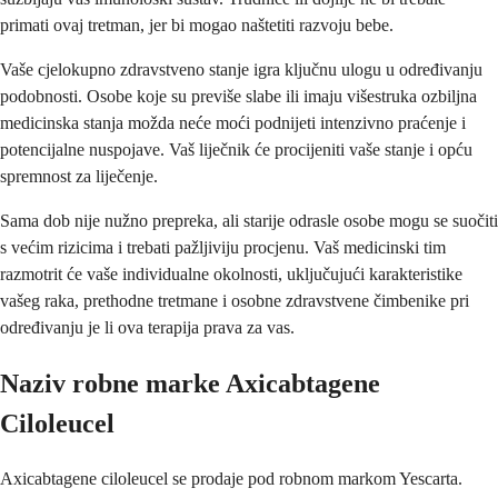
primati ovaj tretman, jer bi mogao naštetiti razvoju bebe.
Vaše cjelokupno zdravstveno stanje igra ključnu ulogu u određivanju
podobnosti. Osobe koje su previše slabe ili imaju višestruka ozbiljna
medicinska stanja možda neće moći podnijeti intenzivno praćenje i
potencijalne nuspojave. Vaš liječnik će procijeniti vaše stanje i opću
spremnost za liječenje.
Sama dob nije nužno prepreka, ali starije odrasle osobe mogu se suočiti
s većim rizicima i trebati pažljiviju procjenu. Vaš medicinski tim
razmotrit će vaše individualne okolnosti, uključujući karakteristike
vašeg raka, prethodne tretmane i osobne zdravstvene čimbenike pri
određivanju je li ova terapija prava za vas.
Naziv robne marke Axicabtagene
Ciloleucel
Axicabtagene ciloleucel se prodaje pod robnom markom Yescarta.