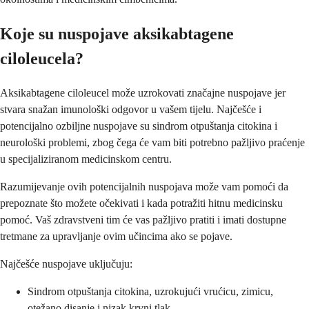
Koje su nuspojave aksikabtagene
ciloleucela?
Aksikabtagene ciloleucel može uzrokovati značajne nuspojave jer
stvara snažan imunološki odgovor u vašem tijelu. Najčešće i
potencijalno ozbiljne nuspojave su sindrom otpuštanja citokina i
neurološki problemi, zbog čega će vam biti potrebno pažljivo praćenje
u specijaliziranom medicinskom centru.
Razumijevanje ovih potencijalnih nuspojava može vam pomoći da
prepoznate što možete očekivati i kada potražiti hitnu medicinsku
pomoć. Vaš zdravstveni tim će vas pažljivo pratiti i imati dostupne
tretmane za upravljanje ovim učincima ako se pojave.
Najčešće nuspojave uključuju:
Sindrom otpuštanja citokina, uzrokujući vrućicu, zimicu,
otežano disanje i nizak krvni tlak