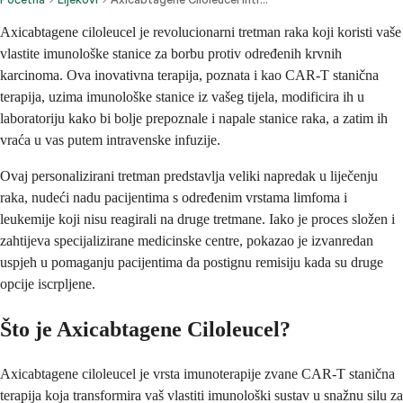
Axicabtagene ciloleucel je revolucionarni tretman raka koji koristi vaše
vlastite imunološke stanice za borbu protiv određenih krvnih
karcinoma. Ova inovativna terapija, poznata i kao CAR-T stanična
terapija, uzima imunološke stanice iz vašeg tijela, modificira ih u
laboratoriju kako bi bolje prepoznale i napale stanice raka, a zatim ih
vraća u vas putem intravenske infuzije.
Ovaj personalizirani tretman predstavlja veliki napredak u liječenju
raka, nudeći nadu pacijentima s određenim vrstama limfoma i
leukemije koji nisu reagirali na druge tretmane. Iako je proces složen i
zahtijeva specijalizirane medicinske centre, pokazao je izvanredan
uspjeh u pomaganju pacijentima da postignu remisiju kada su druge
opcije iscrpljene.
Što je Axicabtagene Ciloleucel?
Axicabtagene ciloleucel je vrsta imunoterapije zvane CAR-T stanična
terapija koja transformira vaš vlastiti imunološki sustav u snažnu silu za