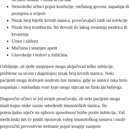
Neurološki učinci poput konfuzije, otežanog govora, napadaja ili
promjena u svijesti
Nizak broj bijelih krvnih stanica, povećavajući rizik od infekcije
Nizak broj trombocita, što dovodi do lakog stvaranja modrica ili
krvarenja
Umor i slabost
Mučnina i smanjen apetit
Glavobolje i bolovi u mišićima
Ozbiljnije, ali rjeđe nuspojave mogu uključivati teške infekcije,
probleme sa srcem i dugotrajno nizak broj krvnih stanica. Neki
pacijenti mogu doživjeti sindrom lize tumora, gdje se stanice raka brzo
raspadaju i oslobađaju tvari koje mogu utjecati na funkciju bubrega.
Dugoročni učinci se još uvijek proučavaju, ali neki pacijenti mogu
imati trajno niske razine određenih imunoloških stanica, što
potencijalno utječe na njihovu sposobnost borbe protiv infekcija. Vaš
medicinski tim će pratiti oporavak vašeg imunološkog sustava i može
preporučiti preventivne tretmane poput terapije zamjene