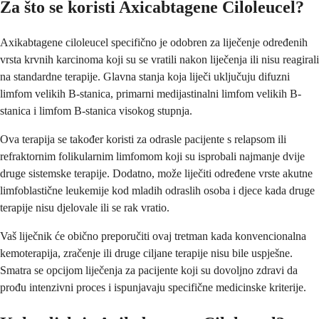
Za što se koristi Axicabtagene Ciloleucel?
Axikabtagene ciloleucel specifično je odobren za liječenje određenih
vrsta krvnih karcinoma koji su se vratili nakon liječenja ili nisu reagirali
na standardne terapije. Glavna stanja koja liječi uključuju difuzni
limfom velikih B-stanica, primarni medijastinalni limfom velikih B-
stanica i limfom B-stanica visokog stupnja.
Ova terapija se također koristi za odrasle pacijente s relapsom ili
refraktornim folikularnim limfomom koji su isprobali najmanje dvije
druge sistemske terapije. Dodatno, može liječiti određene vrste akutne
limfoblastične leukemije kod mladih odraslih osoba i djece kada druge
terapije nisu djelovale ili se rak vratio.
Vaš liječnik će obično preporučiti ovaj tretman kada konvencionalna
kemoterapija, zračenje ili druge ciljane terapije nisu bile uspješne.
Smatra se opcijom liječenja za pacijente koji su dovoljno zdravi da
prođu intenzivni proces i ispunjavaju specifične medicinske kriterije.