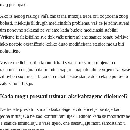
ovaj postupak.
Ako iz nekog razloga vaša zakazana infuzija treba biti odgođena zbog
bolesti, infekcije ili drugih medicinskih problema, vaš će je zdravstveni
tim ponovno zakazati za vrijeme kada budete medicinski stabilni.
Vrijeme je fleksibilno sve dok vaše pripremljene stanice ostaju održive,
iako postoje ograničenja koliko dugo modificirane stanice mogu biti
pohranjene.
Vaš će medicinski tim komunicirati s vama o svim promjenama
rasporeda i osigurati da primite terapiju u najprikladnije vrijeme za vaše
zdravlje i sigurnost. Također će pratiti vaše stanje dok čekate ponovno
zakazanu infuziju.
Kada mogu prestati uzimati aksikabtagene ciloleucel?
Ne trebate prestati uzimati aksikabtagene ciloleucel jer se daje kao
jedna infuzija, a ne kao kontinuirani lijek. Jednom kada se modificirane
T stanice infundiraju u vaše tijelo, one nastavljaju raditi samostalno u