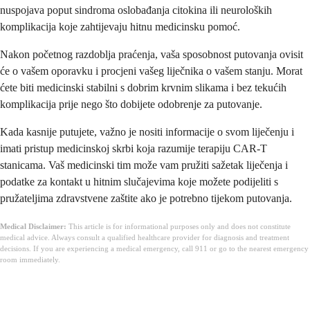
nuspojava poput sindroma oslobađanja citokina ili neuroloških
komplikacija koje zahtijevaju hitnu medicinsku pomoć.
Nakon početnog razdoblja praćenja, vaša sposobnost putovanja ovisit
će o vašem oporavku i procjeni vašeg liječnika o vašem stanju. Morat
ćete biti medicinski stabilni s dobrim krvnim slikama i bez tekućih
komplikacija prije nego što dobijete odobrenje za putovanje.
Kada kasnije putujete, važno je nositi informacije o svom liječenju i
imati pristup medicinskoj skrbi koja razumije terapiju CAR-T
stanicama. Vaš medicinski tim može vam pružiti sažetak liječenja i
podatke za kontakt u hitnim slučajevima koje možete podijeliti s
pružateljima zdravstvene zaštite ako je potrebno tijekom putovanja.
Medical Disclaimer:
This article is for informational purposes only and does not constitute
medical advice. Always consult a qualified healthcare provider for diagnosis and treatment
decisions. If you are experiencing a medical emergency, call 911 or go to the nearest emergency
room immediately.