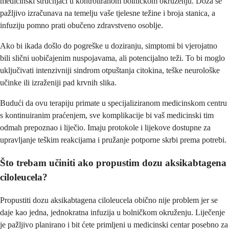
medicinski stručnjaci u kontroliranom bolničkom okruženju. Doza se
pažljivo izračunava na temelju vaše tjelesne težine i broja stanica, a
infuziju pomno prati obučeno zdravstveno osoblje.
Ako bi ikada došlo do pogreške u doziranju, simptomi bi vjerojatno
bili slični uobičajenim nuspojavama, ali potencijalno teži. To bi moglo
uključivati intenzivniji sindrom otpuštanja citokina, teške neurološke
učinke ili izraženiji pad krvnih slika.
Budući da ovu terapiju primate u specijaliziranom medicinskom centru
s kontinuiranim praćenjem, sve komplikacije bi vaš medicinski tim
odmah prepoznao i liječio. Imaju protokole i lijekove dostupne za
upravljanje teškim reakcijama i pružanje potporne skrbi prema potrebi.
Što trebam učiniti ako propustim dozu aksikabtagena
ciloleucela?
Propustiti dozu aksikabtagena ciloleucela obično nije problem jer se
daje kao jedna, jednokratna infuzija u bolničkom okruženju. Liječenje
je pažljivo planirano i bit ćete primljeni u medicinski centar posebno za