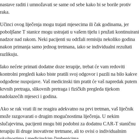
nastave raditi i umnožavati se same od sebe kako bi se borile protiv
raka.
Učinci ovog liječenja mogu trajati mjesecima ili čak godinama, jer
poboljšane T stanice mogu ustrajati u vašem tijelu i pružati kontinuirani
nadzor nad rakom. Neki pacijenti su održali remisiju nekoliko godina
nakon primanja samo jednog tretmana, iako se individualni rezultati
razlikuju.
Iako nećete primati dodatne doze terapije, trebat će vam redoviti
kontrolni pregledi kako biste pratili svoj odgovor i pazili na bilo kakve
odgođene nuspojave. Vaš medicinski tim pratit će vaš napredak putem
krvnih pretraga, slikovnih pretraga i fizičkih pregleda tijekom
nadolazećih mjeseci i godina.
Ako se rak vrati ili ne reagira adekvatno na prvi tretman, vaš liječnik
može razgovarati o drugim mogućnostima liječenja. U nekim
slučajevima, pacijenti mogu biti podobni za dodatnu CAR-T staničnu
terapiju ili druge inovativne tretmane, ali to ovisi o individualnim
okolnostima i medicinskim čimbenicima.