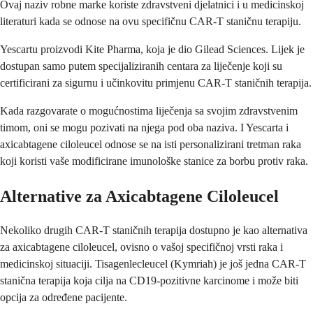
Ovaj naziv robne marke koriste zdravstveni djelatnici i u medicinskoj
literaturi kada se odnose na ovu specifičnu CAR-T staničnu terapiju.
Yescartu proizvodi Kite Pharma, koja je dio Gilead Sciences. Lijek je
dostupan samo putem specijaliziranih centara za liječenje koji su
certificirani za sigurnu i učinkovitu primjenu CAR-T staničnih terapija.
Kada razgovarate o mogućnostima liječenja sa svojim zdravstvenim
timom, oni se mogu pozivati na njega pod oba naziva. I Yescarta i
axicabtagene ciloleucel odnose se na isti personalizirani tretman raka
koji koristi vaše modificirane imunološke stanice za borbu protiv raka.
Alternative za Axicabtagene Ciloleucel
Nekoliko drugih CAR-T staničnih terapija dostupno je kao alternativa
za axicabtagene ciloleucel, ovisno o vašoj specifičnoj vrsti raka i
medicinskoj situaciji. Tisagenlecleucel (Kymriah) je još jedna CAR-T
stanična terapija koja cilja na CD19-pozitivne karcinome i može biti
opcija za određene pacijente.