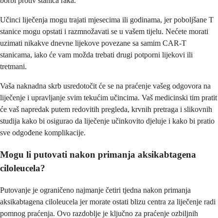
borbi protiv stanica raka.
Učinci liječenja mogu trajati mjesecima ili godinama, jer poboljšane T
stanice mogu opstati i razmnožavati se u vašem tijelu. Nećete morati
uzimati nikakve dnevne lijekove povezane sa samim CAR-T
stanicama, iako će vam možda trebati drugi potporni lijekovi ili
tretmani.
Vaša naknadna skrb usredotočit će se na praćenje vašeg odgovora na
liječenje i upravljanje svim tekućim učincima. Vaš medicinski tim pratit
će vaš napredak putem redovitih pregleda, krvnih pretraga i slikovnih
studija kako bi osigurao da liječenje učinkovito djeluje i kako bi pratio
sve odgođene komplikacije.
Mogu li putovati nakon primanja aksikabtagena
ciloleucela?
Putovanje je ograničeno najmanje četiri tjedna nakon primanja
aksikabtagena ciloleucela jer morate ostati blizu centra za liječenje radi
pomnog praćenja. Ovo razdoblje je ključno za praćenje ozbiljnih