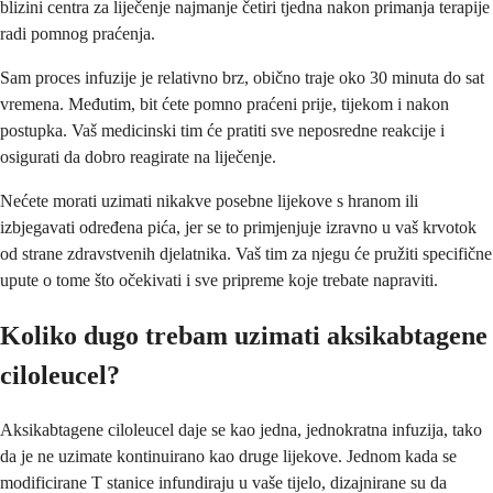
blizini centra za liječenje najmanje četiri tjedna nakon primanja terapije
radi pomnog praćenja.
Sam proces infuzije je relativno brz, obično traje oko 30 minuta do sat
vremena. Međutim, bit ćete pomno praćeni prije, tijekom i nakon
postupka. Vaš medicinski tim će pratiti sve neposredne reakcije i
osigurati da dobro reagirate na liječenje.
Nećete morati uzimati nikakve posebne lijekove s hranom ili
izbjegavati određena pića, jer se to primjenjuje izravno u vaš krvotok
od strane zdravstvenih djelatnika. Vaš tim za njegu će pružiti specifične
upute o tome što očekivati i sve pripreme koje trebate napraviti.
Koliko dugo trebam uzimati aksikabtagene
ciloleucel?
Aksikabtagene ciloleucel daje se kao jedna, jednokratna infuzija, tako
da je ne uzimate kontinuirano kao druge lijekove. Jednom kada se
modificirane T stanice infundiraju u vaše tijelo, dizajnirane su da