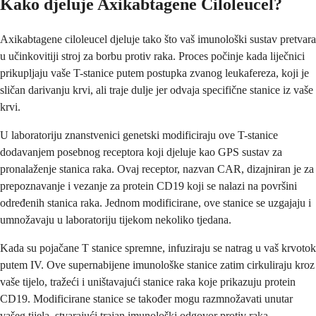
Kako djeluje Axikabtagene Ciloleucel?
Axikabtagene ciloleucel djeluje tako što vaš imunološki sustav pretvara
u učinkovitiji stroj za borbu protiv raka. Proces počinje kada liječnici
prikupljaju vaše T-stanice putem postupka zvanog leukafereza, koji je
sličan darivanju krvi, ali traje dulje jer odvaja specifične stanice iz vaše
krvi.
U laboratoriju znanstvenici genetski modificiraju ove T-stanice
dodavanjem posebnog receptora koji djeluje kao GPS sustav za
pronalaženje stanica raka. Ovaj receptor, nazvan CAR, dizajniran je za
prepoznavanje i vezanje za protein CD19 koji se nalazi na površini
određenih stanica raka. Jednom modificirane, ove stanice se uzgajaju i
umnožavaju u laboratoriju tijekom nekoliko tjedana.
Kada su pojačane T stanice spremne, infuziraju se natrag u vaš krvotok
putem IV. Ove supernabijene imunološke stanice zatim cirkuliraju kroz
vaše tijelo, tražeći i uništavajući stanice raka koje prikazuju protein
CD19. Modificirane stanice se također mogu razmnožavati unutar
vašeg tijela, stvarajući trajan imunološki odgovor protiv raka.