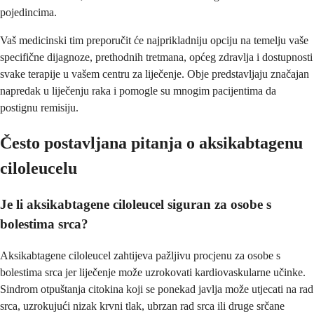
pojedincima.
Vaš medicinski tim preporučit će najprikladniju opciju na temelju vaše
specifične dijagnoze, prethodnih tretmana, općeg zdravlja i dostupnosti
svake terapije u vašem centru za liječenje. Obje predstavljaju značajan
napredak u liječenju raka i pomogle su mnogim pacijentima da
postignu remisiju.
Često postavljana pitanja o aksikabtagenu
ciloleucelu
Je li aksikabtagene ciloleucel siguran za osobe s
bolestima srca?
Aksikabtagene ciloleucel zahtijeva pažljivu procjenu za osobe s
bolestima srca jer liječenje može uzrokovati kardiovaskularne učinke.
Sindrom otpuštanja citokina koji se ponekad javlja može utjecati na rad
srca, uzrokujući nizak krvni tlak, ubrzan rad srca ili druge srčane