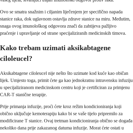
Ovo se smatra snažnim i ciljanim liječenjem jer specifično napada
stanice raka, dok uglavnom ostavlja zdrave stanice na miru. Međutim,
snaga ovog imunološkog odgovora znači da zahtijeva pažljivo
praćenje i upravljanje od strane specijaliziranih medicinskih timova.
Kako trebam uzimati aksikabtagene
ciloleucel?
Aksikabtagene ciloleucel nije nešto što uzimate kod kuće kao običan
lijek. Umjesto toga, primit ćete ga kao jednokratnu intravensku infuziju
u specijaliziranom medicinskom centru koji je certificiran za primjenu
CAR-T stanične terapije.
Prije primanja infuzije, proći ćete kroz režim kondicioniranja koji
obično uključuje kemoterapiju kako bi se vaše tijelo pripremilo za
modificirane T stanice. Ovaj tretman kondicioniranja obično se događa
nekoliko dana prije zakazanog datuma infuzije. Morat ćete ostati u