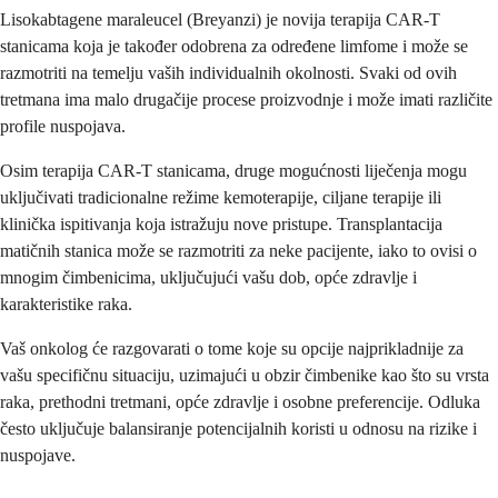
Lisokabtagene maraleucel (Breyanzi) je novija terapija CAR-T
stanicama koja je također odobrena za određene limfome i može se
razmotriti na temelju vaših individualnih okolnosti. Svaki od ovih
tretmana ima malo drugačije procese proizvodnje i može imati različite
profile nuspojava.
Osim terapija CAR-T stanicama, druge mogućnosti liječenja mogu
uključivati tradicionalne režime kemoterapije, ciljane terapije ili
klinička ispitivanja koja istražuju nove pristupe. Transplantacija
matičnih stanica može se razmotriti za neke pacijente, iako to ovisi o
mnogim čimbenicima, uključujući vašu dob, opće zdravlje i
karakteristike raka.
Vaš onkolog će razgovarati o tome koje su opcije najprikladnije za
vašu specifičnu situaciju, uzimajući u obzir čimbenike kao što su vrsta
raka, prethodni tretmani, opće zdravlje i osobne preferencije. Odluka
često uključuje balansiranje potencijalnih koristi u odnosu na rizike i
nuspojave.