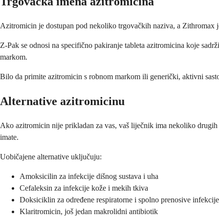
Trgovačka imena azitromicina
Azitromicin je dostupan pod nekoliko trgovačkih naziva, a Zithromax j
Z-Pak se odnosi na specifično pakiranje tableta azitromicina koje sadrži
markom.
Bilo da primite azitromicin s robnom markom ili generički, aktivni sasto
Alternative azitromicinu
Ako azitromicin nije prikladan za vas, vaš liječnik ima nekoliko drugih o
imate.
Uobičajene alternative uključuju:
Amoksicilin za infekcije dišnog sustava i uha
Cefaleksin za infekcije kože i mekih tkiva
Doksiciklin za određene respiratorne i spolno prenosive infekcije
Klaritromicin, još jedan makrolidni antibiotik