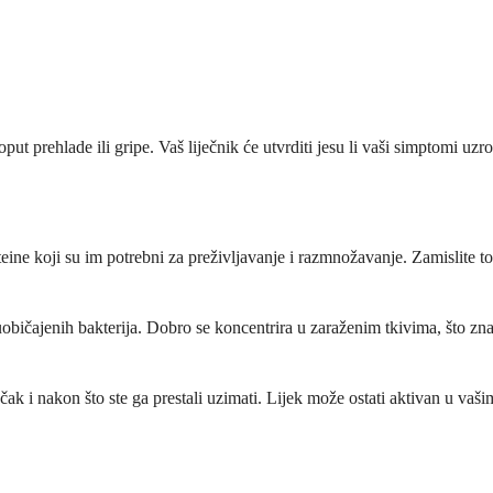
ut prehlade ili gripe. Vaš liječnik će utvrditi jesu li vaši simptomi uzr
oteine koji su im potrebni za preživljavanje i razmnožavanje. Zamislite
običajenih bakterija. Dobro se koncentrira u zaraženim tkivima, što zna
 čak i nakon što ste ga prestali uzimati. Lijek može ostati aktivan u vaš