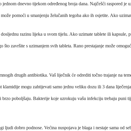
 jednom dnevno tijekom određenog broja dana. Najčešći raspored je uzim
 može pomoći u smanjenju želučanih tegoba ako ih osjetite. Ako uzimate
i dosljednu razinu lijeka u svom tijelu. Ako uzimate tablete ili kapsule,
 nego što završite s uzimanjem svih tableta. Rano prestajanje može omoguć
nogih drugih antibiotika. Vaš liječnik će odrediti točno trajanje na teme
ut klamidije mogu zahtijevati samo jednu veliku dozu ili 3 dana liječenja.
brzo poboljšaju. Bakterije koje uzrokuju vašu infekciju trebaju puni tije
i ljudi dobro podnose. Većina nuspojava je blaga i nestaje sama od sebe