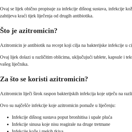
Ovaj se lijek obično propisuje za infekcije dišnog sustava, infekcije ko
zahtijeva kraći tijek liječenja od drugih antibiotika.
Što je azitromicin?
Azitromicin je antibiotik na recept koji cilja na bakterijske infekcije u c
Ovaj lijek dolazi u različitim oblicima, uključujući tablete, kapsule i 
vašeg liječnika.
Za što se koristi azitromicin?
Azitromicin liječi širok raspon bakterijskih infekcija koje utječu na razli
Ovo su najčešće infekcije koje azitromicin pomaže u liječenju:
Infekcije dišnog sustava poput bronhitisa i upale pluća
Infekcije sinusa koje nisu reagirale na druge tretmane
Infekcije kože i mekih tkiva