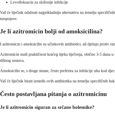
Levofloksacin za složenije infekcije
Vaš će liječnik odabrati najprikladniju alternativu na temelju specifičn
nuspojave.
Je li azitromicin bolji od amoksicilina?
I azitromicin i amoksicilin su učinkoviti antibiotici, ali djeluju protiv ra
Azitromicin nudi praktičnost kraćeg tijeka liječenja, obično 3-5 dana 
dišnog sustava.
Amoksicilin se, s druge strane, često preferira za infekcije uha kod djece
Vaš će liječnik birati između ovih antibiotika na temelju specifičnih bak
Često postavljana pitanja o azitromicinu
Je li azitromicin siguran za srčane bolesnike?