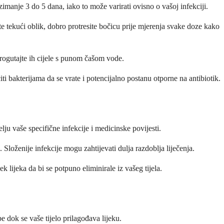
anje 3 do 5 dana, iako to može varirati ovisno o vašoj infekciji.
 tekući oblik, dobro protresite bočicu prije mjerenja svake doze kako
 progutajte ih cijele s punom čašom vode.
iti bakterijama da se vrate i potencijalno postanu otporne na antibiotik.
lju vaše specifične infekcije i medicinske povijesti.
 Složenije infekcije mogu zahtijevati dulja razdoblja liječenja.
k lijeka da bi se potpuno eliminirale iz vašeg tijela.
 dok se vaše tijelo prilagođava lijeku.