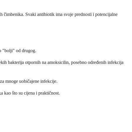
nih čimbenika. Svaki antibiotik ima svoje prednosti i potencijalne
no "bolji" od drugog.
ekih bakterija otpornih na amoksicilin, posebno određenih infekcija
or za mnoge uobičajene infekcije.
a kao što su cijena i praktičnost.