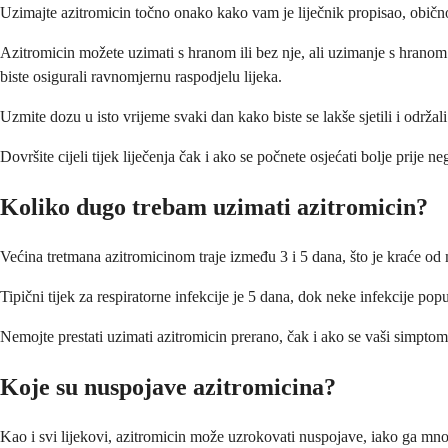
Uzimajte azitromicin točno onako kako vam je liječnik propisao, obično
Azitromicin možete uzimati s hranom ili bez nje, ali uzimanje s hranom
biste osigurali ravnomjernu raspodjelu lijeka.
Uzmite dozu u isto vrijeme svaki dan kako biste se lakše sjetili i održal
Dovršite cijeli tijek liječenja čak i ako se počnete osjećati bolje prije
Koliko dugo trebam uzimati azitromicin?
Većina tretmana azitromicinom traje između 3 i 5 dana, što je kraće od m
Tipični tijek za respiratorne infekcije je 5 dana, dok neke infekcije pop
Nemojte prestati uzimati azitromicin prerano, čak i ako se vaši simptomi 
Koje su nuspojave azitromicina?
Kao i svi lijekovi, azitromicin može uzrokovati nuspojave, iako ga mnog