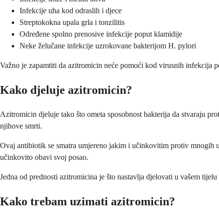
Infekcije uha kod odraslih i djece
Streptokokna upala grla i tonzilitis
Određene spolno prenosive infekcije poput klamidije
Neke želučane infekcije uzrokovane bakterijom H. pylori
Važno je zapamtiti da azitromicin neće pomoći kod virusnih infekcija pop
Kako djeluje azitromicin?
Azitromicin djeluje tako što ometa sposobnost bakterija da stvaraju pr
njihove smrti.
Ovaj antibiotik se smatra umjereno jakim i učinkovitim protiv mnogih u
učinkovito obavi svoj posao.
Jedna od prednosti azitromicina je što nastavlja djelovati u vašem tijelu
Kako trebam uzimati azitromicin?