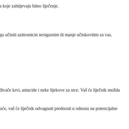
 koje zahtijevaju hitno liječenje.
gu učiniti azitromicin nesigurnim ili manje učinkovitim za vas.
đivače krvi, antacide i neke lijekove za srce. Vaš će liječnik možda
noće, vaš će liječnik odvagnuti prednosti u odnosu na potencijalne