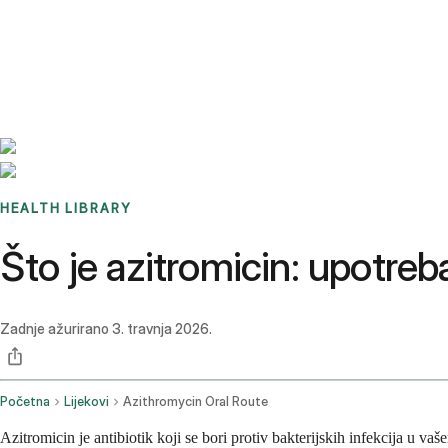
Benchmarks
Stories
FAQ
Sign up / Log in
HEALTH LIBRARY
Što je azitromicin: upotreba
Zadnje ažurirano
3. travnja 2026.
Početna
Lijekovi
Azithromycin Oral Route
Azitromicin je antibiotik koji se bori protiv bakterijskih infekcija u vaš