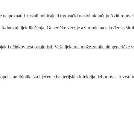
e najpoznatiji. Ostali uobičajeni trgovački nazivi uključuju Azithromy
 5-dnevni tijek liječenja. Generičke verzije azitromicina također su šir
jak i učinkovitost ostaju isti. Vaša ljekarna može zamijeniti generičke 
pcija antibiotika za liječenje bakterijskih infekcija. Izbor ovisi o vrsti