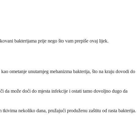
okovani bakterijama prije nego što vam prepiše ovaj lijek.
 to kao ometanje unutarnjeg mehanizma bakterija, što na kraju dovodi do
či da može doći do mjesta infekcije i ostati tamo dovoljno dugo da
im tkivima nekoliko dana, pružajući produženu zaštitu od rasta bakterija.