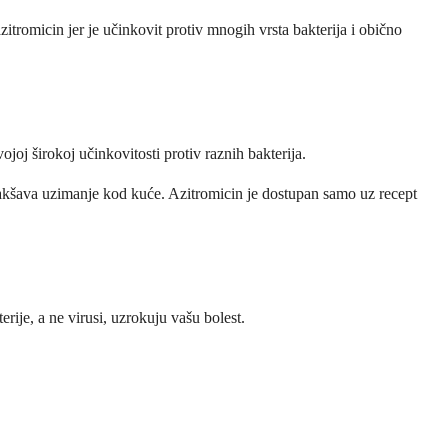
zitromicin jer je učinkovit protiv mnogih vrsta bakterija i obično
vojoj širokoj učinkovitosti protiv raznih bakterija.
i olakšava uzimanje kod kuće. Azitromicin je dostupan samo uz recept
terije, a ne virusi, uzrokuju vašu bolest.