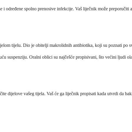
že i određene spolno prenosive infekcije. Vaš liječnik može preporučiti a
ijelom tijelu. Dio je obitelji makrolidnih antibiotika, koji su poznati po s
tekuću suspenziju. Oralni oblici su najčešće propisivani, što većini ljud
čite dijelove vašeg tijela. Vaš će ga liječnik propisati kada utvrdi da bak