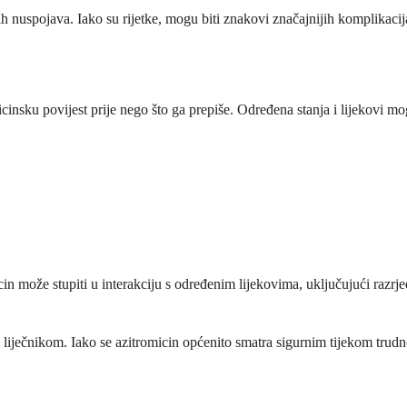
h nuspojava. Iako su rijetke, mogu biti znakovi značajnijih komplikacija
icinsku povijest prije nego što ga prepiše. Određena stanja i lijekovi mo
cin može stupiti u interakciju s određenim lijekovima, uključujući razrje
im liječnikom. Iako se azitromicin općenito smatra sigurnim tijekom trud