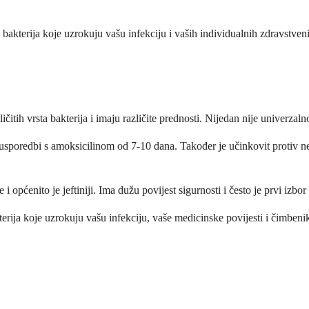
ih bakterija koje uzrokuju vašu infekciju i vaših individualnih zdravstve
zličitih vrsta bakterija i imaju različite prednosti. Nijedan nije univerzal
u usporedbi s amoksicilinom od 7-10 dana. Također je učinkovit protiv n
 i općenito je jeftiniji. Ima dužu povijest sigurnosti i često je prvi izb
terija koje uzrokuju vašu infekciju, vaše medicinske povijesti i čimbenik