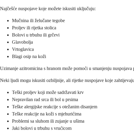
Najčešće nuspojave koje možete iskusiti uključuju:
Mučnina ili želučane tegobe
Proljev ili rijetka stolica
Bolovi u trbuhu ili grčevi
Glavobolja
Vrtoglavica
Blagi osip na koži
Uzimanje azitromicina s hranom može pomoći u smanjenju nuspojava po
Neki ljudi mogu iskusiti ozbiljnije, ali rijetke nuspojave koje zahtijev
Teški proljev koji može sadržavati krv
Nepravilan rad srca ili bol u prsima
Teške alergijske reakcije s otežanim disanjem
Teške reakcije na koži s mjehurićima
Problemi sa sluhom ili zujanje u ušima
Jaki bolovi u trbuhu s vrućicom