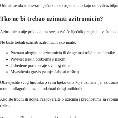
Odmah se obratite svom liječniku ako osjetite bilo koju od ovih ozbiljni
Tko ne bi trebao uzimati azitromicin?
Azitromicin nije prikladan za sve, a vaš će liječnik pregledati vašu med
Ne biste trebali uzimati azitromicin ako imate:
Poznatu alergiju na azitromicin ili druge makrolidne antibiotike
Povijest teških problema s jetrom
Određene poremećaje srčanog ritma
Myasthenia gravis (stanje slabosti mišića)
Obavijestite svog liječnika o svim lijekovima koje uzimate, jer azitromi
morati prilagoditi doze ili odabrati drugi antibiotik.
Ako ste trudni ili dojite, razgovarajte o rizicima i prednostima sa svoj
rizike.