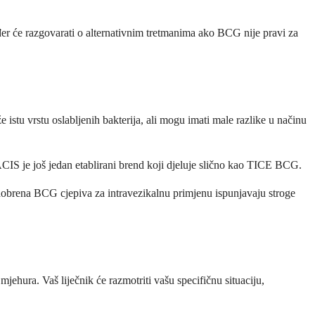
ođer će razgovarati o alternativnim tretmanima ako BCG nije pravi za
stu vrstu oslabljenih bakterija, ali mogu imati male razlike u načinu
S je još jedan etablirani brend koji djeluje slično kao TICE BCG.
odobrena BCG cjepiva za intravezikalnu primjenu ispunjavaju stroge
ehura. Vaš liječnik će razmotriti vašu specifičnu situaciju,