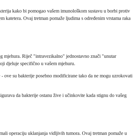
bakterija kako bi pomogao vašem imunološkom sustavu u borbi protiv
putem katetera. Ovaj tretman pomaže ljudima s određenim vrstama raka
nog mjehura. Riječ "intravezikalno" jednostavno znači "unutar
oji djeluje specifično u vašem mjehuru.
e - ove su bakterije posebno modificirane tako da ne mogu uzrokovati
igurava da bakterije ostanu žive i učinkovite kada stignu do vašeg
mali operaciju uklanjanja vidljivih tumora. Ovaj tretman pomaže u