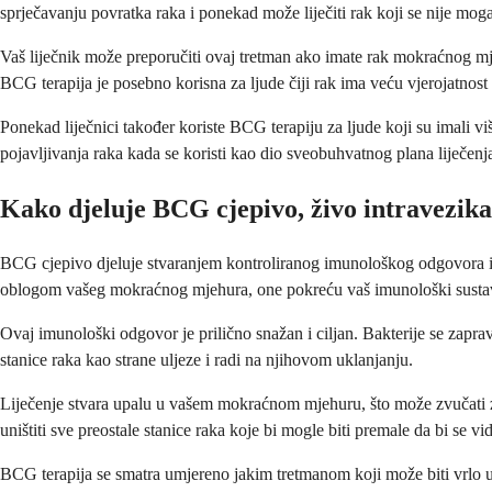
sprječavanju povratka raka i ponekad može liječiti rak koji se nije moga
Vaš liječnik može preporučiti ovaj tretman ako imate rak mokraćnog mjeh
BCG terapija je posebno korisna za ljude čiji rak ima veću vjerojatnost
Ponekad liječnici također koriste BCG terapiju za ljude koji su imali 
pojavljivanja raka kada se koristi kao dio sveobuhvatnog plana liječenj
Kako djeluje BCG cjepivo, živo intravezik
BCG cjepivo djeluje stvaranjem kontroliranog imunološkog odgovora izr
oblogom vašeg mokraćnog mjehura, one pokreću vaš imunološki sustav da
Ovaj imunološki odgovor je prilično snažan i ciljan. Bakterije se zapra
stanice raka kao strane uljeze i radi na njihovom uklanjanju.
Liječenje stvara upalu u vašem mokraćnom mjehuru, što može zvučati z
uništiti sve preostale stanice raka koje bi mogle biti premale da bi se vid
BCG terapija se smatra umjereno jakim tretmanom koji može biti vrlo uč