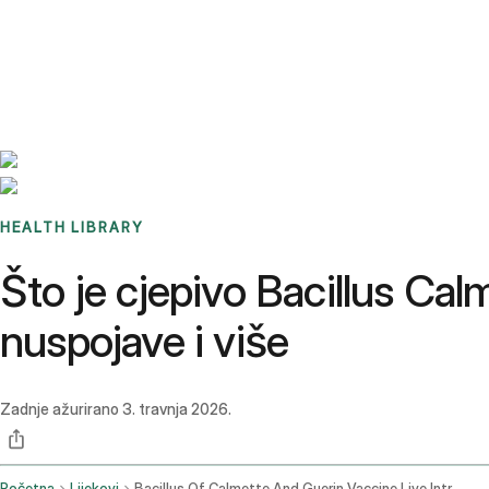
Benchmarks
Stories
FAQ
Sign up / Log in
HEALTH LIBRARY
Što je cjepivo Bacillus Cal
nuspojave i više
Zadnje ažurirano
3. travnja 2026.
Početna
Lijekovi
Bacillus Of Calmette And Guerin Vaccine Live Intravesical Route