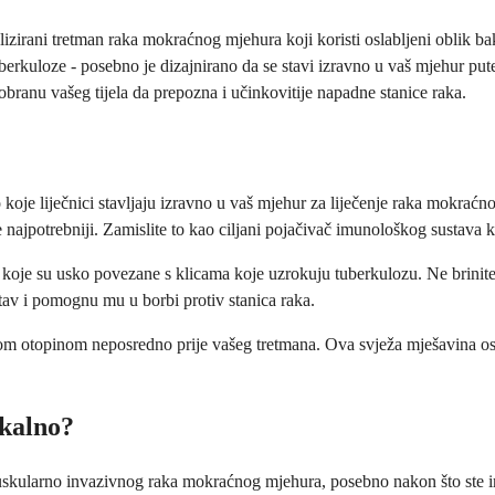
lizirani tretman raka mokraćnog mjehura koji koristi oslabljeni oblik 
tuberkuloze - posebno je dizajnirano da se stavi izravno u vaš mjehur 
obranu vašeg tijela da prepozna i učinkovitije napadne stanice raka.
 koje liječnici stavljaju izravno u vaš mjehur za liječenje raka mokrać
najpotrebniji. Zamislite to kao ciljani pojačivač imunološkog sustava k
, koje su usko povezane s klicama koje uzrokuju tuberkulozu. Ne brinit
stav i pomognu mu u borbi protiv stanica raka.
lnom otopinom neposredno prije vašeg tretmana. Ova svježa mješavina os
ikalno?
muskularno invazivnog raka mokraćnog mjehura, posebno nakon što ste i