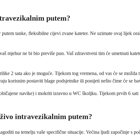
ntravezikalnim putem?
em tanke, fleksibilne cijevi zvane kateter. Ne uzimate ovaj lijek oralno
ko vaš mjehur ne bi bio previše pun. Vaš zdravstveni tim će umetnuti kate
rilike 2 sata ako je moguće. Tijekom tog vremena, od vas će se možda t
ju korisnim postaviti blage podsjetnike ili ponijeti nešto čime će se ba
običajene navike) i mokriti izravno u WC školjku. Tijekom prvih 6 sati
živo intravezikalnim putem?
ilagoditi na temelju vaše specifične situacije. Većina ljudi započinje s