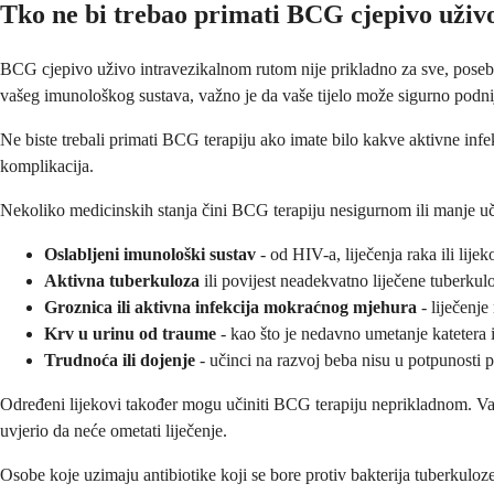
Tko ne bi trebao primati BCG cjepivo uživ
BCG cjepivo uživo intravezikalnom rutom nije prikladno za sve, posebn
vašeg imunološkog sustava, važno je da vaše tijelo može sigurno podnije
Ne biste trebali primati BCG terapiju ako imate bilo kakve aktivne infekc
komplikacija.
Nekoliko medicinskih stanja čini BCG terapiju nesigurnom ili manje uč
Oslabljeni imunološki sustav
- od HIV-a, liječenja raka ili lije
Aktivna tuberkuloza
ili povijest neadekvatno liječene tuberkul
Groznica ili aktivna infekcija mokraćnog mjehura
- liječenje
Krv u urinu od traume
- kao što je nedavno umetanje katetera 
Trudnoća ili dojenje
- učinci na razvoj beba nisu u potpunosti 
Određeni lijekovi također mogu učiniti BCG terapiju neprikladnom. Vaš li
uvjerio da neće ometati liječenje.
Osobe koje uzimaju antibiotike koji se bore protiv bakterija tuberkuloze 