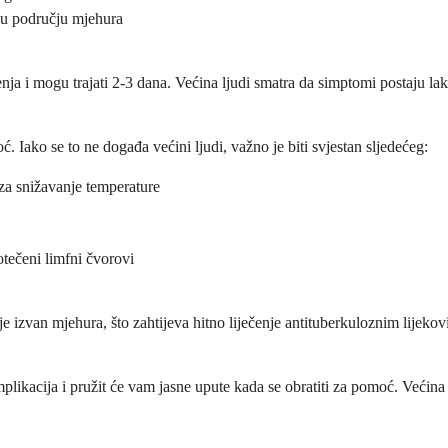
i u području mjehura
ja i mogu trajati 2-3 dana. Većina ljudi smatra da simptomi postaju lak
. Iako se to ne događa većini ljudi, važno je biti svjestan sljedećeg:
 za snižavanje temperature
otečeni limfni čvorovi
je izvan mjehura, što zahtijeva hitno liječenje antituberkuloznim lijekovi
plikacija i pružit će vam jasne upute kada se obratiti za pomoć. Većin