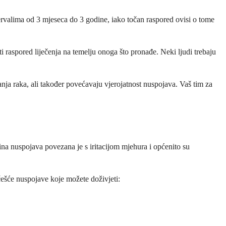
rvalima od 3 mjeseca do 3 godine, iako točan raspored ovisi o tome
 raspored liječenja na temelju onoga što pronađe. Neki ljudi trebaju
anja raka, ali također povećavaju vjerojatnost nuspojava. Vaš tim za
a nuspojava povezana je s iritacijom mjehura i općenito su
češće nuspojave koje možete doživjeti: