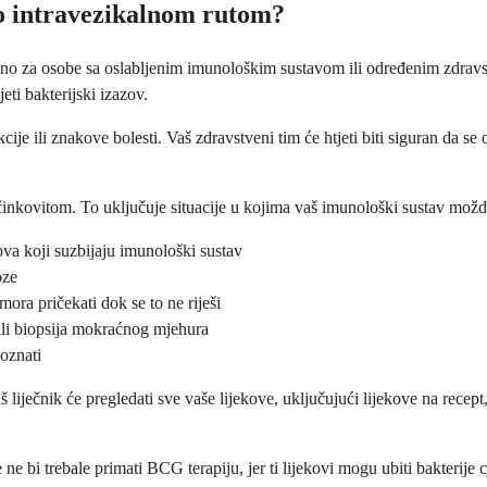
o intravezikalnom rutom?
o za osobe sa oslabljenim imunološkim sustavom ili određenim zdravstv
ti bakterijski izazov.
ije ili znakove bolesti. Vaš zdravstveni tim će htjeti biti siguran da se 
inkovitom. To uključuje situacije u kojima vaš imunološki sustav možda
kova koji suzbijaju imunološki sustav
oze
 mora pričekati dok se to ne riješi
ili biopsija mokraćnog mjehura
poznati
ječnik će pregledati sve vaše lijekove, uključujući lijekove na recept, 
ne bi trebale primati BCG terapiju, jer ti lijekovi mogu ubiti bakterije 