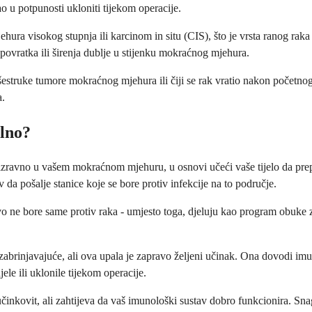
o u potpunosti ukloniti tijekom operacije.
ura visokog stupnja ili karcinom in situ (CIS), što je vrsta ranog raka
 povratka ili širenja dublje u stijenku mokraćnog mjehura.
višestruke tumore mokraćnog mjehura ili čiji se rak vratio nakon početn
a.
alno?
avno u vašem mokraćnom mjehuru, u osnovi učeći vaše tijelo da prepozn
 pošalje stanice koje se bore protiv infekcije na to područje.
vo ne bore same protiv raka - umjesto toga, djeluju kao program obuke za
abrinjavajuće, ali ova upala je zapravo željeni učinak. Ona dovodi i
jele ili uklonile tijekom operacije.
inkovit, ali zahtijeva da vaš imunološki sustav dobro funkcionira. Snag