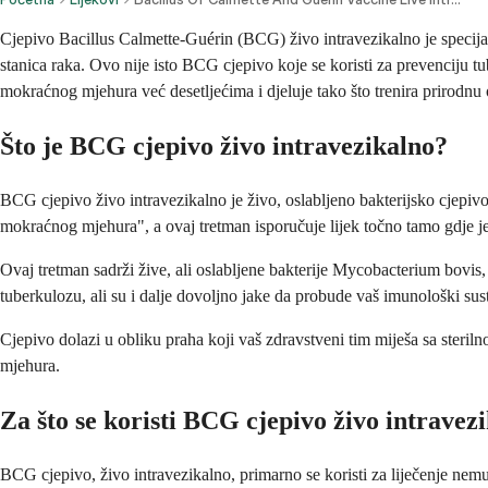
Cjepivo Bacillus Calmette-Guérin (BCG) živo intravezikalno je specija
stanica raka. Ovo nije isto BCG cjepivo koje se koristi za prevenciju 
mokraćnog mjehura već desetljećima i djeluje tako što trenira prirodnu 
Što je BCG cjepivo živo intravezikalno?
BCG cjepivo živo intravezikalno je živo, oslabljeno bakterijsko cjepivo
mokraćnog mjehura", a ovaj tretman isporučuje lijek točno tamo gdje je 
Ovaj tretman sadrži žive, ali oslabljene bakterije Mycobacterium bovis
tuberkulozu, ali su i dalje dovoljno jake da probude vaš imunološki su
Cjepivo dolazi u obliku praha koji vaš zdravstveni tim miješa sa steri
mjehura.
Za što se koristi BCG cjepivo živo intravez
BCG cjepivo, živo intravezikalno, primarno se koristi za liječenje ne