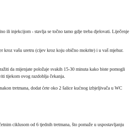
 ili injekcijom - stavlja se točno tamo gdje treba djelovati. Liječenje
ter kroz vašu uretru (cijev kroz koju obično mokrite) i u vaš mjehur.
ražiti da mijenjate položaje svakih 15-30 minuta kako biste pomogli
viti tijekom ovog razdoblja čekanja.
 nakon tretmana, dodat ćete oko 2 šalice kućnog izbjeljivača u WC
 početnim ciklusom od 6 tjednih tretmana, što pomaže u uspostavljanju