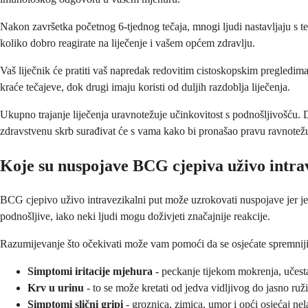
Nakon završetka početnog 6-tjednog tečaja, mnogi ljudi nastavljaju s 
koliko dobro reagirate na liječenje i vašem općem zdravlju.
Vaš liječnik će pratiti vaš napredak redovitim cistoskopskim pregledim
kraće tečajeve, dok drugi imaju koristi od duljih razdoblja liječenja.
Ukupno trajanje liječenja uravnotežuje učinkovitost s podnošljivošću. D
zdravstvenu skrb surađivat će s vama kako bi pronašao pravu ravnotežu 
Koje su nuspojave BCG cjepiva uživo intra
BCG cjepivo uživo intravezikalni put može uzrokovati nuspojave jer je
podnošljive, iako neki ljudi mogu doživjeti značajnije reakcije.
Razumijevanje što očekivati može vam pomoći da se osjećate spremnijim
Simptomi iritacije mjehura
- peckanje tijekom mokrenja, učest
Krv u urinu
- to se može kretati od jedva vidljivog do jasno ruži
Simptomi slični gripi
- groznica, zimica, umor i opći osjećaj ne