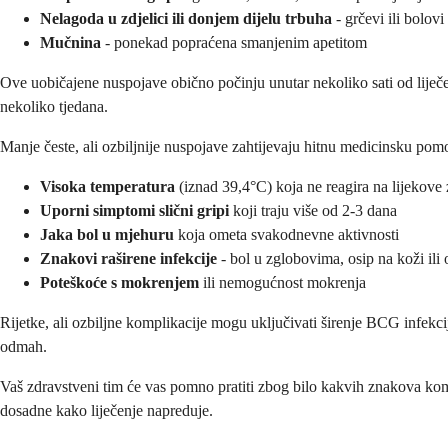
Nelagoda u zdjelici ili donjem dijelu trbuha
- grčevi ili bolov
Mučnina
- ponekad popraćena smanjenim apetitom
Ove uobičajene nuspojave obično počinju unutar nekoliko sati od liječen
nekoliko tjedana.
Manje česte, ali ozbiljnije nuspojave zahtijevaju hitnu medicinsku pomoć
Visoka temperatura
(iznad 39,4°C) koja ne reagira na lijekove
Uporni simptomi slični gripi
koji traju više od 2-3 dana
Jaka bol u mjehuru
koja ometa svakodnevne aktivnosti
Znakovi raširene infekcije
- bol u zglobovima, osip na koži ili 
Poteškoće s mokrenjem
ili nemogućnost mokrenja
Rijetke, ali ozbiljne komplikacije mogu uključivati ​​širenje BCG infekci
odmah.
Vaš zdravstveni tim će vas pomno pratiti zbog bilo kakvih znakova kom
dosadne kako liječenje napreduje.