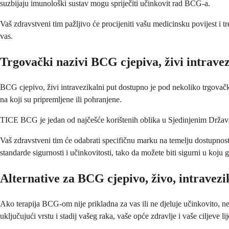
suzbijaju imunološki sustav mogu spriječiti učinkovit rad BCG-a.
Vaš zdravstveni tim pažljivo će procijeniti vašu medicinsku povijest i
vas.
Trgovački nazivi BCG cjepiva, živi intravez
BCG cjepivo, živi intravezikalni put dostupno je pod nekoliko trgovačk
na koji su pripremljene ili pohranjene.
TICE BCG je jedan od najčešće korištenih oblika u Sjedinjenim Držav
Vaš zdravstveni tim će odabrati specifičnu marku na temelju dostupnos
standarde sigurnosti i učinkovitosti, tako da možete biti sigurni u koju
Alternative za BCG cjepivo, živo, intravez
Ako terapija BCG-om nije prikladna za vas ili ne djeluje učinkovito, ne
uključujući vrstu i stadij vašeg raka, vaše opće zdravlje i vaše ciljeve li