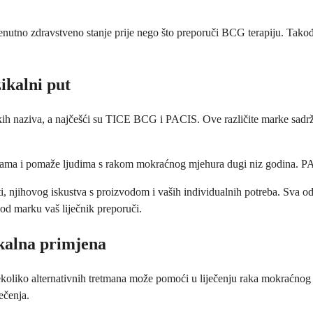
 trenutno zdravstveno stanje prije nego što preporuči BCG terapiju. Tak
ikalni put
ih naziva, a najčešći su TICE BCG i PACIS. Ove različite marke sadrže i
ama i pomaže ljudima s rakom mokraćnog mjehura dugi niz godina. PACI
ti, njihovog iskustva s proizvodom i vaših individualnih potreba. Sva 
 god marku vaš liječnik preporuči.
ikalna primjena
koliko alternativnih tretmana može pomoći u liječenju raka mokraćnog mj
ječenja.