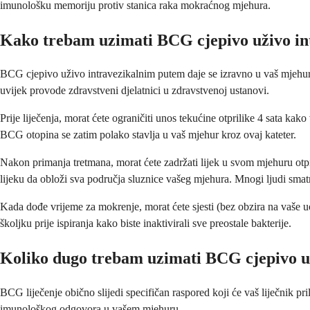
imunološku memoriju protiv stanica raka mokraćnog mjehura.
Kako trebam uzimati BCG cjepivo uživo i
BCG cjepivo uživo intravezikalnim putem daje se izravno u vaš mjehur put
uvijek provode zdravstveni djelatnici u zdravstvenoj ustanovi.
Prije liječenja, morat ćete ograničiti unos tekućine otprilike 4 sata ka
BCG otopina se zatim polako stavlja u vaš mjehur kroz ovaj kateter.
Nakon primanja tretmana, morat ćete zadržati lijek u svom mjehuru otp
lijeku da obloži sva područja sluznice vašeg mjehura. Mnogi ljudi smatra
Kada dođe vrijeme za mokrenje, morat ćete sjesti (bez obzira na vaše u
školjku prije ispiranja kako biste inaktivirali sve preostale bakterije.
Koliko dugo trebam uzimati BCG cjepivo u
BCG liječenje obično slijedi specifičan raspored koji će vaš liječnik pr
imunološkog odgovora u vašem mjehuru.