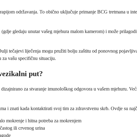
terapijom održavanja. To obično uključuje primanje BCG tretmana u inte
a (gdje gledaju unutar vašeg mjehura malom kamerom) i može prilagoditi
ulji tečajevi liječenja mogu pružiti bolju zaštitu od ponovnog pojavljiv
za vašu specifičnu situaciju.
vezikalni put?
 dizajnirano za stvaranje imunološkog odgovora u vašem mjehuru. Većin
a i znati kada kontaktirati svoj tim za zdravstvenu skrb. Ovdje su naj
alo mokrenje i hitna potreba za mokrenjem
častog ili crvenog urina
lagode