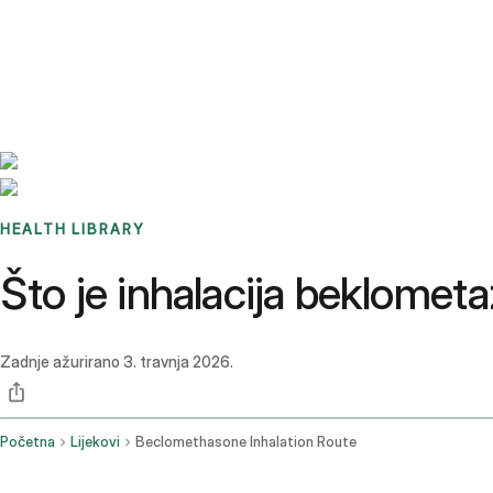
Benchmarks
Stories
FAQ
Sign up / Log in
HEALTH LIBRARY
Što je inhalacija beklometa
Zadnje ažurirano
3. travnja 2026.
Početna
Lijekovi
Beclomethasone Inhalation Route