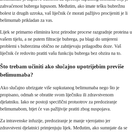
zahvaćenost bubrega lupusom. Međutim, ako imate tešku bubrežnu
bolest iz drugih uzroka, vaš liječnik će morati pažljivo procijeniti je li
belimumab prikladan za vas.
Lijek se primarno eliminira kroz prirodne procese razgradnje proteina u
vašem tijelu, a ne putem filtracije bubrega, pa blagi do umjereni
problemi s bubrezima obično ne zahtijevaju prilagodbu doze. Vaš
liječnik će redovito pratiti vašu funkciju bubrega bez obzira na to.
Što trebam učiniti ako slučajno upotrijebim previše
belimumaba?
Ako slučajno ubrizgate više supkutanog belimumaba nego što je
propisano, odmah se obratite svom liječniku ili zdravstvenom
djelatniku. Iako ne postoji specifični protuotrov za predoziranje
belimumabom, htjet će vas pažljivije pratiti zbog nuspojava.
Za intravenske infuzije, predoziranje je manje vjerojatno jer
zdravstveni djelatnici primjenjuju lijek. Međutim, ako sumnjate da se