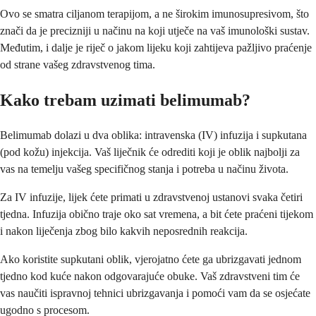
Ovo se smatra ciljanom terapijom, a ne širokim imunosupresivom, što
znači da je precizniji u načinu na koji utječe na vaš imunološki sustav.
Međutim, i dalje je riječ o jakom lijeku koji zahtijeva pažljivo praćenje
od strane vašeg zdravstvenog tima.
Kako trebam uzimati belimumab?
Belimumab dolazi u dva oblika: intravenska (IV) infuzija i supkutana
(pod kožu) injekcija. Vaš liječnik će odrediti koji je oblik najbolji za
vas na temelju vašeg specifičnog stanja i potreba u načinu života.
Za IV infuzije, lijek ćete primati u zdravstvenoj ustanovi svaka četiri
tjedna. Infuzija obično traje oko sat vremena, a bit ćete praćeni tijekom
i nakon liječenja zbog bilo kakvih neposrednih reakcija.
Ako koristite supkutani oblik, vjerojatno ćete ga ubrizgavati jednom
tjedno kod kuće nakon odgovarajuće obuke. Vaš zdravstveni tim će
vas naučiti ispravnoj tehnici ubrizgavanja i pomoći vam da se osjećate
ugodno s procesom.