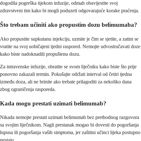
dogodila pogreška tijekom infuzije, odmah obavijestite svoj
zdravstveni tim kako bi mogli poduzeti odgovarajuće korake praćenja.
Što trebam učiniti ako propustim dozu belimumaba?
Ako propustite supkutanu injekciju, uzmite je čim se sjetite, a zatim se
vratite na svoj uobičajeni tjedni raspored. Nemojte udvostručavati doze
kako biste nadoknadili propuštenu dozu.
Za intravenske infuzije, obratite se svom liječniku kako biste što prije
ponovno zakazali termin. Pokušajte održati interval od četiri tjedna
između doza, ali ne brinite ako trebate prilagoditi za nekoliko dana
zbog ograničenja rasporeda.
Kada mogu prestati uzimati belimumab?
Nikada nemojte prestati uzimati belimumab bez prethodnog razgovora
sa svojim liječnikom. Nagli prestanak mogao bi dovesti do pogoršanja
lupusa ili pogoršanja vaših simptoma, jer zaštitni učinci lijeka postupno
nestaju.