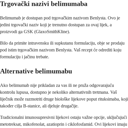
Trgovački nazivi belimumaba
Belimumab je dostupan pod trgovačkim nazivom Benlysta. Ovo je
jedini trgovački naziv koji je trenutno dostupan za ovaj lijek, a
proizvodi ga GSK (GlaxoSmithKline).
Bilo da primite intravensku ili supkutanu formulaciju, obje se prodaju
pod istim trgovačkim nazivom Benlysta. Vaš recept će odrediti koju
formulaciju i jačinu trebate.
Alternative belimumabu
Ako belimumab nije prikladan za vas ili ne pruža odgovarajuću
kontrolu lupusa, dostupno je nekoliko alternativnih tretmana. Vaš
liječnik može razmotriti druge biološke lijekove poput rituksimaba, koji
također cilja B-stanice, ali djeluje drugačije.
Tradicionalni imunosupresivni lijekovi ostaju važne opcije, uključujući
metotreksat, mikofenolat, azatioprin i ciklofosfamid. Ovi lijekovi imaju