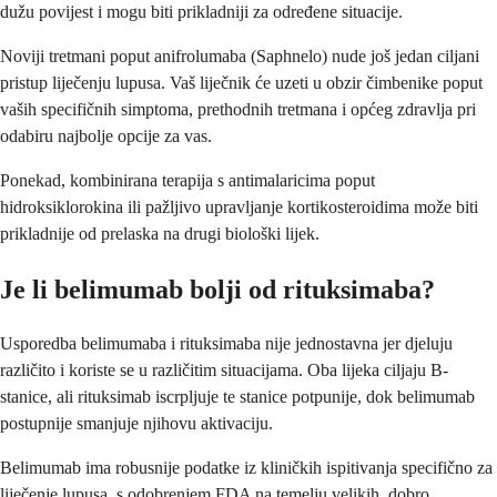
dužu povijest i mogu biti prikladniji za određene situacije.
Noviji tretmani poput anifrolumaba (Saphnelo) nude još jedan ciljani
pristup liječenju lupusa. Vaš liječnik će uzeti u obzir čimbenike poput
vaših specifičnih simptoma, prethodnih tretmana i općeg zdravlja pri
odabiru najbolje opcije za vas.
Ponekad, kombinirana terapija s antimalaricima poput
hidroksiklorokina ili pažljivo upravljanje kortikosteroidima može biti
prikladnije od prelaska na drugi biološki lijek.
Je li belimumab bolji od rituksimaba?
Usporedba belimumaba i rituksimaba nije jednostavna jer djeluju
različito i koriste se u različitim situacijama. Oba lijeka ciljaju B-
stanice, ali rituksimab iscrpljuje te stanice potpunije, dok belimumab
postupnije smanjuje njihovu aktivaciju.
Belimumab ima robusnije podatke iz kliničkih ispitivanja specifično za
liječenje lupusa, s odobrenjem FDA na temelju velikih, dobro