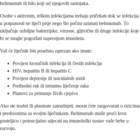
belimumab ili bilo koji od njegovih sastojaka.
Osobe s aktivnim, teškim infekcijama trebaju pričekati dok se infekcija
u potpunosti ne liječi prije nego što počnu uzimati belimumab. To
uključuje ozbiljne bakterijske, virusne, gljivične ili druge infekcije koje
bi se mogle pogoršati supresijom imuniteta.
Vaš će liječnik biti posebno oprezan ako imate:
Povijest kroničnih infekcija ili čestih infekcija
HIV, hepatitis B ili hepatitis C
Povijest depresije ili suicidalnih misli
Prethodni rak ili trenutno liječenje raka
Planovi za primanje živih cjepiva
Ako ste trudni ili planirate zatrudnjeti, morat ćete razgovarati o rizicima
i prednostima sa svojim liječnikom. Belimumab može proći kroz
posteljicu i potencijalno utjecati na imunološki sustav vaše bebe u
razvoju.