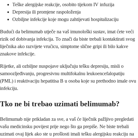
Teške alergijske reakcije, osobito tijekom IV infuzija
Depresija ili promjene raspoloženja
Ozbiljne infekcije koje mogu zahtijevati hospitalizaciju
Budući da belimumab utječe na vaš imunološki sustav, imat ćete veći
rizik od dobivanja infekcija. To znači da biste trebali kontaktirati svog
liječnika ako razvijete vrućicu, simptome slične gripi ili bilo kakve
znakove infekcije.
Rijetke, ali ozbiljne nuspojave uključuju tešku depresiju, misli o
samoozljeđivanju, progresivnu multifokalnu leukoencefalopatiju
(PML) i reaktivaciju hepatitisa B u osoba koje su prethodno imale ovu
infekciju.
Tko ne bi trebao uzimati belimumab?
Belimumab nije prikladan za sve, a vaš će liječnik pažljivo pregledati
vašu medicinsku povijest prije nego što ga prepiše. Ne biste trebali
uzimati ovaj lijek ako ste u prošlosti imali tešku alergijsku reakciju na