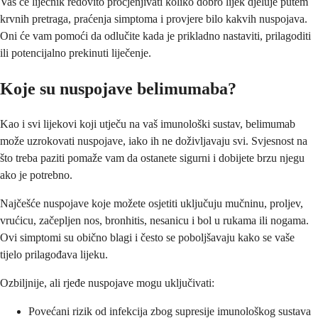
Vaš će liječnik redovito procjenjivati koliko dobro lijek djeluje putem
krvnih pretraga, praćenja simptoma i provjere bilo kakvih nuspojava.
Oni će vam pomoći da odlučite kada je prikladno nastaviti, prilagoditi
ili potencijalno prekinuti liječenje.
Koje su nuspojave belimumaba?
Kao i svi lijekovi koji utječu na vaš imunološki sustav, belimumab
može uzrokovati nuspojave, iako ih ne doživljavaju svi. Svjesnost na
što treba paziti pomaže vam da ostanete sigurni i dobijete brzu njegu
ako je potrebno.
Najčešće nuspojave koje možete osjetiti uključuju mučninu, proljev,
vrućicu, začepljen nos, bronhitis, nesanicu i bol u rukama ili nogama.
Ovi simptomi su obično blagi i često se poboljšavaju kako se vaše
tijelo prilagođava lijeku.
Ozbiljnije, ali rjeđe nuspojave mogu uključivati:
Povećani rizik od infekcija zbog supresije imunološkog sustava