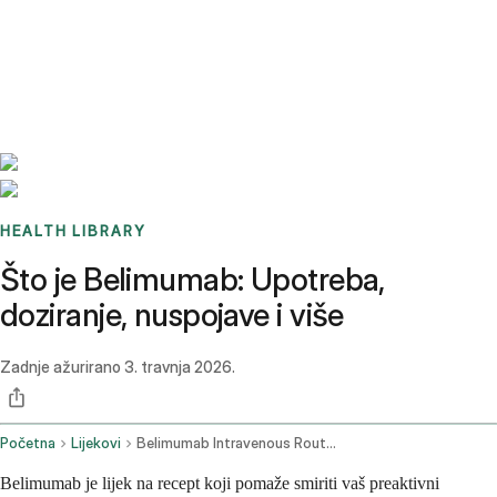
Benchmarks
Stories
FAQ
Sign up / Log in
HEALTH LIBRARY
Što je Belimumab: Upotreba,
doziranje, nuspojave i više
Zadnje ažurirano
3. travnja 2026.
Početna
Lijekovi
Belimumab Intravenous Route Subcutaneous Route
Belimumab je lijek na recept koji pomaže smiriti vaš preaktivni