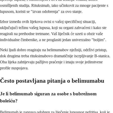
osmišljenih studija. Rituksimab, iako učinkovit za mnoge pacijente s
lupusom, koristi se "izvan odobrenja" za ovo stanje.
Izbor između ovih lijekova ovisi o vašoj specifičnoj situaciji,
uključujući težinu vašeg lupusa, koji su organi zahvaćeni i kako ste
reagirali na prethodne tretmane. Vaš liječnik će uzeti u obzir vaše
individualne čimbenike, a ne proglasiti jedan univerzalno "boljim".
Neki ljudi dobro reagiraju na belimumabov nježniji, održivi pristup,
dok drugima treba rituksimabovo dramatičnije iscrpljivanje B-stanica.
Oba lijeka zahtijevaju pažljivo praćenje i imaju svoje jedinstvene
profile nuspojava.
Često postavljana pitanja o belimumabu
Je li belimumab siguran za osobe s bubrežnom
bolešću?
Belimumab je zapravo odobren za liječenje lupusnog nefritisa, koji je