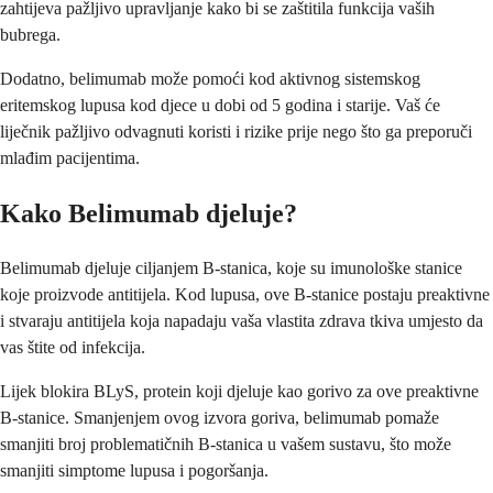
zahtijeva pažljivo upravljanje kako bi se zaštitila funkcija vaših
bubrega.
Dodatno, belimumab može pomoći kod aktivnog sistemskog
eritemskog lupusa kod djece u dobi od 5 godina i starije. Vaš će
liječnik pažljivo odvagnuti koristi i rizike prije nego što ga preporuči
mlađim pacijentima.
Kako Belimumab djeluje?
Belimumab djeluje ciljanjem B-stanica, koje su imunološke stanice
koje proizvode antitijela. Kod lupusa, ove B-stanice postaju preaktivne
i stvaraju antitijela koja napadaju vaša vlastita zdrava tkiva umjesto da
vas štite od infekcija.
Lijek blokira BLyS, protein koji djeluje kao gorivo za ove preaktivne
B-stanice. Smanjenjem ovog izvora goriva, belimumab pomaže
smanjiti broj problematičnih B-stanica u vašem sustavu, što može
smanjiti simptome lupusa i pogoršanja.