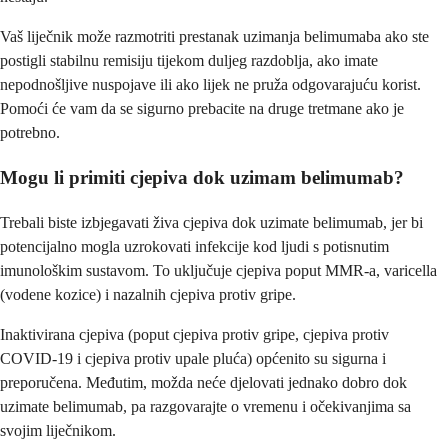
Vaš liječnik može razmotriti prestanak uzimanja belimumaba ako ste
postigli stabilnu remisiju tijekom duljeg razdoblja, ako imate
nepodnošljive nuspojave ili ako lijek ne pruža odgovarajuću korist.
Pomoći će vam da se sigurno prebacite na druge tretmane ako je
potrebno.
Mogu li primiti cjepiva dok uzimam belimumab?
Trebali biste izbjegavati živa cjepiva dok uzimate belimumab, jer bi
potencijalno mogla uzrokovati infekcije kod ljudi s potisnutim
imunološkim sustavom. To uključuje cjepiva poput MMR-a, varicella
(vodene kozice) i nazalnih cjepiva protiv gripe.
Inaktivirana cjepiva (poput cjepiva protiv gripe, cjepiva protiv
COVID-19 i cjepiva protiv upale pluća) općenito su sigurna i
preporučena. Međutim, možda neće djelovati jednako dobro dok
uzimate belimumab, pa razgovarajte o vremenu i očekivanjima sa
svojim liječnikom.