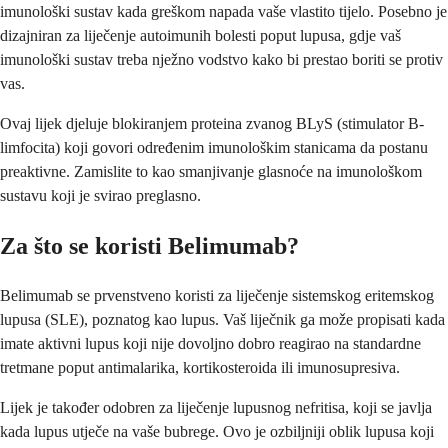
imunološki sustav kada greškom napada vaše vlastito tijelo. Posebno je
dizajniran za liječenje autoimunih bolesti poput lupusa, gdje vaš
imunološki sustav treba nježno vodstvo kako bi prestao boriti se protiv
vas.
Ovaj lijek djeluje blokiranjem proteina zvanog BLyS (stimulator B-
limfocita) koji govori određenim imunološkim stanicama da postanu
preaktivne. Zamislite to kao smanjivanje glasnoće na imunološkom
sustavu koji je svirao preglasno.
Za što se koristi Belimumab?
Belimumab se prvenstveno koristi za liječenje sistemskog eritemskog
lupusa (SLE), poznatog kao lupus. Vaš liječnik ga može propisati kada
imate aktivni lupus koji nije dovoljno dobro reagirao na standardne
tretmane poput antimalarika, kortikosteroida ili imunosupresiva.
Lijek je također odobren za liječenje lupusnog nefritisa, koji se javlja
kada lupus utječe na vaše bubrege. Ovo je ozbiljniji oblik lupusa koji